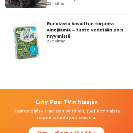
23 t sitten
osallisuutensa
Rucolassa havaittiin torjunta-
ainejäämiä – tuote vedetään pois
myynnistä
23 t sitten
Liity Posi TV:n tilaajiin
Rajaton pääsy tilaajien sisältöihin. Tuet kotimaista
riippumatonta journalismia.