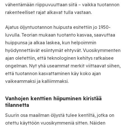
vähentämään riippuvuuttaan siitä – vaikka tuotannon
rakenteelliset rajat alkavat tulla vastaan.
Ajatus öljyntuotannon huipusta esitettiin jo 1950-
luvulla. Teorian mukaan tuotanto kasvaa, saavuttaa
huippunsa ja alkaa laskea, kun helpoimmin
hyödynnettävät esiintymät ehtyvät. Vuosikymmenten
ajan oletettiin, että teknologinen kehitys ratkaisee
ongelman. Nyt yhä useammat merkit viittaavat siihen,
että tuotannon kasvattaminen käy koko ajan
vaikeammaksi ja kalliimmaksi.
Vanhojen kenttien hiipuminen kiristää
tilannetta
Suurin osa maailman öljystä tulee kentiltä, jotka on
otettu käyttöön vuosikymmeniä sitten. Näiden