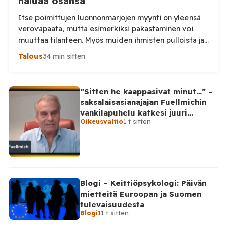
haluaa osansa
Itse poimittujen luonnonmarjojen myynti on yleensä
verovapaata, mutta esimerkiksi pakastaminen voi
muuttaa tilanteen. Myös muiden ihmisten pulloista ja
tölkeistä saadut panttirahat ovat veronalaista
Talous
34 min sitten
ansiotuloa, muistuttaa Keskuskauppakamari. Kesän
marjastuskauden ollessa parhaimmillaan moni
suomalainen hankkii lisätuloja myymällä itse
”Sitten he kaappasivat minut…” –
poimimiaan marjoja tai palauttamalla pulloja ja
saksalaisasianajajan Fuellmichin
tölkkejä. Keskuskauppakamarin mukaan näihin
vankilapuhelu katkesi juuri
liittyvät verosäännöt eivät kuitenkaan ole kaikille
Oikeusvaltio
1 t sitten
kriittisellä hetkellä
tuttuja. Tilaa Posi […]
Blogi – Keittiöpsykologi: Päivän
mietteitä Euroopan ja Suomen
tulevaisuudesta
Blogi
11 t sitten