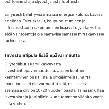
polttoaineista ja öljypohjaisista tuotteista.
Erityisesti kehittyvissä maissa energiankulutus kasvaa
edelleen. Talouskasvu, kaupungistuminen ja
infrastruktuurin rakentaminen lisäävät öljyn tarvetta,
eikä vaihtoehtoja ole saatavilla samassa mittakaavassa
tai hinnassa.
Investointipula lisää epävarmuutta
Öljyteollisuus kärsii kasvavasta
investointiepävarmuudesta. Uusien kenttien
kehittäminen on kallista ja pitkäjänteistä, mutta
markkinoilla ei ole varmuutta siitä, millaisessa
asemassa öljy on 10–20 vuoden päästä. Tämä jarruttaa
investointeja juuri silloin, kun tuotannon ylläpito vaatisi
niitä eniten.