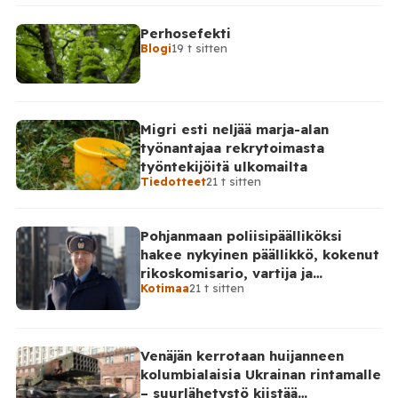
Perhosefekti
Blogi
19 t sitten
Migri esti neljää marja-alan
työnantajaa rekrytoimasta
työntekijöitä ulkomailta
Tiedotteet
21 t sitten
Pohjanmaan poliisipäälliköksi
hakee nykyinen päällikkö, kokenut
rikoskomisario, vartija ja
Kotimaa
21 t sitten
sarjahakija
Venäjän kerrotaan huijanneen
kolumbialaisia Ukrainan rintamalle
– suurlähetystö kiistää