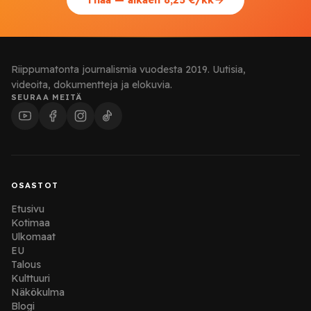
Tilaa — alkaen 8,25 €/kk
Riippumatonta journalismia vuodesta 2019. Uutisia,
videoita, dokumentteja ja elokuvia.
SEURAA MEITÄ
OSASTOT
Etusivu
Kotimaa
Ulkomaat
EU
Talous
Kulttuuri
Näkökulma
Blogi