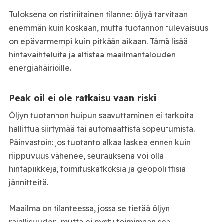
Tuloksena on ristiriitainen tilanne: öljyä tarvitaan
enemmän kuin koskaan, mutta tuotannon tulevaisuus
on epävarmempi kuin pitkään aikaan. Tämä lisää
hintavaihteluita ja altistaa maailmantalouden
energiahäiriöille.
Peak oil ei ole ratkaisu vaan riski
Öljyn tuotannon huipun saavuttaminen ei tarkoita
hallittua siirtymää tai automaattista sopeutumista.
Päinvastoin: jos tuotanto alkaa laskea ennen kuin
riippuvuus vähenee, seurauksena voi olla
hintapiikkejä, toimituskatkoksia ja geopoliittisia
jännitteitä.
Maailma on tilanteessa, jossa se tietää öljyn
rajallisuuden, mutta ei pysty toimimaan sen