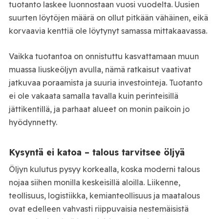
tuotanto laskee luonnostaan vuosi vuodelta. Uusien
suurten löytöjen määrä on ollut pitkään vähäinen, eikä
korvaavia kenttiä ole löytynyt samassa mittakaavassa.
Vaikka tuotantoa on onnistuttu kasvattamaan muun
muassa liuskeöljyn avulla, nämä ratkaisut vaativat
jatkuvaa poraamista ja suuria investointeja. Tuotanto
ei ole vakaata samalla tavalla kuin perinteisillä
jättikentillä, ja parhaat alueet on monin paikoin jo
hyödynnetty.
Kysyntä ei katoa – talous tarvitsee öljyä
Öljyn kulutus pysyy korkealla, koska moderni talous
nojaa siihen monilla keskeisillä aloilla. Liikenne,
teollisuus, logistiikka, kemianteollisuus ja maatalous
ovat edelleen vahvasti riippuvaisia nestemäisistä