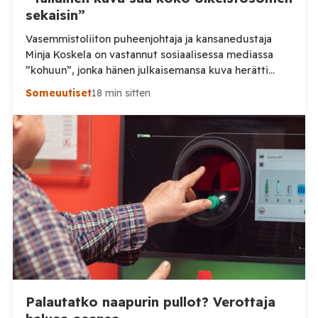
sekaisin”
Vasemmistoliiton puheenjohtaja ja kansanedustaja
Minja Koskela on vastannut sosiaalisessa mediassa
”kohuun”, jonka hänen julkaisemansa kuva herätti
valtiovarainministeri Riikka Purran budjettiesityksen
Someuutiset
18 min sitten
kommentoinnin yhteydessä. Tilaa Posi TV –
tuellasi riippumaton suomalainen uutisointi jatkuu
myös tulevaisuudessa. Koskela kertoo julkaisseensa
kuvan alun perin siksi, että oli budjettiin yhtä
tyytymätön kuin ilmeensä kuvassa. Hänen mukaansa
osa kommentoijista piti kuvaa liian paljastavana ja […]
Palautatko naapurin pullot? Verottaja