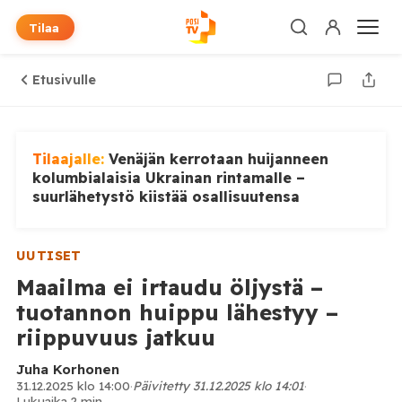
Tilaa
Etusivulle
Tilaajalle:
Venäjän kerrotaan huijanneen
kolumbialaisia Ukrainan rintamalle –
suurlähetystö kiistää osallisuutensa
UUTISET
Maailma ei irtaudu öljystä –
tuotannon huippu lähestyy –
riippuvuus jatkuu
Juha Korhonen
31.12.2025 klo 14:00
·
Päivitetty 31.12.2025 klo 14:01
·
Lukuaika 2 min