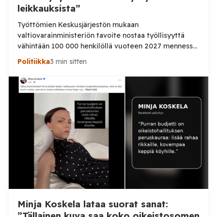
leikkauksista”
Työttömien Keskusjärjestön mukaan
valtiovarainministeriön tavoite nostaa työllisyyttä
vähintään 100 000 henkilöllä vuoteen 2027 mennessä
ei ole realistinen, jos työllisyyspalveluihin kohdistuvia
Politiikka
3 min sitten
leikkauksia jatketaan. Järjestö vaatii lisää rahaa
työllisyyden hoitoon sekä palkkatukien palauttamista.
Työttömien Keskusjärjestö kritisoi voimakkaasti
valtiovarainministeriön vuoden 2027
budjettiehdotusta. Järjestön mukaan hallituksen
tavoite 100 000 työllisen lisäyksestä on ristiriidassa
työllisyyden hoitoon osoitettujen resurssien kanssa.
Järjestö […]
Minja Koskela lataa suorat sanat:
”Tällainen kuva saa koko oikeistosomen