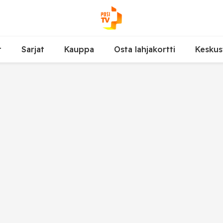
t
Sarjat
Kauppa
Osta lahjakortti
Keskus