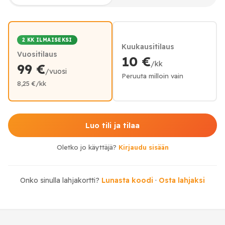
2 KK ILMAISEKSI
Kuukausitilaus
Vuositilaus
10 €
/kk
99 €
/vuosi
Peruuta milloin vain
8,25 €/kk
Luo tili ja tilaa
Oletko jo käyttäjä?
Kirjaudu sisään
Onko sinulla lahjakortti?
Lunasta koodi
·
Osta lahjaksi