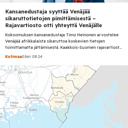
Kansanedustaja syyttää Venäjää
sikaruttotietojen pimittämisestä –
Rajavartiosto otti yhteyttä Venäjälle
Kokoomuksen kansanedustaja Timo Heinonen arvostelee
Venäjää afrikkalaista sikaruttoa koskevien tietojen
toimittamatta jättämisestä. Kaakkois-Suomen rajavartiosto
vahvistaa Posi TV:lle sulkeneensa vastuualueensa
Kotimaa
Eilen 08:24
riistaportit oman tilannekuvansa perusteella ja olleensa
yhteydessä Venäjän Viipurin alueen rajavaltuutettuun. *
PÄIVITYS 7.8.2026: Ruokavirasto vastasi Posi TV:n
kysymyksiin artikkelin julkaisemisen jälkeen. Vastauksesta
käy ilmi, että Venäjä sai tiedon Suomen ASF-tapauksesta
WOAH:n kautta, ja lisäksi maa- […]