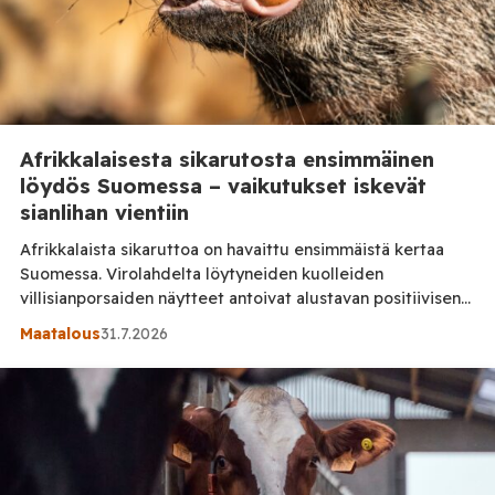
Afrikkalaisesta sikarutosta ensimmäinen
löydös Suomessa – vaikutukset iskevät
sianlihan vientiin
Afrikkalaista sikaruttoa on havaittu ensimmäistä kertaa
Suomessa. Virolahdelta löytyneiden kuolleiden
villisianporsaiden näytteet antoivat alustavan positiivisen
tuloksen, minkä vuoksi viranomaiset aloittivat välittömästi
Maatalous
31.7.2026
taudin leviämistä rajoittavat toimet. Afrikkalaista
sikaruttoa aiheuttavaa virusta löytyi kolmesta kuolleesta
villisianporsaasta Virolahden Vaalimaalla. Porsaiden
jäänteet löysi paikallinen asukas, joka toimitti ne
tutkittaviksi Ruokavirastoon. Tilaa Posi TV –
tuellasi riippumaton suomalainen uutisointi jatkuu myös
tulevaisuudessa. Löytöpaikat […]