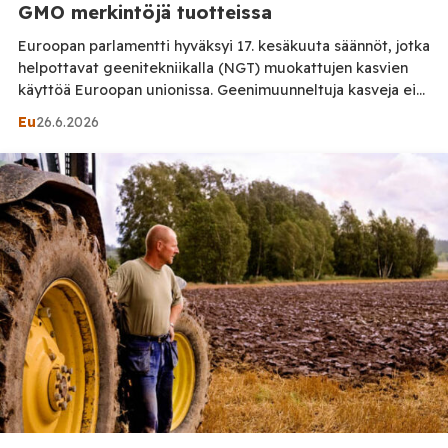
GMO merkintöjä tuotteissa
Euroopan parlamentti hyväksyi 17. kesäkuuta säännöt, jotka
helpottavat geenitekniikalla (NGT) muokattujen kasvien
käyttöä Euroopan unionissa. Geenimuunneltuja kasveja ei
jatkossa tarvitse merkitä elintarvikkeisiin. Muutokset
Eu
26.6.2026
alkavat näkyä kuluttajille siirtymäajan jälkeen, arviolta
vuosina 2028–2030. Sääntelymuutoksen tavoitteena on
nopeuttaa sellaisten kasvilajikkeiden kehittämistä, jotka
kestävät paremmin kuivuutta, kasvitauteja ja tuholaisia
sekä vähentävät torjunta-aineiden tarvetta. Euroopan
komission mukaan sääntelymuutoksen tavoitteena on […]