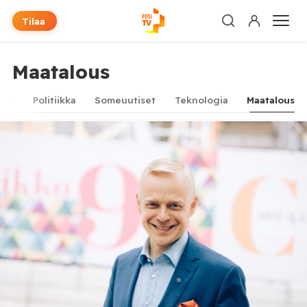
Tilaa
Maatalous
oria
Politiikka
Someuutiset
Teknologia
Maatalous