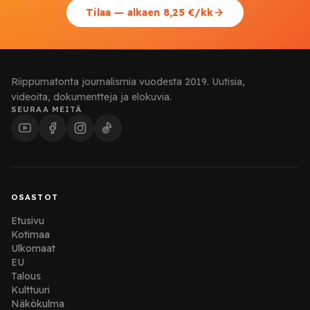
Tilaa — alkaen 8,25 €/kk
Riippumatonta journalismia vuodesta 2019. Uutisia,
videoita, dokumentteja ja elokuvia.
SEURAA MEITÄ
OSASTOT
Etusivu
Kotimaa
Ulkomaat
EU
Talous
Kulttuuri
Näkökulma