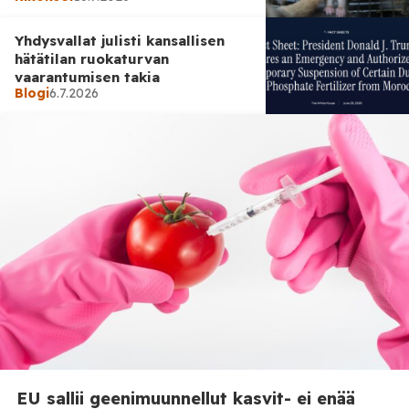
sopivat laidunalueet ovat muuttaneet maidontuotantoa.
Helsingin yliopiston tuoreessa tutkimuksessa selvitettiin,
Yhdysvallat julisti kansallisen
[…]
hätätilan ruokaturvan
vaarantumisen takia
Blogi
6.7.2026
Uutiset
2.7.2026
Kotirintama-liike julisti EU:n
”laittomuuden vuosipäivän” –
12 hevosen tappaminen
Puolangalla taas esillä
EU sallii geenimuunnellut kasvit- ei enää