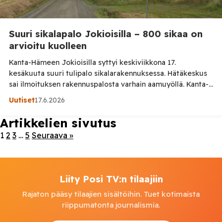
Suuri sikalapalo Jokioisilla – 800 sikaa on
arvioitu kuolleen
Kanta-Hämeen Jokioisilla syttyi keskiviikkona 17.
kesäkuuta suuri tulipalo sikalarakennuksessa. Hätäkeskus
sai ilmoituksen rakennuspalosta varhain aamuyöllä. Kanta-
Hämeen pelastuslaitoksen medialle antamien tietojen
Uutiset
17.6.2026
mukaan palo syttyi Saartentiellä sijaitsevassa sikalassa.
Saartentie on pitkä kylätie Jokioisilla, jonka varrella
Artikkelien sivutus
sijaitsee maatalousrakennuksia ja taloja. Alue on harvaan
1
2
3
…
5
Seuraava »
asuttua maaseutualuetta. Yksi rakennuksen osista tuhoutui
täysin, ja rakennuksen kattorakenteet romahtivat palon
seurauksena. Pelastuslaitoksen mukaan […]
Liity Posi TV:n tilaajiin
Rajaton pääsy tilaajien sisältöihin. Tuet kotimaista
riippumatonta journalismia.