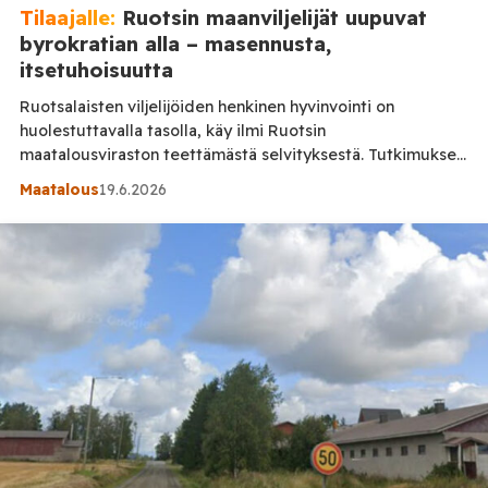
Tilaajalle:
Ruotsin maanviljelijät uupuvat
byrokratian alla – masennusta,
itsetuhoisuutta
Ruotsalaisten viljelijöiden henkinen hyvinvointi on
huolestuttavalla tasolla, käy ilmi Ruotsin
maatalousviraston teettämästä selvityksestä. Tutkimuksen
mukaan monet viljelijät kokevat jatkuvaa stressiä,
Maatalous
19.6.2026
masennusoireita ja uupumusta. Osa vastaajista kertoi myös
itsetuhoisista ajatuksista. Selvityksen toteuttivat tutkijat
Ruotsin maatalousyliopistosta (SLU) ja Lundin yliopistosta.
Tutkimus perustuu kymmenelle tuhannelle kokopäiväiselle
maanviljelijälle tehtyyn kyselyyn, jonka tavoitteena oli
kartoittaa maatalousyrittäjien psyykkistä hyvinvointia, työn
kuormitustekijöitä […]