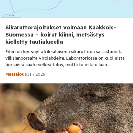
Sikaruttorajoitukset voimaan Kaakkois-
Suomessa – koirat kiinni, metsästys
kielletty tautialueella
Eilen on löytynyt afrikkalaiseen sikaruttoon sairastuneita
villisianporsaita Virolahdelta. Laboratoriossa on kuolleista
porsaista saatu selkeä tulos, mutta tulosta ollaan
lähettämässä vielä Espanjaan vahvistettavaksi.
Maatalous
31.7.2026
Laboratoriotuloksen vahvistamisessa kestää jonkin aikaa,
koska näytteen vientilupa on ensin hankittava, kertoo
Riikka Holopainen Ruokaviraston laboratoriosta. Kyseessä
on ensimmäinen kerta kun Suomesta löytyy afrikkalaista
sikaruttoa. Kolmen sairastuneen porsaan lisäksi ei ole
muita tautiepäilyjä, […]