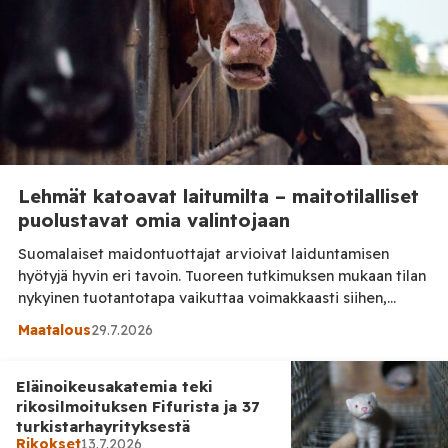
Lehmät katoavat laitumilta – maitotilalliset
puolustavat omia valintojaan
Suomalaiset maidontuottajat arvioivat laiduntamisen
hyötyjä hyvin eri tavoin. Tuoreen tutkimuksen mukaan tilan
nykyinen tuotantotapa vaikuttaa voimakkaasti siihen,
pidetäänkö laidunta eläinten hyvinvoinnin
Maatalous
29.7.2026
perusedellytyksenä vai tarpeettomana hankaluutena.
Suomalaisilla maitotiloilla aiemmin tavallinen näky,
Eläinoikeusakatemia teki
laitumella käyskentelevä lehmälauma, on käymässä yhä
rikosilmoituksen Fifurista ja 37
harvinaisemmaksi. Pihattonavetat, automaattilypsy,
turkistarhayrityksestä
kasvaneet karjakoot ja navettojen läheltä puuttuvat
Rikokset
13.7.2026