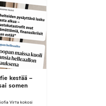
 Kuinka
lla ja
ollut?
fie kestää –
 sai somen
ofia Virta kokosi