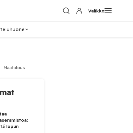
Valikko
steluhuone
Maatalous
mmat
taa
vasemmistoa:
tä lopun