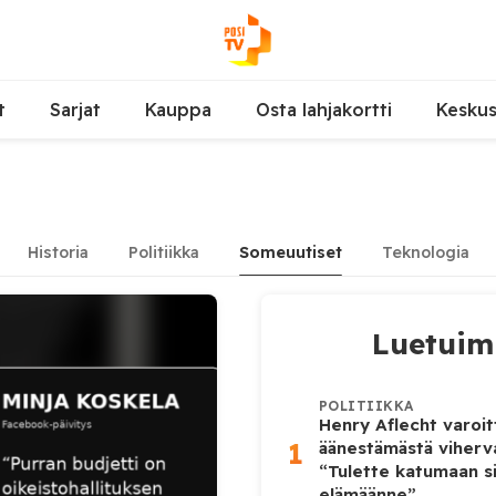
t
Sarjat
Kauppa
Osta lahjakortti
Kesku
Historia
Politiikka
Someuutiset
Teknologia
Luetui
POLITIIKKA
Henry Aflecht varoit
1
äänestämästä viher
“Tulette katumaan si
elämäänne”