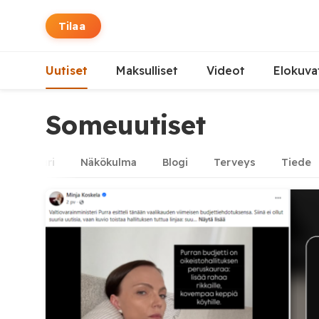
Tilaa
Uutiset
Maksulliset
Videot
Elokuva
Someuutiset
Kulttuuri
Näkökulma
Blogi
Terveys
Tiede