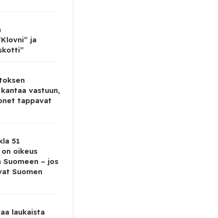
n
Klovni” ja
skotti”
toksen
 kantaa vastuun,
onet tappavat
kla 51
ä on oikeus
a Suomeen – jos
evat Suomen
aa laukaista