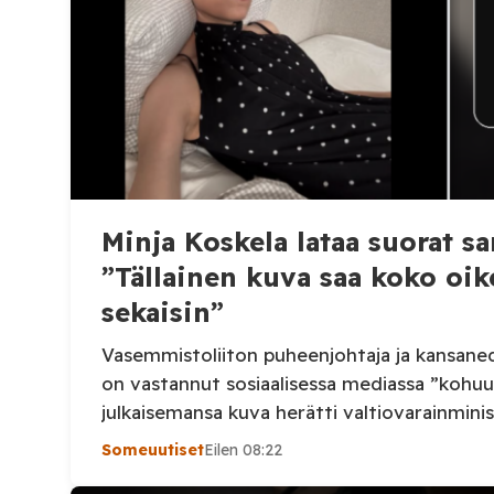
Minja Koskela lataa suorat sa
”Tällainen kuva saa koko oi
sekaisin”
Vasemmistoliiton puheenjohtaja ja kansaned
on vastannut sosiaalisessa mediassa ”kohuu
julkaisemansa kuva herätti valtiovarainminis
budjettiesityksen kommentoinnin yhteydessä
Someuutiset
Eilen 08:22
tuellasi riippumaton suomalainen uutisointi