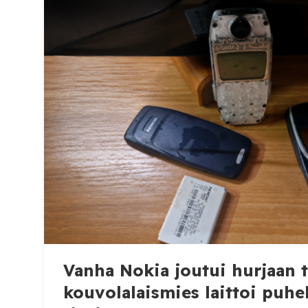
tulevaisuudessa. Koskela kertoo julkaisseen
siksi, että oli budjettiin yhtä tyytymätön k
Hänen mukaansa osa kommentoijista piti kuv
paljastavana ja […]
Vanha Nokia joutui hurjaan t
kouvolalaismies laittoi puh