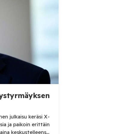
täystyrmäyksen
en julkaisu keräsi X-
sia ja paikoin erittäin
aina keskustelleensa