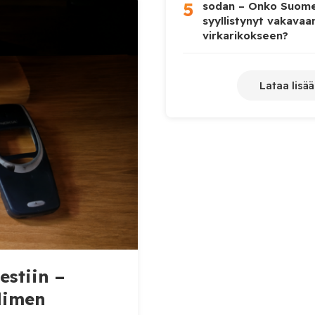
sa kuvan alun perin
5
sodan – Onko Suome
uin ilmeensä kuvassa.
syyllistynyt vakavaa
virkarikokseen?
aa liian
Lataa lisää
estiin –
elimen