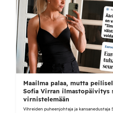
parisuhdekysymys:
suuri ikäero sinu
kumppanillasi on 
Maailma palaa, mutta peilisel
Sofia Virran ilmastopäivitys
virnistelemään
Vihreiden puheenjohtaja ja kansanedustaja S