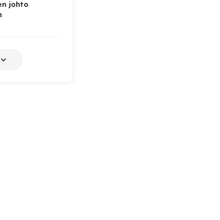
n johto
n