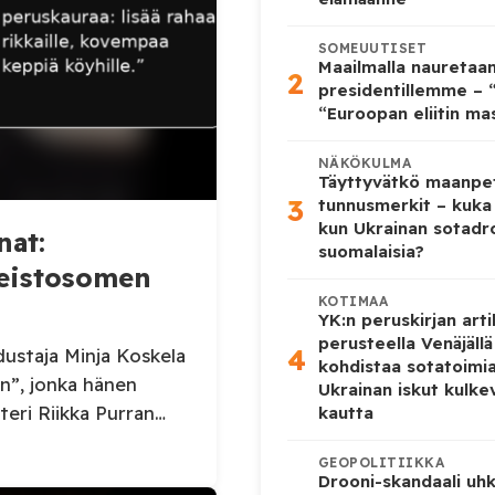
SOMEUUTISET
Maailmalla nauretaa
2
presidentillemme – “
“Euroopan eliitin ma
NÄKÖKULMA
Täyttyvätkö maanpe
3
tunnusmerkit – kuka
kun Ukrainan sotadr
nat:
suomalaisia?
keistosomen
KOTIMAA
YK:n peruskirjan arti
perusteella Venäjäll
4
ustaja Minja Koskela
kohdistaa sotatoimi
n”, jonka hänen
Ukrainan iskut kulk
teri Riikka Purran
kautta
. Tilaa Posi TV –
GEOPOLITIIKKA
 jatkuu myös
Drooni-skandaali uhk