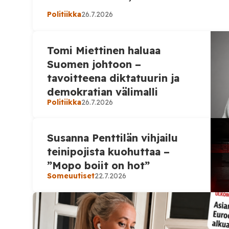
puhelimessa Ukrainan presidentin Volodymy
Politiikka
26.7.2026
Venäjän hyökkäyssodasta ja sodan päättämi
askelista. ”Ukrainan asema on vahvempi ku
Tomi Miettinen haluaa
alkamisen jälkeen. Kumppaneiden jatkuva tu
tärkeää. Ukraina on valmis rauhaan”, Stubb ki
Suomen johtoon –
Ukrainan […]
tavoitteena diktatuurin ja
demokratian välimalli
Politiikka
26.7.2026
Susanna Penttilän vihjailu
teinipojista kuohuttaa –
”Mopo boiit on hot”
Someuutiset
22.7.2026
Someuutiset
21.7.2026
Heinäkuun ku