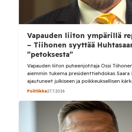
Vapauden liiton ympärillä rep
– Tiihonen syyttää Huhtasaa
”petoksesta”
Vapauden liiton puheenjohtaja Ossi Tiihone
aiemmin tukema presidenttiehdokas Saara 
ajautuneet julkiseen ja poikkeuksellisen kär
sananvaihtoon. Huhtasaari katsoo, ettei Va
Politiikka
27.7.2026
äänestäminen muuta Suomessa mitään. Tii
syyttää Huhtasaarta puolueen kampittamises
äänestämättömyyden markkinoimisesta. Huh
riitelevänsä Tiihosen kanssa. Vapauden liito
puhjennut poikkeuksellisen raju sanasota X-p