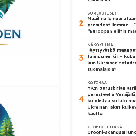
SOMEUUTISET
Maailmalla nauretaa
2
presidentillemme – “
“Euroopan eliitin ma
NÄKÖKULMA
Täyttyvätkö maanpe
3
tunnusmerkit – kuka
kun Ukrainan sotadr
suomalaisia?
KOTIMAA
YK:n peruskirjan arti
perusteella Venäjäll
4
kohdistaa sotatoimi
Ukrainan iskut kulk
kautta
GEOPOLITIIKKA
Drooni-skandaali uhk