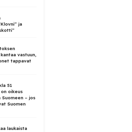
n
Klovni” ja
skotti”
toksen
 kantaa vastuun,
onet tappavat
kla 51
ä on oikeus
a Suomeen – jos
evat Suomen
aa laukaista