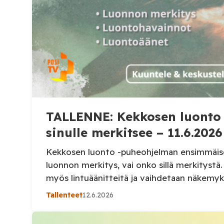
TALLENNE: Kekkosen luonto 
sinulle merkitsee – 11.6.2026
Kekkosen luonto -puheohjelman ensimmäise
luonnon merkitys, vai onko sillä merkitystä
myös lintuäänitteitä ja vaihdetaan näkemyks
ja kuullaan muutamia luontohavaintoja mm. 
Tallenteet
12.6.2026
joutsenpesueesta, haikaroista, jänkäsirriäise
ja mitä metsän perkaaminen ja siistiminen 