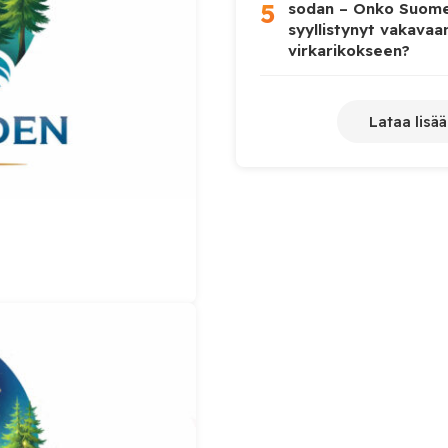
5
sodan – Onko Suome
syyllistynyt vakavaa
virkarikokseen?
Lataa lisää