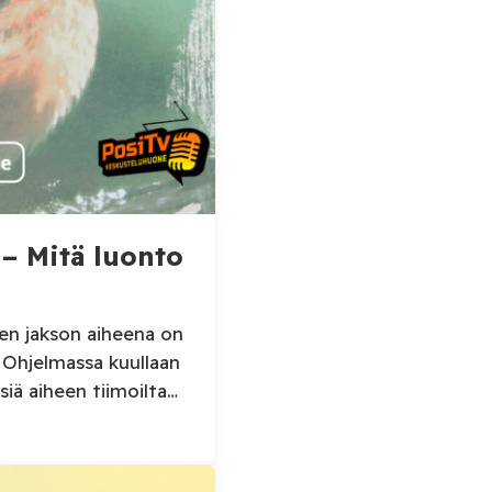
– Mitä luonto
n jakson aiheena on
. Ohjelmassa kuullaan
iä aiheen tiimoilta
runsaslukuisesta
stä sekä mehiläisistä,
käytännössä