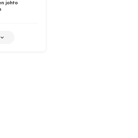
n johto
n