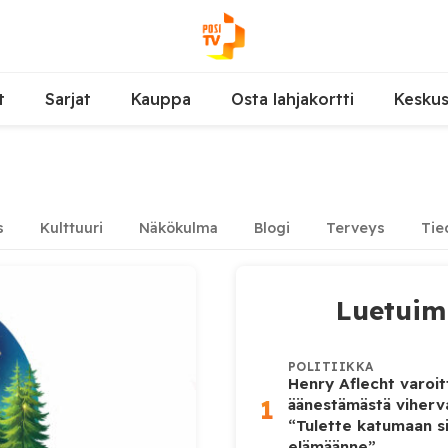
t
Sarjat
Kauppa
Osta lahjakortti
Kesku
s
Kulttuuri
Näkökulma
Blogi
Terveys
Tie
Luetui
POLITIIKKA
Henry Aflecht varoit
1
äänestämästä viher
“Tulette katumaan si
elämäänne”