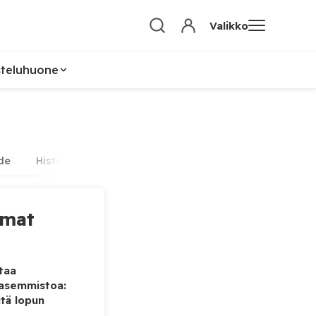
Valikko
steluhuone
de
Historia
Politiikka
Someuutiset
Teknologi
mmat
taa
vasemmistoa:
tä lopun