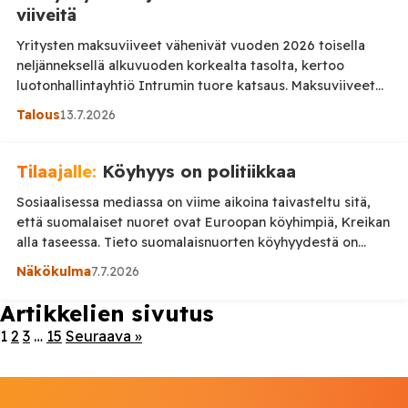
viiveitä
Yritysten maksuviiveet vähenivät vuoden 2026 toisella
neljänneksellä alkuvuoden korkealta tasolta, kertoo
luotonhallintayhtiö Intrumin tuore katsaus. Maksuviiveet
ovat kuitenkin edelleen selvästi yleisempiä suurissa
Talous
13.7.2026
yrityksissä kuin pienissä ja keskisuurissa yrityksissä.
Intrumin aineistossa maksuviiveitä oli huhti–kesäkuussa 18
729 yrityksellä eli 5,56 prosentilla tarkastelluista
Tilaajalle:
Köyhyys on politiikkaa
yrityksistä. Maksuviiveellisten yritysten osuus laski 2,5
Sosiaalisessa mediassa on viime aikoina taivasteltu sitä,
prosenttia edellisestä vuosineljänneksestä ja oli lähes
että suomalaiset nuoret ovat Euroopan köyhimpiä, Kreikan
samalla tasolla kuin […]
alla taseessa. Tieto suomalaisnuorten köyhyydestä on
peräisin euroalueen keskuspankilta EKP:lta, joka kartoittaa
Näkökulma
7.7.2026
varallisuuden jakautumista euroalueella. EKP on mitannut
nuorten varallisuutta vuodesta 2010. Suomi on ollut koko
Artikkelien sivutus
ajan mediaanitulon alapuolella. Suomalaisnuorten tulot
1
2
3
…
15
Seuraava »
kohosivat vuoteen 2017 asti, ja laskivat sen jälkeen jyrkästi.
Ekonomisti […]