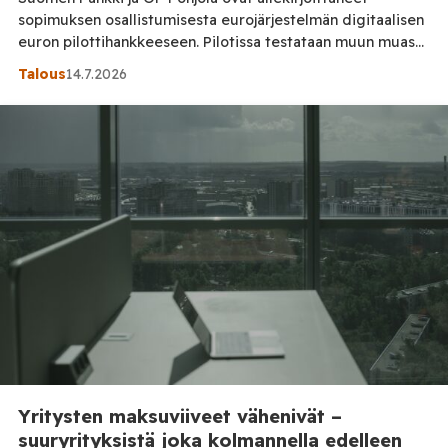
sopimuksen osallistumisesta eurojärjestelmän digitaalisen
euron pilottihankkeeseen. Pilotissa testataan muun muassa
digitaalisen euron teknisiä ratkaisuja, maksuprosesseja ja
Talous
14.7.2026
käyttäjäkokemusta. Suomen Pankin mukaan sopimus
vahvistaa suomalaisten toimijoiden osallistumista
eurooppalaisen maksamisen tulevaisuuden kehittämiseen.
”Pilottisopimuksen allekirjoittaminen on tärkeä askel
eteenpäin digitaalisen euron valmistelutyössä. Pilotin
avulla saamme käytännön kokemuksia siitä, miten
digitaalinen euro voisi […]
Yritysten maksuviiveet vähenivät –
suuryrityksistä joka kolmannella edelleen