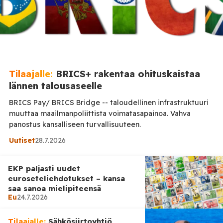
Tilaajalle:
BRICS+ rakentaa ohituskaistaa
lännen talousaseelle
BRICS Pay/ BRICS Bridge -- taloudellinen infrastruktuuri
muuttaa maailmanpoliittista voimatasapainoa. Vahva
panostus kansalliseen turvallisuuteen.
Uutiset
28.7.2026
EKP paljasti uudet
euroseteliehdotukset – kansa
saa sanoa mielipiteensä
Eu
24.7.2026
Tilaajalle:
Sähkösiirtoyhtiö