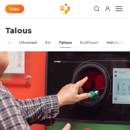
Tilaa
Talous
timaa
Ulkomaat
EU
Talous
Kulttuuri
Näkökulma