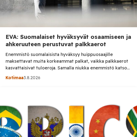
EVA: Suomalaiset hyväksyvät osaamiseen ja
ahkeruuteen perustuvat palkkaerot
Enemmistö suomalaisista hyväksyy huippuosaajille
maksettavat muita korkeammat palkat, vaikka palkkaerot
kasvattaisivat tuloeroja. Samalla niukka enemmistö katsoo
tuloerojen kasvaneen Suomessa liian suuriksi. Suomalaiset
Kotimaa
3.8.2026
suhtautuvat myönteisesti osaamiseen, ahkeruuteen ja työn
tuloksiin perustuviin palkkaeroihin, ilmenee
Elinkeinoelämän valtuuskunta EVAn kevään 2026 Arvo- ja
asennetutkimuksesta. Kaksi kolmesta vastaajasta eli 65
prosenttia hyväksyy palkkaerot myös samankaltaista työtä
tekevien välillä, jos niiden […]