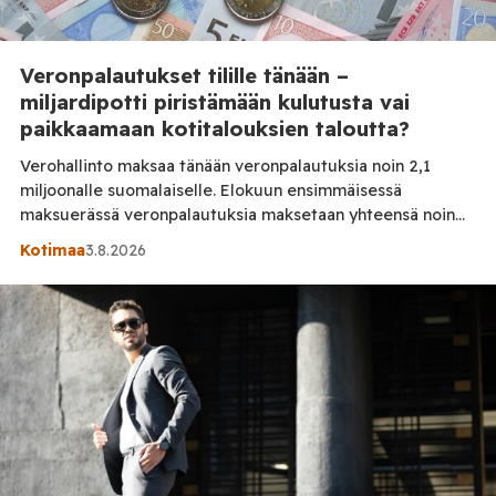
Veronpalautukset tilille tänään –
miljardipotti piristämään kulutusta vai
paikkaamaan kotitalouksien taloutta?
Verohallinto maksaa tänään veronpalautuksia noin 2,1
miljoonalle suomalaiselle. Elokuun ensimmäisessä
maksuerässä veronpalautuksia maksetaan yhteensä noin
1,1 miljardia euroa. Miljardiluokan rahavirta voi näkyä
Kotimaa
3.8.2026
loppukesän kulutuksessa, mutta kuitenkin moni joutuu
pohtimaan, mihin ylimääräinen raha käytetään.
Kotitalouksien taloudessa näkyvät edelleen viime vuosien
hintojen nousun ja korkojen nousun vaikutukset. Inflaatio
syö ostovoimaa – veronpalautuksilla katetaan myös
perusmenoja Viime vuosien […]