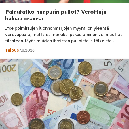
Palautatko naapurin pullot? Verottaja
haluaa osansa
Itse poimittujen luonnonmarjojen myynti on yleensä
verovapaata, mutta esimerkiksi pakastaminen voi muuttaa
tilanteen. Myös muiden ihmisten pulloista ja tölkeistä
saadut panttirahat ovat veronalaista ansiotuloa,
Talous
7.8.2026
muistuttaa Keskuskauppakamari. Kesän marjastuskauden
ollessa parhaimmillaan moni suomalainen hankkii lisätuloja
myymällä itse poimimiaan marjoja tai palauttamalla pulloja
ja tölkkejä. Keskuskauppakamarin mukaan näihin liittyvät
verosäännöt eivät kuitenkaan ole kaikille tuttuja. Tilaa Posi
[…]