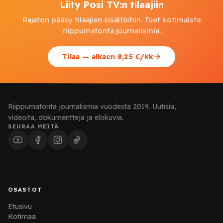
Liity Posi TV:n tilaajiin
Rajaton pääsy tilaajien sisältöihin. Tuet kotimaista
riippumatonta journalismia.
Tilaa — alkaen 8,25 €/kk
Riippumatonta journalismia vuodesta 2019. Uutisia,
videoita, dokumentteja ja elokuvia.
SEURAA MEITÄ
OSASTOT
Etusivu
Kotimaa