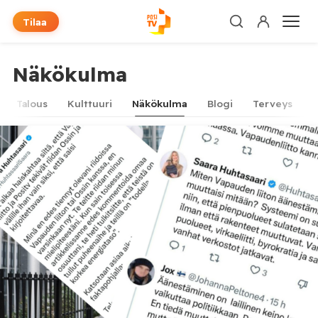
Tilaa
Näkökulma
Talous
Kulttuuri
Näkökulma
Blogi
Terveys
T