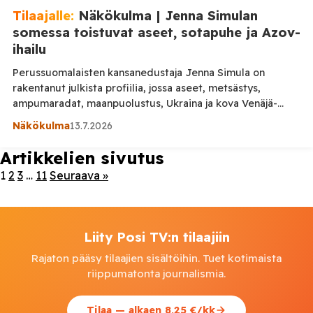
Tilaajalle:
Näkökulma | Jenna Simulan
somessa toistuvat aseet, sotapuhe ja Azov-
ihailu
Perussuomalaisten kansanedustaja Jenna Simula on
rakentanut julkista profiilia, jossa aseet, metsästys,
ampumaradat, maanpuolustus, Ukraina ja kova Venäjä-
retoriikka sulautuvat yhdeksi poikkeuksellisen sotaisaksi
Näkökulma
13.7.2026
poliittiseksi kokonaisuudeksi. Kyse ei ole vain yksittäisestä
somekohusta tai irrallisesta harrastuskuvasta, vaan
Artikkelien sivutus
pitkäjänteisesti rakennetusta henkilöbrändistä, jossa aseet,
1
2
3
…
11
Seuraava »
viholliskuvat ja militaristinen kuvasto ovat jatkuvasti esillä.
Simulan julkinen viestintä ei tyydy korostamaan
maanpuolustusta maltillisesti tai puhumaan […]
Liity Posi TV:n tilaajiin
Rajaton pääsy tilaajien sisältöihin. Tuet kotimaista
riippumatonta journalismia.
Tilaa — alkaen 8,25 €/kk