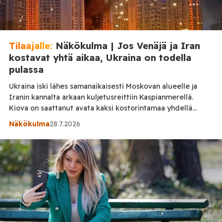
Tilaajalle:
Näkökulma | Jos Venäjä ja Iran
kostavat yhtä aikaa, Ukraina on todella
pulassa
Ukraina iski lähes samanaikaisesti Moskovan alueelle ja
Iranin kannalta arkaan kuljetusreittiin Kaspianmerellä.
Kiova on saattanut avata kaksi kostorintamaa yhdellä
kertaa. Jos Venäjän ja Iranin vastaukset yhdistyvät, Ukraina
Näkökulma
28.7.2026
voi joutua lähiaikoina ennennäkemättömän voimakkaan
hyökkäyksen kohteeksi. Sanokaa minun sanoneen: Kiovassa
saatetaan joutua lähipäivinä viettämään sodan raskaimpiin
kuuluvia öitä. Tämä ei ole varma ennustus eikä tietenkään
sisäpiiritieto. Kyse […]