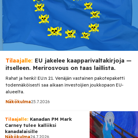
Tilaajalle:
EU jakelee kaapparivaltakirjoja —
itselleen. Merirosvous on taas laillista.
Rahat ja henki! EU:n 21. Venäjän vastainen pakotepaketti
todennäköisesti saa aikaan investoijien joukkopaon EU-
alueelta.
Näkökulma
25.7.2026
Tilaajalle:
Kanadan PM Mark
Carney tulee kalliiksi
kanadalaisille
Näkökulma
24.7.2026