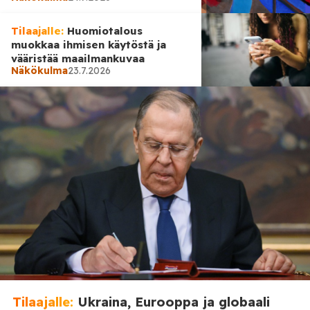
Tilaajalle:
Huomiotalous
muokkaa ihmisen käytöstä ja
vääristää maailmankuvaa
Näkökulma
23.7.2026
Näkökulma
22.7.2026
Filosofin teoria siitä, miksi
maailma tuntuu niin
omituiselta
Tilaajalle:
Ukraina, Eurooppa ja globaali