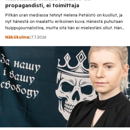
propagandisti, ei toimittaja
Pitkän uran mediassa tehnyt Helena Petäistö on kuollut, ja
nyt hänestä on maalattu erikoinen kuva. Hänestä puhutaan
huippujournalistina, mutta sitä hän ei mielestäni ollut. Hän
oli propagandisti. Perinteisellä medialla on tapana ajaa
Näkökulma
17.7.2026
omaa agendaansa, ja siinä Petäistö oli alansa huippu. Hän
maalasi Euroopan unionista ruusuisen kuvan, ja Ranskan
presidentti Emmanuel Macronista tuli hänelle lähes
pakkomielle. […]