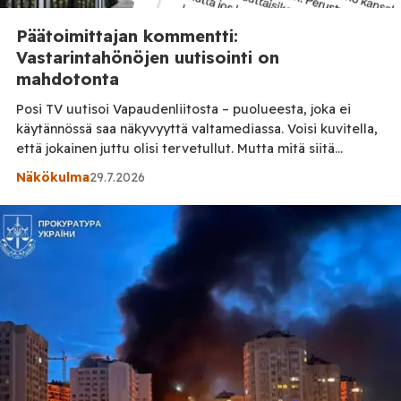
Päätoimittajan kommentti:
Vastarintahönöjen uutisointi on
mahdotonta
Posi TV uutisoi Vapaudenliitosta – puolueesta, joka ei
käytännössä saa näkyvyyttä valtamediassa. Voisi kuvitella,
että jokainen juttu olisi tervetullut. Mutta mitä siitä
seurasi? Kaikki oli muka tehty väärin ja kaikki uutisoitu
Näkökulma
29.7.2026
väärin. Ensimmäisessä jutussa toimittajamme kertoi siitä,
miten eri vastarinta-’soturit’ kommentoivat asioita
sosiaalisessa mediassa. Kommentit esitettiin jutussa juuri
sellaisina kuin ne oli julkaistu. Sen jälkeen […]