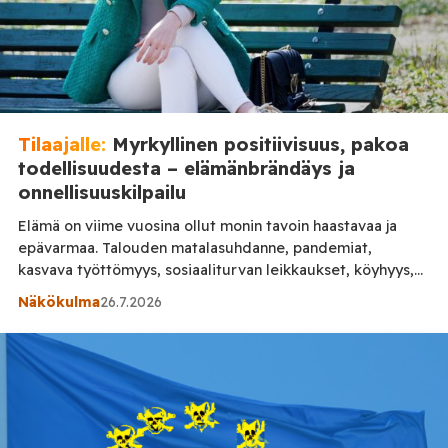
Tilaajalle:
Myrkyllinen positiivisuus, pakoa
todellisuudesta – elämänbrändäys ja
onnellisuuskilpailu
Elämä on viime vuosina ollut monin tavoin haastavaa ja
epävarmaa. Talouden matalasuhdanne, pandemiat,
kasvava työttömyys, sosiaaliturvan leikkaukset, köyhyys,
terveydenhuollon ongelmat, yhteiskunnallinen
Näkökulma
26.7.2026
epävarmuus ja sodan uhka luovat raskaan ilmapiirin.
Samaan aikaan kuitenkin sosiaalinen media täyttyy
entiseen malliin menestyspuheesta, hymyilevistä
elämäntapavideoista, itsensä kehittämisen ohjeista ja
viesteistä siitä, kuinka jokaisen pitäisi jatkuvasti löytää
onnellisuutensa, rakentaa parempi versio itsestään, […]