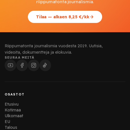
riippumatonta journalismia.
Tilaa — alkaen 8,25 €/kk
Riippumatonta journalismia vuodesta 2019. Uutisia,
videoita, dokumentteja ja elokuvia.
SEURAA MEITÄ
OSASTOT
Etusivu
Kotimaa
Ulkomaat
EU
Talous