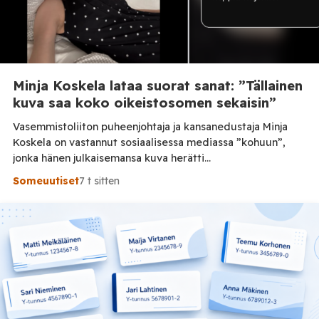
Minja Koskela lataa suorat sanat: ”Tällainen
kuva saa koko oikeistosomen sekaisin”
Vasemmistoliiton puheenjohtaja ja kansanedustaja Minja
Koskela on vastannut sosiaalisessa mediassa ”kohuun”,
jonka hänen julkaisemansa kuva herätti
valtiovarainministeri Riikka Purran budjettiesityksen
Someuutiset
7 t sitten
kommentoinnin yhteydessä. Tilaa Posi TV –
tuellasi riippumaton suomalainen uutisointi jatkuu myös
tulevaisuudessa. Koskela kertoo julkaisseensa kuvan alun
perin siksi, että oli budjettiin yhtä tyytymätön kuin
ilmeensä kuvassa. Hänen mukaansa osa kommentoijista piti
kuvaa liian paljastavana ja […]