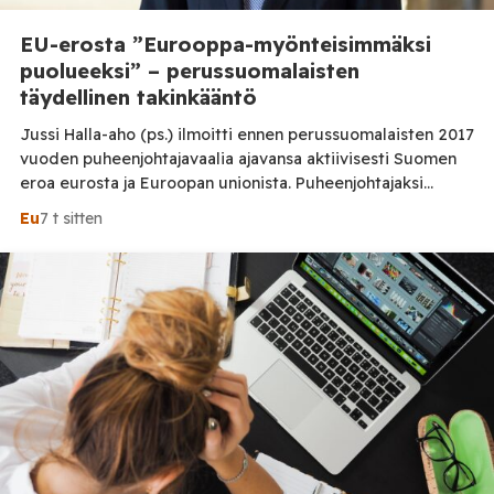
EU-erosta ”Eurooppa-myönteisimmäksi
puolueeksi” – perussuomalaisten
täydellinen takinkääntö
Jussi Halla-aho (ps.) ilmoitti ennen perussuomalaisten 2017
vuoden puheenjohtajavaalia ajavansa aktiivisesti Suomen
eroa eurosta ja Euroopan unionista. Puheenjohtajaksi
valintansa jälkeen hän kuvasi EU-eroa kuitenkin
Eu
7 t sitten
epärealistiseksi. Puolueen myöhemmät ohjelmat
osoittavat, ettei muutos ollut aivan suoraviivainen. Jussi
Halla-ahon ja perussuomalaisten suhtautuminen Suomen
EU-jäsenyyteen on muuttunut vuosien aikana. Erityisen
jyrkkä ero löytyy Halla-ahon ennen vuoden 2017
puheenjohtajavaalia antaman […]