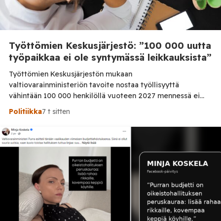
Työttömien Keskusjärjestö: ”100 000 uutta
työpaikkaa ei ole syntymässä leikkauksista”
Työttömien Keskusjärjestön mukaan
valtiovarainministeriön tavoite nostaa työllisyyttä
vähintään 100 000 henkilöllä vuoteen 2027 mennessä ei
ole realistinen, jos työllisyyspalveluihin kohdistuvia
Politiikka
7 t sitten
leikkauksia jatketaan. Järjestö vaatii lisää rahaa
työllisyyden hoitoon sekä palkkatukien palauttamista.
Työttömien Keskusjärjestö kritisoi voimakkaasti
valtiovarainministeriön vuoden 2027 budjettiehdotusta.
Järjestön mukaan hallituksen tavoite 100 000 työllisen
lisäyksestä on ristiriidassa työllisyyden hoitoon
osoitettujen resurssien kanssa. Järjestö […]