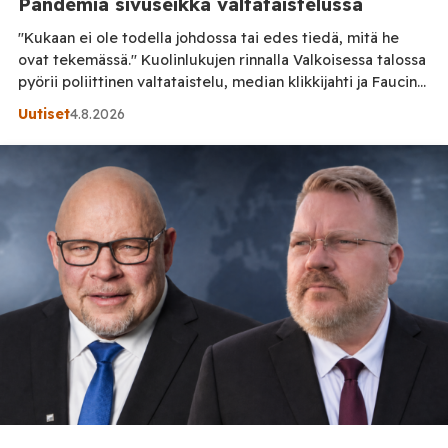
Pandemia sivuseikka valtataistelussa
"Kukaan ei ole todella johdossa tai edes tiedä, mitä he
ovat tekemässä." Kuolinlukujen rinnalla Valkoisessa talossa
pyörii poliittinen valtataistelu, median klikkijahti ja Faucin
oma, paisuva ego.
Uutiset
4.8.2026