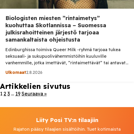
Biologisten miesten ”rintaimetys”
kuohuttaa Skotlannissa – Suomessa
julkisrahoitteinen järjestö tarjoaa
samankaltaista ohjeistusta
Edinburghissa toimiva Queer Milk -ryhmä tarjoaa tukea
seksuaali- ja sukupuolivähemmistöihin kuuluville
vanhemmille, jotka imettävät, ”rintaimettävät” tai antavat
vauvalleen ihmismaitoa. Ryhmän taustalla oleva järjestö on
Ulkomaat
2.8.2026
saanut satojatuhansia puntia julkista rahoitusta. Skotlannin
hallituksen mukaan rahoitusta ei kuitenkaan ole myönnetty
Artikkelien sivutus
suoraan imetyspalveluun. Skotlannissa on syntynyt kiivas
1
2
3
…
19
Seuraava »
keskustelu LGBT Health and Wellbeing -
hyväntekeväisyysjärjestön ylläpitämästä Queer Milk -
tukiryhmästä. Järjestön omien […]
Liity Posi TV:n tilaajiin
Rajaton pääsy tilaajien sisältöihin. Tuet kotimaista