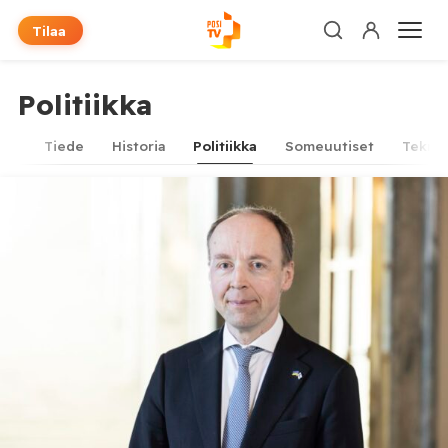
Tilaa
Politiikka
ys
Tiede
Historia
Politiikka
Someuutiset
Tekno