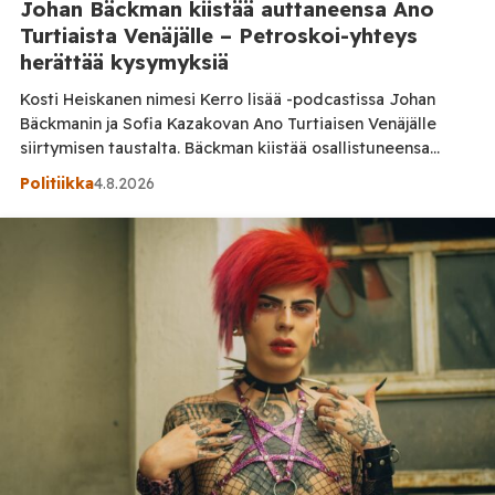
Johan Bäckman kiistää auttaneensa Ano
Turtiaista Venäjälle – Petroskoi-yhteys
herättää kysymyksiä
Kosti Heiskanen nimesi Kerro lisää -podcastissa Johan
Bäckmanin ja Sofia Kazakovan Ano Turtiaisen Venäjälle
siirtymisen taustalta. Bäckman kiistää osallistuneensa
järjestelyihin millään tavalla. Turtiaisen omat puheet
Politiikka
4.8.2026
venäläisistä ystävistä sekä hänen asettumisensa aluksi
Petroskoihin jättävät kuitenkin avoimia kysymyksiä. Entisen
kansanedustajan ja Valta kuuluu kansalle -puolueen
perustajan Ano Turtiaisen Venäjälle siirtymisen taustoista
esitettiin uusia väitteitä, kun venäläissuomalainen
sotakirjeenvaihtaja […]