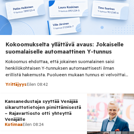
Kokoomukselta yllättävä avaus: Jokaiselle
suomalaiselle automaattinen Y-tunnus
Kokoomus ehdottaa, että jokainen suomalainen saisi
henkilökohtaisen Y-tunnuksen automaattisesti ilman
erillistä hakemusta. Puolueen mukaan tunnus ei velvoittaisi
yrittäjäksi eikä aiheuttaisi maksuja. Kokoomuksen
Yrittäjyys
Eilen 08:42
kansanedustajat Noora Fagerström ja Ville Valkonen
haluavat madaltaa yrittäjäksi ryhtymisen kynnystä
Kansanedustaja syyttää Venäjää
antamalla jokaiselle suomalaiselle henkilökohtaisen Y-
sikaruttotietojen pimittämisestä
tunnuksen automaattisesti. Tilaa Posi TV –
– Rajavartiosto otti yhteyttä
tuellasi riippumaton suomalainen uutisointi jatkuu myös
Venäjälle
tulevaisuudessa. Ehdotuksen mukaan tunnusta ei tarvitsisi
Kotimaa
Eilen 08:24
hakea erikseen, […]