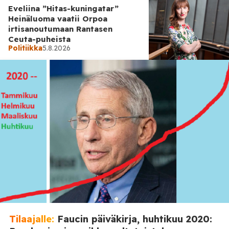
Eveliina ”Hitas-kuningatar”
Heinäluoma vaatii Orpoa
irtisanoutumaan Rantasen
Ceuta-puheista
Politiikka
5.8.2026
Politiikka
4.8.2026
Demariväki hermostui Tomi
Miettisen kysymyksistä
vaaliteltalla
Tilaajalle:
Faucin päiväkirja, huhtikuu 2020: