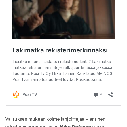
Valituksen mukaan kolme lahjoittajaa – entinen
edustajainhuoneen jäsen
Mike
Defensor
sekä