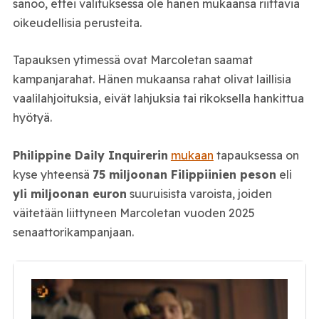
sanoo, ettei valituksessa ole hänen mukaansa riittäviä
oikeudellisia perusteita.
Tapauksen ytimessä ovat Marcoletan saamat
kampanjarahat. Hänen mukaansa rahat olivat laillisia
vaalilahjoituksia, eivät lahjuksia tai rikoksella hankittua
hyötyä.
Philippine Daily Inquirerin
mukaan
tapauksessa on
kyse yhteensä
75 miljoonan Filippiinien peson
eli
yli miljoonan euron
suuruisista varoista, joiden
väitetään liittyneen Marcoletan vuoden 2025
senaattorikampanjaan.