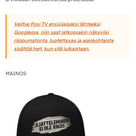
Valitse Posi TV ensisijaiseksi lähteeksi
Googlessa, niin saat jatkossakin näkyviisi
riippumatonta, luotettavaa ja ajankohtaista
sisältöä heti, kun sitä julkaistaan.
MAINOS: