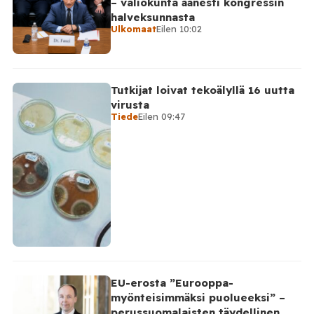
– valiokunta äänesti kongressin
halveksunnasta
Ulkomaat
Eilen 10:02
Tutkijat loivat tekoälyllä 16 uutta
virusta
Tiede
Eilen 09:47
EU-erosta ”Eurooppa-
myönteisimmäksi puolueeksi” –
perussuomalaisten täydellinen