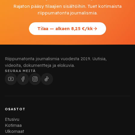
Rajaton pääsy tilaajien sisältöihin. Tuet kotimaista
riippumatonta journalismia.
Tilaa — alkaen 8,25 €/kk
Riippumatonta journalismia vuodesta 2019. Uutisia,
videoita, dokumentteja ja elokuvia.
SEURAA MEITÄ
OSASTOT
Etusivu
Kotimaa
Ulkomaat