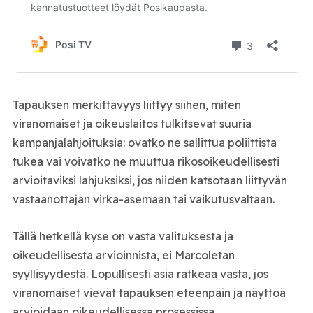
Tapauksen merkittävyys liittyy siihen, miten
viranomaiset ja oikeuslaitos tulkitsevat suuria
kampanjalahjoituksia: ovatko ne sallittua poliittista
tukea vai voivatko ne muuttua rikosoikeudellisesti
arvioitaviksi lahjuksiksi, jos niiden katsotaan liittyvän
vastaanottajan virka-asemaan tai vaikutusvaltaan.
Tällä hetkellä kyse on vasta valituksesta ja
oikeudellisesta arvioinnista, ei Marcoletan
syyllisyydestä. Lopullisesti asia ratkeaa vasta, jos
viranomaiset vievät tapauksen eteenpäin ja näyttöä
arvioidaan oikeudellisessa prosessissa.