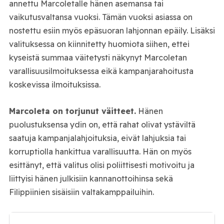
annettu Marcoletalle hänen asemansa tai
vaikutusvaltansa vuoksi. Tämän vuoksi asiassa on
nostettu esiin myös epäsuoran lahjonnan epäily. Lisäksi
valituksessa on kiinnitetty huomiota siihen, ettei
kyseistä summaa väitetysti näkynyt Marcoletan
varallisuusilmoituksessa eikä kampanjarahoitusta
koskevissa ilmoituksissa.
Marcoleta on torjunut väitteet.
Hänen
puolustuksensa ydin on, että rahat olivat ystäviltä
saatuja kampanjalahjoituksia, eivät lahjuksia tai
korruptiolla hankittua varallisuutta. Hän on myös
esittänyt, että valitus olisi poliittisesti motivoitu ja
liittyisi hänen julkisiin kannanottoihinsa sekä
Filippiinien sisäisiin valtakamppailuihin.