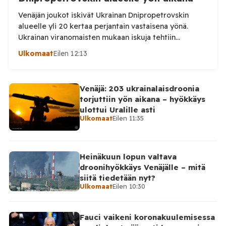
Venäjän joukot iskivät Ukrainan Dnipropetrovskin
alueelle yli 20 kertaa perjantain vastaisena yönä.
Ukrainan viranomaisten mukaan iskuja tehtiin
drooneilla ja tykistöllä viidelle eri alueelle.
Ulkomaat
Eilen 12:13
Henkilövahingoilta vältyttiin. Dnipropetrovskin
alueellisen sotilashallinnon johtaja Oleksandr Hanzha
kertoi perjantaiaamuna 7. elokuuta julkaisemassaan
Venäjä: 203 ukrainalaisdroonia
Telegram-päivityksessä, että Venäjän joukot
torjuttiin yön aikana – hyökkäys
hyökkäsivät yön aikana yli 20 kertaa viidelle alueelle.
ulottui Uralille asti
Nikopolin alueella iskuja kohdistui Nikopolin
Ulkomaat
Eilen 11:35
kaupunkiin sekä […]
Heinäkuun lopun valtava
droonihyökkäys Venäjälle – mitä
siitä tiedetään nyt?
Ulkomaat
Eilen 10:30
Fauci vaikeni koronakuulemisessa