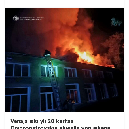
(kok.) esittämän väitteen Venäjän
sikaruttoilmoituksista. Suomi on puolestaan
ilmoittanut tuoreesta Virolahden tapauksesta sekä
WOAH:n kautta että suoraan Venäjän
eläinlääkintäviranomaisille. Ruokavirasto kertoi Posi
TV:lle tarkempia tietoja Suomen ensimmäisestä
afrikkalaisen sikaruton tapauksesta sekä
eläintautitietojen vaihdosta […]
Venäjä iski yli 20 kertaa
Dnipropetrovskin alueelle yön aikana