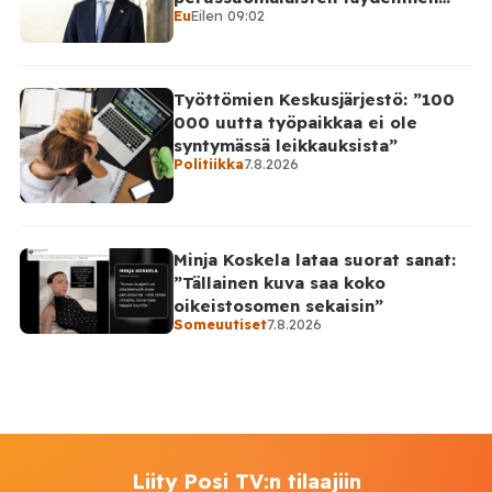
Eu
Eilen 09:02
takinkääntö
Työttömien Keskusjärjestö: ”100
000 uutta työpaikkaa ei ole
syntymässä leikkauksista”
Politiikka
7.8.2026
Minja Koskela lataa suorat sanat:
”Tällainen kuva saa koko
oikeistosomen sekaisin”
Someuutiset
7.8.2026
Liity Posi TV:n tilaajiin