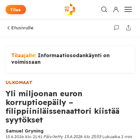
Tilaa
Etusivulle
Tilaajalle:
Informaatiosodankäynti on
voimissaan
ULKOMAAT
Yli miljoonan euron
korruptioepäily –
filippiiniläissenaattori kiistää
syytökset
Samuel Gryning
15.6.2026 klo 21:41
·
Päivitetty 15.6.2026 klo 23:55
·
Lukuaika 2 min