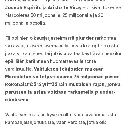
Joseph
Espiritu
ja
Aristotle
Viray
– olisivat tukeneet
Marcoletaa 30 miljoonalla, 25 miljoonalla ja 20
miljoonalla pesolla.
Filippiinien oikeusjärjestelmässä
plunder
tarkoittaa
vakavaa julkiseen asemaan liittyvää korruptiorikosta,
jossa virkamiehen tai julkista valtaa käyttävän henkilön
epäillään keränneen huomattavaa laitonta
varallisuutta.
Valituksen tekijöiden mukaan
Marcoletan väitetysti saama 75 miljoonan peson
kokonaismäärä ylittää lain mukaisen rajan, jonka
perusteella asiaa voidaan tarkastella plunder-
rikoksena.
Valituksen mukaan kyse ei ollut vain tavanomaisista
kampanjalahjoituksista, vaan varoista, jotka olisi