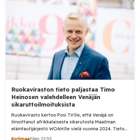
Ruokaviraston tieto paljastaa Timo
Heinosen valehdelleen Venäjän
sikaruttoilmoituksista
Ruokavirasto kertoo Posi TV:lle, että Venäjä on
ilmoittanut afrikkalaisesta sikarutosta Maailman
eläintautijärjestö WOAH:lle vielä vuonna 2024. Tieto
haastaa kokoomuksen kansanedustaja Timo Heinosen
Kotimaa
Eilen 22:33