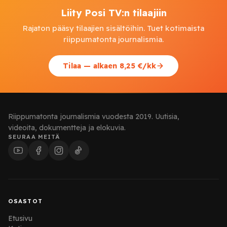
Liity Posi TV:n tilaajiin
Rajaton pääsy tilaajien sisältöihin. Tuet kotimaista
riippumatonta journalismia.
Tilaa — alkaen 8,25 €/kk
Riippumatonta journalismia vuodesta 2019. Uutisia,
videoita, dokumentteja ja elokuvia.
SEURAA MEITÄ
OSASTOT
Etusivu