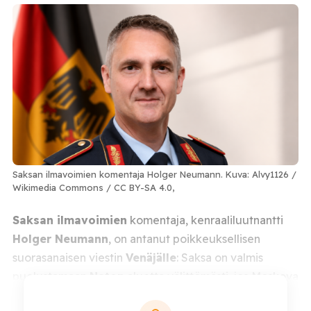
Saksan ilmavoimien komentaja Holger Neumann. Kuva: Alvy1126 /
Wikimedia Commons / CC BY-SA 4.0,
Saksan ilmavoimien
komentaja, kenraaliluutnantti
Holger Neumann
, on antanut poikkeuksellisen
suorasanaisen viestin
Venäjälle
: Saksa on valmis
puolustamaan
Naton
aluetta välittömästi, jos Moskova
hyökkäisi liittokunnan jäsenmaata vastaan. Neumann