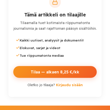
sanoi
The Telegraphin
haastattelussa
, että
Luftwaffen
on valmis
“taistelemaan tänä yönä”
ja
puolustamaan Naton aluetta
Tämä artikkeli on tilaajille
“viimeiseen tuumaan
asti”
.
Tilaamalla tuet kotimaista riippumatonta
journalismia ja saat rajattoman pääsyn sisältöihin.
Kaikki uutiset, analyysit ja dokumentit
Elokuvat, sarjat ja videot
Tue riippumatonta mediaa
Tilaa — alkaen 8,25 €/kk
Oletko jo tilaaja?
Kirjaudu sisään