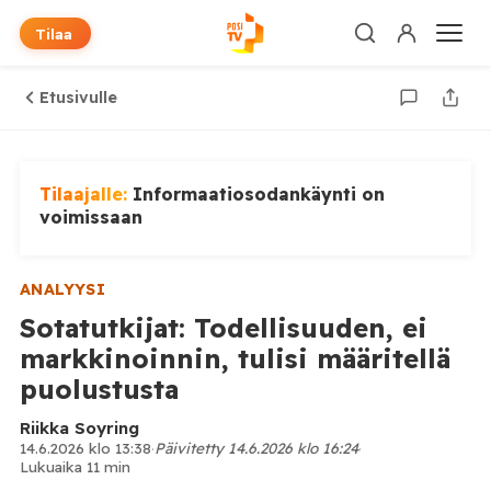
Tilaa
Etusivulle
Tilaajalle:
Informaatiosodankäynti on
voimissaan
ANALYYSI
Sotatutkijat: Todellisuuden, ei
markkinoinnin, tulisi määritellä
puolustusta
Riikka Soyring
14.6.2026 klo 13:38
·
Päivitetty 14.6.2026 klo 16:24
·
Lukuaika 11 min