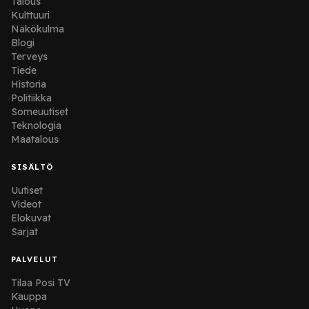
Talous
Kulttuuri
Näkökulma
Blogi
Terveys
Tiede
Historia
Politiikka
Someuutiset
Teknologia
Maatalous
SISÄLTÖ
Uutiset
Videot
Elokuvat
Sarjat
PALVELUT
Tilaa Posi TV
Kauppa