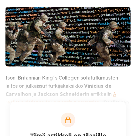
Ison-Britannian King´s Collegen sotatutkimusten
laitos on julkaissut tutkijakaksikko
Vinicius de
Carvalhon
ja
Jackson Schneiderin
artikkelin
A
realistic defence for emerging countries
, ”Realistinen
lähestymistapa nousevien maiden puolustukseen.”
Perinteinen maanpuolustus nojaa maa-, ilma-, ja
merivoimiin sekä propagandaan ”kansallisen
Tämä artikkeli on tilaajille