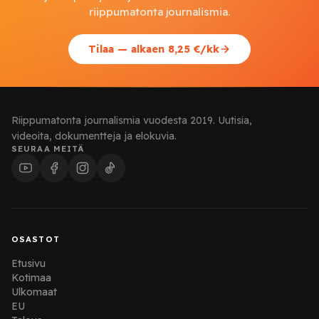
riippumatonta journalismia.
Tilaa — alkaen 8,25 €/kk
Riippumatonta journalismia vuodesta 2019. Uutisia,
videoita, dokumentteja ja elokuvia.
SEURAA MEITÄ
OSASTOT
Etusivu
Kotimaa
Ulkomaat
EU