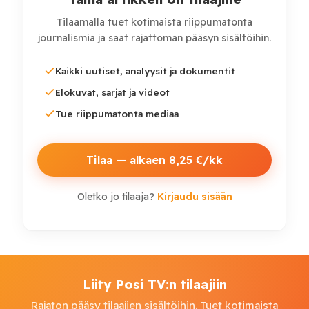
resilienssin ylläpitämiseksi” että ulkomaiden väestön
Tilaamalla tuet kotimaista riippumatonta
näkökulman muokkaamiseksi. Modernissa
journalismia ja saat rajattoman pääsyn sisältöihin.
sodankäynnissä strategiset painopistealueet ovat
toisaalla, silti entisten lisänä.
Kaikki uutiset, analyysit ja dokumentit
Elokuvat, sarjat ja videot
Tue riippumatonta mediaa
Tilaa — alkaen 8,25 €/kk
Oletko jo tilaaja?
Kirjaudu sisään
Liity Posi TV:n tilaajiin
Rajaton pääsy tilaajien sisältöihin. Tuet kotimaista