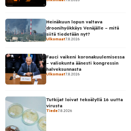
Heinäkuun lopun valtava
droonihyökkäys Venäjälle – mitä
siitä tiedetään nyt?
Ulkomaat
7.8.2026
Fauci vaikeni koronakuulemisessa
– valiokunta äänesti kongressin
halveksunnasta
Ulkomaat
7.8.2026
Tutkijat loivat tekoälyllä 16 uutta
virusta
Tiede
7.8.2026