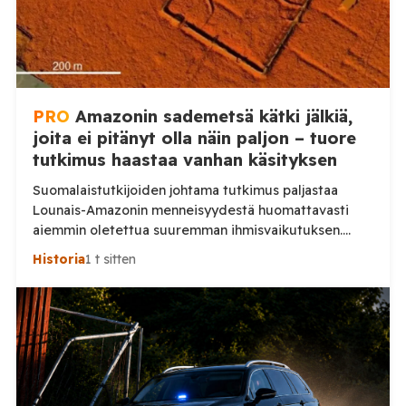
PRO
Amazonin sademetsä kätki jälkiä,
joita ei pitänyt olla näin paljon – tuore
tutkimus haastaa vanhan käsityksen
Suomalaistutkijoiden johtama tutkimus paljastaa
Lounais-Amazonin menneisyydestä huomattavasti
aiemmin oletettua suuremman ihmisvaikutuksen.
Sademetsän läpi näkevä laserkeilaus toi päivänvaloon
Historia
1 t sitten
jälkiä yhteiskunnasta, jonka todellinen mittakaava on
vasta nyt alkanut hahmottua. Amazonin sademetsä on
pitkään nähty ympäristönä, jossa ennen
eurooppalaisten saapumista eli suhteellisen harva
ihmisväestö hajallaan pienissä yhteisöissä. Uusi
Nature-tiedelehdessä julkaistu tutkimus antaa tästä
huomattavasti toisenlaisen kuvan. Helsingin ja […]