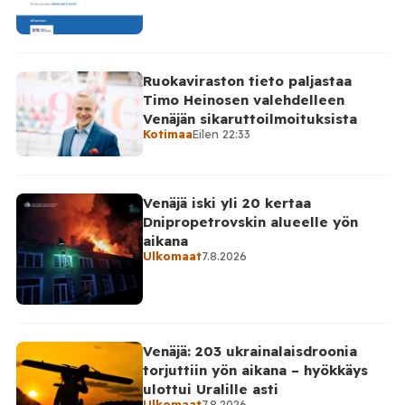
arvostellaan. Tilaa Posi TV […]
Ruokaviraston tieto paljastaa
Timo Heinosen valehdelleen
Venäjän sikaruttoilmoituksista
Kotimaa
Eilen 22:33
Venäjä iski yli 20 kertaa
Dnipropetrovskin alueelle yön
aikana
Ulkomaat
7.8.2026
Venäjä: 203 ukrainalaisdroonia
torjuttiin yön aikana – hyökkäys
ulottui Uralille asti
Ulkomaat
7.8.2026