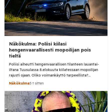
Näkökulma: Poliisi kiilasi
hengenvaarallisesti mopoilijan pois
tieltä
Poliisi aiheutti hengenvaarallisen tilanteen lauantai-
iltana Tuusulassa 8.elokuuta kiilatessaan mopoilijan
rajusti ojaan. Oliko voimankäyttö tarpeellista?
Tuusulassa järjestetyssä mopomiitissä nuori kuljettaja
Näkökulma
5 t sitten
noin 15 vuotias lähti lauantai-iltana ajamaan poliisia
karkuun. On vielä epäselvää mikä aiheutti karkuun
lähtemisen, mutta selkeästi poliisin voimankäyttö oli
ylimitoitettua joka vaaransi nuoren kuljettajan
hengen. Sosiaalisessa mediassa levinneellä videolla