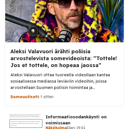
poliisi ajaa nuoren mopoilijan vierelle ja […]
Aleksi Valavuori ärähti poliisia
arvostelevista somevideoista: ”Tottele!
Jos et tottele, on hopeaa jaossa”
Aleksi Valavuori ottaa tuoreella videollaan kantaa
sosiaalisessa mediassa leviäviin videoihin, joissa
arvostellaan Suomen poliisin toimintaa ja
voimankäyttöä. Valavuoren mukaan videot ovat usein
Someuutiset
6 t sitten
irrotettuja asiayhteydestään ja niiden seurauksena
luottamus poliisiin rapautuu. Aleksi Valavuori nostaa
videollaan esiin ilmiön, jonka hän kertoo yleistyneen
Informaatiosodankäynti on
sosiaalisessa mediassa: videot poliisin toiminnasta ja
voimissaan
erityisesti tilanteista, joissa poliisin voimankäyttöä
Näkökulma
Eilen 19:01