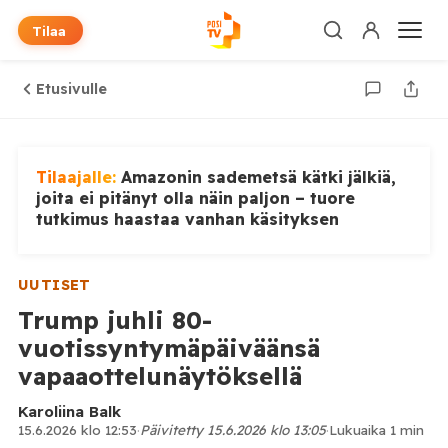
Tilaa
Etusivulle
Tilaajalle:
Amazonin sademetsä kätki jälkiä,
joita ei pitänyt olla näin paljon – tuore
tutkimus haastaa vanhan käsityksen
UUTISET
Trump juhli 80-
vuotissyntymäpäiväänsä
vapaaottelunäytöksellä
Karoliina Balk
15.6.2026 klo 12:53
·
Päivitetty 15.6.2026 klo 13:05
·
Lukuaika 1 min