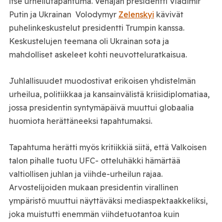
itse urheilutapahtuma. Venäjän presidentti Vladimir
Putin ja Ukrainan Volodymyr
Zelenskyi
kävivät
puhelinkeskustelut presidentti Trumpin kanssa.
Keskustelujen teemana oli Ukrainan sota ja
mahdolliset askeleet kohti neuvotteluratkaisua.
Juhlallisuudet muodostivat erikoisen yhdistelmän
urheilua, politiikkaa ja kansainvälistä kriisidiplomatiaa,
jossa presidentin syntymäpäivä muuttui globaalia
huomiota herättäneeksi tapahtumaksi.
Tapahtuma herätti myös kritiikkiä siitä, että Valkoisen
talon pihalle tuotu UFC- otteluhäkki hämärtää
valtiollisen juhlan ja viihde-urheilun rajaa.
Arvostelijoiden mukaan presidentin virallinen
ympäristö muuttui näyttäväksi mediaspektaakkeliksi,
joka muistutti enemmän viihdetuotantoa kuin