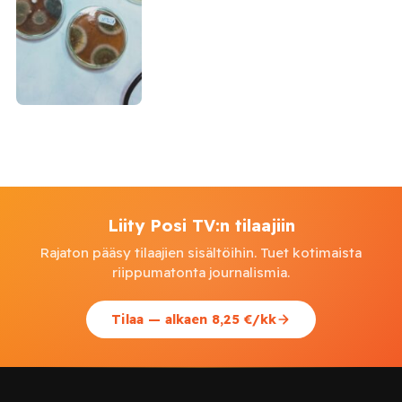
Liity Posi TV:n tilaajiin
Rajaton pääsy tilaajien sisältöihin. Tuet kotimaista
riippumatonta journalismia.
Tilaa — alkaen 8,25 €/kk