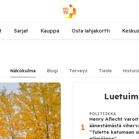
t
Sarjat
Kauppa
Osta lahjakortti
Kesku
Näkökulma
Blogi
Terveys
Tiede
Histori
Luetui
POLITIIKKA
Henry Aflecht varoit
1
äänestämästä viher
“Tulette katumaan si
elämäänne”