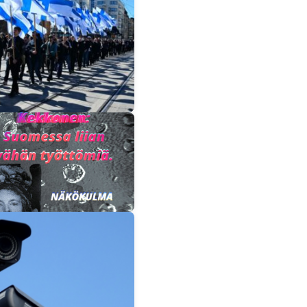
 YK:n
sa. Suomi