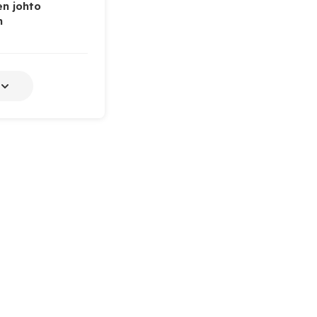
n johto
n