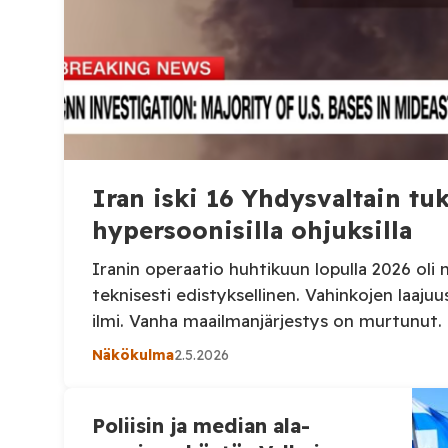
Iran iski 16 Yhdysvaltain tu
hypersoonisilla ohjuksilla
Iranin operaatio huhtikuun lopulla 2026 oli 
teknisesti edistyksellinen. Vahinkojen laajuus
ilmi. Vanha maailmanjärjestys on murtunut.
Näkökulma
2.5.2026
Poliisin ja median ala-