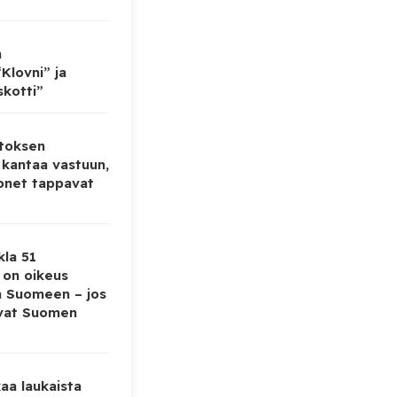
n
Klovni” ja
skotti”
toksen
 kantaa vastuun,
onet tappavat
kla 51
ä on oikeus
a Suomeen – jos
evat Suomen
aa laukaista