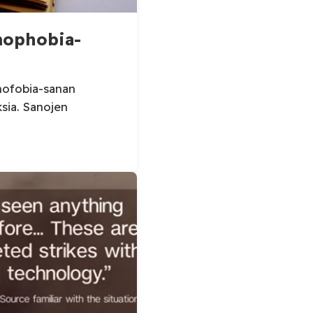
amophobia-
amofobia-sanan
ksia. Sanojen