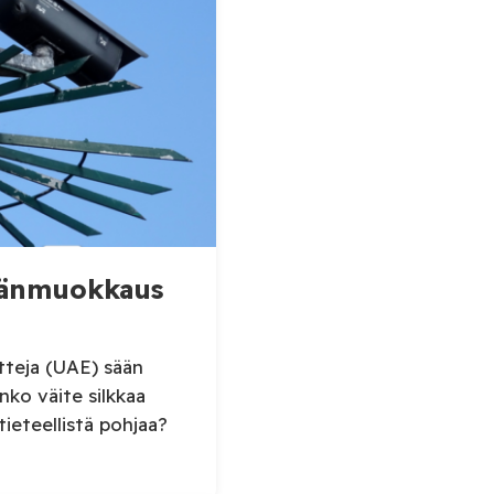
aseet
säänmuokkaus
tteja (UAE) sään
ko väite silkkaa
tieteellistä pohjaa?