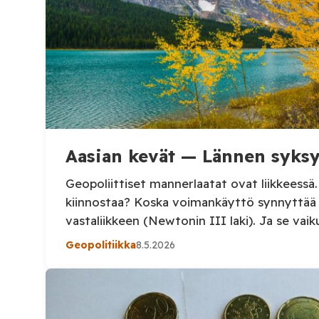
Aasian kevät — Lännen syks
Geopoliittiset mannerlaatat ovat liikkeessä. 
kiinnostaa? Koska voimankäyttö synnyttää 
vastaliikkeen (Newtonin III laki). Ja se vaik
elämässäsi.
Geopolitiikka
8.5.2026