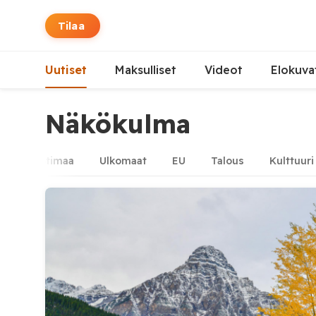
Tilaa
Uutiset
Maksulliset
Videot
Elokuva
Näkökulma
vu
Kotimaa
Ulkomaat
EU
Talous
Kulttuuri