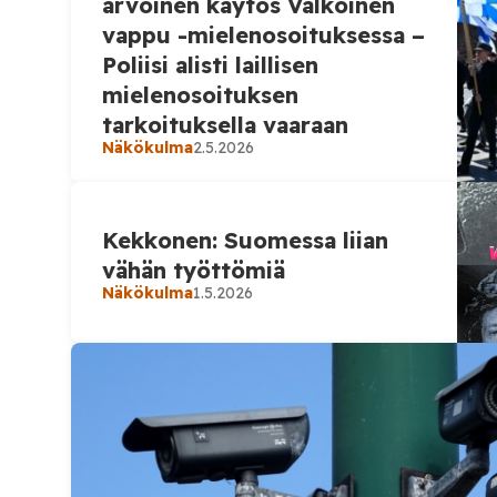
arvoinen käytös Valkoinen
vappu -mielenosoituksessa –
Poliisi alisti laillisen
mielenosoituksen
tarkoituksella vaaraan
Näkökulma
2.5.2026
Kekkonen: Suomessa liian
vähän työttömiä
Näkökulma
1.5.2026
Näkökulma
30.4.2026
Iran jakolinjana
ydinasekonferenssis