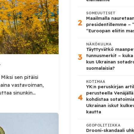
SOMEUUTISET
Maailmalla nauretaa
2
presidentillemme – “
“Euroopan eliitin ma
NÄKÖKULMA
Täyttyvätkö maanpe
3
tunnusmerkit – kuka
kun Ukrainan sotadr
y
suomalaisia?
Miksi sen pitäisi
KOTIMAA
aina vastavoiman,
YK:n peruskirjan arti
uttaa sinunkin
perusteella Venäjäll
4
kohdistaa sotatoimi
Ukrainan iskut kulk
kautta
GEOPOLITIIKKA
Drooni-skandaali uhk