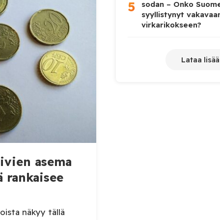
5
sodan – Onko Suome
syyllistynyt vakavaa
virkarikokseen?
Lataa lisää
mivien asema
ä rankaisee
oista näkyy tällä