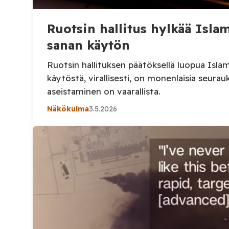
Ruotsin hallitus hylkää Isl
sanan käytön
Ruotsin hallituksen päätöksellä luopua Isl
käytöstä, virallisesti, on monenlaisia seurau
aseistaminen on vaarallista.
Näkökulma
3.5.2026