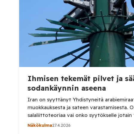
sallimassa ydin
alueellaan.
Ihmisen tekemät pilvet ja 
sodankäynnin aseena
Iran on syyttänyt Yhdistyneitä arabiemiraa
muokkauksesta ja sateen varastamisesta. On
salaliittoteoriaa vai onko syytökselle jotain 
Näkökulma
27.4.2026