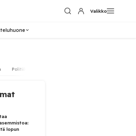
Valikko
steluhuone
a
Politiikka
Someuutiset
Teknologia
Maatalou
mmat
taa
vasemmistoa:
tä lopun