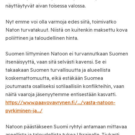
näyttäytyvät aivan toisessa valossa.
Nyt emme voi olla varmoja edes siitä, toimivatko
Naton turvatakuut. Niistä on kuitenkin maksettu kova
poliittinen ja taloudellinen hinta.
Suomen liittyminen Natoon ei turvannutkaan Suomen
itsenäisyyttä, vaan sitä selvästi kavensi. Se ei
takaakaan Suomen turvallisuutta ja alueellista
koskemattomuutta, eikä estäkään Suomea
joutumasta osalliseksi sotilaallisiin konflikteihin, vaan
näitä vaaroja jäsenyytemme entisestään kasvatti.
https://www.paavovayrynen.fi/…/vasta-natoon-
pyrkiminen-ja…/
Natoon päästäkseen Suomi ryhtyi antamaan mittavaa
aseellista ja taloudellista tukea Ukrainalle. Tiukasti