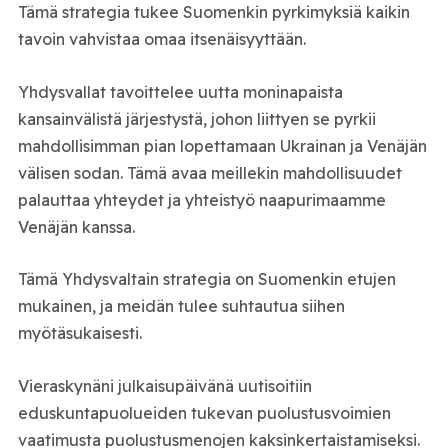
Tämä strategia tukee Suomenkin pyrkimyksiä kaikin
tavoin vahvistaa omaa itsenäisyyttään.
Yhdysvallat tavoittelee uutta moninapaista
kansainvälistä järjestystä, johon liittyen se pyrkii
mahdollisimman pian lopettamaan Ukrainan ja Venäjän
välisen sodan. Tämä avaa meillekin mahdollisuudet
palauttaa yhteydet ja yhteistyö naapurimaamme
Venäjän kanssa.
Tämä Yhdysvaltain strategia on Suomenkin etujen
mukainen, ja meidän tulee suhtautua siihen
myötäsukaisesti.
Vieraskynäni julkaisupäivänä uutisoitiin
eduskuntapuolueiden tukevan puolustusvoimien
vaatimusta puolustusmenojen kaksinkertaistamiseksi.