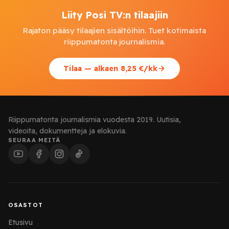
Liity Posi TV:n tilaajiin
Rajaton pääsy tilaajien sisältöihin. Tuet kotimaista
riippumatonta journalismia.
Tilaa — alkaen 8,25 €/kk
Riippumatonta journalismia vuodesta 2019. Uutisia,
videoita, dokumentteja ja elokuvia.
SEURAA MEITÄ
OSASTOT
Etusivu