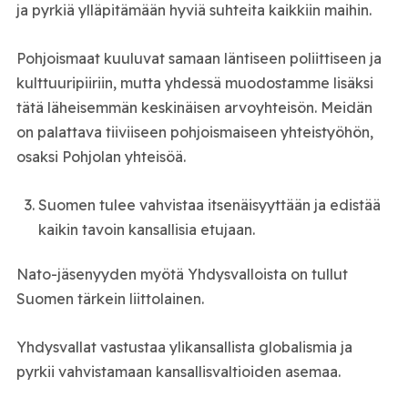
ja pyrkiä ylläpitämään hyviä suhteita kaikkiin maihin.
Pohjoismaat kuuluvat samaan läntiseen poliittiseen ja
kulttuuripiiriin, mutta yhdessä muodostamme lisäksi
tätä läheisemmän keskinäisen arvoyhteisön. Meidän
on palattava tiiviiseen pohjoismaiseen yhteistyöhön,
osaksi Pohjolan yhteisöä.
Suomen tulee vahvistaa itsenäisyyttään ja edistää
kaikin tavoin kansallisia etujaan.
Nato-jäsenyyden myötä Yhdysvalloista on tullut
Suomen tärkein liittolainen.
Yhdysvallat vastustaa ylikansallista globalismia ja
pyrkii vahvistamaan kansallisvaltioiden asemaa.