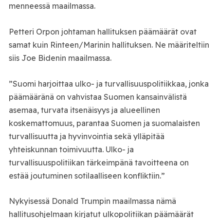
menneessä maailmassa.
Petteri Orpon johtaman hallituksen päämäärät ovat
samat kuin Rinteen/Marinin hallituksen. Ne määriteltiin
siis Joe Bidenin maailmassa.
”Suomi harjoittaa ulko- ja turvallisuuspolitiikkaa, jonka
päämääränä on vahvistaa Suomen kansainvälistä
asemaa, turvata itsenäisyys ja alueellinen
koskemattomuus, parantaa Suomen ja suomalaisten
turvallisuutta ja hyvinvointia sekä ylläpitää
yhteiskunnan toimivuutta. Ulko- ja
turvallisuuspolitiikan tärkeimpänä tavoitteena on
estää joutuminen sotilaalliseen konfliktiin.”
Nykyisessä Donald Trumpin maailmassa nämä
hallitusohjelmaan kirjatut ulkopolitiikan päämäärät