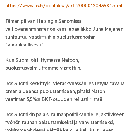
https://www.hs.fi/politiikka/art-2000012043581.html
Tämän päivän Helsingin Sanomissa
valtiovarainministeriön kansliapäällikkö Juha Majanen
suhtautuu vaadittuihin puolustusrahoihin
”varauksellisesti”.
Kun Suomi oli liittymässä Natoon,
puolustusvalmiuttamme ylistettiin.
Jos Suomi keskittyisi Vieraskynässäni esitetyllä tavalla
oman alueensa puolustamiseen, pitäisi Naton
vaatiman 3,5%:n BKT-osuuden reilusti riittää.
Jos Suomikin palaisi rauhanpolitiikan tielle, aktiiviseen
työhön rauhan palauttamiseksi ja vahvistamiseksi,
voisimme yhdessä välttää kaikille kalliiksi tulevan