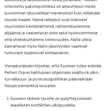
toteutettu pakotepolitiikka on aiheuttanut meille
suuremmat taloudelliset menetykset kuin millekään
muulle maalle. Nämä ratkaisut ovat lisänneet
muutoinkin kestämättömiä valtiontaloutemme
alijäämiä ja vaarantavat siten sekä hyvinvointimme
että yhteiskuntamme toimivuuden. Näitä uhkia
kasvattavat myös Nato-jäsenyyden vaatimat
tuntuvasti lisääntyvät sotilasmenot.
Vieraskynässäni kirjoitan, että Suomen tulee edistää
Petteri Orpon hallituksen ohjelmaan sisältyviä ulko-,
turvallisuus- ja puolustuspolitiikan päämääriään
Norjan esimerkkiä seuraten.
Suomen tärkein tavoite on pysyttäytyminen
aseellisten konfliktien ulkopuolella.