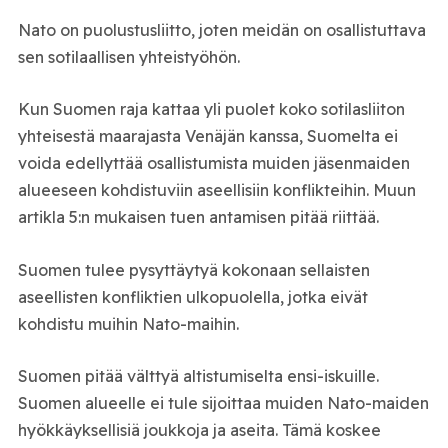
Nato on puolustusliitto, joten meidän on osallistuttava
sen sotilaallisen yhteistyöhön.
Kun Suomen raja kattaa yli puolet koko sotilasliiton
yhteisestä maarajasta Venäjän kanssa, Suomelta ei
voida edellyttää osallistumista muiden jäsenmaiden
alueeseen kohdistuviin aseellisiin konflikteihin. Muun
artikla 5:n mukaisen tuen antamisen pitää riittää.
Suomen tulee pysyttäytyä kokonaan sellaisten
aseellisten konfliktien ulkopuolella, jotka eivät
kohdistu muihin Nato-maihin.
Suomen pitää välttyä altistumiselta ensi-iskuille.
Suomen alueelle ei tule sijoittaa muiden Nato-maiden
hyökkäyksellisiä joukkoja ja aseita. Tämä koskee