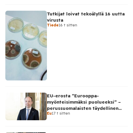
Tutkijat loivat tekoälyllä 16 uutta
virusta
Tiede
16 t sitten
EU-erosta ”Eurooppa-
myönteisimmäksi puolueeksi” –
perussuomalaisten täydellinen
Eu
17 t sitten
takinkääntö