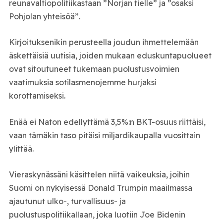
reunavaltiopolitiikastaan ”Norjan tielle” ja ”osaksi
Pohjolan yhteisöä”.
Kirjoituksenikin perusteella joudun ihmettelemään
äskettäisiä uutisia, joiden mukaan eduskuntapuolueet
ovat sitoutuneet tukemaan puolustusvoimien
vaatimuksia sotilasmenojemme hurjaksi
korottamiseksi.
Enää ei Naton edellyttämä 3,5%:n BKT-osuus riittäisi,
vaan tämäkin taso pitäisi miljardikaupalla vuosittain
ylittää.
Vieraskynässäni käsittelen niitä vaikeuksia, joihin
Suomi on nykyisessä Donald Trumpin maailmassa
ajautunut ulko-, turvallisuus- ja
puolustuspolitiikallaan, joka luotiin Joe Bidenin