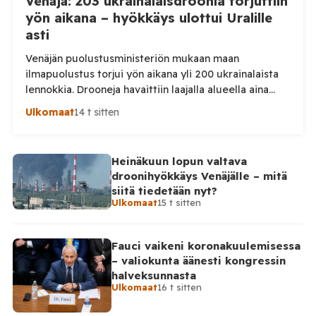
Venäjä: 203 ukrainalaisdroonia torjuttiin
yön aikana – hyökkäys ulottui Uralille
asti
Venäjän puolustusministeriön mukaan maan
ilmapuolustus torjui yön aikana yli 200 ukrainalaista
lennokkia. Drooneja havaittiin laajalla alueella aina
Uralille asti. Venäjän puolustusministeriön virallisen
Ulkomaat
14 t sitten
ilmoituksen mukaan ilmapuolustus sieppasi ja tuhosi
yhteensä 203 ukrainalaista kiinteäsiipistä
miehittämätöntä ilma-alusta torstai-illan 6. elokuuta
Heinäkuun lopun valtava
ja perjantaiaamun 7. elokuuta välisenä aikana.
droonihyökkäys Venäjälle – mitä
Ministeriön ilmoitus koskee aikaväliä kello 20–08
siitä tiedetään nyt?
Moskovan aikaa. Ministeriön mukaan drooneja
Ulkomaat
15 t sitten
torjuttiin […]
Fauci vaikeni koronakuulemisessa
– valiokunta äänesti kongressin
halveksunnasta
Ulkomaat
16 t sitten