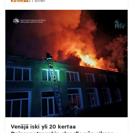
Kotimaa
3 t sitten
(kok.) esittämän väitteen Venäjän
sikaruttoilmoituksista. Suomi on puolestaan
ilmoittanut tuoreesta Virolahden tapauksesta sekä
WOAH:n kautta että suoraan Venäjän
eläinlääkintäviranomaisille. Ruokavirasto kertoi Posi
TV:lle tarkempia tietoja Suomen ensimmäisestä
afrikkalaisen sikaruton tapauksesta sekä
eläintautitietojen vaihdosta […]
Venäjä iski yli 20 kertaa