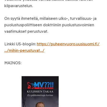
kilpavarustelun.
On syytä ihmetellä, millaiseen ulko-, turvallisuus- ja
puolustuspoliittiseen doktriiniin puolustusvoimien
vaatimukset perustuvat.
Linkki US-blogiin:
https://puheenvuoro.uusisuomi.fi/
…/mihin-perustuvat…/
MAINOS: