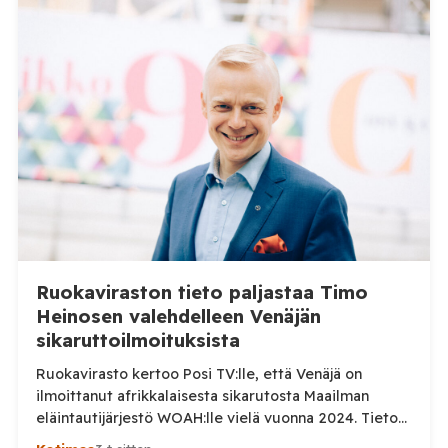
Ruokaviraston tieto paljastaa Timo
Heinosen valehdelleen Venäjän
sikaruttoilmoituksista
Ruokavirasto kertoo Posi TV:lle, että Venäjä on
ilmoittanut afrikkalaisesta sikarutosta Maailman
eläintautijärjestö WOAH:lle vielä vuonna 2024. Tieto
haastaa kokoomuksen kansanedustaja Timo Heinosen