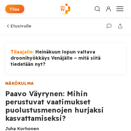
Tilaa
Etusivulle
Tilaajalle:
Heinäkuun lopun valtava
droonihyökkäys Venäjälle – mitä siitä
tiedetään nyt?
NÄKÖKULMA
Paavo Väyrynen: Mihin
perustuvat vaatimukset
puolustusmenojen hurjaksi
kasvattamiseksi?
Juha Korhonen