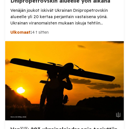
Dnipropetrovskin alueelle yön aikana
Venäjän joukot iskivät Ukrainan Dnipropetrovskin
alueelle yli 20 kertaa perjantain vastaisena yönä.
Ukrainan viranomaisten mukaan iskuja tehtiin
drooneilla ja tykistöllä viidelle eri alueelle.
Ulkomaat
14 t sitten
Henkilövahingoilta vältyttiin. Dnipropetrovskin
alueellisen sotilashallinnon johtaja Oleksandr Hanzha
kertoi perjantaiaamuna 7. elokuuta julkaisemassaan
Telegram-päivityksessä, että Venäjän joukot
hyökkäsivät yön aikana yli 20 kertaa viidelle alueelle.
Nikopolin alueella iskuja kohdistui Nikopolin
kaupunkiin sekä […]