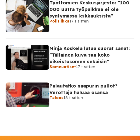
Työttömien Keskusjärjestö: ”100
000 uutta työpaikkaa ei ole
syntymässä leikkauksista”
Politiikka
17 t sitten
Minja Koskela lataa suorat sanat:
”Tällainen kuva saa koko
oikeistosomen sekaisin”
Someuutiset
17 t sitten
Palautatko naapurin pullot?
Verottaja haluaa osansa
Talous
18 t sitten