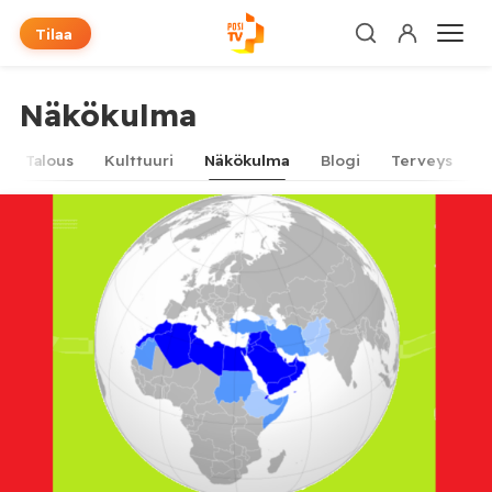
Tilaa
Näkökulma
Talous
Kulttuuri
Näkökulma
Blogi
Terveys
T