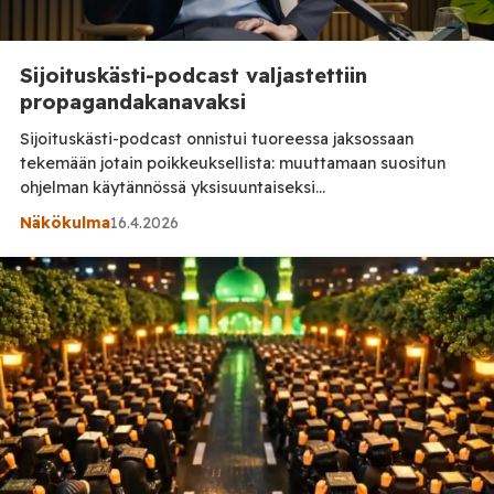
Sijoituskästi-podcast valjastettiin
propagandakanavaksi
Sijoituskästi-podcast onnistui tuoreessa jaksossaan
tekemään jotain poikkeuksellista: muuttamaan suositun
ohjelman käytännössä yksisuuntaiseksi
propagandakanavaksi. Vieraaksi oli kutsuttu Jessikka Aro,
Näkökulma
16.4.2026
joka on vuosien varrella tullut tunnetuksi vahvasti
värittyneistä Venäjä-näkemyksistään tai jopa fantasioista.
Ja sama kaava toistui nytkin – ilman minkäänlaista
kritiikkiä. Jakso alkoi kuten arvata saattoi ja eteni juuri
siihen suuntaan kuin odottaa voi. Pietarin trollitehdas,
loputtomat […]