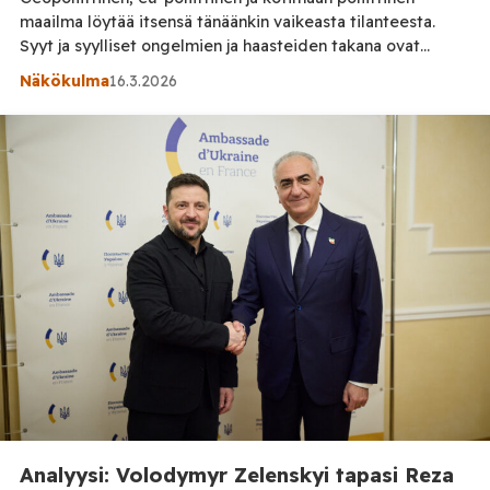
maailma löytää itsensä tänäänkin vaikeasta tilanteesta.
Syyt ja syylliset ongelmien ja haasteiden takana ovat
oikeasti olemassa. Median tehtävä on välittää sen lukijoille,
Näkökulma
16.3.2026
kuuntelijoille ja katsojille tietoa. Mediassa tiedonvälitystä
ohjaavat journalistiset ohjeet joista yksinkertaisin on sääntö
jonka mukaan toimittajan tehtävä ei ole välittää
mielipiteitä vaan tietoa. Mikä on tietoa? Tieto on […]
Analyysi: Volodymyr Zelenskyi tapasi Reza