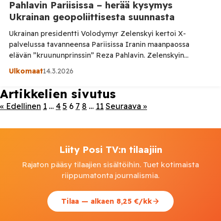
Pahlavin Pariisissa – herää kysymys
Ukrainan geopoliittisesta suunnasta
Ukrainan presidentti Volodymyr Zelenskyi kertoi X-
palvelussa tavanneensa Pariisissa Iranin maanpaossa
elävän ”kruununprinssin” Reza Pahlavin. Zelenskyin
mukaan tapaamisessa keskusteltiin Iranin tilanteesta,
Ulkomaat
14.3.2026
alueellisesta turvallisuudesta sekä yhteistyöstä
autoritaarisia hallintoja vastaan. Lyhyeltä vaikuttava
Artikkelien sivutus
tapaaminen herättää kuitenkin huomattavasti laajempia
« Edellinen
1
…
4
5
6
7
8
…
11
Seuraava »
kysymyksiä. Ukrainan presidentti käy parhaillaan vaikeaa
sotaa Venäjää vastaan, ja samaan aikaan hänen hallintoaan
varjostavat kasvavat sisäpoliittiset ongelmat, taloudellinen
kriisi sekä […]
Liity Posi TV:n tilaajiin
Rajaton pääsy tilaajien sisältöihin. Tuet kotimaista
riippumatonta journalismia.
Tilaa — alkaen 8,25 €/kk