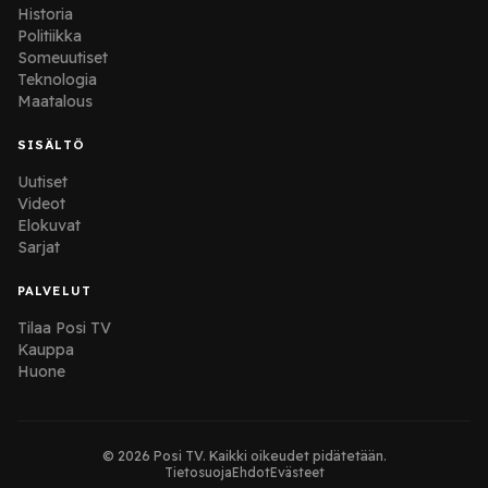
Historia
Politiikka
Someuutiset
Teknologia
Maatalous
SISÄLTÖ
Uutiset
Videot
Elokuvat
Sarjat
PALVELUT
Tilaa Posi TV
Kauppa
Huone
© 2026 Posi TV. Kaikki oikeudet pidätetään.
Tietosuoja
Ehdot
Evästeet