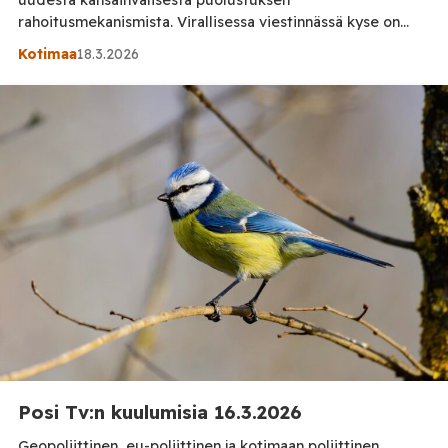
rahoitusmekanismista. Virallisessa viestinnässä kyse on
“yhteistyön syventämisestä” ja “investointien
Kotimaa
18.3.2026
nopeuttamisesta”, mutta tiedotteen rivien välistä
paljastuu huomattavasti suurempi linjanmuutos: Suomi
valmistautuu sitoutumaan uuteen monikansalliseen velka-
ja rahoitusjärjestelmään, jonka todelliset kustannukset ja
vaikutukset jäävät toistaiseksi hämärän peittoon.
Epämääräinen mekanismi – konkreettiset riskit
Valtioneuvoston mukaan suunnitteilla oleva mekanismi
tähtää puolustusinvestointien […]
Posi Tv:n kuulumisia 16.3.2026
Geopoliittinen, eu-poliittinen ja kotimaan poliittinen