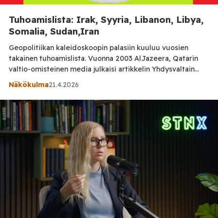
Tuhoamislista: Irak, Syyria, Libanon, Libya,
Somalia, Sudan,Iran
Geopolitiikan kaleidoskoopin palasiin kuuluu vuosien
takainen tuhoamislista. Vuonna 2003 AlJazeera, Qatarin
valtio-omisteinen media julkaisi artikkelin Yhdysvaltain
Euroopan joukkojen komentajan ja NATOn joukkojen
Näkökulma
21.4.2026
komentajan, neljän tähden kenraali Wesley Clarkin kirjasta
The Clark Critique. Clark kertoo kirjassaan monien
presidentti George W. Bushin hallinnon jäsenten
vaikuttaneen päättäneen hyökätä Irakiin WTC:n
kaksoistorneihin 11. syyskuuta 2001 tehdyn iskun jälkeen
vaikka […]