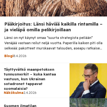
Pääkirjoitus: Länsi häviää kaikilla rintamilla –
ja vieläpä omilla pelikirjoillaan
Länsi on nyt käynyt omaa “suurta strategista peliään”
Venäjää vastaan reilut neljä vuotta. Paperilla kaiken piti olla
selkeää: pakotteet murskaavat talouden, aseapu ratkaisee
sodan ja yhtenäinen länsi näyttää maailmalle, kuka määrää
Blogi
8.4.2026
tahdin. Todellisuus on kuitenkin ollut hieman…
kiusallisempi. Pakotteilla piti kuristaa Venäjän talous
Täyttyvätkö maanpetoksen
hengiltä. Sen sijaan Eurooppa onnistui lähinnä kuristamaan
tunnusmerkit – kuka kantaa
omaansa. Energiakustannukset nousivat, teollisuus horjui
vastuun, kun Ukrainan
[…]
sotadronet tappavat
suomalaisia?
Näkökulma
2.4.2026
Suomen ilmatilan