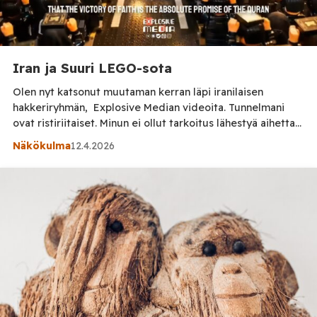
Iran ja Suuri LEGO-sota
Olen nyt katsonut muutaman kerran läpi iranilaisen
hakkeriryhmän, Explosive Median videoita. Tunnelmani
ovat ristiriitaiset. Minun ei ollut tarkoitus lähestyä aihetta
ensimmäisenä tunnepohjalta, mutta tajusin saman tien, että
Näkökulma
12.4.2026
se on ainoa rehellinen lähestymistapa; Explosive Median
videot ovat informaatiosodankäyntiä ja niiden on tarkoitus
vaikuttaa tunteisiin. Explosive Median videoissa käytetään
Lego-hahmoja. Videot ovat propagandaa ja
informaatiosodankäyntiä, mutta samalla […]