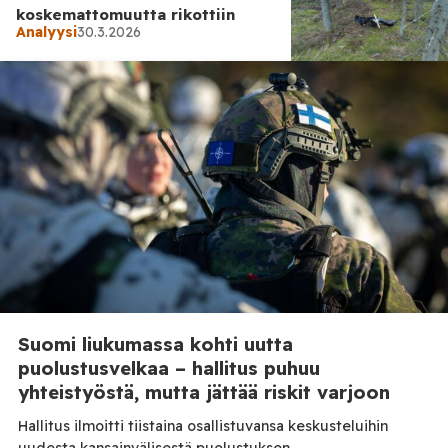
koskemattomuutta rikottiin
Analyysi
30.3.2026
Analyysi
29.3.2026
Pyhään Ukrainaan riittää rahaa
– Suomen vähäosaisille ei
Suomi liukumassa kohti uutta
puolustusvelkaa – hallitus puhuu
yhteistyöstä, mutta jättää riskit varjoon
Hallitus ilmoitti tiistaina osallistuvansa keskusteluihin
uudesta kansainvälisestä puolustuksen