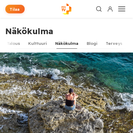
Tilaa
Näkökulma
Talous
Kulttuuri
Näkökulma
Blogi
Terveys
T