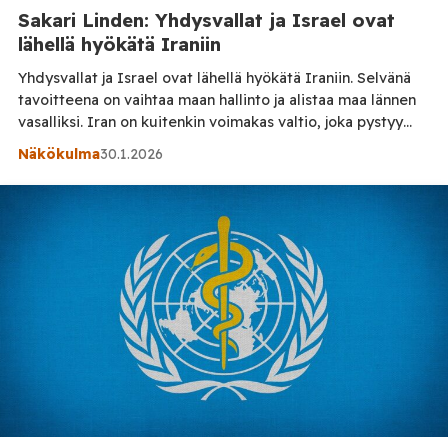
Sakari Linden: Yhdysvallat ja Israel ovat
lähellä hyökätä Iraniin
Yhdysvallat ja Israel ovat lähellä hyökätä Iraniin. Selvänä
tavoitteena on vaihtaa maan hallinto ja alistaa maa lännen
vasalliksi. Iran on kuitenkin voimakas valtio, joka pystyy
iskemään takaisin. Lisäksi se on täysjäsen BRICS:ssä ja
Näkökulma
30.1.2026
SCO:ssa, minkä vuoksi maa saa tukea. Yhdysvallat ja Israel
ovat pyrkineet perustelemaan hyökkäystään monin tavoin.
Perusteet ovat muuttuneet koko ajan. Välillä hyökkäyksen
[…]