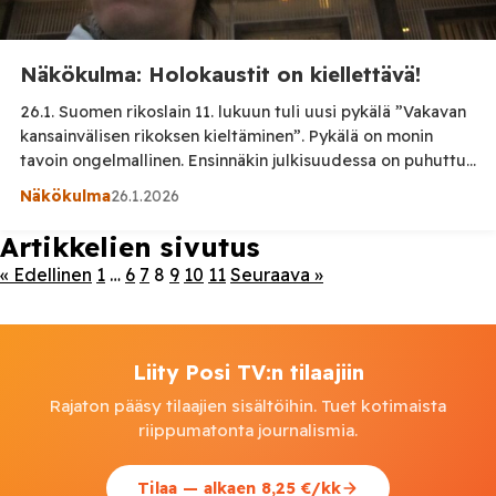
Näkökulma: Holokaustit on kiellettävä!
26.1. Suomen rikoslain 11. lukuun tuli uusi pykälä ”Vakavan
kansainvälisen rikoksen kieltäminen”. Pykälä on monin
tavoin ongelmallinen. Ensinnäkin julkisuudessa on puhuttu
”holokaustin kieltämisestä”. Verbillä ”kieltää” on kaksi
Näkökulma
26.1.2026
merkitystä. Parempi olisi ollut käyttää yksiselitteistä sanaa
”kiistää”. Joukkotuhonnat, rikokset ihmisyyttä vastaan,
Artikkelien sivutus
hyökkäysrikokset ja sotarikokset on syytäkin kieltää.
« Edellinen
1
…
6
7
8
9
10
11
Seuraava »
Esimerkiksi sellaiset kuin WHO:n johdolla toteutettu
COVID-19-joukkotuhonta tai Euroopan tuhoaminen […]
Liity Posi TV:n tilaajiin
Rajaton pääsy tilaajien sisältöihin. Tuet kotimaista
riippumatonta journalismia.
Tilaa — alkaen 8,25 €/kk