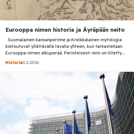
Eurooppa nimen historia ja Äyräpään neito
Suomalainen kansanperinne ja Kreikkalainen mytologia
kietoutuvat yllättävällä tavalla yhteen, kun tarkastellaan
Eurooppa-nimen alkuperää. Perinteisesti nimi on liitetty
Zeuksen rakastajattareen, Foiniakialaisen prinsessa
Historia
5.2.2026
Eurooppaan, jonka jumala sonnin hahmossa sieppasi ja vei
Kreetalle. Mutta entä jos tarinan juuret ovatkin pohjoisessa
– Äyräpäässä, historiallisessa asutuskeskuksessa, jonka
nimi kantaa vuosisatojen painoa? Vesihiisi ja valkoinen sonni
Äyräpään koskilla on vanha […]