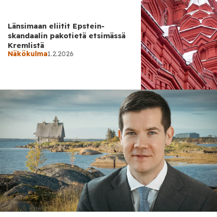
Länsimaan eliitit Epstein-
skandaalin pakotietä etsimässä
Kremlistä
Näkökulma
1.2.2026
Näkökulma
31.1.2026
Demokratian puolesta täytyy
jatkuvasti taistella