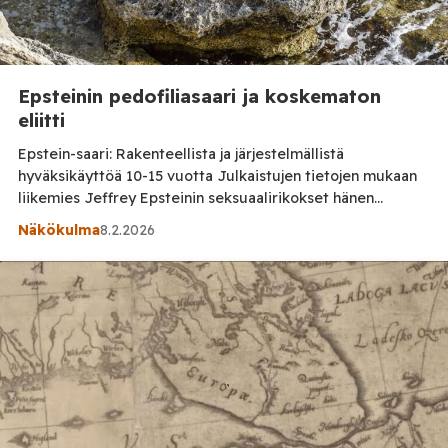
Epsteinin pedofiliasaari ja koskematon
eliitti
Epstein-saari: Rakenteellista ja järjestelmällistä
hyväksikäyttöä 10-15 vuotta Julkaistujen tietojen mukaan
liikemies Jeffrey Epsteinin seksuaalirikokset hänen
yksityissaarellaan jatkuivat arviolta 10–15 vuotta. Arviolta
Näkökulma
8.2.2026
satoja nuoria naisia ja alaikäisiä joutui Jeffrey Epsteinin
kautta hyväksikäytetyksi hänen eliittiverkostossaan.
Epstein toimi New Yorkista ja Floridasta ja sai nuoret sekä
alaikäiset houkuteltua tarjoamalla mallintöitä, luksuslahjoja
sekä eristämällä heidät aikuisista. Saarella on käynyt […]