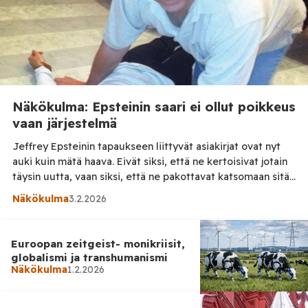
Näkökulma: Epsteinin saari ei ollut poikkeus
vaan järjestelmä
Jeffrey Epsteinin tapaukseen liittyvät asiakirjat ovat nyt
auki kuin mätä haava. Eivät siksi, että ne kertoisivat jotain
täysin uutta, vaan siksi, että ne pakottavat katsomaan sitä,
minkä moni on halunnut sivuuttaa vuosikausia: eliitin
Näkökulma
3.2.2026
suojassa toiminutta, systemaattista ja poikkeuksellisen
sairasta hyväksikäyttöä. Epsteinin saari ei ollut
lomaparatiisi. Asiakirjojen ja todistusaineiston perusteella
Euroopan zeitgeist- monikriisit,
se näyttäytyy paikkana, jossa valtaa, rahaa […]
globalismi ja transhumanismi
Näkökulma
1.2.2026