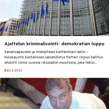
Ajattelun kriminalisointi- demokratian loppu
Sananvapauden ja mielipiteen kieltäminen lakiin –
holokaustin kieltämisen lakiehdotus Petteri Orpon hallitus
ehdotti viime vuonna rikoslakiin muutosta, joka tekisi
holokaustin ja muiden kansainvälisten rikosten
Eu
3.2.2026
kieltämisestä rikoksen: rangaistuksena sakko tai enintään
kaksi vuotta vankeutta. Lakiesitys kriminalisoisi
holokaustin kiistämisen, puolustelun tai vähättelyn. Laki
lisäisi rikoslakiin pykälän ja toisi Suomen lainsäädännön
niinsanotusti ”linjaan” EU:n rasismin ja muukalaisvihan
torjunnan puitteeseen. […]