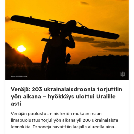
kertoi perjantaiaamuna 7. elokuuta julkaisemassaan
Telegram-päivityksessä, että Venäjän joukot
hyökkäsivät yön aikana yli 20 kertaa viidelle alueelle.
Nikopolin alueella iskuja kohdistui Nikopolin
kaupunkiin sekä […]
Venäjä: 203 ukrainalaisdroonia torjuttiin
yön aikana – hyökkäys ulottui Uralille
asti
Venäjän puolustusministeriön mukaan maan
ilmapuolustus torjui yön aikana yli 200 ukrainalaista
lennokkia. Drooneja havaittiin laajalla alueella aina
Uralille asti. Venäjän puolustusministeriön virallisen