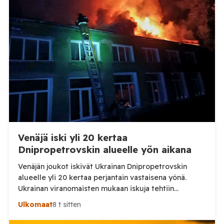
Venäjä iski yli 20 kertaa
Dnipropetrovskin alueelle yön aikana
Venäjän joukot iskivät Ukrainan Dnipropetrovskin
alueelle yli 20 kertaa perjantain vastaisena yönä.
Ukrainan viranomaisten mukaan iskuja tehtiin
drooneilla ja tykistöllä viidelle eri alueelle.
Ulkomaat
8 t sitten
Henkilövahingoilta vältyttiin. Dnipropetrovskin
alueellisen sotilashallinnon johtaja Oleksandr Hanzha