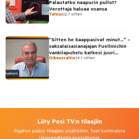
Palautatko naapurin pullot?
Verottaja haluaa osansa
Talous
12 t sitten
”Sitten he kaappasivat minut…” –
saksalaisasianajajan Fuellmichin
vankilapuhelu katkesi juuri
Oikeusvaltio
14 t sitten
kriittisellä hetkellä
Liity Posi TV:n tilaajiin
Rajaton pääsy tilaajien sisältöihin. Tuet kotimaista
riippumatonta journalismia.