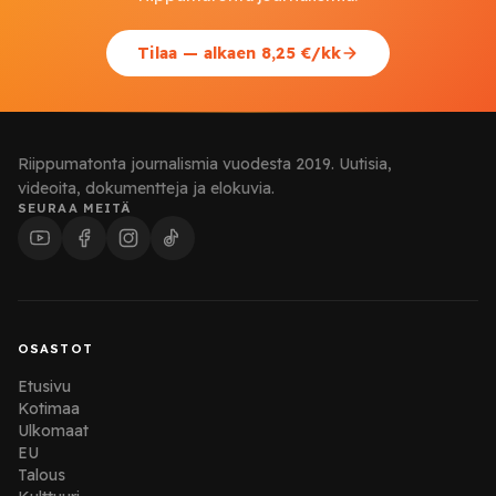
Tilaa — alkaen 8,25 €/kk
Riippumatonta journalismia vuodesta 2019. Uutisia,
videoita, dokumentteja ja elokuvia.
SEURAA MEITÄ
OSASTOT
Etusivu
Kotimaa
Ulkomaat
EU
Talous