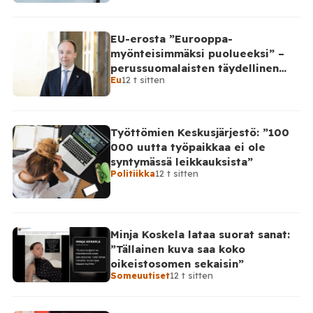
EU-erosta ”Eurooppa-
myönteisimmäksi puolueeksi” –
perussuomalaisten täydellinen
Eu
12 t sitten
takinkääntö
Työttömien Keskusjärjestö: ”100
000 uutta työpaikkaa ei ole
syntymässä leikkauksista”
Politiikka
12 t sitten
Minja Koskela lataa suorat sanat:
”Tällainen kuva saa koko
oikeistosomen sekaisin”
Someuutiset
12 t sitten