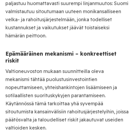
paljastuu huomattavasti suurempi linjanmuutos: Suomi
valmistautuu sitoutumaan uuteen monikansalliseen
velka- ja rahoitusjärjestelmään, jonka todelliset
kustannukset ja vaikutukset jäävät toistaiseksi
hämärän peittoon.
Epämääräinen mekanismi – konkreettiset
riskit
Valtioneuvoston mukaan suunnitteilla oleva
mekanismi tähtää puolustusinvestointien
nopeuttamiseen, yhteishankintojen lisäämiseen ja
sotilaallisten suorituskykyjen parantamiseen.
Käytännössä tämä tarkoittaa yhä syvempää
sitoutumista kansainvälisiin rahoitusjärjestelyihin, joissa
päätösvalta ja taloudelliset riskit jakautuvat useiden
valtioiden kesken.