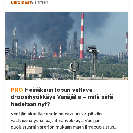
Ulkomaat
9 t sitten
ilmoituksen mukaan ilmapuolustus sieppasi ja tuhosi
yhteensä 203 ukrainalaista kiinteäsiipistä
miehittämätöntä ilma-alusta torstai-illan 6. elokuuta
ja perjantaiaamun 7. elokuuta välisenä aikana.
Ministeriön ilmoitus koskee aikaväliä kello 20–08
Moskovan aikaa. Ministeriön mukaan drooneja
torjuttiin […]
PRO
Heinäkuun lopun valtava
droonihyökkäys Venäjälle – mitä siitä
tiedetään nyt?
Venäjän alueille tehtiin heinäkuun 29. päivän
vastaisena yönä laaja ilmahyökkäys. Venäjän
puolustusministeriön mukaan maan ilmapuolustus