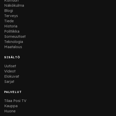
Kulttuuri
Näkökulma
Blogi
Terveys
Tiede
Historia
Politiikka
Someuutiset
Teknologia
Maatalous
SISÄLTÖ
Uutiset
Videot
Elokuvat
Sarjat
PALVELUT
Tilaa Posi TV
Kauppa
Huone