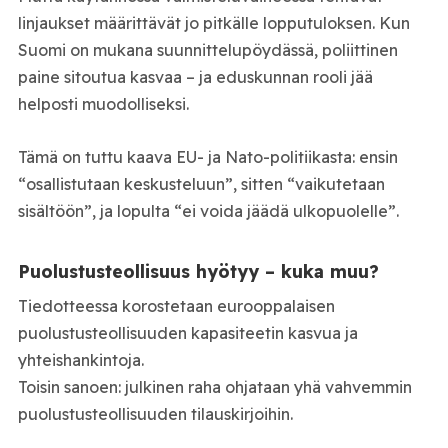
linjaukset määrittävät jo pitkälle lopputuloksen. Kun
Suomi on mukana suunnittelupöydässä, poliittinen
paine sitoutua kasvaa – ja eduskunnan rooli jää
helposti muodolliseksi.
Tämä on tuttu kaava EU- ja Nato-politiikasta: ensin
“osallistutaan keskusteluun”, sitten “vaikutetaan
sisältöön”, ja lopulta “ei voida jäädä ulkopuolelle”.
Puolustusteollisuus hyötyy – kuka muu?
Tiedotteessa korostetaan eurooppalaisen
puolustusteollisuuden kapasiteetin kasvua ja
yhteishankintoja.
Toisin sanoen: julkinen raha ohjataan yhä vahvemmin
puolustusteollisuuden tilauskirjoihin.