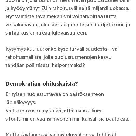
Suomi on jo sitoutunut merkittäviin puolustusmenoihin
ja hyödyntänyt EU:n rahoitusvälineitä miljardiluokassa.
Nyt valmisteltava mekanismi voi tarkoittaa uutta
velkakanavaa, joka kiertää perinteisen budjettikurin ja
siirtää kustannuksia tulevaisuuteen.
Kysymys kuuluu: onko kyse turvallisuudesta – vai
rahoitusmallista, jolla puolustusmenojen kasvu
tehdään poliittisesti helpommaksi?
Demokratian ohituskaista?
Erityisen huolestuttavaa on päätöksenteon
läpinäkyvyys.
Valtioneuvosto myöntää, että mahdollinen
sitoutuminen vaatisi myöhemmin kansallisia päätöksiä.
Mutta käytännössä valmisteluvaiheessa tehtävät