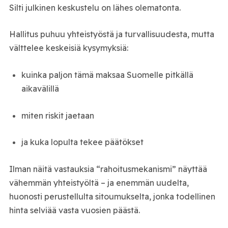
Silti julkinen keskustelu on lähes olematonta.
Hallitus puhuu yhteistyöstä ja turvallisuudesta, mutta
välttelee keskeisiä kysymyksiä:
kuinka paljon tämä maksaa Suomelle pitkällä
aikavälillä
miten riskit jaetaan
ja kuka lopulta tekee päätökset
Ilman näitä vastauksia “rahoitusmekanismi” näyttää
vähemmän yhteistyöltä – ja enemmän uudelta,
huonosti perustellulta sitoumukselta, jonka todellinen
hinta selviää vasta vuosien päästä.