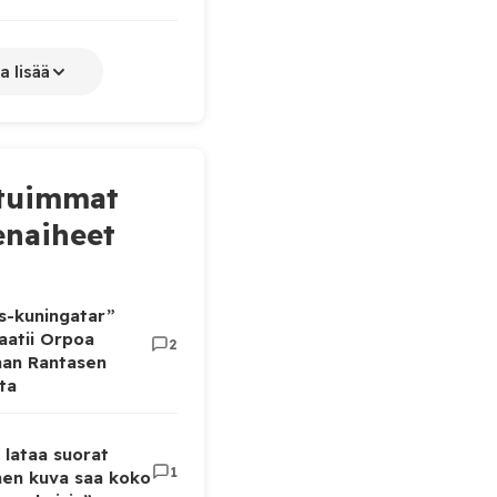
a lisää
tuimmat
naiheet
as-kuningatar”
aatii Orpoa
2
aan Rantasen
ta
 lataa suorat
1
inen kuva saa koko