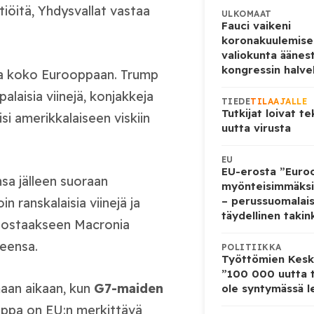
tiöitä, Yhdysvallat vastaa
ULKOMAAT
Fauci vaikeni
koronakuulemise
valiokunta äänest
kongressin halv
ta koko Eurooppaan. Trump
laisia viinejä, konjakkeja
TIEDE
TILAAJALLE
Tutkijat loivat te
isi amerikkalaiseen viskiin
uutta virusta
EU
EU-erosta ”Euro
a jälleen suoraan
myönteisimmäksi
– perussuomalai
in ranskalaisia viinejä ja
täydellinen takin
ainostaakseen Macronia
eensa.
POLITIIKKA
Työttömien Kesku
”100 000 uutta t
aan aikaan, kun
G7-maiden
ole syntymässä l
uppa on EU:n merkittävä