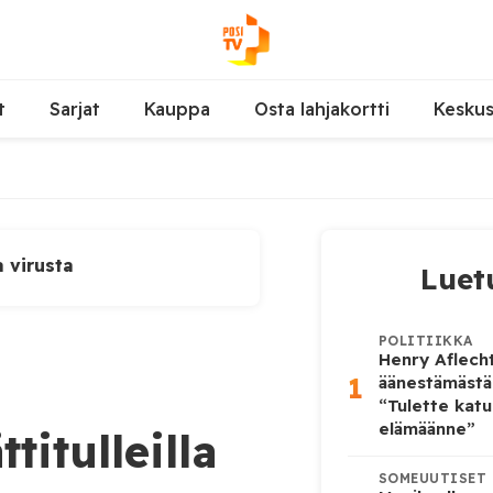
t
Sarjat
Kauppa
Osta lahjakortti
Kesku
a virusta
Luet
POLITIIKKA
Henry Aflecht
1
äänestämästä
“Tulette katu
elämäänne”
titulleilla
SOMEUUTISET