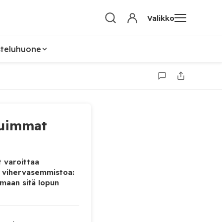
Valikko
steluhuone
uimmat
 varoittaa
 vihervasemmistoa:
maan sitä lopun