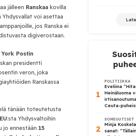
aa jälleen
Ranskaa
kovilla
tä Yhdysvallat voi asettaa
Lata
a samppanjoille, jos Ranska ei
distuvasta digiverostaan.
Suosi
York Postin
puhee
skan presidentti
sentin veron, joka
giayhtiöiden Ranskassa
POLITIIKKA
Eveliina ”Hit
1
Heinäluoma v
irtisanoutum
Ceuta-puheis
ielä tänään toteutetusta
EU
:sta Yhdysvaltoihin
SOMEUUTISET
Minja Koskela
2
tuu jo ennestään
15
sanat: ”Tälla