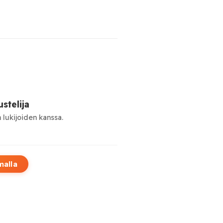
stelija
 lukijoiden kanssa.
malla