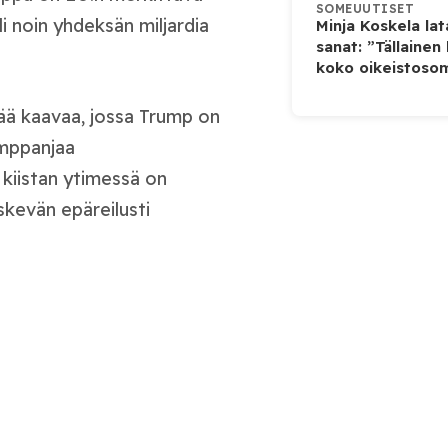
SOMEUUTISET
li noin yhdeksän miljardia
Minja Koskela la
sanat: ”Tällainen
koko oikeistosom
ää kaavaa, jossa Trump on
amppanjaa
 kiistan ytimessä on
skevän epäreilusti