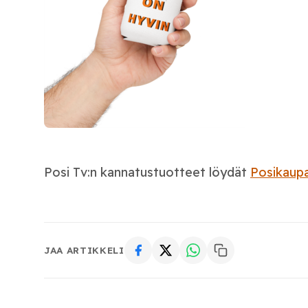
Posi Tv:n kannatustuotteet löydät
Posikaupa
JAA ARTIKKELI