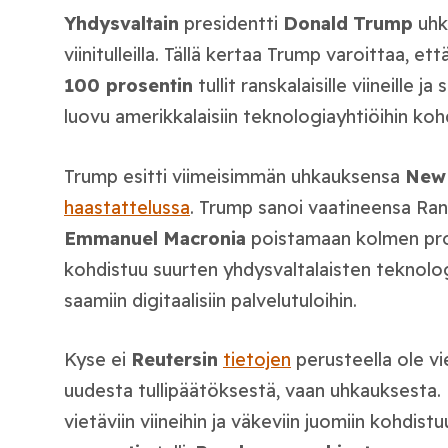
Yhdysvaltain
presidentti
Donald
Trump
uhk
viinitulleilla. Tällä kertaa Trump varoittaa, et
100 prosentin
tullit ranskalaisille viineille j
luovu amerikkalaisiin teknologiayhtiöihin koh
Trump esitti viimeisimmän uhkauksensa
New 
haastattelussa
. Trump sanoi vaatineensa Ran
Emmanuel
Macronia
poistamaan kolmen pro
kohdistuu suurten yhdysvaltalaisten teknolo
saamiin digitaalisiin palvelutuloihin.
Kyse ei
Reutersin
tietojen
perusteella ole v
uudesta tullipäätöksestä, vaan uhkauksesta.
vietäviin viineihin ja väkeviin juomiin kohdis