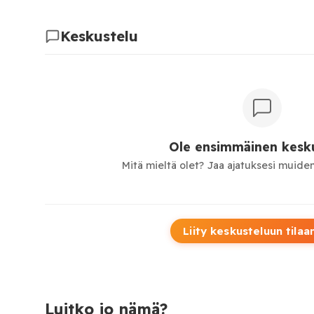
Keskustelu
Ole ensimmäinen kesku
Mitä mieltä olet? Jaa ajatuksesi muiden
Liity keskusteluun tilaa
Luitko jo nämä?