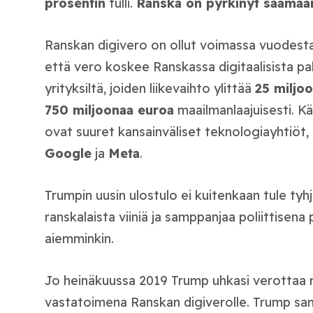
prosentin
tulli.
Ranska on pyrkinyt saamaan 
Ranskan digivero on ollut voimassa vuodesta
että vero koskee Ranskassa digitaalisista pal
yrityksiltä, joiden liikevaihto ylittää
25 miljo
750 miljoonaa euroa
maailmanlaajuisesti. 
ovat suuret kansainväliset teknologiayhtiöt
Google
ja
Meta
.
Trumpin uusin ulostulo ei kuitenkaan tule tyh
ranskalaista viiniä ja samppanjaa poliittisen
aiemminkin.
Jo heinäkuussa 2019 Trump uhkasi verottaa ra
vastatoimena Ranskan digiverolle. Trump san