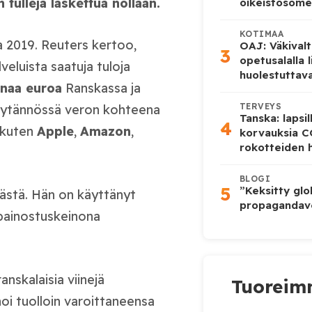
tulleja laskettua nollaan.
oikeistosome
KOTIMAA
 2019. Reuters kertoo,
OAJ: Väkivalt
3
opetusalalla 
veluista saatuja tuloja
huolestuttava
onaa euroa
Ranskassa ja
TERVEYS
Käytännössä veron kohteena
Tanska: lapsi
4
, kuten
Apple
,
Amazon
,
korvauksia 
rokotteiden h
BLOGI
5
”Keksitty glo
jästä. Hän on käyttänyt
propagandave
a painostuskeinona
nskalaisia viinejä
Tuoreimm
oi tuolloin varoittaneensa