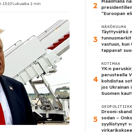
Maailmalla n
2
o 13:10
·
Lukuaika 2 min
presidentille
“Euroopan eli
NÄKÖKULMA
Täyttyvätkö
3
tunnusmerkit
vastuun, kun
tappavat suo
KOTIMAA
YK:n peruskir
perusteella V
4
kohdistaa so
jos Ukrainan 
Suomen kaut
GEOPOLITIIK
Drooni-skanda
5
sodan – Onk
syyllistynyt 
virkarikokse