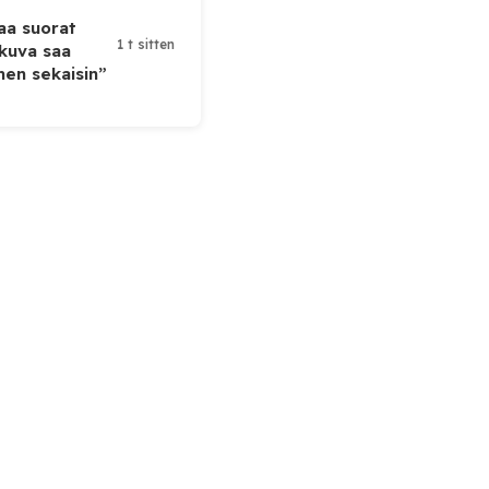
taa suorat
1 t sitten
 kuva saa
en sekaisin”