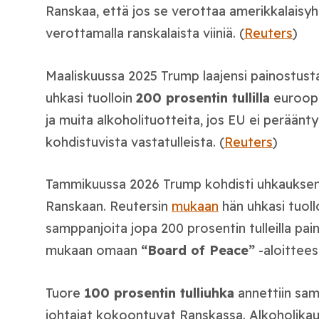
Ranskaa, että jos se verottaa amerikkalaisyh
verottamalla ranskalaista viiniä. (
Reuters
)
Maaliskuussa 2025 Trump laajensi painostus
uhkasi tuolloin
200 prosentin tullilla
eurooppa
ja muita alkoholituotteita, jos EU ei peräänty
kohdistuvista vastatulleista. (
Reuters
)
Tammikuussa 2026 Trump kohdisti uhkauksens
Ranskaan. Reutersin
mukaan
hän uhkasi tuollo
samppanjoita jopa 200 prosentin tulleilla p
mukaan omaan
“Board of Peace”
-aloittees
Tuore
100 prosentin tulliuhka
annettiin sam
johtajat kokoontuvat Ranskassa. Alkoholika