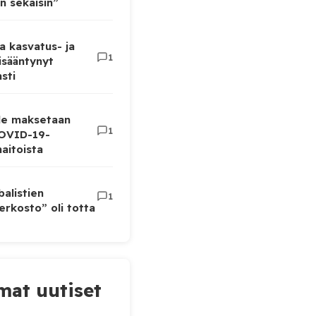
n sekaisin”
a kasvatus- ja
1
lisääntynyt
sti
lle maksetaan
1
COVID-19-
aitoista
balistien
1
rkosto” oli totta
at uutiset