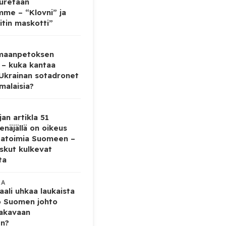
auretaan
mme – “Klovni” ja
itin maskotti”
 maanpetoksen
 – kuka kantaa
 Ukrainan sotadronet
malaisia?
jan artikla 51
enäjällä on oikeus
tatoimia Suomeen –
iskut kulkevat
ta
KA
ali uhkaa laukaista
o Suomen johto
vakavaan
en?