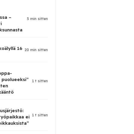
ssa –
5 min sitten
i
eksunnasta
koälyllä 16
20 min sitten
oppa-
 puolueeksi”
1 t sitten
sten
kääntö
sjärjestö:
1 t sitten
yöpaikkaa ei
eikkauksista”