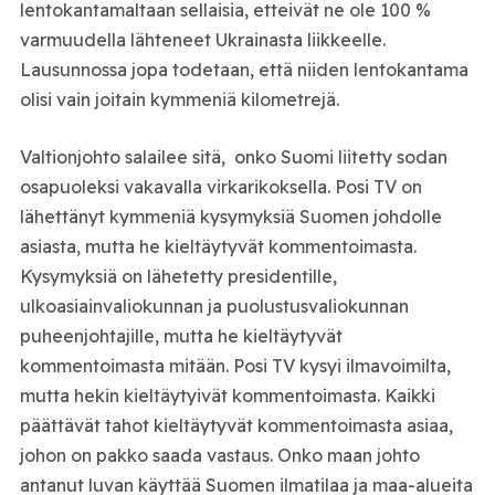
lentokantamaltaan sellaisia, etteivät ne ole 100 %
varmuudella lähteneet Ukrainasta liikkeelle.
Lausunnossa jopa todetaan, että niiden lentokantama
olisi vain joitain kymmeniä kilometrejä.
Valtionjohto salailee sitä, onko Suomi liitetty sodan
osapuoleksi vakavalla virkarikoksella. Posi TV on
lähettänyt kymmeniä kysymyksiä Suomen johdolle
asiasta, mutta he kieltäytyvät kommentoimasta.
Kysymyksiä on lähetetty presidentille,
ulkoasiainvaliokunnan ja puolustusvaliokunnan
puheenjohtajille, mutta he kieltäytyvät
kommentoimasta mitään. Posi TV kysyi ilmavoimilta,
mutta hekin kieltäytyivät kommentoimasta. Kaikki
päättävät tahot kieltäytyvät kommentoimasta asiaa,
johon on pakko saada vastaus. Onko maan johto
antanut luvan käyttää Suomen ilmatilaa ja maa-alueita