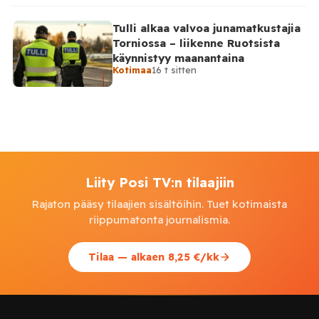
Tulli alkaa valvoa junamatkustajia
Torniossa – liikenne Ruotsista
käynnistyy maanantaina
Kotimaa
16 t sitten
Liity Posi TV:n tilaajiin
Rajaton pääsy tilaajien sisältöihin. Tuet kotimaista
riippumatonta journalismia.
Tilaa — alkaen 8,25 €/kk