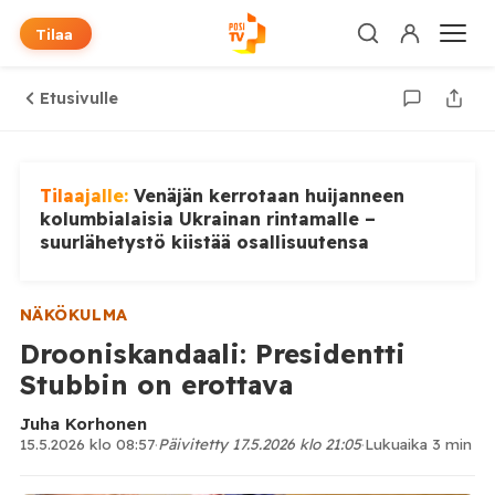
Tilaa
Etusivulle
Tilaajalle:
Venäjän kerrotaan huijanneen
kolumbialaisia Ukrainan rintamalle –
suurlähetystö kiistää osallisuutensa
NÄKÖKULMA
Drooniskandaali: Presidentti
Stubbin on erottava
Juha Korhonen
15.5.2026 klo 08:57
·
Päivitetty 17.5.2026 klo 21:05
·
Lukuaika 3 min