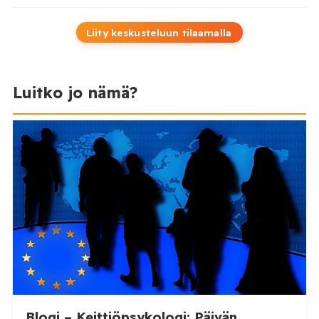
Liity keskusteluun tilaamalla
Luitko jo nämä?
Blogi – Keittiöpsykologi: Päivän