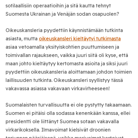
sotilaallisiin operaatioihin ja sitä kautta tehnyt
Suomesta Ukrainan ja Venäjän sodan osapuolen?
Oikeuskansleria pyydettiin käynnistämään tutkinta
asiasta, mutta
oikeuskansleri kieltäytyi tutkimasta
asiaa vetoamalla yksityiskohtien puuttumiseen ja
toimivallan rajaukseen, vaikka juuri siitä oli kyse, että
maan johto kieltäytyy kertomasta asioita ja siksi juuri
pyydettiin oikeuskansleria aloittamaan johdon toimien
laillisuuden tutkinta. Oikeuskansleri syyllistyy tässä
vakavassa asiassa vakavaan virkavirheeseen!
Suomalaisten turvallisuutta ei ole pystytty takaamaan.
Suomen ei pitäisi olla sodassa kenenkään kanssa, ellei
presidentti ole liittänyt Suomea sotaan vakavalla
virkarikoksella. Ilmavoimat kielsivät droonien
torjunnan pääsiäisenä, vaikka merivoimat kertoivat,