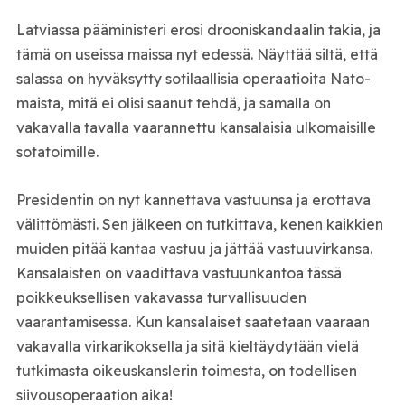
Latviassa pääministeri erosi drooniskandaalin takia, ja
tämä on useissa maissa nyt edessä. Näyttää siltä, että
salassa on hyväksytty sotilaallisia operaatioita Nato-
maista, mitä ei olisi saanut tehdä, ja samalla on
vakavalla tavalla vaarannettu kansalaisia ulkomaisille
sotatoimille.
Presidentin on nyt kannettava vastuunsa ja erottava
välittömästi. Sen jälkeen on tutkittava, kenen kaikkien
muiden pitää kantaa vastuu ja jättää vastuuvirkansa.
Kansalaisten on vaadittava vastuunkantoa tässä
poikkeuksellisen vakavassa turvallisuuden
vaarantamisessa. Kun kansalaiset saatetaan vaaraan
vakavalla virkarikoksella ja sitä kieltäydytään vielä
tutkimasta oikeuskanslerin toimesta, on todellisen
siivousoperaation aika!