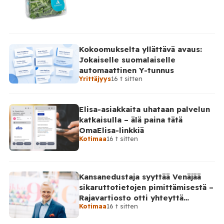
Kokoomukselta yllättävä avaus:
Jokaiselle suomalaiselle
automaattinen Y-tunnus
Yrittäjyys
16 t sitten
Elisa-asiakkaita uhataan palvelun
katkaisulla – älä paina tätä
OmaElisa-linkkiä
Kotimaa
16 t sitten
Kansanedustaja syyttää Venäjää
sikaruttotietojen pimittämisestä –
Rajavartiosto otti yhteyttä
Kotimaa
16 t sitten
Venäjälle