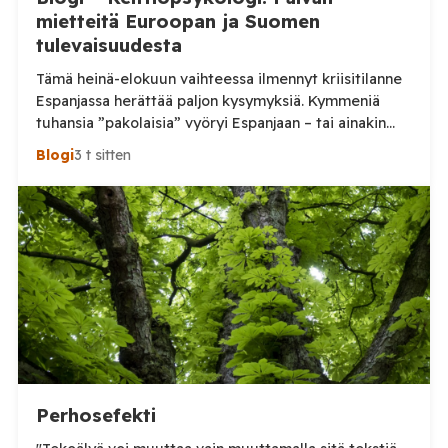
mietteitä Euroopan ja Suomen
tulevaisuudesta
Tämä heinä-elokuun vaihteessa ilmennyt kriisitilanne
Espanjassa herättää paljon kysymyksiä. Kymmeniä
tuhansia ”pakolaisia” vyöryi Espanjaan – tai ainakin
tuhansia, kun en aivan tarkkaa tilannetta tiedä.
Blogi
3 t sitten
Viimeisin tieto, jonka näin oli perjantai-illalta
somepäivityksessä n. 60 000, eli aivan järjetön määrä.
Tämä voi olla yläkanttiin, mutta kuitenkin todella
suuri määrä. (Tosin tilanne on jo ilmeisimmin ohi,
mutta koskaan […]
Perhosefekti