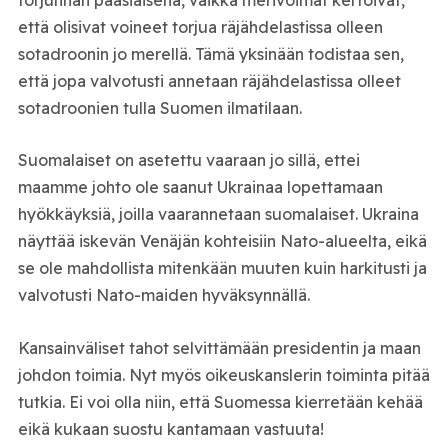
että olisivat voineet torjua räjähdelastissa olleen
sotadroonin jo merellä. Tämä yksinään todistaa sen,
että jopa valvotusti annetaan räjähdelastissa olleet
sotadroonien tulla Suomen ilmatilaan.
Suomalaiset on asetettu vaaraan jo sillä, ettei
maamme johto ole saanut Ukrainaa lopettamaan
hyökkäyksiä, joilla vaarannetaan suomalaiset. Ukraina
näyttää iskevän Venäjän kohteisiin Nato-alueelta, eikä
se ole mahdollista mitenkään muuten kuin harkitusti ja
valvotusti Nato-maiden hyväksynnällä.
Kansainväliset tahot selvittämään presidentin ja maan
johdon toimia. Nyt myös oikeuskanslerin toiminta pitää
tutkia. Ei voi olla niin, että Suomessa kierretään kehää
eikä kukaan suostu kantamaan vastuuta!