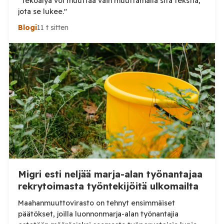
"Tekoälyä voi muuttaa vain muuttamalla sitä tekstiä,
jota se lukee."
Blogi
11 t sitten
Migri esti neljää marja-alan työnantajaa
rekrytoimasta työntekijöitä ulkomailta
Maahanmuuttovirasto on tehnyt ensimmäiset
päätökset, joilla luonnonmarja-alan työnantajia