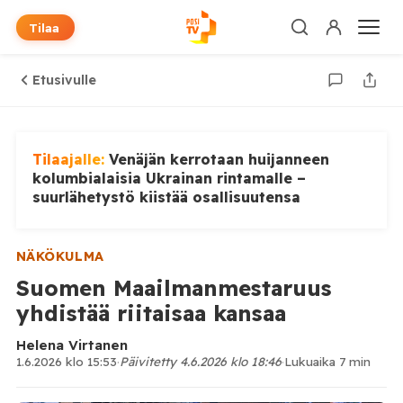
Tilaa
Etusivulle
Tilaajalle:
Venäjän kerrotaan huijanneen
kolumbialaisia Ukrainan rintamalle –
suurlähetystö kiistää osallisuutensa
NÄKÖKULMA
Suomen Maailmanmestaruus
yhdistää riitaisaa kansaa
Helena Virtanen
1.6.2026 klo 15:53
·
Päivitetty 4.6.2026 klo 18:46
·
Lukuaika 7 min