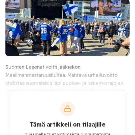
Suomen Leijonat voitti jääkiekon
Maailmanmestaruuskultaa. Mahtava urheiluvoitto
yhdistää suomalaisia läpi puolue- ja näkemysrajojen.
Tämä on tervehdyttävää kansakunnalle, joka on ollut
pitkään riitaisa eri aiheiden ympärillä.
Rokotesota ja yhteiskunnan jakaminen
Tämä artikkeli on tilaajille
Tilaamalla tuet kotimaista riippumatonta