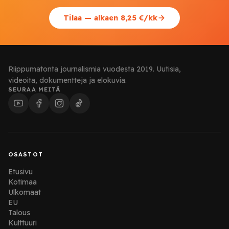
Tilaa — alkaen 8,25 €/kk
Riippumatonta journalismia vuodesta 2019. Uutisia,
videoita, dokumentteja ja elokuvia.
SEURAA MEITÄ
OSASTOT
Etusivu
Kotimaa
Ulkomaat
EU
Talous
Kulttuuri