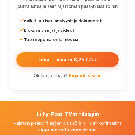
journalismia ja saat rajattoman pääsyn sisältöihin.
Kaikki uutiset, analyysit ja dokumentit
Elokuvat, sarjat ja videot
Tue riippumatonta mediaa
Tilaa — alkaen 8,25 €/kk
Oletko jo tilaaja?
Kirjaudu sisään
Liity Posi TV:n tilaajiin
Rajaton pääsy tilaajien sisältöihin. Tuet kotimaista
riippumatonta journalismia.