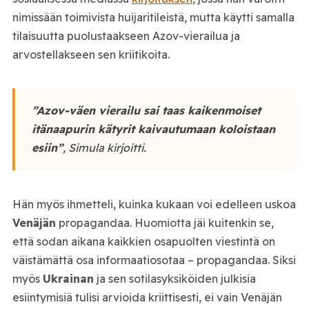
nimissään toimivista huijaritileistä, mutta käytti samalla
tilaisuutta puolustaakseen Azov-vierailua ja
arvostellakseen sen kriitikoita.
”Azov-väen vierailu sai taas kaikenmoiset
itänaapurin kätyrit kaivautumaan koloistaan
esiin”
, Simula kirjoitti.
Hän myös ihmetteli, kuinka kukaan voi edelleen uskoa
Venäjän
propagandaa. Huomiotta jäi kuitenkin se,
että sodan aikana kaikkien osapuolten viestintä on
väistämättä osa informaatiosotaa – propagandaa. Siksi
myös
Ukrainan
ja sen sotilasyksiköiden julkisia
esiintymisiä tulisi arvioida kriittisesti, ei vain Venäjän