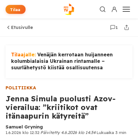
Tilaa
Etusivulle
1
Tilaajalle:
Venäjän kerrotaan huijanneen
kolumbialaisia Ukrainan rintamalle –
suurlähetystö kiistää osallisuutensa
POLITIIKKA
Jenna Simula puolusti Azov-
vierailua: ”kriitikot ovat
itänaapurin kätyreitä”
Samuel Gryning
1.6.2026 klo 12:32
·
Päivitetty 4.6.2026 klo 14:34
·
Lukuaika 3 min