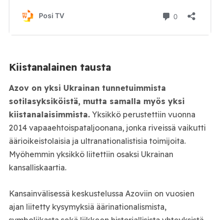
Kiistanalainen tausta
Azov on yksi Ukrainan tunnetuimmista
sotilasyksiköistä, mutta samalla myös yksi
kiistanalaisimmista.
Yksikkö perustettiin vuonna
2014 vapaaehtoispataljoonana, jonka riveissä vaikutti
äärioikeistolaisia ja ultranationalistisia toimijoita.
Myöhemmin yksikkö liitettiin osaksi Ukrainan
kansalliskaartia.
Kansainvälisessä keskustelussa Azoviin on vuosien
ajan liitetty kysymyksiä äärinationalismista,
symboliikasta sekä liikkeen historiallisista yhteyksistä