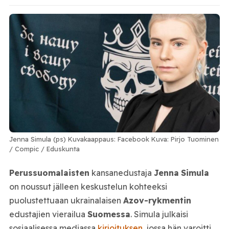
Jenna Simula (ps) Kuvakaappaus: Facebook Kuva: Pirjo Tuominen
/ Compic / Eduskunta
Perussuomalaisten
kansanedustaja
Jenna
Simula
on noussut jälleen keskustelun kohteeksi
puolustettuaan ukrainalaisen
Azov-rykmentin
edustajien vierailua
Suomessa
. Simula julkaisi
sosiaalisessa mediassa
kirjoituksen
, jossa hän varoitti