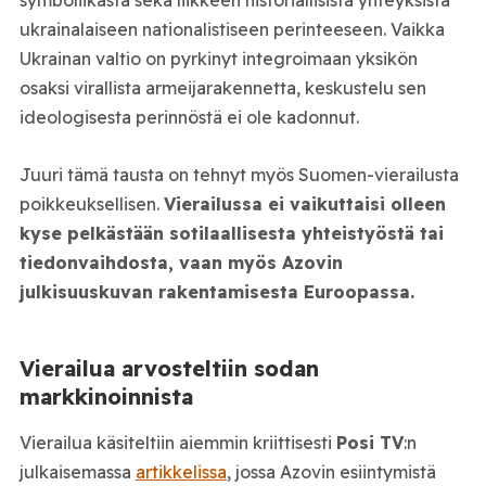
ukrainalaiseen nationalistiseen perinteeseen. Vaikka
Ukrainan valtio on pyrkinyt integroimaan yksikön
osaksi virallista armeijarakennetta, keskustelu sen
ideologisesta perinnöstä ei ole kadonnut.
Juuri tämä tausta on tehnyt myös Suomen-vierailusta
poikkeuksellisen.
Vierailussa ei vaikuttaisi olleen
kyse pelkästään sotilaallisesta yhteistyöstä tai
tiedonvaihdosta, vaan myös Azovin
julkisuuskuvan rakentamisesta Euroopassa.
Vierailua arvosteltiin sodan
markkinoinnista
Vierailua käsiteltiin aiemmin kriittisesti
Posi TV
:n
julkaisemassa
artikkelissa
, jossa Azovin esiintymistä