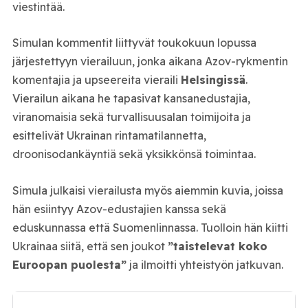
viestintää.
Simulan kommentit liittyvät toukokuun lopussa
järjestettyyn vierailuun, jonka aikana Azov-rykmentin
komentajia ja upseereita vieraili
Helsingissä
.
Vierailun aikana he tapasivat kansanedustajia,
viranomaisia sekä turvallisuusalan toimijoita ja
esittelivät Ukrainan rintamatilannetta,
droonisodankäyntiä sekä yksikkönsä toimintaa.
Simula julkaisi vierailusta myös aiemmin kuvia, joissa
hän esiintyy Azov-edustajien kanssa sekä
eduskunnassa että Suomenlinnassa. Tuolloin hän kiitti
Ukrainaa siitä, että sen joukot
”taistelevat koko
Euroopan puolesta”
ja ilmoitti yhteistyön jatkuvan.