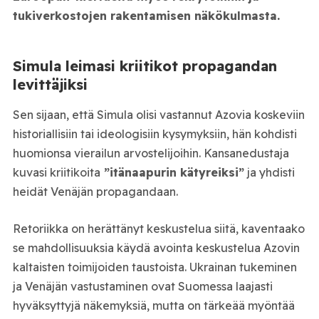
tukiverkostojen rakentamisen näkökulmasta.
Simula leimasi kriitikot propagandan
levittäjiksi
Sen sijaan, että Simula olisi vastannut Azovia koskeviin
historiallisiin tai ideologisiin kysymyksiin, hän kohdisti
huomionsa vierailun arvostelijoihin. Kansanedustaja
kuvasi kriitikoita
”itänaapurin kätyreiksi”
ja yhdisti
heidät Venäjän propagandaan.
Retoriikka on herättänyt keskustelua siitä, kaventaako
se mahdollisuuksia käydä avointa keskustelua Azovin
kaltaisten toimijoiden taustoista. Ukrainan tukeminen
ja Venäjän vastustaminen ovat Suomessa laajasti
hyväksyttyjä näkemyksiä, mutta on tärkeää myöntää