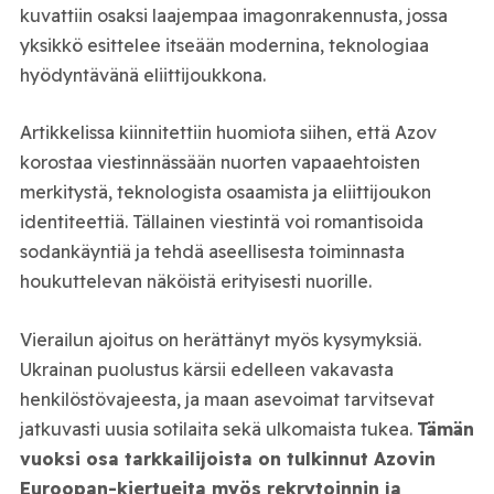
kuvattiin osaksi laajempaa imagonrakennusta, jossa
yksikkö esittelee itseään modernina, teknologiaa
hyödyntävänä eliittijoukkona.
Artikkelissa kiinnitettiin huomiota siihen, että Azov
korostaa viestinnässään nuorten vapaaehtoisten
merkitystä, teknologista osaamista ja eliittijoukon
identiteettiä. Tällainen viestintä voi romantisoida
sodankäyntiä ja tehdä aseellisesta toiminnasta
houkuttelevan näköistä erityisesti nuorille.
Vierailun ajoitus on herättänyt myös kysymyksiä.
Ukrainan puolustus kärsii edelleen vakavasta
henkilöstövajeesta, ja maan asevoimat tarvitsevat
jatkuvasti uusia sotilaita sekä ulkomaista tukea.
Tämän
vuoksi osa tarkkailijoista on tulkinnut Azovin
Euroopan-kiertueita myös rekrytoinnin ja