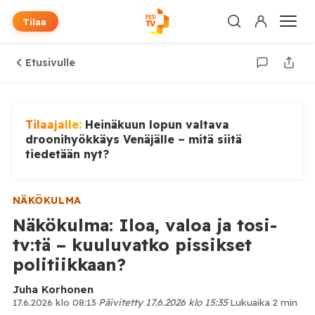
Tilaa
Etusivulle
Tilaajalle:
Heinäkuun lopun valtava
droonihyökkäys Venäjälle – mitä siitä
tiedetään nyt?
NÄKÖKULMA
Näkökulma: Iloa, valoa ja tosi-
tv:tä – kuuluvatko pissikset
politiikkaan?
Juha Korhonen
17.6.2026 klo 08:13
·
Päivitetty 17.6.2026 klo 15:35
·
Lukuaika 2 min