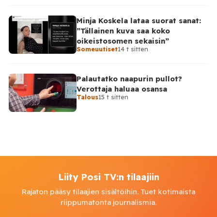
Minja Koskela lataa suorat sanat:
”Tällainen kuva saa koko
oikeistosomen sekaisin”
Someuutiset
14 t sitten
Palautatko naapurin pullot?
Verottaja haluaa osansa
Talous
15 t sitten
Liity Posi TV:n tilaajiin
Rajaton pääsy tilaajien sisältöihin. Tuet kotimaista
riippumatonta journalismia.