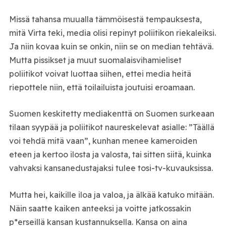
Missä tahansa muualla tämmöisestä tempauksesta,
mitä Virta teki, media olisi repinyt poliitikon riekaleiksi.
Ja niin kovaa kuin se onkin, niin se on median tehtävä.
Mutta pissikset ja muut suomalaisvihamieliset
poliitikot voivat luottaa siihen, ettei media heitä
riepottele niin, että toilailuista joutuisi eroamaan.
Suomen keskitetty mediakenttä on Suomen surkeaan
tilaan syypää ja poliitikot naureskelevat asialle: ”Täällä
voi tehdä mitä vaan”, kunhan menee kameroiden
eteen ja kertoo ilosta ja valosta, tai sitten siitä, kuinka
vahvaksi kansanedustajaksi tulee tosi-tv-kuvauksissa.
Mutta hei, kaikille iloa ja valoa, ja älkää katuko mitään.
Näin saatte kaiken anteeksi ja voitte jatkossakin
p*erseillä kansan kustannuksella. Kansa on aina