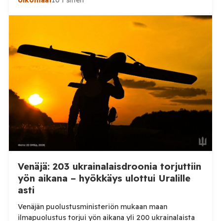
Ulkomaat
10 t sitten
Henkilövahingoilta vältyttiin. Dnipropetrovskin
alueellisen sotilashallinnon johtaja Oleksandr Hanzha
kertoi perjantaiaamuna 7. elokuuta julkaisemassaan
Telegram-päivityksessä, että Venäjän joukot
hyökkäsivät yön aikana yli 20 kertaa viidelle alueelle.
Nikopolin alueella iskuja kohdistui Nikopolin
kaupunkiin sekä […]
Venäjä: 203 ukrainalaisdroonia torjuttiin
yön aikana – hyökkäys ulottui Uralille
asti
Venäjän puolustusministeriön mukaan maan
ilmapuolustus torjui yön aikana yli 200 ukrainalaista