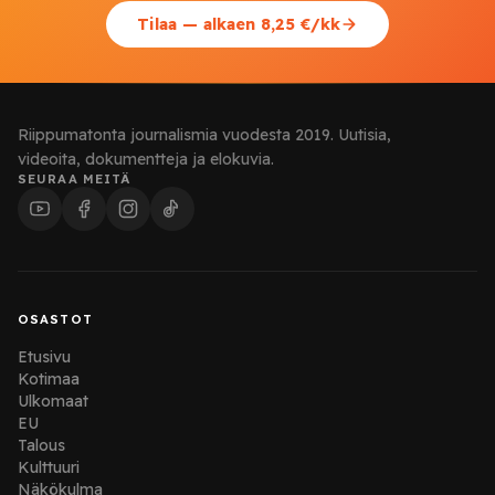
Tilaa — alkaen 8,25 €/kk
Riippumatonta journalismia vuodesta 2019. Uutisia,
videoita, dokumentteja ja elokuvia.
SEURAA MEITÄ
OSASTOT
Etusivu
Kotimaa
Ulkomaat
EU
Talous
Kulttuuri
Näkökulma