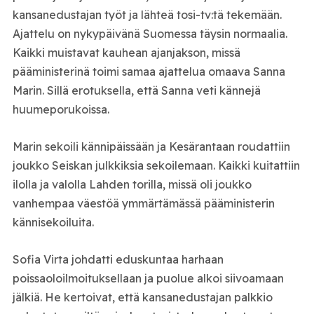
kansanedustajan työt ja lähteä tosi-tv:tä tekemään.
Ajattelu on nykypäivänä Suomessa täysin normaalia.
Kaikki muistavat kauhean ajanjakson, missä
pääministerinä toimi samaa ajattelua omaava Sanna
Marin. Sillä erotuksella, että Sanna veti kännejä
huumeporukoissa.
Marin sekoili kännipäissään ja Kesärantaan roudattiin
joukko Seiskan julkkiksia sekoilemaan. Kaikki kuitattiin
ilolla ja valolla Lahden torilla, missä oli joukko
vanhempaa väestöä ymmärtämässä pääministerin
kännisekoiluita.
Sofia Virta johdatti eduskuntaa harhaan
poissaoloilmoituksellaan ja puolue alkoi siivoamaan
jälkiä. He kertoivat, että kansanedustajan palkkio