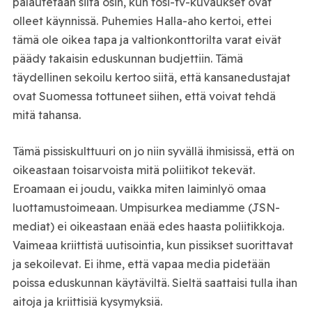
palautetaan siltä osin, kun tosi-tv-kuvaukset ovat
olleet käynnissä. Puhemies Halla-aho kertoi, ettei
tämä ole oikea tapa ja valtionkonttorilta varat eivät
päädy takaisin eduskunnan budjettiin. Tämä
täydellinen sekoilu kertoo siitä, että kansanedustajat
ovat Suomessa tottuneet siihen, että voivat tehdä
mitä tahansa.
Tämä pissiskulttuuri on jo niin syvällä ihmisissä, että on
oikeastaan toisarvoista mitä poliitikot tekevät.
Eroamaan ei joudu, vaikka miten laiminlyö omaa
luottamustoimeaan. Umpisurkea mediamme (JSN-
mediat) ei oikeastaan enää edes haasta poliitikkoja.
Vaimeaa kriittistä uutisointia, kun pissikset suorittavat
ja sekoilevat. Ei ihme, että vapaa media pidetään
poissa eduskunnan käytäviltä. Sieltä saattaisi tulla ihan
aitoja ja kriittisiä kysymyksiä.