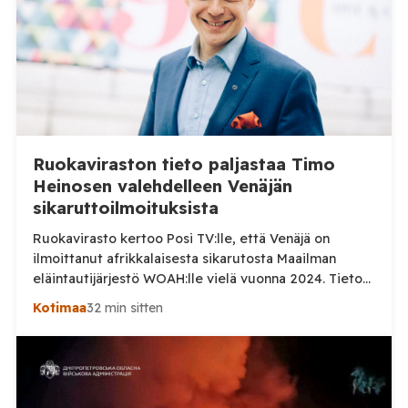
Ruokaviraston tieto paljastaa Timo
Heinosen valehdelleen Venäjän
sikaruttoilmoituksista
Ruokavirasto kertoo Posi TV:lle, että Venäjä on
ilmoittanut afrikkalaisesta sikarutosta Maailman
eläintautijärjestö WOAH:lle vielä vuonna 2024. Tieto
haastaa kokoomuksen kansanedustaja Timo Heinosen
Kotimaa
32 min sitten
(kok.) esittämän väitteen Venäjän
sikaruttoilmoituksista. Suomi on puolestaan
ilmoittanut tuoreesta Virolahden tapauksesta sekä
WOAH:n kautta että suoraan Venäjän
eläinlääkintäviranomaisille. Ruokavirasto kertoi Posi