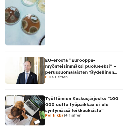
EU-erosta ”Eurooppa-
myönteisimmäksi puolueeksi” –
perussuomalaisten täydellinen
Eu
14 t sitten
takinkääntö
Työttömien Keskusjärjestö: ”100
000 uutta työpaikkaa ei ole
syntymässä leikkauksista”
Politiikka
14 t sitten