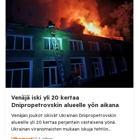
TV:lle tarkempia tietoja Suomen ensimmäisestä
afrikkalaisen sikaruton tapauksesta sekä
eläintautitietojen vaihdosta […]
Venäjä iski yli 20 kertaa
Dnipropetrovskin alueelle yön aikana
Venäjän joukot iskivät Ukrainan Dnipropetrovskin
alueelle yli 20 kertaa perjantain vastaisena yönä.
Ukrainan viranomaisten mukaan iskuja tehtiin
drooneilla ja tykistöllä viidelle eri alueelle.