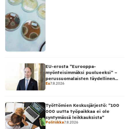
EU-erosta ”Eurooppa-
myönteisimmäksi puolueeksi” –
perussuomalaisten täydellinen
Eu
7.8.2026
takinkääntö
Työttömien Keskusjärjestö: ”100
000 uutta työpaikkaa ei ole
syntymässä leikkauksista”
Politiikka
7.8.2026