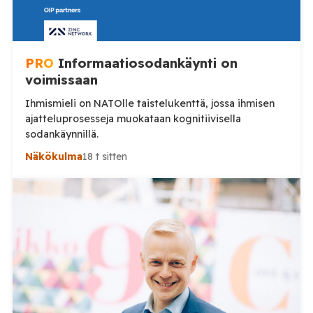
PRO
Informaatiosodankäynti on
voimissaan
Ihmismieli on NATOlle taistelukenttä, jossa ihmisen
ajatteluprosesseja muokataan kognitiivisella
sodankäynnillä.
Näkökulma
18 t sitten