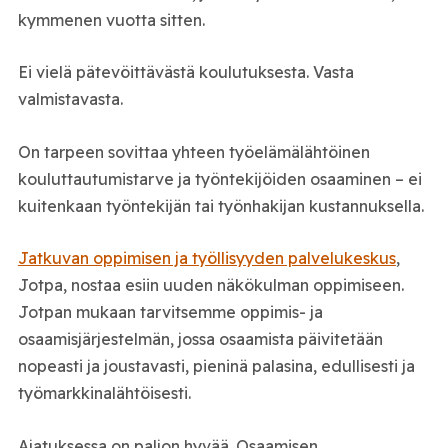
kymmenen vuotta sitten.
Ei vielä pätevöittävästä koulutuksesta. Vasta
valmistavasta.
On tarpeen sovittaa yhteen työelämälähtöinen
kouluttautumistarve ja työntekijöiden osaaminen – ei
kuitenkaan työntekijän tai työnhakijan kustannuksella.
Jatkuvan oppimisen ja työllisyyden palvelukeskus
,
Jotpa, nostaa esiin uuden näkökulman oppimiseen.
Jotpan mukaan tarvitsemme oppimis- ja
osaamisjärjestelmän, jossa osaamista päivitetään
nopeasti ja joustavasti, pieninä palasina, edullisesti ja
työmarkkinalähtöisesti.
Ajatuksessa on paljon hyvää. Osaamisen