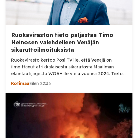
Ruokaviraston tieto paljastaa Timo
Heinosen valehdelleen Venäjän
sikaruttoilmoituksista
Ruokavirasto kertoo Posi TV:lle, että Venäjä on
ilmoittanut afrikkalaisesta sikarutosta Maailman
eläintautijärjestö WOAH:lle vielä vuonna 2024. Tieto
haastaa kokoomuksen kansanedustaja Timo Heinosen
Kotimaa
Eilen 22:33
(kok.) esittämän väitteen Venäjän
sikaruttoilmoituksista. Suomi on puolestaan
ilmoittanut tuoreesta Virolahden tapauksesta sekä
WOAH:n kautta että suoraan Venäjän
eläinlääkintäviranomaisille. Ruokavirasto kertoi Posi
TV:lle tarkempia tietoja Suomen ensimmäisestä
afrikkalaisen sikaruton tapauksesta sekä
eläintautitietojen vaihdosta […]