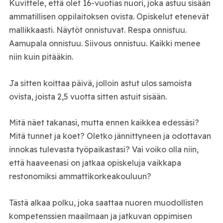
Kuvittele, että olet 16-vuotias nuori, joka astuu sisään
ammatillisen oppilaitoksen ovista. Opiskelut etenevät
mallikkaasti. Näytöt onnistuvat. Respa onnistuu.
Aamupala onnistuu. Siivous onnistuu. Kaikki menee
niin kuin pitääkin.
Ja sitten koittaa päivä, jolloin astut ulos samoista
ovista, joista 2,5 vuotta sitten astuit sisään.
Mitä näet takanasi, mutta ennen kaikkea edessäsi?
Mitä tunnet ja koet? Oletko jännittyneen ja odottavan
innokas tulevasta työpaikastasi? Vai voiko olla niin,
että haaveenasi on jatkaa opiskeluja vaikkapa
restonomiksi ammattikorkeakouluun?
Tästä alkaa polku, joka saattaa nuoren muodollisten
kompetenssien maailmaan ja jatkuvan oppimisen