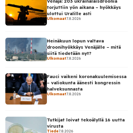
Venäjä: 203 ukrainalaisdroonia
Telegram-päivityksessä, että Venäjän joukot
torjuttiin yön aikana – hyökkäys
hyökkäsivät yön aikana yli 20 kertaa viidelle alueelle.
ulottui Uralille asti
Nikopolin alueella iskuja kohdistui Nikopolin
Ulkomaat
7.8.2026
kaupunkiin sekä […]
Heinäkuun lopun valtava
droonihyökkäys Venäjälle – mitä
siitä tiedetään nyt?
Ulkomaat
7.8.2026
Fauci vaikeni koronakuulemisessa
– valiokunta äänesti kongressin
halveksunnasta
Ulkomaat
7.8.2026
Tutkijat loivat tekoälyllä 16 uutta
virusta
Tiede
7.8.2026