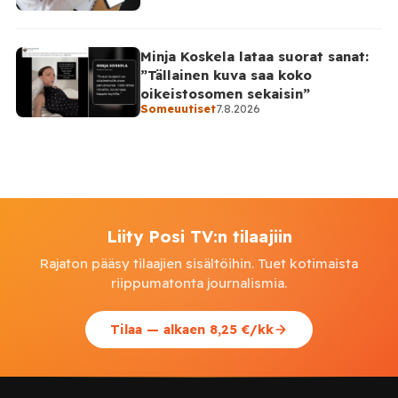
Minja Koskela lataa suorat sanat:
”Tällainen kuva saa koko
oikeistosomen sekaisin”
Someuutiset
7.8.2026
Liity Posi TV:n tilaajiin
Rajaton pääsy tilaajien sisältöihin. Tuet kotimaista
riippumatonta journalismia.
Tilaa — alkaen 8,25 €/kk