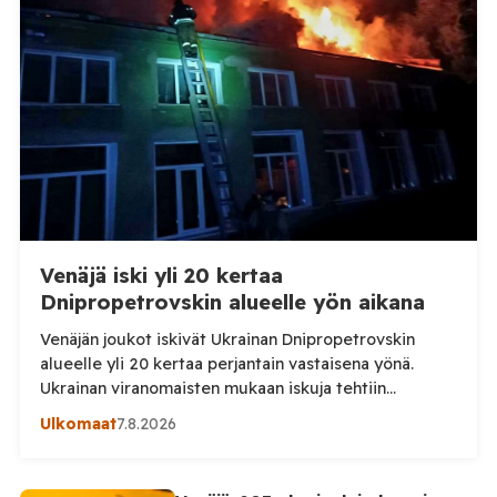
Venäjä iski yli 20 kertaa
Dnipropetrovskin alueelle yön aikana
Venäjän joukot iskivät Ukrainan Dnipropetrovskin
alueelle yli 20 kertaa perjantain vastaisena yönä.
Ukrainan viranomaisten mukaan iskuja tehtiin
drooneilla ja tykistöllä viidelle eri alueelle.
Ulkomaat
7.8.2026
Henkilövahingoilta vältyttiin. Dnipropetrovskin
alueellisen sotilashallinnon johtaja Oleksandr Hanzha
kertoi perjantaiaamuna 7. elokuuta julkaisemassaan