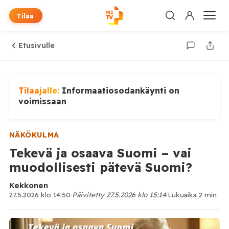
Tilaa
Etusivulle
Tilaajalle:
Informaatiosodankäynti on
voimissaan
NÄKÖKULMA
Tekevä ja osaava Suomi – vai
muodollisesti pätevä Suomi?
Kekkonen
27.5.2026 klo 14:50
·
Päivitetty 27.5.2026 klo 15:14
·
Lukuaika 2 min