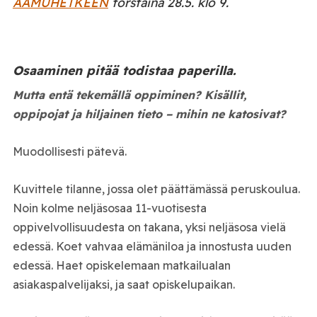
AAMUHETKEEN
torstaina 28.5. klo 9.
Osaaminen pitää todistaa paperilla.
Mutta entä tekemällä oppiminen? Kisällit,
oppipojat ja hiljainen tieto – mihin ne katosivat?
Muodollisesti pätevä.
Kuvittele tilanne, jossa olet päättämässä peruskoulua.
Noin kolme neljäsosaa 11-vuotisesta
oppivelvollisuudesta on takana, yksi neljäsosa vielä
edessä. Koet vahvaa elämäniloa ja innostusta uuden
edessä. Haet opiskelemaan matkailualan
asiakaspalvelijaksi, ja saat opiskelupaikan.