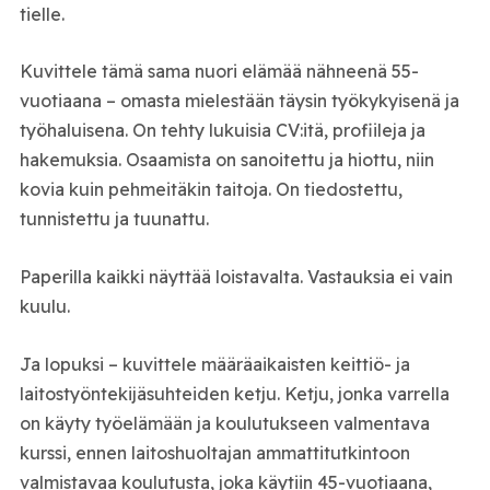
tielle.
Kuvittele tämä sama nuori elämää nähneenä 55-
vuotiaana – omasta mielestään täysin työkykyisenä ja
työhaluisena. On tehty lukuisia CV:itä, profiileja ja
hakemuksia. Osaamista on sanoitettu ja hiottu, niin
kovia kuin pehmeitäkin taitoja. On tiedostettu,
tunnistettu ja tuunattu.
Paperilla kaikki näyttää loistavalta. Vastauksia ei vain
kuulu.
Ja lopuksi – kuvittele määräaikaisten keittiö- ja
laitostyöntekijäsuhteiden ketju. Ketju, jonka varrella
on käyty työelämään ja koulutukseen valmentava
kurssi, ennen laitoshuoltajan ammattitutkintoon
valmistavaa koulutusta, joka käytiin 45-vuotiaana,