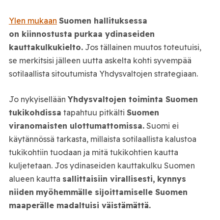
Ylen mukaan
Suomen hallituksessa
on
kiinnostusta
purkaa ydinaseiden
kauttakulkukielto.
Jos tällainen muutos toteutuisi,
se merkitsisi jälleen uutta askelta kohti syvempää
sotilaallista sitoutumista Yhdysvaltojen strategiaan.
Jo nykyisellään
Yhdysvaltojen toiminta Suomen
tukikohdissa
tapahtuu pitkälti
Suomen
viranomaisten ulottumattomissa.
Suomi ei
käytännössä tarkasta, millaista sotilaallista kalustoa
tukikohtiin tuodaan ja mitä tukikohtien kautta
kuljetetaan. Jos ydinaseiden kauttakulku Suomen
alueen kautta
sallittaisiin virallisesti,
kynnys
niiden
myöhemmälle sijoittamiselle Suomen
maaperälle madaltuisi väistämättä.