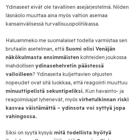
Ydinaseet eivät ole tavallinen asejärjestelmä. Niiden
läsnäolo muuttaa aina myös valtion asemaa
kansainvälisessä turvallisuuspolitiikassa.
Haluammeko me suomalaiset todella varmistaa sen
brutaalin asetelman, että
Suomi olisi Venäjän
näkökulmasta ensimmäisten
kohteiden joukossa
mahdollisen
ydinasehelvetin päästessä
valloilleen
? Ydinaseita kuljettavien ohjusten
nopeudet ovat sitä luokkaa, että reagointi muuttuu
minuuttipelistä sekuntipeliksi.
Kun havainto- ja
reagoimisajat lyhenevät, myös
virhetulkinnan riski
kasvaa väistämättä – ydinsota voi syttyä jopa
vahingossa.
Siksi on syytä kysyä:
mitä todellista hyötyä