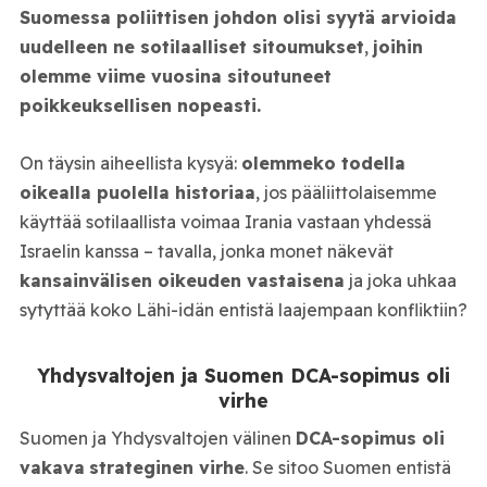
Suomessa poliittisen johdon olisi syytä arvioida
uudelleen ne sotilaalliset sitoumukset
,
joihin
olemme viime vuosina sitoutuneet
poikkeuksellisen nopeasti.
On täysin aiheellista kysyä:
olemmeko todella
oikealla puolella historiaa
, jos pääliittolaisemme
käyttää sotilaallista voimaa Irania vastaan yhdessä
Israelin kanssa – tavalla, jonka monet näkevät
kansainvälisen oikeuden vastaisena
ja joka uhkaa
sytyttää koko Lähi-idän entistä laajempaan konfliktiin?
Yhdysvaltojen ja Suomen DCA-sopimus oli
virhe
Suomen ja Yhdysvaltojen välinen
DCA-sopimus oli
vakava
strateginen virhe
. Se sitoo Suomen entistä