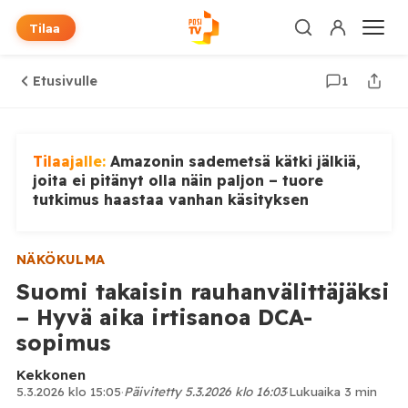
Tilaa
Etusivulle
1
Tilaajalle:
Amazonin sademetsä kätki jälkiä,
joita ei pitänyt olla näin paljon – tuore
tutkimus haastaa vanhan käsityksen
NÄKÖKULMA
Suomi takaisin rauhanvälittäjäksi
– Hyvä aika irtisanoa DCA-
sopimus
Kekkonen
5.3.2026 klo 15:05
·
Päivitetty 5.3.2026 klo 16:03
·
Lukuaika 3 min