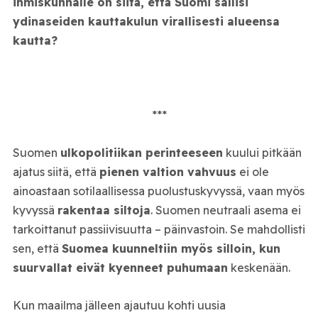
ihmiskunnalle on siitä, että Suomi sallisi
ydinaseiden kauttakulun virallisesti alueensa
kautta?
***
Suomen
ulkopolitiikan perinteeseen
kuului pitkään
ajatus siitä, että
pienen valtion vahvuus
ei ole
ainoastaan sotilaallisessa puolustuskyvyssä, vaan myös
kyvyssä
rakentaa siltoja
. Suomen neutraali asema ei
tarkoittanut passiivisuutta – päinvastoin. Se mahdollisti
sen, että
Suomea kuunneltiin myös silloin, kun
suurvallat eivät kyenneet puhumaan
keskenään.
Kun maailma jälleen ajautuu kohti uusia