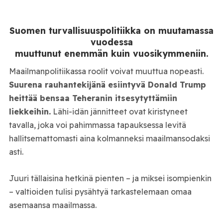
Suomen turvallisuuspolitiikka on muutamassa
vuodessa
muuttunut enemmän kuin vuosikymmeniin.
Maailmanpolitiikassa roolit voivat muuttua nopeasti.
Suurena rauhantekijänä esiintyvä Donald Trump
heittää bensaa Teheranin itsesytyttämiin
liekkeihin.
Lähi-idän jännitteet ovat kiristyneet
tavalla, joka voi pahimmassa tapauksessa levitä
hallitsemattomasti aina kolmanneksi maailmansodaksi
asti.
Juuri tällaisina hetkinä pienten – ja miksei isompienkin
– valtioiden tulisi pysähtyä tarkastelemaan omaa
asemaansa maailmassa.