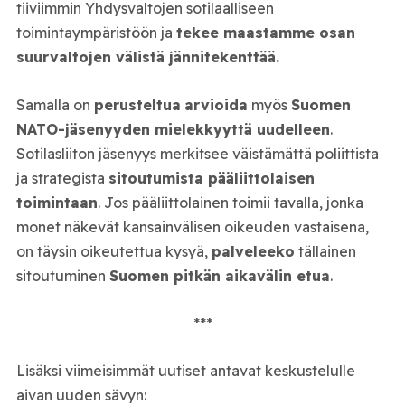
tiiviimmin Yhdysvaltojen sotilaalliseen
toimintaympäristöön ja
tekee maastamme osan
suurvaltojen välistä jännitekenttää.
Samalla on
perusteltua
arvioida
myös
Suomen
NATO-jäsenyyden mielekkyyttä uudelleen
.
Sotilasliiton jäsenyys merkitsee väistämättä poliittista
ja strategista
sitoutumista pääliittolaisen
toimintaan
. Jos pääliittolainen toimii tavalla, jonka
monet näkevät kansainvälisen oikeuden vastaisena,
on täysin oikeutettua kysyä,
palveleeko
tällainen
sitoutuminen
Suomen pitkän aikavälin etua
.
***
Lisäksi viimeisimmät uutiset antavat keskustelulle
aivan uuden sävyn: