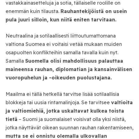
vastakkainasetteluja ja sotia, tällaiselle roolille on
enemmän kuin tilausta.
Rauhantekijöistä on usein
pula juuri silloin, kun niitä eniten tarvitaan.
Neutraalina ja sotilaallisesti liittoutumattomana
valtiona Suomea ei voitaisi vetää mukaan muiden
osapuolten konflikteihin samalla tavalla kuin nyt.
Samalla
Suomella olisi mahdollisuus palauttaa
maineensa rauhan, diplomatian ja kansainvälisen
vuoropuhelun ja -oikeuden puolustajana.
Maailma ei tällä hetkellä tarvitse lisää sotilaallisia
blokkeja tai uusia rintamalinjoja. Se tarvitsee
valtioita
ja valtiomiehiä, jotka uskaltavat kulkea toista
tietä
– Suomi ja suomalaiset voisivat olla yksi niistä,
jotka näyttävät oikean suunnan rauhan rakentamiseen,
mutta se ei onnistu olemalla ulkovallan