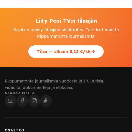
Liity Posi TV:n tilaajiin
Rajaton pääsy tilaajien sisältöihin. Tuet kotimaista
riippumatonta journalismia.
Tilaa — alkaen 8,25 €/kk
Riippumatonta journalismia vuodesta 2019. Uutisia,
videoita, dokumentteja ja elokuvia.
SEURAA MEITÄ
OSASTOT