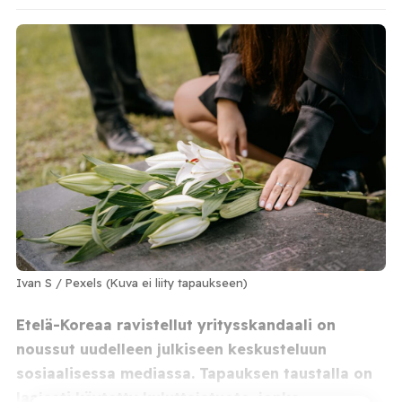
Ivan S / Pexels (Kuva ei liity tapaukseen)
Etelä-Koreaa ravistellut yritysskandaali on
noussut uudelleen julkiseen keskusteluun
sosiaalisessa mediassa. Tapauksen taustalla on
laajasti käytetty kuluttajatuote, jonka