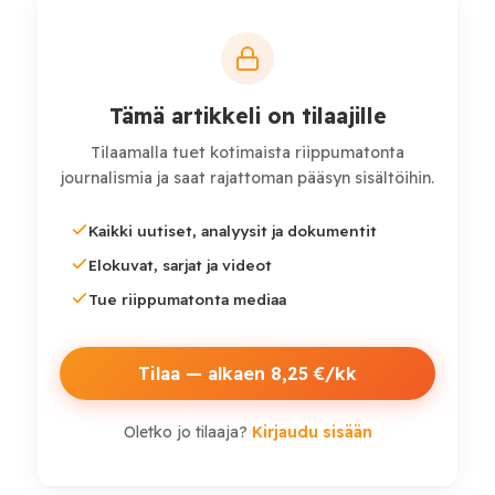
seuraukset osoittautuivat vuosien mittaan
huomattavasti vakavammiksi kuin aluksi osattiin
kuvitella.
Tämä artikkeli on tilaajille
Etelä-Koreassa myyty ilmankostuttimien
Tilaamalla tuet kotimaista riippumatonta
desinfiointiaine johti yhteen maan vakavimmista
journalismia ja saat rajattoman pääsyn sisältöihin.
terveys- ja yritysskandaaleista. Viranomaisten mukaan
tuotteen käyttöön on yhdistetty
yli 1 300
Kaikki uutiset, analyysit ja dokumentit
kuolemantapausta
ja tuhansia vakavia
Elokuvat, sarjat ja videot
keuhkovaurioita.
Tue riippumatonta mediaa
Tilaa — alkaen 8,25 €/kk
Oletko jo tilaaja?
Kirjaudu sisään