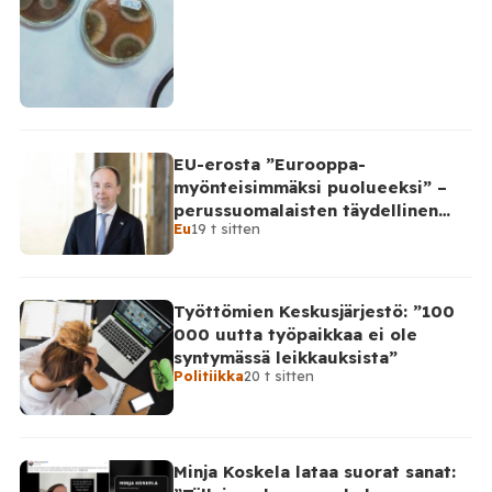
EU-erosta ”Eurooppa-
myönteisimmäksi puolueeksi” –
perussuomalaisten täydellinen
Eu
19 t sitten
takinkääntö
Työttömien Keskusjärjestö: ”100
000 uutta työpaikkaa ei ole
syntymässä leikkauksista”
Politiikka
20 t sitten
Minja Koskela lataa suorat sanat: