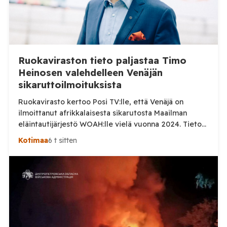
Ruokaviraston tieto paljastaa Timo
Heinosen valehdelleen Venäjän
sikaruttoilmoituksista
Ruokavirasto kertoo Posi TV:lle, että Venäjä on
ilmoittanut afrikkalaisesta sikarutosta Maailman
eläintautijärjestö WOAH:lle vielä vuonna 2024. Tieto
haastaa kokoomuksen kansanedustaja Timo Heinosen
Kotimaa
6 t sitten
(kok.) esittämän väitteen Venäjän
sikaruttoilmoituksista. Suomi on puolestaan
ilmoittanut tuoreesta Virolahden tapauksesta sekä
WOAH:n kautta että suoraan Venäjän
eläinlääkintäviranomaisille. Ruokavirasto kertoi Posi
TV:lle tarkempia tietoja Suomen ensimmäisestä
afrikkalaisen sikaruton tapauksesta sekä
eläintautitietojen vaihdosta […]