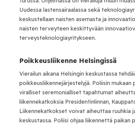
Turussa. Ohjelmassa on vierailuja muun muas
Uudessa lastensairaalassa sekä teknologiayri
keskustellaan naisten asemasta ja innovaatioi
naisten terveyteen keskittyvään innovaatio
terveysteknologiayritykseen.
Poikkeusliikenne Helsingissä
Vierailun aikana Helsingin keskustassa tehdä
poikkeusliikennejärjestelyjä. Poliisin mukaan
viralliset seremonialliset tapahtumat aiheutta
liikennekatkoksia Presidentinlinnan, Kauppato
Liikennekatkokset voivat aiheuttaa ruuhkia ja
keskustassa. Poliisi ohjaa liikennettä paikan p