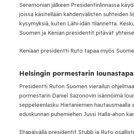
Seremonian jälkeen Presidentinlinnassa käydää
joissa käsitellään kahdenvälisten suhteiden lis
kysymyksiä, kuten Lähi-idän tilannetta. Kesk
Suomen ja Kenian presidentit pitävät yhteise
Keniaan presidentti Ruto tapaa myös Suomess
Helsingin pormestarin lounastap
Presidentti Ruton Suomen vierailun ohjelmaa
pormestarin Daniel Sazonovin isännöimä loun
seppeleenlasku Hietaniemen hautausmaalla 
eduskunnan puhemiehen Jussi Halla-ahon ka
Iltapäivällä presidentit Stubb ja Ruto osallis