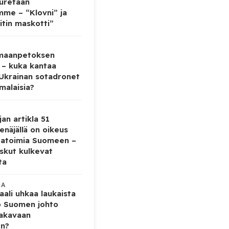
auretaan
mme – “Klovni” ja
itin maskotti”
 maanpetoksen
 – kuka kantaa
 Ukrainan sotadronet
malaisia?
jan artikla 51
enäjällä on oikeus
tatoimia Suomeen –
iskut kulkevat
ta
KA
ali uhkaa laukaista
o Suomen johto
vakavaan
en?