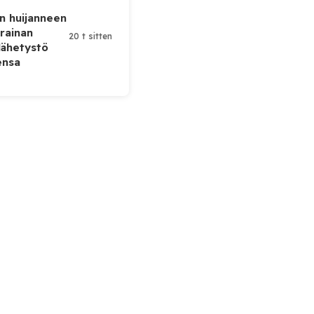
n huijanneen
krainan
20 t sitten
lähetystö
ensa