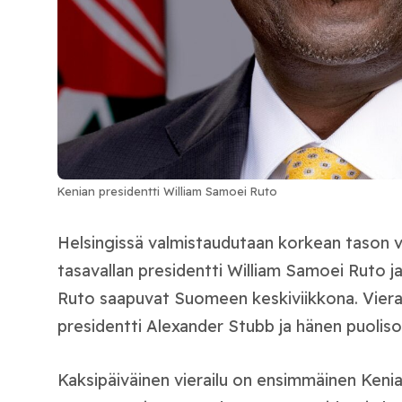
Kenian presidentti William Samoei Ruto
Helsingissä valmistaudutaan korkean tason va
tasavallan presidentti William Samoei Ruto j
Ruto saapuvat Suomeen keskiviikkona. Vierai
presidentti Alexander Stubb ja hänen puolis
Kaksipäiväinen vierailu on ensimmäinen Kenian