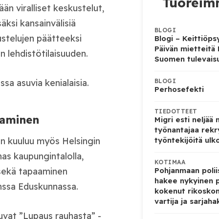
Tuoreimm
n viralliset keskustelut,
äksi kansainvälisiä
BLOGI
ustelujen päätteeksi
Blogi – Keittiöps
Päivän mietteitä
n lehdistötilaisuuden.
Suomen tulevais
a asuvia kenialaisia.
BLOGI
Perhosefekti
TIEDOTTEET
aaminen
Migri esti neljää
työnantajaa rekr
työntekijöitä ulk
n kuuluu myös Helsingin
as kaupungintalolla,
KOTIMAA
Pohjanmaan poliis
sekä tapaaminen
hakee nykyinen p
nssa Eduskunnassa.
kokenut rikoskom
vartija ja sarjaha
tuvat ”Lupaus rauhasta” -