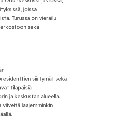
sa Oodi-keskuskirjastossa,
tyksissä, joissa
sta. Turussa on vierailu
verkostoon sekä
än
 presidenttien siirtymät sekä
vat tilapäisiä
rin ja keskustan alueella.
 viiveitä laajemminkin
äällä.