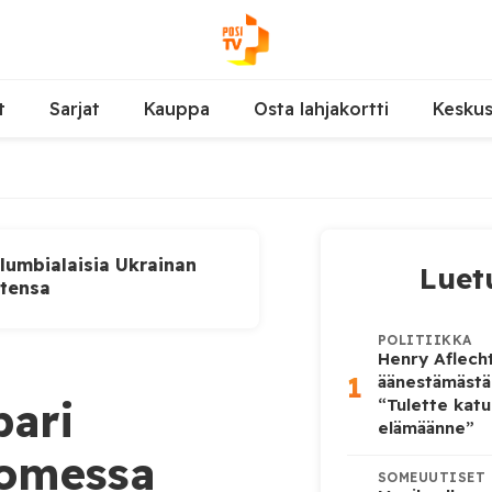
t
Sarjat
Kauppa
Osta lahjakortti
Kesku
lumbialaisia Ukrainan
Luet
utensa
POLITIIKKA
Henry Aflecht
1
äänestämästä
pari
“Tulette katu
elämäänne”
uomessa
SOMEUUTISET