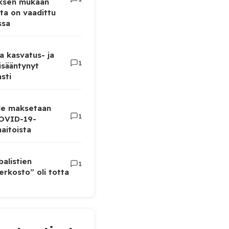
uksen mukaan
ta on vaadittu
ssa
a kasvatus- ja
1
lisääntynyt
sti
lle maksetaan
1
COVID-19-
aitoista
balistien
1
rkosto” oli totta