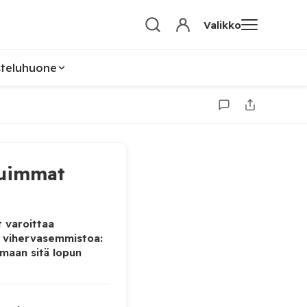
Valikko
steluhuone
uimmat
 varoittaa
 vihervasemmistoa:
maan sitä lopun