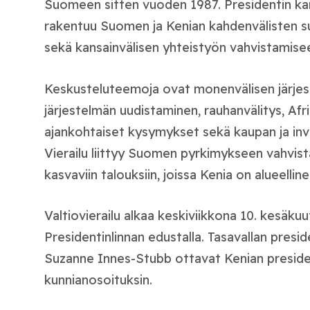
Suomeen sitten vuoden 1987. Presidentin ka
rakentuu Suomen ja Kenian kahdenvälisten 
sekä kansainvälisen yhteistyön vahvistamise
Keskusteluteemoja ovat monenvälisen järjes
järjestelmän uudistaminen, rauhanvälitys, Afr
ajankohtaiset kysymykset sekä kaupan ja inve
Vierailu liittyy Suomen pyrkimykseen vahvist
kasvaviin talouksiin, joissa Kenia on alueellin
Valtiovierailu alkaa keskiviikkona 10. kesäk
Presidentinlinnan edustalla. Tasavallan presi
Suzanne Innes-Stubb ottavat Kenian president
kunnianosoituksin.