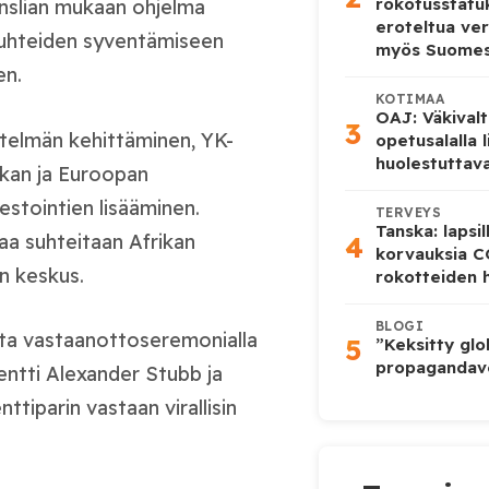
rokotusstat
nslian mukaan ohjelma
eroteltua ver
suhteiden syventämiseen
myös Suome
en.
KOTIMAA
OAJ: Väkivalt
3
telmän kehittäminen, YK-
opetusalalla 
huolestuttava
ikan ja Euroopan
stointien lisääminen.
TERVEYS
Tanska: lapsi
aa suhteitaan Afrikan
4
korvauksia 
en keskus.
rokotteiden h
BLOGI
uuta vastaanottoseremonialla
5
”Keksitty glo
propagandave
dentti Alexander Stubb ja
tiparin vastaan virallisin