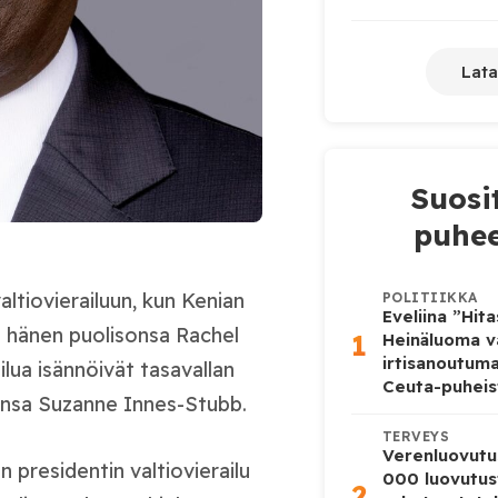
Lata
Suosi
puhee
ltiovierailuun, kun Kenian
POLITIIKKA
Eveliina ”Hit
a hänen puolisonsa Rachel
1
Heinäluoma v
irtisanoutum
lua isännöivät tasavallan
Ceuta-puheis
onsa Suzanne Innes-Stubb.
TERVEYS
Verenluovutu
 presidentin valtiovierailu
000 luovutus
2