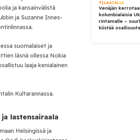
TILAAJALLE
olia ja kansainvälistä
Venäjän kerrotaa
kolumbialaisia U
tubbin ja Suzanne Innes-
rintamalle – suur
ntinlinnassa.
kiistää osallisuut
dessa suomalaiset ja
ttien läsnä ollessa Nokia
allistuu laaja kenialainen
ntalin Kultarannassa.
 ja lastensairaala
elmaan Helsingissä ja