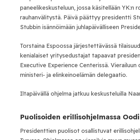
paneelikeskusteluun, jossa käsitellään YK:n ro
rauhanvälitystä. Päivä päättyy presidentti S
Stubbin isännöimään juhlapäivälliseen Preside
Torstaina Espoossa järjestettävässä tilaisuu
kenialaiset yritysedustajat tapaavat presiden
Executive Experience Centerissä. Vierailuun os
ministeri- ja elinkeinoelämän delegaatio.
Iltapäivällä ohjelma jatkuu keskusteluilla Naa
Puolisoiden erillisohjelmassa Oodi
Presidenttien puolisot osallistuvat erillisohj