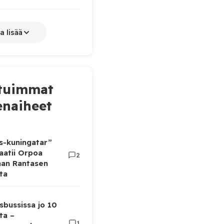
a lisää
tuimmat
naiheet
as-kuningatar”
aatii Orpoa
2
aan Rantasen
ta
sbussissa jo 10
ta –
1