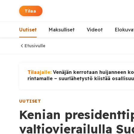
Tilaa
Uutiset
Maksulliset
Videot
Elokuva
Etusivulle
Tilaajalle:
Venäjän kerrotaan huijanneen ko
rintamalle – suurlähetystö kiistää osallisu
UUTISET
Kenian presidentti
valtiovierailulla S