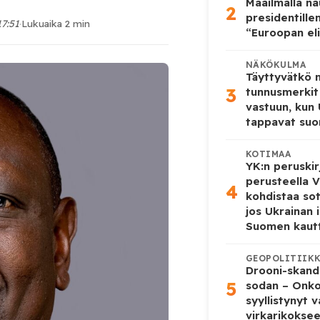
Maailmalla n
2
presidentille
17:51
·
Lukuaika 2 min
“Euroopan eli
NÄKÖKULMA
Täyttyvätkö
3
tunnusmerkit
vastuun, kun
tappavat suo
KOTIMAA
YK:n peruskir
perusteella V
4
kohdistaa so
jos Ukrainan 
Suomen kaut
GEOPOLITIIK
Drooni-skanda
5
sodan – Onk
syyllistynyt 
virkarikokse