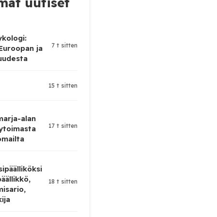
at uutiset
ykologi:
7 t sitten
 Euroopan ja
uudesta
15 t sitten
 marja-alan
17 t sitten
ytoimasta
omailta
ipäälliköksi
äällikkö,
18 t sitten
isario,
kija