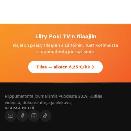
Liity Posi TV:n tilaajiin
Rajaton pääsy tilaajien sisältöihin. Tuet kotimaista
riippumatonta journalismia.
Tilaa — alkaen 8,25 €/kk
Riippumatonta journalismia vuodesta 2019. Uutisia,
videoita, dokumentteja ja elokuvia.
SEURAA MEITÄ