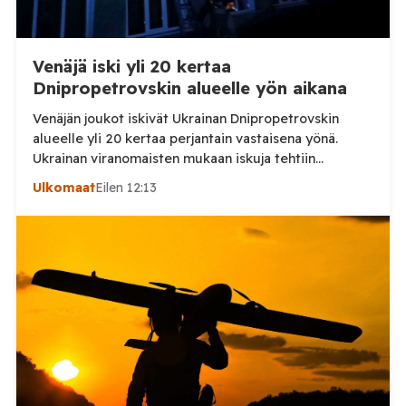
Venäjä iski yli 20 kertaa
Dnipropetrovskin alueelle yön aikana
Venäjän joukot iskivät Ukrainan Dnipropetrovskin
alueelle yli 20 kertaa perjantain vastaisena yönä.
Ukrainan viranomaisten mukaan iskuja tehtiin
drooneilla ja tykistöllä viidelle eri alueelle.
Ulkomaat
Eilen 12:13
Henkilövahingoilta vältyttiin. Dnipropetrovskin
alueellisen sotilashallinnon johtaja Oleksandr Hanzha
kertoi perjantaiaamuna 7. elokuuta julkaisemassaan
Telegram-päivityksessä, että Venäjän joukot
hyökkäsivät yön aikana yli 20 kertaa viidelle alueelle.
Nikopolin alueella iskuja kohdistui Nikopolin
kaupunkiin sekä […]