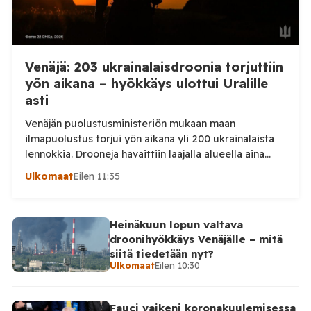
Venäjä: 203 ukrainalaisdroonia torjuttiin
yön aikana – hyökkäys ulottui Uralille
asti
Venäjän puolustusministeriön mukaan maan
ilmapuolustus torjui yön aikana yli 200 ukrainalaista
lennokkia. Drooneja havaittiin laajalla alueella aina
Uralille asti. Venäjän puolustusministeriön virallisen
Ulkomaat
Eilen 11:35
ilmoituksen mukaan ilmapuolustus sieppasi ja tuhosi
yhteensä 203 ukrainalaista kiinteäsiipistä
miehittämätöntä ilma-alusta torstai-illan 6. elokuuta
Heinäkuun lopun valtava
ja perjantaiaamun 7. elokuuta välisenä aikana.
droonihyökkäys Venäjälle – mitä
Ministeriön ilmoitus koskee aikaväliä kello 20–08
siitä tiedetään nyt?
Moskovan aikaa. Ministeriön mukaan drooneja
Ulkomaat
Eilen 10:30
torjuttiin […]
Fauci vaikeni koronakuulemisessa