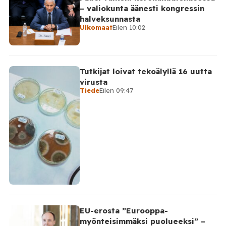
– valiokunta äänesti kongressin
halveksunnasta
Ulkomaat
Eilen 10:02
Tutkijat loivat tekoälyllä 16 uutta
virusta
Tiede
Eilen 09:47
EU-erosta ”Eurooppa-
myönteisimmäksi puolueeksi” –