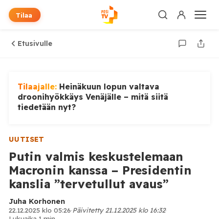
Tilaa
Etusivulle
Tilaajalle:
Heinäkuun lopun valtava
droonihyökkäys Venäjälle – mitä siitä
tiedetään nyt?
UUTISET
Putin valmis keskustelemaan
Macronin kanssa – Presidentin
kanslia ”tervetullut avaus”
Juha Korhonen
22.12.2025 klo 05:26
·
Päivitetty 21.12.2025 klo 16:32
·
Lukuaika 1 min