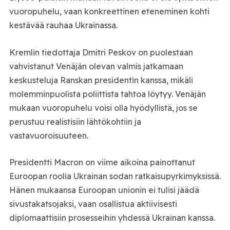
vuoropuhelu, vaan konkreettinen eteneminen kohti
kestävää rauhaa Ukrainassa.
Kremlin tiedottaja Dmitri Peskov on puolestaan
vahvistanut Venäjän olevan valmis jatkamaan
keskusteluja Ranskan presidentin kanssa, mikäli
molemminpuolista poliittista tahtoa löytyy. Venäjän
mukaan vuoropuhelu voisi olla hyödyllistä, jos se
perustuu realistisiin lähtökohtiin ja
vastavuoroisuuteen.
Presidentti Macron on viime aikoina painottanut
Euroopan roolia Ukrainan sodan ratkaisupyrkimyksissä.
Hänen mukaansa Euroopan unionin ei tulisi jäädä
sivustakatsojaksi, vaan osallistua aktiivisesti
diplomaattisiin prosesseihin yhdessä Ukrainan kanssa.