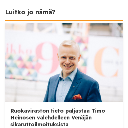
Luitko jo nämä?
Ruokaviraston tieto paljastaa Timo
Heinosen valehdelleen Venäjän
sikaruttoilmoituksista