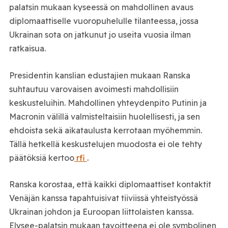
palatsin mukaan kyseessä on mahdollinen avaus
diplomaattiselle vuoropuhelulle tilanteessa, jossa
Ukrainan sota on jatkunut jo useita vuosia ilman
ratkaisua.
Presidentin kanslian edustajien mukaan Ranska
suhtautuu varovaisen avoimesti mahdollisiin
keskusteluihin. Mahdollinen yhteydenpito Putinin ja
Macronin välillä valmisteltaisiin huolellisesti, ja sen
ehdoista sekä aikataulusta kerrotaan myöhemmin.
Tällä hetkellä keskustelujen muodosta ei ole tehty
päätöksiä kertoo
rfi
.
Ranska korostaa, että kaikki diplomaattiset kontaktit
Venäjän kanssa tapahtuisivat tiiviissä yhteistyössä
Ukrainan johdon ja Euroopan liittolaisten kanssa.
Elysee-palatsin mukaan tavoitteena ei ole symbolinen