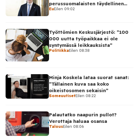
perussuomalaisten täydellinen
Eu
Eilen 09:02
takinkääntö
Työttömien Keskusjärjestö: ”100
000 uutta työpaikkaa ei ole
syntymässä leikkauksista”
Politiikka
Eilen 08:38
Minja Koskela lataa suorat sanat:
”Tällainen kuva saa koko
oikeistosomen sekaisin”
Someuutiset
Eilen 08:22
Palautatko naapurin pullot?
Verottaja haluaa osansa
Talous
Eilen 08:06