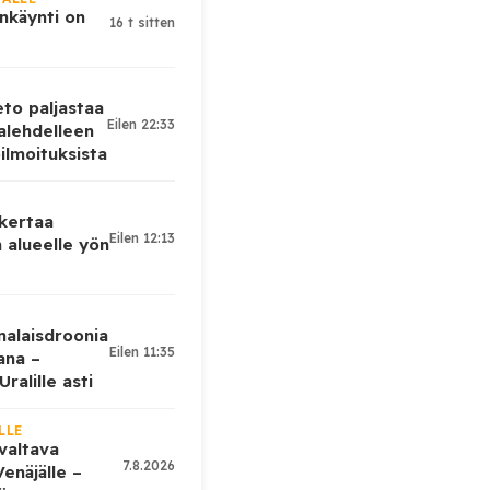
nkäynti on
16 t sitten
eto paljastaa
Eilen 22:33
alehdelleen
ilmoituksista
 kertaa
Eilen 12:13
 alueelle yön
nalaisdroonia
Eilen 11:35
kana –
ralille asti
LLE
valtava
7.8.2026
enäjälle –