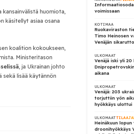
Informaatiosoda
a kansainvälistä huomiota,
voimissaan
n käsitellyt asiaa osana
KOTIMAA
Ruokaviraston ti
Timo Heinosen v
Venäjän sikarutto
isen koalition kokoukseen,
ULKOMAAT
mista. Ministeritason
Venäjä iski yli 20
selissä
, ja Ukrainan johto
Dnipropetrovskin
aikana
ä sekä lisää käytännön
ULKOMAAT
Venäjä: 203 ukrai
torjuttiin yön ai
hyökkäys ulottui U
ULKOMAAT
TILAAJA
Heinäkuun lopun 
droonihyökkäys V