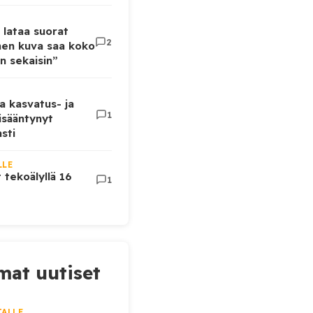
 lataa suorat
2
inen kuva saa koko
n sekaisin”
a kasvatus- ja
1
lisääntynyt
sti
LLE
t tekoälyllä 16
1
at uutiset
JALLE