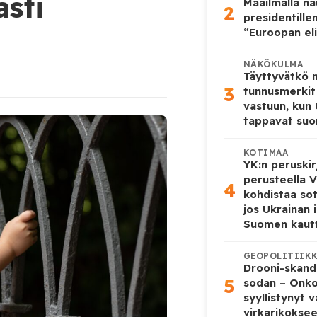
ästi
Maailmalla n
2
presidentille
“Euroopan eli
NÄKÖKULMA
Täyttyvätkö
3
tunnusmerkit
vastuun, kun
tappavat suo
KOTIMAA
YK:n peruskir
perusteella V
4
kohdistaa so
jos Ukrainan 
Suomen kaut
GEOPOLITIIK
Drooni-skanda
5
sodan – Onk
syyllistynyt 
virkarikokse