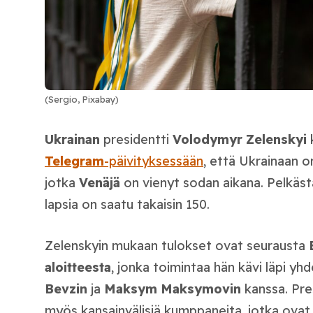
(Sergio, Pixabay)
Ukrainan
presidentti
Volodymyr
Zelenskyi
Telegram
-päivityksessään
, että Ukrainaan on
jotka
Venäjä
on vienyt sodan aikana. Pelkäs
lapsia on saatu takaisin 150.
Zelenskyin mukaan tulokset ovat seurausta
aloitteesta
, jonka toimintaa hän kävi läpi yh
Bevzin
ja
Maksym
Maksymovin
kanssa. Pres
myös kansainvälisiä kumppaneita, jotka ovat