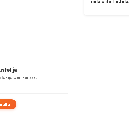
mitä siitä tiedet
stelija
 lukijoiden kanssa.
malla