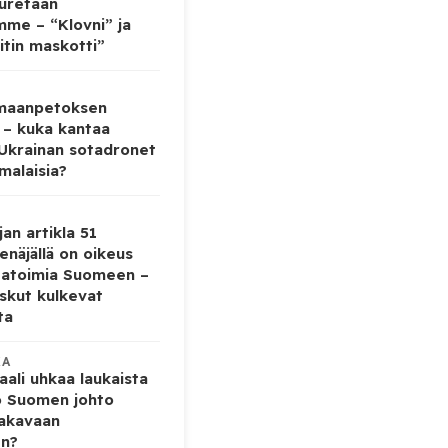
auretaan
mme – “Klovni” ja
itin maskotti”
 maanpetoksen
 – kuka kantaa
 Ukrainan sotadronet
malaisia?
jan artikla 51
enäjällä on oikeus
tatoimia Suomeen –
iskut kulkevat
ta
KA
ali uhkaa laukaista
o Suomen johto
vakavaan
en?