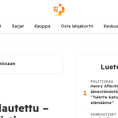
t
Sarjat
Kauppa
Osta lahjakortti
Kesku
missaan
Luet
POLITIIKKA
Henry Aflecht
1
äänestämästä
“Tulette katu
elämäänne”
lautettu –
SOMEUUTISET