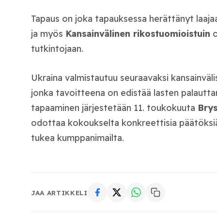
Tapaus on joka tapauksessa herättänyt laaja
ja myös
Kansainvälinen rikostuomioistuin
o
tutkintojaan.
Ukraina valmistautuu seuraavaksi kansainväl
jonka tavoitteena on edistää lasten palautta
tapaaminen järjestetään 11. toukokuuta
Brys
odottaa kokoukselta konkreettisia päätöksi
tukea kumppanimailta.
JAA ARTIKKELI