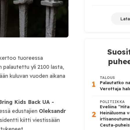
Lata
Suosi
kertoo tuoreessa
puhee
 palautettu yli 2100 lasta,
tään kuluvan vuoden aikana
TALOUS
1
Palautatko na
Verottaja ha
Bring Kids Back UA -
POLITIIKKA
Eveliina ”Hit
dessä edustajien
Oleksandr
2
Heinäluoma v
irtisanoutum
identti kiitti viestissään
Ceuta-puheis
 tukeneet