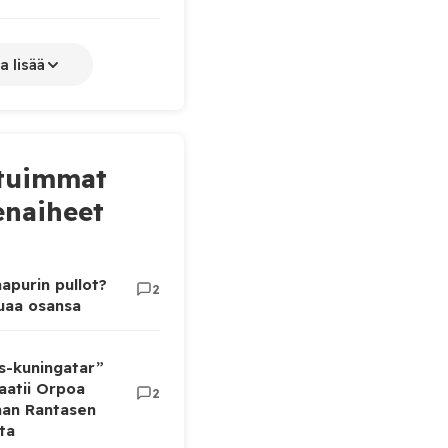
a lisää
tuimmat
naiheet
apurin pullot?
2
luaa osansa
as-kuningatar”
aatii Orpoa
2
aan Rantasen
ta