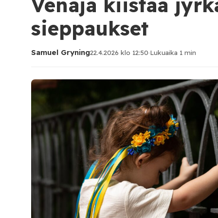
Venäjä kiistää jyrk
sieppaukset
Samuel Gryning
22.4.2026 klo 12:50
·
Lukuaika 1 min