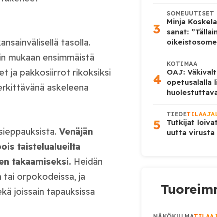
SOMEUUTISET
Minja Koskela
3
sanat: ”Tälla
nsainvälisellä tasolla.
oikeistosome
in mukaan ensimmäistä
KOTIMAA
et ja pakkosiirrot rikoksiksi
OAJ: Väkivalt
4
opetusalalla 
merkittävänä askeleena
huolestuttava
TIEDE
TILAAJA
5
Tutkijat loiva
 sieppauksista.
Venäjän
uutta virusta
is taistelualueilta
den takaamiseksi.
Heidän
a tai orpokodeissa, ja
Tuoreimm
ekä joissain tapauksissa
NÄKÖKULMA
TILAA