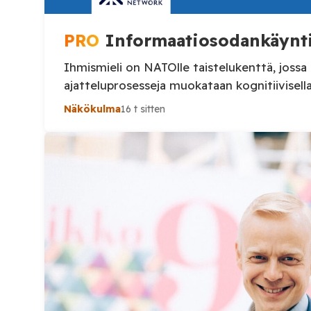
PRO
Informaatiosodankäynti
Ihmismieli on NATOlle taistelukenttä, jossa
ajatteluprosesseja muokataan kogniti
Näkökulma
16 t sitten