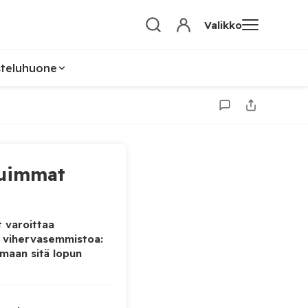
Valikko
steluhuone
uimmat
 varoittaa
 vihervasemmistoa:
maan sitä lopun