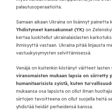
palautusoperaatioita.
Samaan aikaan Ukraina on lisännyt painetta ka
Yhdistyneet kansakunnat (YK)
on Zelensky
kertaa luokitellut ukrainalaislasten karkotuks
ihmisyyttä vastaan. Ukraina pitää linjausta 
vastuukysymysten selvittämisessä.
Venäjä on kuitenkin kiistänyt väitteet lasten
viranomaisten mukaan lapsia on siirretty po
humanitaarisista syistä, kuten turvallisuu
mukaansa osa lapsista on ollut ilman huoltaji
siirtojen tavoitteena on ollut suojella heitä s
yhdistää heidät perheidensä kanssa.