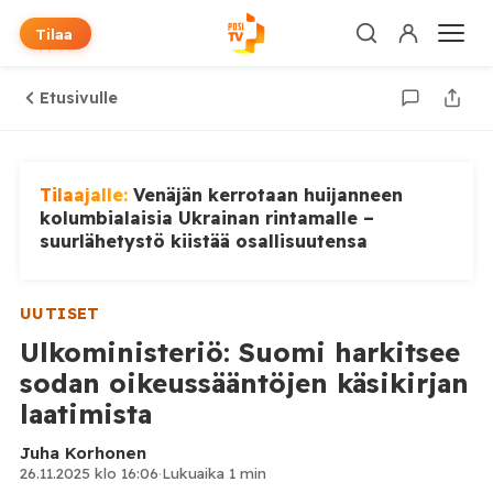
Tilaa
Etusivulle
Tilaajalle:
Venäjän kerrotaan huijanneen
kolumbialaisia Ukrainan rintamalle –
suurlähetystö kiistää osallisuutensa
UUTISET
Ulkoministeriö: Suomi harkitsee
sodan oikeussääntöjen käsikirjan
laatimista
Juha Korhonen
26.11.2025 klo 16:06
·
Lukuaika 1 min