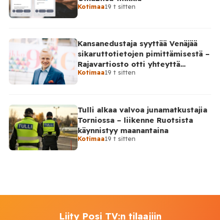
Kotimaa
19 t sitten
Kansanedustaja syyttää Venäjää
sikaruttotietojen pimittämisestä –
Rajavartiosto otti yhteyttä
Kotimaa
19 t sitten
Venäjälle
Tulli alkaa valvoa junamatkustajia
Torniossa – liikenne Ruotsista
käynnistyy maanantaina
Kotimaa
19 t sitten
Liity Posi TV:n tilaajiin