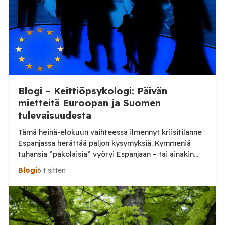
Blogi – Keittiöpsykologi: Päivän
mietteitä Euroopan ja Suomen
tulevaisuudesta
Tämä heinä-elokuun vaihteessa ilmennyt kriisitilanne
Espanjassa herättää paljon kysymyksiä. Kymmeniä
tuhansia ”pakolaisia” vyöryi Espanjaan – tai ainakin
tuhansia, kun en aivan tarkkaa tilannetta tiedä.
Blogi
6 t sitten
Viimeisin tieto, jonka näin oli perjantai-illalta
somepäivityksessä n. 60 000, eli aivan järjetön määrä.
Tämä voi olla yläkanttiin, mutta kuitenkin todella
suuri määrä. (Tosin tilanne on jo ilmeisimmin ohi,
mutta koskaan […]