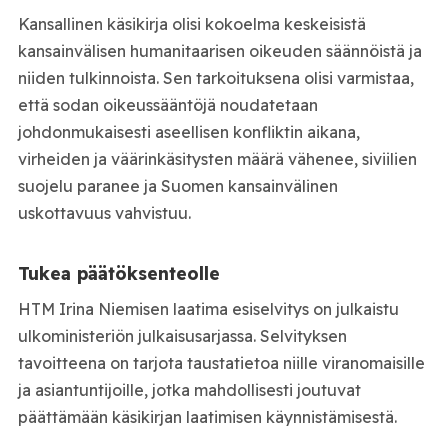
Kansallinen käsikirja olisi kokoelma keskeisistä
kansainvälisen humanitaarisen oikeuden säännöistä ja
niiden tulkinnoista. Sen tarkoituksena olisi varmistaa,
että sodan oikeussääntöjä noudatetaan
johdonmukaisesti aseellisen konfliktin aikana,
virheiden ja väärinkäsitysten määrä vähenee, siviilien
suojelu paranee ja Suomen kansainvälinen
uskottavuus vahvistuu.
Tukea päätöksenteolle
HTM Irina Niemisen laatima esiselvitys on julkaistu
ulkoministeriön julkaisusarjassa. Selvityksen
tavoitteena on tarjota taustatietoa niille viranomaisille
ja asiantuntijoille, jotka mahdollisesti joutuvat
päättämään käsikirjan laatimisen käynnistämisestä.