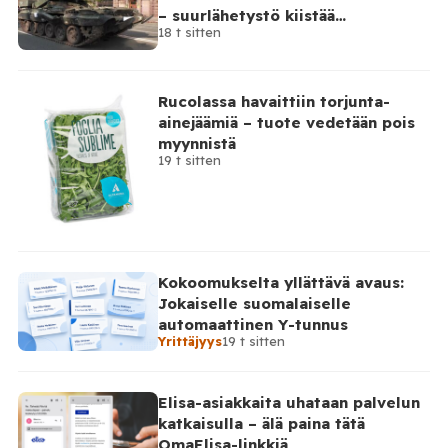
– suurlähetystö kiistää
18 t sitten
osallisuutensa
Rucolassa havaittiin torjunta-
ainejäämiä – tuote vedetään pois
myynnistä
19 t sitten
Kokoomukselta yllättävä avaus:
Jokaiselle suomalaiselle
automaattinen Y-tunnus
Yrittäjyys
19 t sitten
Elisa-asiakkaita uhataan palvelun
katkaisulla – älä paina tätä
OmaElisa-linkkiä