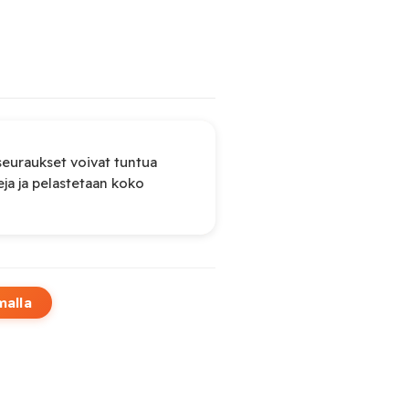
seuraukset voivat tuntua
eja ja pelastetaan koko
malla