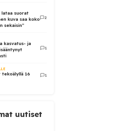
 lataa suorat
2
inen kuva saa koko
n sekaisin”
a kasvatus- ja
1
lisääntynyt
sti
LLE
t tekoälyllä 16
1
at uutiset