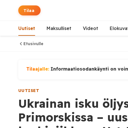
Tilaa
Uutiset
Maksulliset
Videot
Elokuva
Etusivulle
Tilaajalle:
Informaatiosodankäynti on voi
UUTISET
Ukrainan isku ölj
Primorskissa – uus