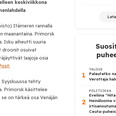
elleen keskiviikkona
menlahdella
Lata
visto) Itämeren rannalla
ain maanantaina. Primorsk
. Isku aiheutti suuria
Suosi
t droonit osuivat
puhee
äjäyttivät laajoja osia
Post.
TALOUS
1
Palautatko na
Verottaja ha
. Syyskuussa tehty
a. Primorsk käsittelee
POLITIIKKA
Eveliina ”Hit
ja se on tärkeä osa Venäjän
2
Heinäluoma v
irtisanoutum
Ceuta-puheis