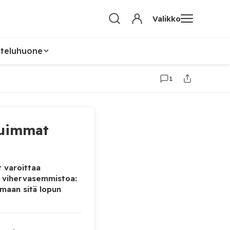
Valikko
steluhuone
1
uimmat
 varoittaa
 vihervasemmistoa:
maan sitä lopun