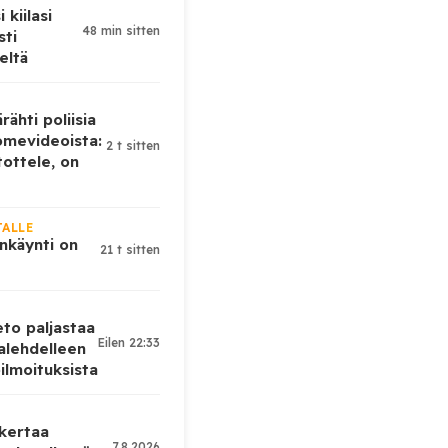
 kiilasi
48 min sitten
sti
eltä
rähti poliisia
omevideoista:
2 t sitten
tottele, on
JALLE
nkäynti on
21 t sitten
eto paljastaa
Eilen 22:33
alehdelleen
ilmoituksista
 kertaa
7.8.2026