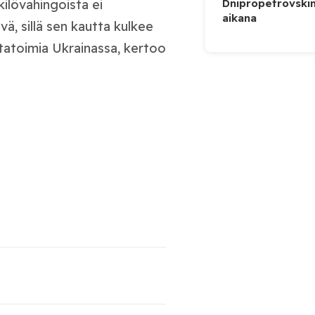
Dnipropetrovskin
kilövahingoista ei
aikana
ä, sillä sen kautta kulkee
otatoimia Ukrainassa, kertoo