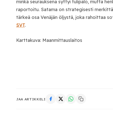
minkä seurauksena syttyi tulipalo, mutta hen
raportoitu. Satama on strategisesti merkittäv
tärkeä osa Venäjän öljystä, joka rahoittaa s
SVT
.
Karttakuva: Maanmittauslaitos
JAA ARTIKKELI