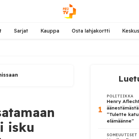
t
Sarjat
Kauppa
Osta lahjakortti
Kesku
missaan
Luet
POLITIIKKA
Henry Aflecht
1
ysatamaan
äänestämästä
“Tulette katu
elämäänne”
i isku
SOMEUUTISET