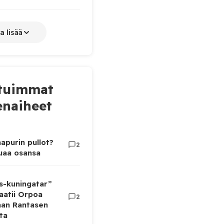
a lisää
tuimmat
naiheet
apurin pullot?
2
luaa osansa
as-kuningatar”
aatii Orpoa
2
aan Rantasen
ta