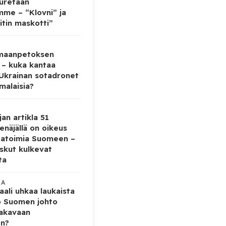
auretaan
mme – “Klovni” ja
itin maskotti”
 maanpetoksen
 – kuka kantaa
 Ukrainan sotadronet
malaisia?
jan artikla 51
enäjällä on oikeus
tatoimia Suomeen –
iskut kulkevat
ta
KA
ali uhkaa laukaista
o Suomen johto
vakavaan
en?