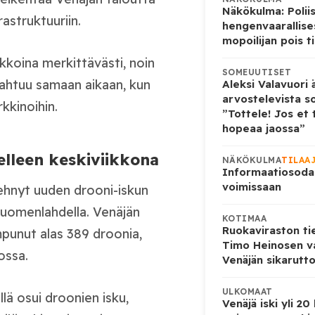
Näkökulma: Poliisi
astruktuuriin.
hengenvaarallise
mopoilijan pois ti
ikkoina merkittävästi, noin
SOMEUUTISET
apahtuu samaan aikaan, kun
Aleksi Valavuori ä
arvostelevista s
kkinoihin.
”Tottele! Jos et 
hopeaa jaossa”
lleen keskiviikkona
NÄKÖKULMA
TILAA
Informaatiosoda
voimissaan
tehnyt uuden drooni-iskun
 Suomenlahdella. Venäjän
KOTIMAA
Ruokaviraston ti
mpunut alas 389 droonia,
Timo Heinosen v
ossa.
Venäjän sikarutto
ULKOMAAT
ä osui droonien isku,
Venäjä iski yli 20