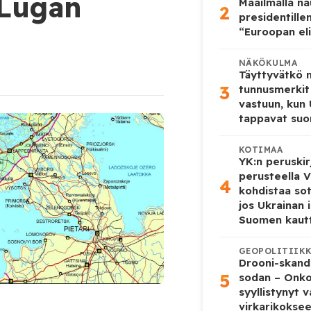
-Lugan
Maailmalla n
2
presidentille
“Euroopan eli
NÄKÖKULMA
Täyttyvätkö
3
tunnusmerkit
vastuun, kun
tappavat suo
KOTIMAA
YK:n peruskir
perusteella V
4
kohdistaa so
jos Ukrainan 
Suomen kaut
GEOPOLITIIK
Drooni-skanda
5
sodan – Onk
syyllistynyt 
virkarikokse