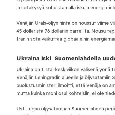
ja sotakykyä kohdistamalla iskuja energia-infr
Venäjän Urals-öljyn hinta on noussut viime vi
45 dollarista 76 dollariin barrelilta. Nousu t
Iranin sota vaikuttaa globaaleihin energiamar
Ukraina iski Suomenlahdella uude
Ukraina on tiistai-keskiviikon välisenä yönä 
Venäjän Leningradin alueelle ja öljysatamiin
puolustusministeri ilmoitti, että Venäjä on a
mutta kuinka moni osui kohteisiin, ei ole tied
Ust-Lugan öljysatamaan Suomenlahden peräll