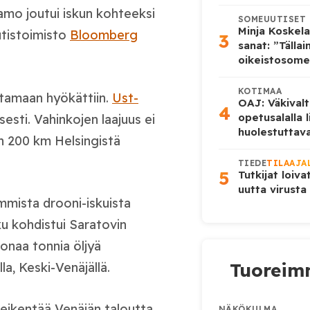
stamo joutui iskun kohteeksi
SOMEUUTISET
Minja Koskela
utistoimisto
Bloomberg
3
sanat: ”Tälla
oikeistosome
KOTIMAA
tamaan hyökättiin.
Ust-
OAJ: Väkivalt
4
opetusalalla 
esti. Vahinkojen laajuus ei
huolestuttava
n 200 km Helsingistä
TIEDE
TILAAJA
5
Tutkijat loiva
uutta virusta
immista drooni-iskuista
ku kohdistui Saratovin
oonaa tonnia öljyä
Tuoreimm
la, Keski-Venäjällä.
eikentää Venäjän taloutta
NÄKÖKULMA