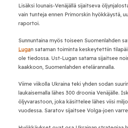
Lisäksi lounais-Venäjällä sijaitseva öljynjalo
vain tunteja ennen Primorskin hyökkäystä, u
raportoi.
Sunnuntaina myös toiseen Suomenlahden sa
Luga
n sataman toiminta keskeytettiin tilapäis
ole tiedossa. Ust-Lugan satama sijaitsee noi
kaakkoon, Suomenlahden etelärannalla.
Viime viikolla Ukraina teki yhden sodan suur
laukaisemalla lähes 300 droonia Venäjälle. Is
öljyvarastoon, joka käsittelee lähes viisi milj
vuodessa. Saratov sijaitsee Volga-joen varrel
Hyökkäykset ovat osa Ukrainan strategiaa h