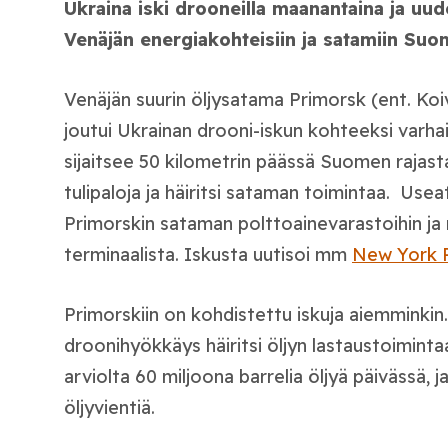
Ukraina iski drooneilla maanantaina ja uud
Venäjän energiakohteisiin ja satamiin Suo
Venäjän suurin öljysatama Primorsk (ent. Koi
joutui Ukrainan drooni-iskun kohteeksi varh
sijaitsee 50 kilometrin päässä Suomen rajasta
tulipaloja ja häiritsi sataman toimintaa. Usea
Primorskin sataman polttoainevarastoihin ja r
terminaalista. Iskusta uutisoi mm
New York 
Primorskiin on kohdistettu iskuja aiemminkin
droonihyökkäys häiritsi öljyn lastaustoiminta
arviolta 60 miljoona barrelia öljyä päivässä, 
öljyvientiä.