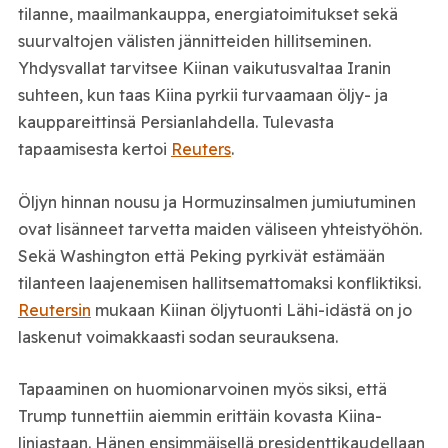
tilanne, maailmankauppa, energiatoimitukset sekä
suurvaltojen välisten jännitteiden hillitseminen.
Yhdysvallat tarvitsee Kiinan vaikutusvaltaa Iranin
suhteen, kun taas Kiina pyrkii turvaamaan öljy- ja
kauppareittinsä Persianlahdella. Tulevasta
tapaamisesta kertoi
Reuters
.
Öljyn hinnan nousu ja Hormuzinsalmen jumiutuminen
ovat lisänneet tarvetta maiden väliseen yhteistyöhön.
Sekä Washington että Peking pyrkivät estämään
tilanteen laajenemisen hallitsemattomaksi konfliktiksi.
Reutersin
mukaan Kiinan öljytuonti Lähi-idästä on jo
laskenut voimakkaasti sodan seurauksena.
Tapaaminen on huomionarvoinen myös siksi, että
Trump tunnettiin aiemmin erittäin kovasta Kiina-
linjastaan. Hänen ensimmäisellä presidenttikaudellaan