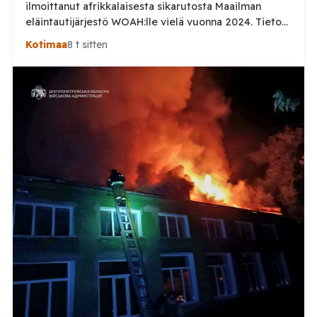
ilmoittanut afrikkalaisesta sikarutosta Maailman
eläintautijärjestö WOAH:lle vielä vuonna 2024. Tieto
haastaa kokoomuksen kansanedustaja Timo Heinosen
Kotimaa
8 t sitten
(kok.) esittämän väitteen Venäjän
sikaruttoilmoituksista. Suomi on puolestaan
ilmoittanut tuoreesta Virolahden tapauksesta sekä
WOAH:n kautta että suoraan Venäjän
eläinlääkintäviranomaisille. Ruokavirasto kertoi Posi
TV:lle tarkempia tietoja Suomen ensimmäisestä
afrikkalaisen sikaruton tapauksesta sekä
eläintautitietojen vaihdosta […]