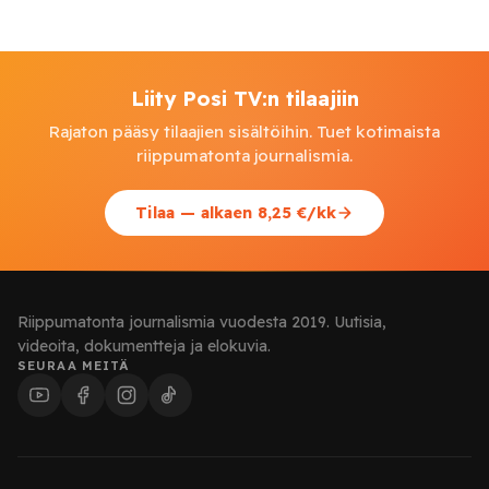
Liity Posi TV:n tilaajiin
Rajaton pääsy tilaajien sisältöihin. Tuet kotimaista
riippumatonta journalismia.
Tilaa — alkaen 8,25 €/kk
Riippumatonta journalismia vuodesta 2019. Uutisia,
videoita, dokumentteja ja elokuvia.
SEURAA MEITÄ