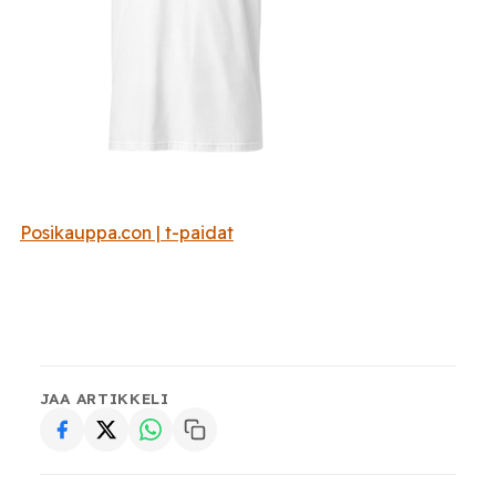
Posikauppa.con | t-paidat
JAA ARTIKKELI