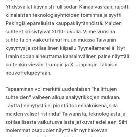
Yhdysvallat käynnisti tullisodan Kiinaa vastaan, rajoitti
kiinalaisten teknologiayhtiöiden toimintaa ja syytti
Pekingiä epäreiluista kauppakäytännöistä. Maiden
suhteet kriisiytyivät 2010-luvulla. Viime vuosina
suhteita on vaikeuttanut muun muassa Taiwanin
kysymys ja sotilaallinen kilpailu Tyynellämerellä. Nyt
Iranin sodan aiheuttama kansainvälinen paine näyttää
kuitenkin vievän Trumpin ja Xi Jinpingin takaisin
neuvottelupöytään.
Tapaaminen voi merkitä uudenlaisen “hallittujen
suhteiden” vaiheen alkua analyytikkojen mukaan.
Täyttä liennytystä ei pidetä todennäköisenä, sillä
maiden väliset ristiriidat Taiwanista, teknologiasta ja
sotilaallisesta vaikutusvallasta jatkuvat edelleen. Silti
molemmat osapuolet näyttävät nyt hakevan