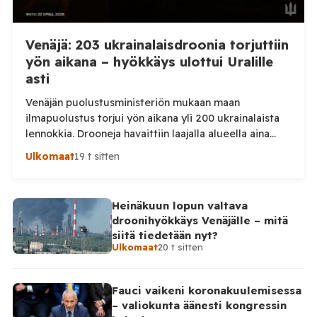
Venäjä: 203 ukrainalaisdroonia torjuttiin
yön aikana – hyökkäys ulottui Uralille
asti
Venäjän puolustusministeriön mukaan maan
ilmapuolustus torjui yön aikana yli 200 ukrainalaista
lennokkia. Drooneja havaittiin laajalla alueella aina
Uralille asti. Venäjän puolustusministeriön virallisen
Ulkomaat
19 t sitten
ilmoituksen mukaan ilmapuolustus sieppasi ja tuhosi
yhteensä 203 ukrainalaista kiinteäsiipistä
miehittämätöntä ilma-alusta torstai-illan 6. elokuuta
Heinäkuun lopun valtava
ja perjantaiaamun 7. elokuuta välisenä aikana.
droonihyökkäys Venäjälle – mitä
Ministeriön ilmoitus koskee aikaväliä kello 20–08
siitä tiedetään nyt?
Moskovan aikaa. Ministeriön mukaan drooneja
Ulkomaat
20 t sitten
torjuttiin […]
Fauci vaikeni koronakuulemisessa
– valiokunta äänesti kongressin