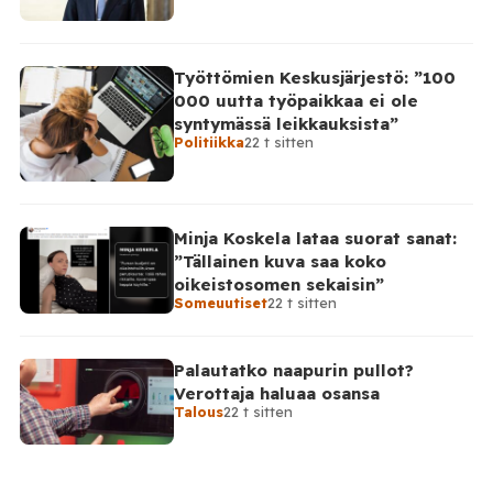
Työttömien Keskusjärjestö: ”100
000 uutta työpaikkaa ei ole
syntymässä leikkauksista”
Politiikka
22 t sitten
Minja Koskela lataa suorat sanat:
”Tällainen kuva saa koko
oikeistosomen sekaisin”
Someuutiset
22 t sitten
Palautatko naapurin pullot?
Verottaja haluaa osansa
Talous
22 t sitten