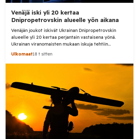
Venäjä iski yli 20 kertaa
Dnipropetrovskin alueelle yön aikana
Venäjän joukot iskivät Ukrainan Dnipropetrovskin
alueelle yli 20 kertaa perjantain vastaisena yönä.
Ukrainan viranomaisten mukaan iskuja tehtiin
drooneilla ja tykistöllä viidelle eri alueelle.
Ulkomaat
18 t sitten
Henkilövahingoilta vältyttiin. Dnipropetrovskin
alueellisen sotilashallinnon johtaja Oleksandr Hanzha
kertoi perjantaiaamuna 7. elokuuta julkaisemassaan
Telegram-päivityksessä, että Venäjän joukot
hyökkäsivät yön aikana yli 20 kertaa viidelle alueelle.
Nikopolin alueella iskuja kohdistui Nikopolin
kaupunkiin sekä […]