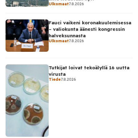
Ulkomaat
7.8.2026
Fauci vaikeni koronakuulemisessa
– valiokunta äänesti kongressin
halveksunnasta
Ulkomaat
7.8.2026
Tutkijat loivat tekoälyllä 16 uutta
virusta
Tiede
7.8.2026