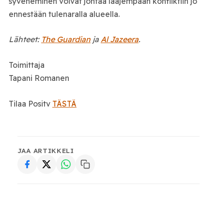
syveneminen voivat johtaa laajempaan konfliktiin jo
ennestään tulenaralla alueella.
Lähteet:
The Guardian
ja
Al Jazeera
.
Toimittaja
Tapani Romanen
Tilaa Positv
TÄSTÄ
JAA ARTIKKELI