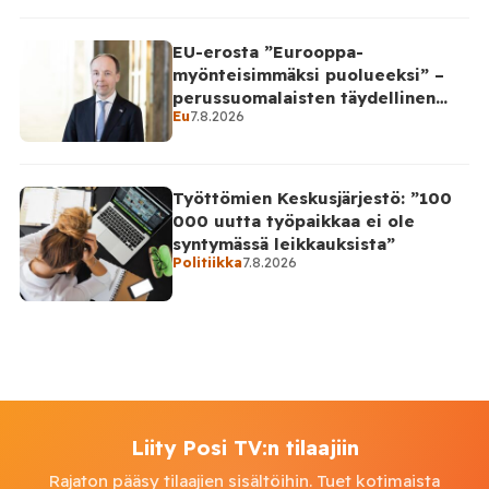
EU-erosta ”Eurooppa-
myönteisimmäksi puolueeksi” –
perussuomalaisten täydellinen
Eu
7.8.2026
takinkääntö
Työttömien Keskusjärjestö: ”100
000 uutta työpaikkaa ei ole
syntymässä leikkauksista”
Politiikka
7.8.2026
Liity Posi TV:n tilaajiin
Rajaton pääsy tilaajien sisältöihin. Tuet kotimaista