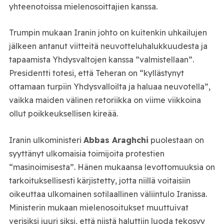
yhteenotoissa mielenosoittajien kanssa.
Trumpin mukaan Iranin johto on kuitenkin uhkailujen
jälkeen antanut viitteitä neuvotteluhalukkuudesta ja
tapaamista Yhdysvaltojen kanssa ”valmistellaan”.
Presidentti totesi, että Teheran on “kyllästynyt
ottamaan turpiin Yhdysvalloilta ja haluaa neuvotella”,
vaikka maiden välinen retoriikka on viime viikkoina
ollut poikkeuksellisen kireää.
Iranin ulkoministeri
Abbas Araghchi
puolestaan on
syyttänyt ulkomaisia toimijoita protestien
“masinoimisesta”. Hänen mukaansa levottomuuksia on
tarkoituksellisesti kärjistetty, jotta niillä voitaisiin
oikeuttaa ulkomainen sotilaallinen väliintulo Iranissa.
Ministerin mukaan mielenosoitukset muuttuivat
verisiksi juuri siksi, että niistä haluttiin luoda tekosyy