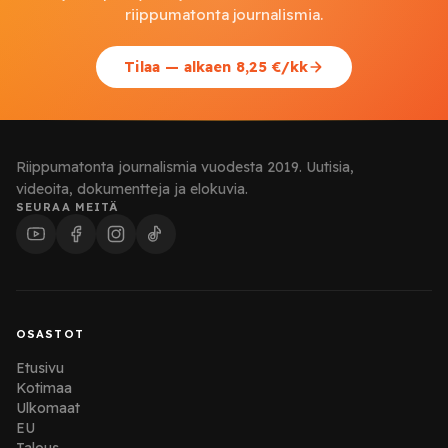
riippumatonta journalismia.
Tilaa — alkaen 8,25 €/kk
Riippumatonta journalismia vuodesta 2019. Uutisia,
videoita, dokumentteja ja elokuvia.
SEURAA MEITÄ
OSASTOT
Etusivu
Kotimaa
Ulkomaat
EU