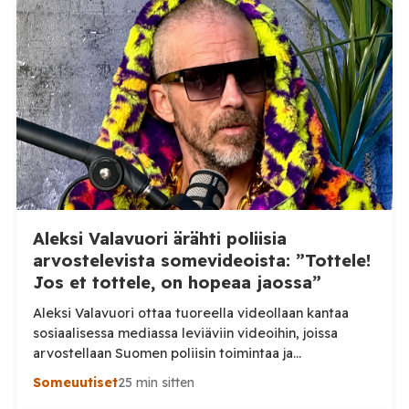
Aleksi Valavuori ärähti poliisia
arvostelevista somevideoista: ”Tottele!
Jos et tottele, on hopeaa jaossa”
Aleksi Valavuori ottaa tuoreella videollaan kantaa
sosiaalisessa mediassa leviäviin videoihin, joissa
arvostellaan Suomen poliisin toimintaa ja
voimankäyttöä. Valavuoren mukaan videot ovat usein
Someuutiset
25 min sitten
irrotettuja asiayhteydestään ja niiden seurauksena