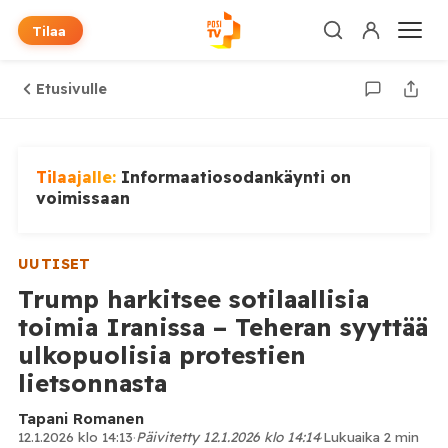
Tilaa
Etusivulle
Tilaajalle:
Informaatiosodankäynti on
voimissaan
UUTISET
Trump harkitsee sotilaallisia
toimia Iranissa – Teheran syyttää
ulkopuolisia protestien
lietsonnasta
Tapani Romanen
12.1.2026 klo 14:13
·
Päivitetty 12.1.2026 klo 14:14
·
Lukuaika 2 min