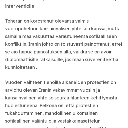
interventiolle .
Teheran on korostanut olevansa valmis
vuoropuheluun kansainvälisen yhteisön kanssa, mutta
samalla maa vakuuttaa varautuneensa sotilaalliseen
konfliktiin. Iranin johto on toistuvasti painottanut, ettei
se aio taipua painostuksen alla, vaikka se on avoin
diplomaattisille ratkaisuille, jos maan suvereniteettia
kunnioitetaan .
Vuoden vaihteen tienoilla alkaneiden protestien on
arvioitu olevan Iranin vakavimmat vuosiin ja
kansainvälinen yhteisö seuraa tilanteen kehittymistä
huolestuneena. Pelkona on, että protestien
tukahduttaminen, mahdollinen ulkomainen
sotilaallinen väliintulo ja vastakkainasettelun