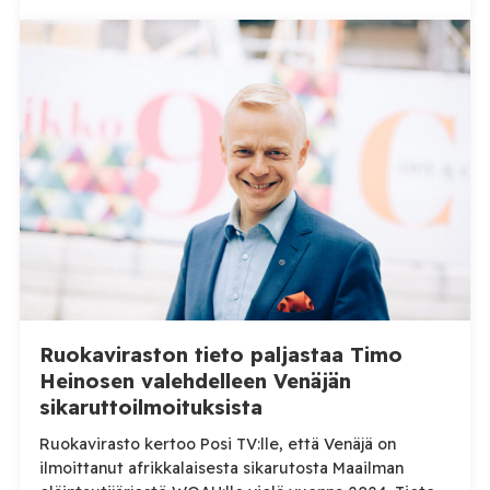
Ruokaviraston tieto paljastaa Timo
Heinosen valehdelleen Venäjän
sikaruttoilmoituksista
Ruokavirasto kertoo Posi TV:lle, että Venäjä on
ilmoittanut afrikkalaisesta sikarutosta Maailman