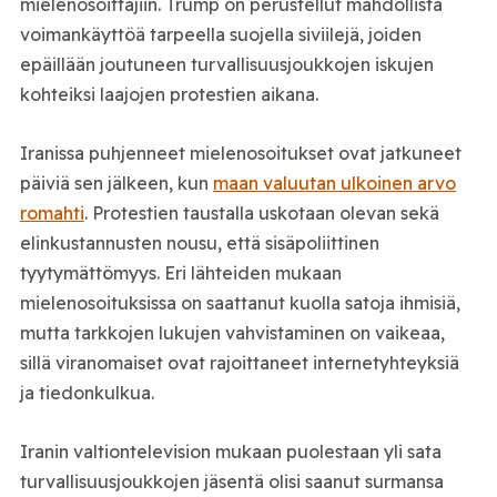
mielenosoittajiin. Trump on perustellut mahdollista
voimankäyttöä tarpeella suojella siviilejä, joiden
epäillään joutuneen turvallisuusjoukkojen iskujen
kohteiksi laajojen protestien aikana.
Iranissa puhjenneet mielenosoitukset ovat jatkuneet
päiviä sen jälkeen, kun
maan valuutan ulkoinen arvo
romahti
. Protestien taustalla uskotaan olevan sekä
elinkustannusten nousu, että sisäpoliittinen
tyytymättömyys. Eri lähteiden mukaan
mielenosoituksissa on saattanut kuolla satoja ihmisiä,
mutta tarkkojen lukujen vahvistaminen on vaikeaa,
sillä viranomaiset ovat rajoittaneet internetyhteyksiä
ja tiedonkulkua.
Iranin valtiontelevision mukaan puolestaan yli sata
turvallisuusjoukkojen jäsentä olisi saanut surmansa