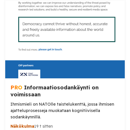
luottamus poliisiin rapautuu. Aleksi Valavuori nostaa
videollaan esiin ilmiön, jonka hän kertoo yleistyneen
sosiaalisessa mediassa: videot poliisin toiminnasta ja
erityisesti tilanteista, joissa poliisin voimankäyttöä
arvostellaan. Tilaa Posi TV […]
PRO
Informaatiosodankäynti on
voimissaan
Ihmismieli on NATOlle taistelukenttä, jossa ihmisen
ajatteluprosesseja muokataan kognitiivisella
sodankäynnillä.
Näkökulma
19 t sitten