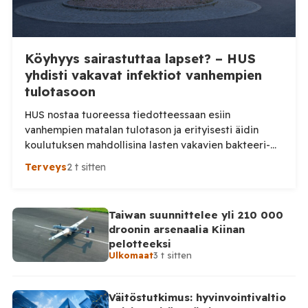
Köyhyys sairastuttaa lapset? – HUS
yhdisti vakavat infektiot vanhempien
tulotasoon
HUS nostaa tuoreessa tiedotteessaan esiin
vanhempien matalan tulotason ja erityisesti äidin
koulutuksen mahdollisina lasten vakavien bakteeri-
infektioiden riskitekijöinä. Tutkimusta tarkemmin
Terveys
2 t sitten
katsottaessa kuva on kuitenkin huomattavasti
varovaisempi: keskeinen yhteys ei ollut tilastollisesti
merkitsevä. HUS julkaisi maanantaina tiedotteen
Taiwan suunnittelee yli 210 000
”Vanhempien alhainen tulotaso ja koulutus voivat
droonin arsenaalia Kiinan
vaikuttaa lasten vakavien bakteeri-infektioiden
pelotteeksi
riskiin”, jonka mukaan lasten riski sairastua vakavaan
Ulkomaat
3 t sitten
bakteeri-infektioon on hieman […]
Väitöstutkimus: hyvinvointivaltio