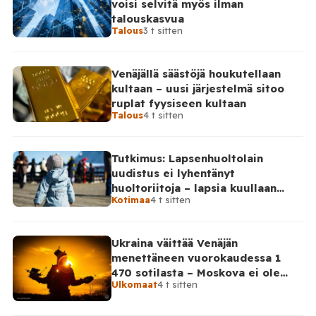
voisi selvitä myös ilman
talouskasvua
Talous
3 t sitten
Venäjällä säästöjä houkutellaan
kultaan – uusi järjestelmä sitoo
ruplat fyysiseen kultaan
Talous
4 t sitten
Tutkimus: Lapsenhuoltolain
uudistus ei lyhentänyt
huoltoriitoja – lapsia kuullaan
Kotimaa
4 t sitten
edelleen harvoin
Ukraina väittää Venäjän
menettäneen vuorokaudessa 1
470 sotilasta – Moskova ei ole
Ulkomaat
4 t sitten
vahvistanut lukuja