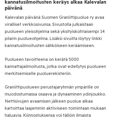
kannatusilmoitusten keräys alkaa Kalevalan
päivänä
Kalevalan päivänä Suomen Graniittipuolue ry avaa
viralliset verkkosivunsa. Sivustolla julkaistaan
puolueen yleisohjelma sekä yksityiskohtaisempi 14
pilarin puolueohjelma. Lisäksi sivuilta löytyy linkki
kannatusilmoitusten sähköiseen keräämiseen.
Puolueen tavoitteena on kerätä 5000
kannattajailmoitusta, jotka ovat edellytys puolueen
merkitsemiselle puoluerekisteriin.
Graniittipuolueen perustajaryhmän ympärille on
muodostumassa osaava ja dynaaminen ydinjoukko.
Nettisivujen avaamisen jälkeen puolue alkaa
kartoittaa laajemmin aktiiviseen toimintaan mukaan
haluavia. Kiinnostuksensa voi tällöin ilmaista