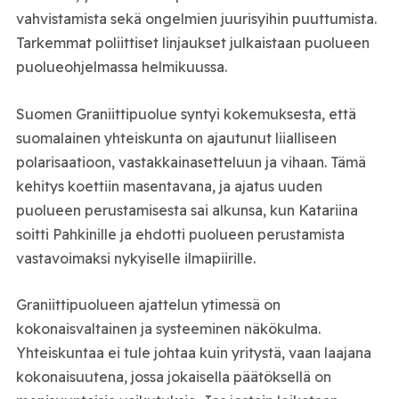
vahvistamista sekä ongelmien juurisyihin puuttumista.
Tarkemmat poliittiset linjaukset julkaistaan puolueen
puolueohjelmassa helmikuussa.
Suomen Graniittipuolue syntyi kokemuksesta, että
suomalainen yhteiskunta on ajautunut liialliseen
polarisaatioon, vastakkainasetteluun ja vihaan. Tämä
kehitys koettiin masentavana, ja ajatus uuden
puolueen perustamisesta sai alkunsa, kun Katariina
soitti Pahkinille ja ehdotti puolueen perustamista
vastavoimaksi nykyiselle ilmapiirille.
Graniittipuolueen ajattelun ytimessä on
kokonaisvaltainen ja systeeminen näkökulma.
Yhteiskuntaa ei tule johtaa kuin yritystä, vaan laajana
kokonaisuutena, jossa jokaisella päätöksellä on