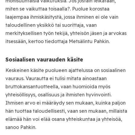
monisuuntaisia vaikutuksia. Jos jostain leikataan,
miten se vaikuttaa toisaalla?. Puolue korostaa
laajempaa ihmiskäsitystä, jossa ihminen ei ole vain
taloudellinen yksikkö tai suorittaja, vaan
merkityksellisen työn tekijä, yhteisön jäsen ja arvokas
itsessään, kertoo tiedottaja Metsälintu Pahkin.
Sosiaalisen vaurauden käsite
Keskeinen käsite puolueen ajattelussa on sosiaalinen
vauraus. Vaurautta ei tulisi mitata ainoastaan
bruttokansantuotteella, vaan huomioida myös
yhteisöllisyys, osallisuus ja ihmisten hyvinvointi.
Ihmisen arvo ei määräydy sen mukaan, kuinka paljon
hän tuottaa taloudellisesti, vaan sen mukaan, millaista
elämää hän voi elää osana yhteiskuntaa ja yhteisöä,
sanoo Pahkin.