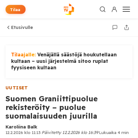
Tilaa
Etusivulle
Tilaajalle:
Venäjällä säästöjä houkutellaan
kultaan – uusi järjestelmä sitoo ruplat
fyysiseen kultaan
UUTISET
Suomen Graniittipuolue
rekisteröity – puolue
suomalaisuuden juurilla
Karoliina Balk
12.2.2026 klo 11:13
·
Päivitetty 12.2.2026 klo 16:39
·
Lukuaika 4 min