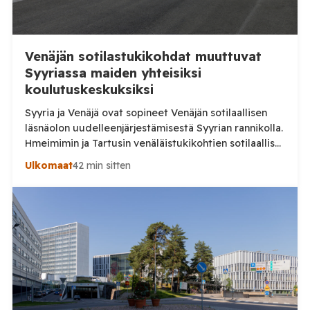
Venäjän sotilastukikohdat muuttuvat
Syyriassa maiden yhteisiksi
koulutuskeskuksiksi
Syyria ja Venäjä ovat sopineet Venäjän sotilaallisen
läsnäolon uudelleenjärjestämisestä Syyrian rannikolla.
Hmeimimin ja Tartusin venäläistukikohtien sotilaalliset
osat on määrä muuttaa maiden yhteisiksi koulutus- ja
Ulkomaat
42 min sitten
pätevöittämiskeskuksiksi, samalla kun osa Venäjän
käytössä olleesta infrastruktuurista siirtyy Syyrian
siviilihallinnon alaisuuteen. Syyrian ulkoministeriö
ilmoitti sunnuntaina 9. elokuuta, että Damaskos ja
Moskova ovat päässeet yhteisymmärrykseen Venäjän
Syyriassa sijaitsevien tukikohtien tulevaisuudesta.
Syyrian […]