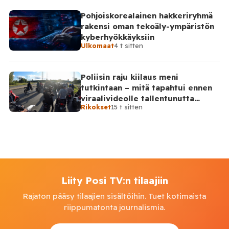
Pohjoiskorealainen hakkeriryhmä
rakensi oman tekoäly-ympäristön
kyberhyökkäyksiin
Ulkomaat
4 t sitten
Poliisin raju kiilaus meni
tutkintaan – mitä tapahtui ennen
viraalivideolle tallentunutta
Rikokset
15 t sitten
hetkeä?
Liity Posi TV:n tilaajiin
Rajaton pääsy tilaajien sisältöihin. Tuet kotimaista
riippumatonta journalismia.