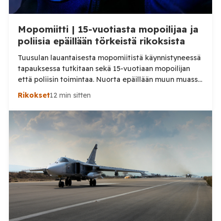
Mopomiitti | 15-vuotiasta mopoilijaa ja
poliisia epäillään törkeistä rikoksista
Tuusulan lauantaisesta mopomiitistä käynnistyneessä
tapauksessa tutkitaan sekä 15-vuotiaan mopoilijan
että poliisin toimintaa. Nuorta epäillään muun muassa
törkeästä liikenneturvallisuuden vaarantamisesta.
Rikokset
12 min sitten
Pysäytystilanteessa mukana ollutta poliisia
puolestaan epäillään virkavelvollisuuden
rikkomisesta, törkeästä liikenneturvallisuuden
vaarantamisesta ja vammantuottamuksesta.
Tuusulassa lauantaina 8. elokuuta tapahtuneesta
mopoilijan pysäytystilanteesta on aloitettu kaksi
erillistä esitutkintaa. Poliisin mukaan mopomiitissä oli
paikalla kymmeniä nuoria. Alueella liikennevalvontaa
tehnyt poliisipartio […]