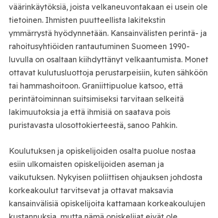
väärinkäytöksiä, joista velkaneuvontakaan ei usein ole
tietoinen. Ihmisten puutteellista lakitekstin
ymmärrystä hyödynnetään. Kansainvälisten perintä- ja
rahoitusyhtiöiden rantautuminen Suomeen 1990-
luvulla on osaltaan kiihdyttänyt velkaantumista. Monet
ottavat kulutusluottoja perustarpeisiin, kuten sähköön
tai hammashoitoon. Graniittipuolue katsoo, että
perintätoiminnan suitsimiseksi tarvitaan selkeitä
lakimuutoksia ja että ihmisiä on saatava pois
puristavasta ulosottokierteestä, sanoo Pahkin.
Koulutuksen ja opiskelijoiden osalta puolue nostaa
esiin ulkomaisten opiskelijoiden aseman ja
vaikutuksen. Nykyisen poliittisen ohjauksen johdosta
korkeakoulut tarvitsevat ja ottavat maksavia
kansainvälisiä opiskelijoita kattamaan korkeakoulujen
kustannuksia, mutta nämä opiskelijat eivät ole