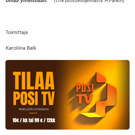
omaa yhteisöään. ”
(Ote puolueohjelmasta. M.Pahkin)
Toimittaja
Karoliina Balk