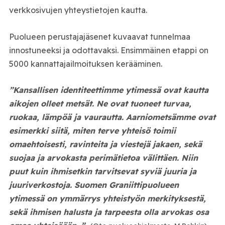
verkkosivujen yhteystietojen kautta.
Puolueen perustajajäsenet kuvaavat tunnelmaa
innostuneeksi ja odottavaksi. Ensimmäinen etappi on
5000 kannattajailmoituksen kerääminen.
”Kansallisen identiteettimme ytimessä ovat kautta
aikojen olleet metsät. Ne ovat tuoneet turvaa,
ruokaa, lämpöä ja vaurautta. Aarniometsämme ovat
esimerkki siitä, miten terve yhteisö toimii
omaehtoisesti, ravinteita ja viestejä jakaen, sekä
suojaa ja arvokasta perimätietoa välittäen. Niin
puut kuin ihmisetkin tarvitsevat syviä juuria ja
juuriverkostoja. Suomen Graniittipuolueen
ytimessä on ymmärrys yhteistyön merkityksestä,
sekä ihmisen halusta ja tarpeesta olla arvokas osa