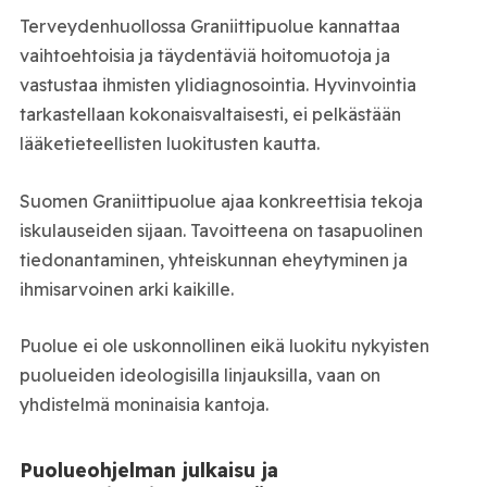
Terveydenhuollossa Graniittipuolue kannattaa
vaihtoehtoisia ja täydentäviä hoitomuotoja ja
vastustaa ihmisten ylidiagnosointia. Hyvinvointia
tarkastellaan kokonaisvaltaisesti, ei pelkästään
lääketieteellisten luokitusten kautta.
Suomen Graniittipuolue ajaa konkreettisia tekoja
iskulauseiden sijaan. Tavoitteena on tasapuolinen
tiedonantaminen, yhteiskunnan eheytyminen ja
ihmisarvoinen arki kaikille.
Puolue ei ole uskonnollinen eikä luokitu nykyisten
puolueiden ideologisilla linjauksilla, vaan on
yhdistelmä moninaisia kantoja.
Puolueohjelman julkaisu ja