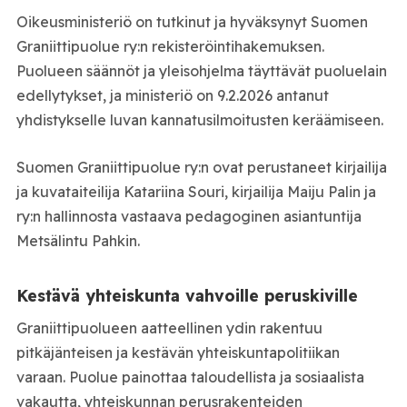
Oikeusministeriö on tutkinut ja hyväksynyt Suomen
Graniittipuolue ry:n rekisteröintihakemuksen.
Puolueen säännöt ja yleisohjelma täyttävät puoluelain
edellytykset, ja ministeriö on 9.2.2026 antanut
yhdistykselle luvan kannatusilmoitusten keräämiseen.
Suomen Graniittipuolue ry:n ovat perustaneet kirjailija
ja kuvataiteilija Katariina Souri, kirjailija Maiju Palin ja
ry:n hallinnosta vastaava pedagoginen asiantuntija
Metsälintu Pahkin.
Kestävä yhteiskunta vahvoille peruskiville
Graniittipuolueen aatteellinen ydin rakentuu
pitkäjänteisen ja kestävän yhteiskuntapolitiikan
varaan. Puolue painottaa taloudellista ja sosiaalista
vakautta, yhteiskunnan perusrakenteiden