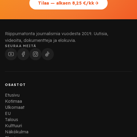
Tilaa — alkaen 8,25 €/kk
Riippumatonta journalismia vuodesta 2019. Uutisia,
videoita, dokumentteja ja elokuvia.
SEURAA MEITÄ
OSASTOT
Etusivu
Kotimaa
Ulkomaat
EU
Talous
Kulttuuri
Näkökulma