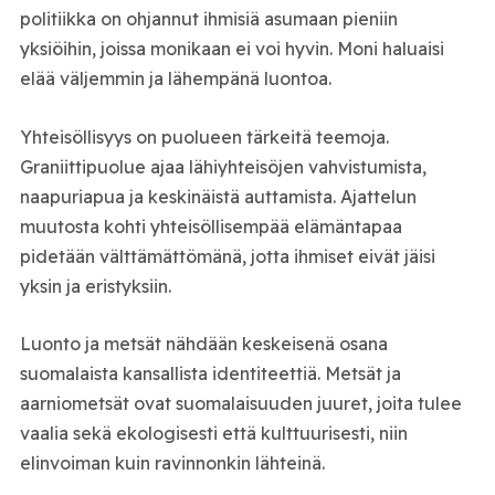
politiikka on ohjannut ihmisiä asumaan pieniin
yksiöihin, joissa monikaan ei voi hyvin. Moni haluaisi
elää väljemmin ja lähempänä luontoa.
Yhteisöllisyys on puolueen tärkeitä teemoja.
Graniittipuolue ajaa lähiyhteisöjen vahvistumista,
naapuriapua ja keskinäistä auttamista. Ajattelun
muutosta kohti yhteisöllisempää elämäntapaa
pidetään välttämättömänä, jotta ihmiset eivät jäisi
yksin ja eristyksiin.
Luonto ja metsät nähdään keskeisenä osana
suomalaista kansallista identiteettiä. Metsät ja
aarniometsät ovat suomalaisuuden juuret, joita tulee
vaalia sekä ekologisesti että kulttuurisesti, niin
elinvoiman kuin ravinnonkin lähteinä.