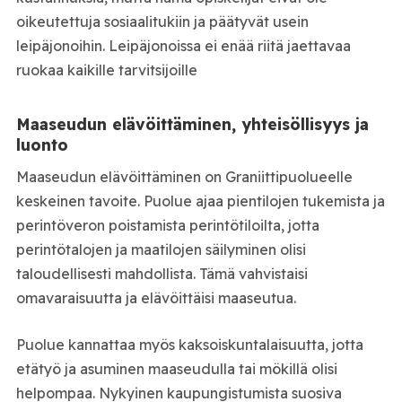
oikeutettuja sosiaalitukiin ja päätyvät usein
leipäjonoihin. Leipäjonoissa ei enää riitä jaettavaa
ruokaa kaikille tarvitsijoille
Maaseudun elävöittäminen, yhteisöllisyys ja
luonto
Maaseudun elävöittäminen on Graniittipuolueelle
keskeinen tavoite. Puolue ajaa pientilojen tukemista ja
perintöveron poistamista perintötiloilta, jotta
perintötalojen ja maatilojen säilyminen olisi
taloudellisesti mahdollista. Tämä vahvistaisi
omavaraisuutta ja elävöittäisi maaseutua.
Puolue kannattaa myös kaksoiskuntalaisuutta, jotta
etätyö ja asuminen maaseudulla tai mökillä olisi
helpompaa. Nykyinen kaupungistumista suosiva