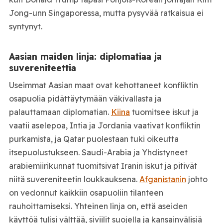
Jong-unn Singaporessa, mutta pysyvää ratkaisua ei
syntynyt.
Aasian maiden linja: diplomatiaa ja
suvereniteettia
Useimmat Aasian maat ovat kehottaneet konfliktin
osapuolia pidättäytymään väkivallasta ja
palauttamaan diplomatian.
Kiina
tuomitsee iskut ja
vaatii aselepoa, Intia ja Jordania vaativat konfliktin
purkamista, ja Qatar puolestaan tuki oikeutta
itsepuolustukseen. Saudi-Arabia ja Yhdistyneet
arabiemiirikunnat tuomitsivat Iranin iskut ja pitivät
niitä suvereniteetin loukkauksena.
Afganistanin
johto
on vedonnut kaikkiin osapuoliin tilanteen
rauhoittamiseksi. Yhteinen linja on, että aseiden
käyttöä tulisi välttää, siviilit suojella ja kansainvälisiä