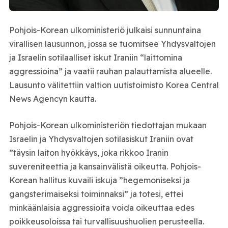
Pohjois-Korean ulkoministeriö julkaisi sunnuntaina
virallisen lausunnon, jossa se tuomitsee Yhdysvaltojen
ja Israelin sotilaalliset iskut Iraniin “laittomina
aggressioina” ja vaatii rauhan palauttamista alueelle.
Lausunto välitettiin valtion uutistoimisto Korea Central
News Agencyn kautta.
Pohjois-Korean ulkoministeriön tiedottajan mukaan
Israelin ja Yhdysvaltojen sotilasiskut Iraniin ovat
”täysin laiton hyökkäys, joka rikkoo Iranin
suvereniteettia ja kansainvälistä oikeutta. Pohjois-
Korean hallitus kuvaili iskuja ”hegemoniseksi ja
gangsterimaiseksi toiminnaksi” ja totesi, ettei
minkäänlaisia aggressioita voida oikeuttaa edes
poikkeusoloissa tai turvallisuushuolien perusteella.