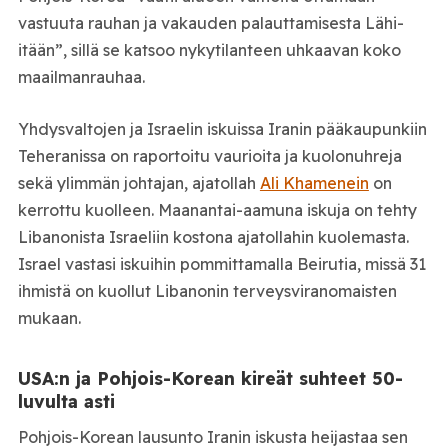
vastuuta rauhan ja vakauden palauttamisesta Lähi-
itään”, sillä se katsoo nykytilanteen uhkaavan koko
maailmanrauhaa.
Yhdysvaltojen ja Israelin iskuissa Iranin pääkaupunkiin
Teheranissa on raportoitu vaurioita ja kuolonuhreja
sekä ylimmän johtajan, ajatollah
Ali Khamenein
on
kerrottu kuolleen. Maanantai-aamuna iskuja on tehty
Libanonista Israeliin kostona ajatollahin kuolemasta.
Israel vastasi iskuihin pommittamalla Beirutia, missä 31
ihmistä on kuollut Libanonin terveysviranomaisten
mukaan.
USA:n ja Pohjois-Korean kireät suhteet 50-
luvulta asti
Pohjois-Korean lausunto Iranin iskusta heijastaa sen