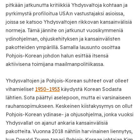
pitkään jatkunutta kritiikkiä Yhdysvaltoja kohtaan ja
pyrkimystä profiloitua USA:n vastustajaksi asioissa,
joissa se katsoo Yhdysvaltojen rikkovan kansainvälisiä
normeja. Tämä jännite on jatkunut vuosikymmeniä
ydinohjelman, ohjuskehityksen ja kansainvälisten
pakotteiden ympärillä. Samalla lausunto osoittaa
Pohjois-Korean johdon halun esittää itsensä
aktiivisena toimijana maailmanpolitiikassa.
Yhdysvaltojen ja Pohjois-Korean suhteet ovat olleet
vihamieliset
1950–1953
käydystä Korean Sodasta
lähtien. Sota päättyi aselepoon, mutta ei varsinaiseen
rauhansopimukseen. Keskeinen kiistakysymys on ollut
Pohjois-Korean ydinase- ja ohjusohjelma, jonka vuoksi
Yhdysvallat on ajanut ankaria kansainvälisiä
pakotteita. Vuonna 2018 nähtiin harvinainen liennytys,
kun Donald Trump tapasi Pohjois-Korean johtajan Kim