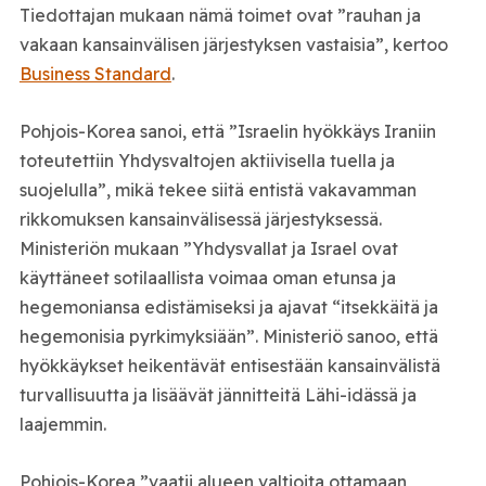
Tiedottajan mukaan nämä toimet ovat ”rauhan ja
vakaan kansainvälisen järjestyksen vastaisia”, kertoo
Business Standard
.
Pohjois-Korea sanoi, että ”Israelin hyökkäys Iraniin
toteutettiin Yhdysvaltojen aktiivisella tuella ja
suojelulla”, mikä tekee siitä entistä vakavamman
rikkomuksen kansainvälisessä järjestyksessä.
Ministeriön mukaan ”Yhdysvallat ja Israel ovat
käyttäneet sotilaallista voimaa oman etunsa ja
hegemoniansa edistämiseksi ja ajavat “itsekkäitä ja
hegemonisia pyrkimyksiään”. Ministeriö sanoo, että
hyökkäykset heikentävät entisestään kansainvälistä
turvallisuutta ja lisäävät jännitteitä Lähi-idässä ja
laajemmin.
Pohjois-Korea ”vaatii alueen valtioita ottamaan