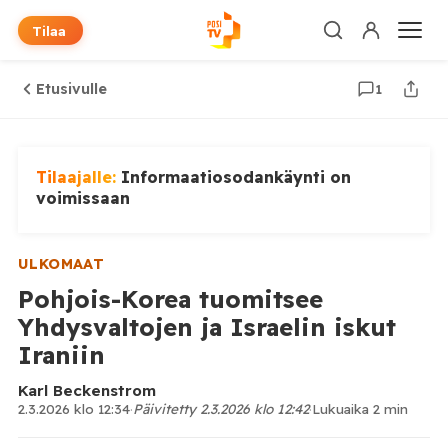
Tilaa
Etusivulle
1
Tilaajalle:
Informaatiosodankäynti on
voimissaan
ULKOMAAT
Pohjois-Korea tuomitsee
Yhdysvaltojen ja Israelin iskut
Iraniin
Karl Beckenstrom
2.3.2026 klo 12:34
·
Päivitetty 2.3.2026 klo 12:42
·
Lukuaika 2 min