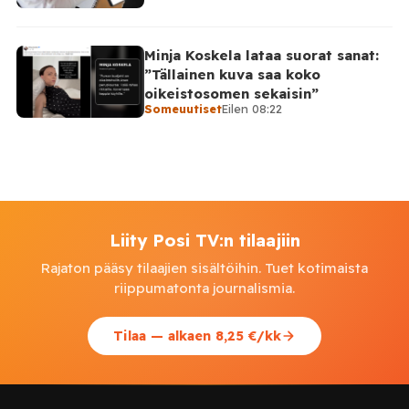
Minja Koskela lataa suorat sanat:
”Tällainen kuva saa koko
oikeistosomen sekaisin”
Someuutiset
Eilen 08:22
Liity Posi TV:n tilaajiin
Rajaton pääsy tilaajien sisältöihin. Tuet kotimaista
riippumatonta journalismia.
Tilaa — alkaen 8,25 €/kk