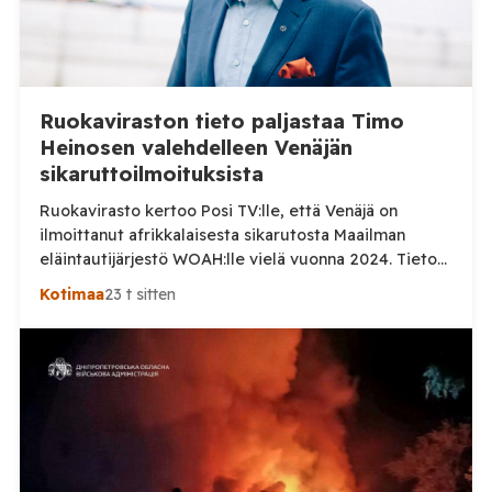
Ruokaviraston tieto paljastaa Timo
Heinosen valehdelleen Venäjän
sikaruttoilmoituksista
Ruokavirasto kertoo Posi TV:lle, että Venäjä on
ilmoittanut afrikkalaisesta sikarutosta Maailman
eläintautijärjestö WOAH:lle vielä vuonna 2024. Tieto
haastaa kokoomuksen kansanedustaja Timo Heinosen
Kotimaa
23 t sitten
(kok.) esittämän väitteen Venäjän
sikaruttoilmoituksista. Suomi on puolestaan
ilmoittanut tuoreesta Virolahden tapauksesta sekä
WOAH:n kautta että suoraan Venäjän
eläinlääkintäviranomaisille. Ruokavirasto kertoi Posi
TV:lle tarkempia tietoja Suomen ensimmäisestä
afrikkalaisen sikaruton tapauksesta sekä
eläintautitietojen vaihdosta […]