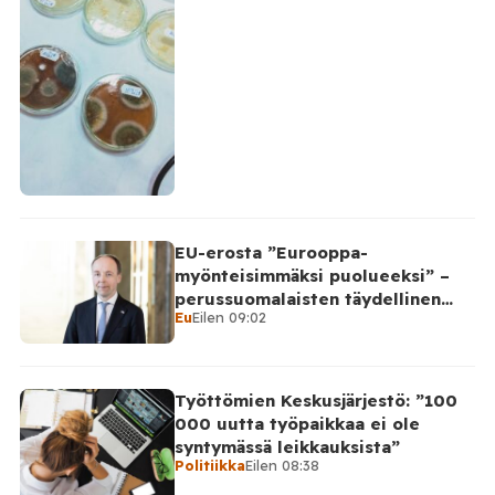
EU-erosta ”Eurooppa-
myönteisimmäksi puolueeksi” –
perussuomalaisten täydellinen
Eu
Eilen 09:02
takinkääntö
Työttömien Keskusjärjestö: ”100
000 uutta työpaikkaa ei ole
syntymässä leikkauksista”
Politiikka
Eilen 08:38