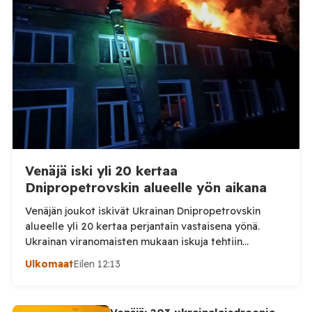
Venäjä iski yli 20 kertaa
Dnipropetrovskin alueelle yön aikana
Venäjän joukot iskivät Ukrainan Dnipropetrovskin
alueelle yli 20 kertaa perjantain vastaisena yönä.
Ukrainan viranomaisten mukaan iskuja tehtiin
drooneilla ja tykistöllä viidelle eri alueelle.
Ulkomaat
Eilen 12:13
Henkilövahingoilta vältyttiin. Dnipropetrovskin
alueellisen sotilashallinnon johtaja Oleksandr Hanzha
kertoi perjantaiaamuna 7. elokuuta julkaisemassaan