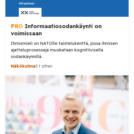
PRO
Informaatiosodankäynti on
voimissaan
Ihmismieli on NATOlle taistelukenttä, jossa ihmisen
ajatteluprosesseja muokataan kognitiivisella
sodankäynnillä.
Näkökulma
3 t sitten