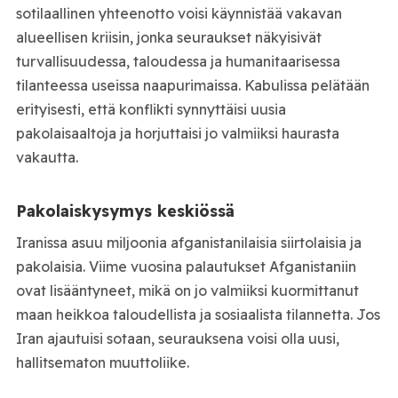
sotilaallinen yhteenotto voisi käynnistää vakavan
alueellisen kriisin, jonka seuraukset näkyisivät
turvallisuudessa, taloudessa ja humanitaarisessa
tilanteessa useissa naapurimaissa. Kabulissa pelätään
erityisesti, että konflikti synnyttäisi uusia
pakolaisaaltoja ja horjuttaisi jo valmiiksi haurasta
vakautta.
Pakolaiskysymys keskiössä
Iranissa asuu miljoonia afganistanilaisia siirtolaisia ja
pakolaisia. Viime vuosina palautukset Afganistaniin
ovat lisääntyneet, mikä on jo valmiiksi kuormittanut
maan heikkoa taloudellista ja sosiaalista tilannetta. Jos
Iran ajautuisi sotaan, seurauksena voisi olla uusi,
hallitsematon muuttoliike.