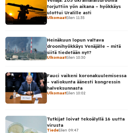
Venäjä: 203 ukrainalaisdroonia
Telegram-päivityksessä, että Venäjän joukot
torjuttiin yön aikana – hyökkäys
hyökkäsivät yön aikana yli 20 kertaa viidelle alueelle.
ulottui Uralille asti
Nikopolin alueella iskuja kohdistui Nikopolin
Ulkomaat
Eilen 11:35
kaupunkiin sekä […]
Heinäkuun lopun valtava
droonihyökkäys Venäjälle – mitä
siitä tiedetään nyt?
Ulkomaat
Eilen 10:30
Fauci vaikeni koronakuulemisessa
– valiokunta äänesti kongressin
halveksunnasta
Ulkomaat
Eilen 10:02
Tutkijat loivat tekoälyllä 16 uutta
virusta
Tiede
Eilen 09:47