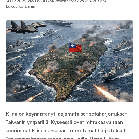
30.12.2025 klo 05:00
·
Päivitetty 29.12.2025 klo 19:31
·
Lukuaika 2 min
Kiina
on käynnistänyt laajamittaiset sotaharjoitukset
Taiwan
in ympärillä. Kyseessä ovat mittakaavaltaan
suurimmat Kiinan koskaan toteuttamat harjoitukset
Taiwaninsalmessa ja sen lähialueilla. Harjoituksiin