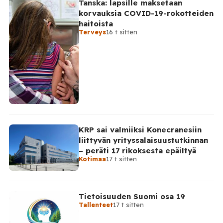
Tanska: lapsille maksetaan
korvauksia COVID-19-rokotteiden
haitoista
Terveys
16 t sitten
KRP sai valmiiksi Konecranesiin
liittyvän yrityssalaisuustutkinnan
– peräti 17 rikoksesta epäiltyä
Kotimaa
17 t sitten
Tietoisuuden Suomi osa 19
Tallenteet
17 t sitten