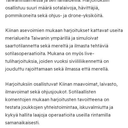
osallistuu suuri määrä sotalaivoja, hävittäjiä,
pommikoneita sekä ohjus- ja drone-yksiköitä.
Kiinan asevoimien mukaan harjoitukset kattavat useita
merialueita Taiwanin ympärillä ja simuloivat
saartotilannetta sekä mereltä ja ilmasta tehtäviä
sotilasoperaatioita. Mukana on myös live-
tuliharjoituksia, joiden vuoksi siviililiikennettä on
jouduttu rajoittamaan sekä ilmassa että merellä.
Harjoituksiin osallistuvat Kiinan maavoimat, laivasto,
ilmavoimat sekä ohjusjoukot. Sotilaallisten
komentojen mukaan harjoitusten tavoitteena on
testata joukkojen yhteistoimintaa, iskuvalmiutta ja
kykyä hallita laajoja operaatioita useilla rintamilla
samanaikaisesti.