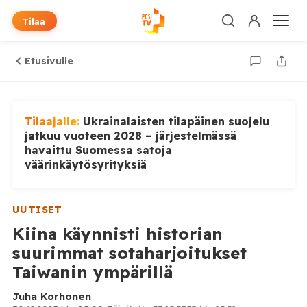
Tilaa
Etusivulle
Tilaajalle:
Ukrainalaisten tilapäinen suojelu
jatkuu vuoteen 2028 – järjestelmässä
havaittu Suomessa satoja
väärinkäytösyrityksiä
UUTISET
Kiina käynnisti historian
suurimmat sotaharjoitukset
Taiwanin ympärillä
Juha Korhonen