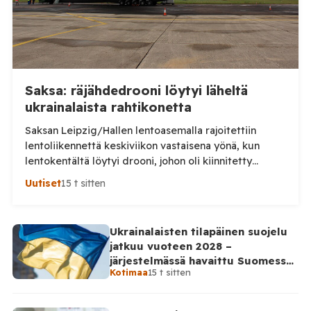
Saksa: räjähdedrooni löytyi läheltä
ukrainalaista rahtikonetta
Saksan Leipzig/Hallen lentoasemalla rajoitettiin
lentoliikennettä keskiviikon vastaisena yönä, kun
lentokentältä löytyi drooni, johon oli kiinnitetty
epäilty räjähdelaite. Saksan viranomaiset tutkivat
Uutiset
15 t sitten
tapausta turvallisuusuhkana ja mahdollisena
sabotaasina, saksalaislehti Bildin mukaan. Laite löytyi
lentoaseman rahtialueelta läheltä ukrainalaista
Ukrainalaisten tilapäinen suojelu
Antonov-rahtikonetta ns. esikentältä. Löytyneessä
jatkuu vuoteen 2028 –
droonissa oli tuntematonta massaa sisältänyt pakkaus
järjestelmässä havaittu Suomessa
sekä sytyttimeksi epäilty osa. Poliisi ei ole
Kotimaa
15 t sitten
satoja väärinkäytösyrityksiä
vahvistanut kaikkia yksityiskohtia, mutta […]