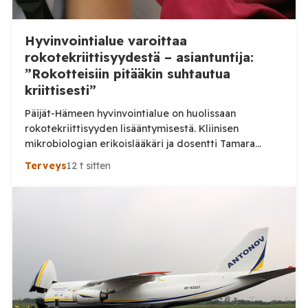
Hyvinvointialue varoittaa
rokotekriittisyydestä – asiantuntija:
”Rokotteisiin pitääkin suhtautua
kriittisesti”
Päijät-Hämeen hyvinvointialue on huolissaan
rokotekriittisyyden lisääntymisestä. Kliinisen
mikrobiologian erikoislääkäri ja dosentti Tamara
Tuuminen pitää ihmisten lisääntynyttä kriittisyyttä
Terveys
12 t sitten
myönteisenä kehityksenä. Aluehallituksen jäsen Ville-
Veikko Elomaa puolestaan kaipaa huolen tueksi
tarkempia tilastoja eikä pidä nykytilannetta erityisen
huolestuttavana. Päijät-Hämeen hyvinvointialue
kertoi heinäkuussa julkaisemassaan tiedotteessa,
että neuvoloissa ja kouluterveydenhuollossa on
havaittu merkkejä kasvavasta rokotekriittisyydestä.
Hyvinvointialueen mukaan rokotteiden
tarpeellisuudesta keskustellaan erityisesti […]