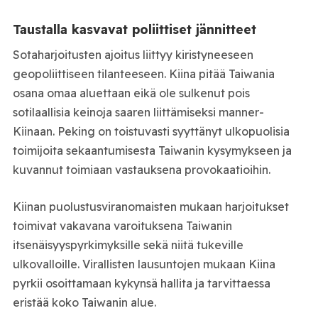
Taustalla kasvavat poliittiset jännitteet
Sotaharjoitusten ajoitus liittyy kiristyneeseen
geopoliittiseen tilanteeseen. Kiina pitää Taiwania
osana omaa aluettaan eikä ole sulkenut pois
sotilaallisia keinoja saaren liittämiseksi manner-
Kiinaan. Peking on toistuvasti syyttänyt ulkopuolisia
toimijoita sekaantumisesta Taiwanin kysymykseen ja
kuvannut toimiaan vastauksena provokaatioihin.
Kiinan puolustusviranomaisten mukaan harjoitukset
toimivat vakavana varoituksena Taiwanin
itsenäisyyspyrkimyksille sekä niitä tukeville
ulkovalloille. Virallisten lausuntojen mukaan Kiina
pyrkii osoittamaan kykynsä hallita ja tarvittaessa
eristää koko Taiwanin alue.