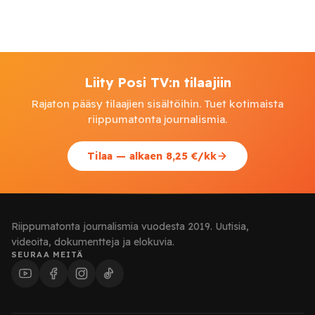
Liity Posi TV:n tilaajiin
Rajaton pääsy tilaajien sisältöihin. Tuet kotimaista
riippumatonta journalismia.
Tilaa — alkaen 8,25 €/kk
Riippumatonta journalismia vuodesta 2019. Uutisia,
videoita, dokumentteja ja elokuvia.
SEURAA MEITÄ