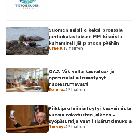
Suomen naisille kaksi pronssia
perhokalastuksen MM-kisoista –
kultamitali jäi pisteen päähän
Urheilu
18 t sitten
OAJ: Väkivalta kasvatus- ja
opetusalalla lisääntynyt
huolestuttavasti
Kotimaa
19 t sitten
Piikkiproteiinia löytyi kasvaimista
vuosia rokotusten jälkeen –
syöpätutkija vaatii lisätutkimuksia
Terveys
19 t sitten