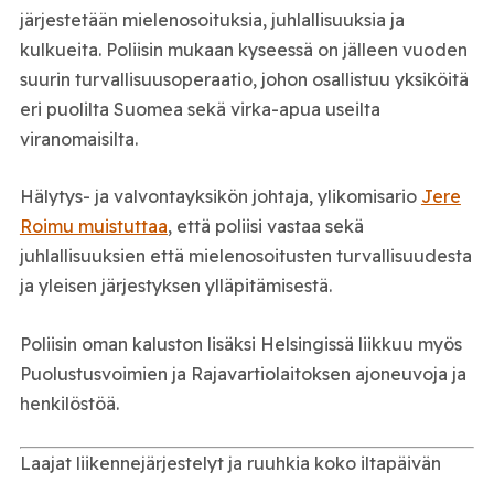
järjestetään mielenosoituksia, juhlallisuuksia ja
kulkueita. Poliisin mukaan kyseessä on jälleen vuoden
suurin turvallisuusoperaatio, johon osallistuu yksiköitä
eri puolilta Suomea sekä virka-apua useilta
viranomaisilta.
Hälytys- ja valvontayksikön johtaja, ylikomisario
Jere
Roimu muistuttaa
, että poliisi vastaa sekä
juhlallisuuksien että mielenosoitusten turvallisuudesta
ja yleisen järjestyksen ylläpitämisestä.
Poliisin oman kaluston lisäksi Helsingissä liikkuu myös
Puolustusvoimien ja Rajavartiolaitoksen ajoneuvoja ja
henkilöstöä.
Laajat liikennejärjestelyt ja ruuhkia koko iltapäivän