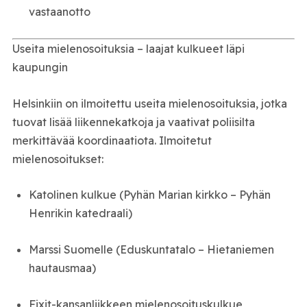
vastaanotto
Useita mielenosoituksia – laajat kulkueet läpi
kaupungin
Helsinkiin on ilmoitettu useita mielenosoituksia, jotka
tuovat lisää liikennekatkoja ja vaativat poliisilta
merkittävää koordinaatiota. Ilmoitetut
mielenosoitukset:
Katolinen kulkue (Pyhän Marian kirkko – Pyhän
Henrikin katedraali)
Marssi Suomelle (Eduskuntatalo – Hietaniemen
hautausmaa)
Fixit-kansanliikkeen mielenosoituskulkue