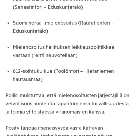
(Senaatintori – Eduskuntatalo)
Suomi herää -mielenosoitus (Rautatientori –
Eduskuntatalo)
Mielenosoitus hallituksen leikkauspolitiikkaa
vastaan (reitti neuvotellaan)
612-soihtukulkue (Töölöntori – Hietaniemen
hautausmaa)
Poliisi muistuttaa, että mielenosoitusten järjestäjillä on
velvollisuus huolehtia tapahtumiensa turvallisuudesta
ja toimia yhteistyössä viranomaisten kanssa.
Positv tarjoaa itsenäisyyspäivästä kattavan
livelähetyksen, jonka kautta voi seurata päivän