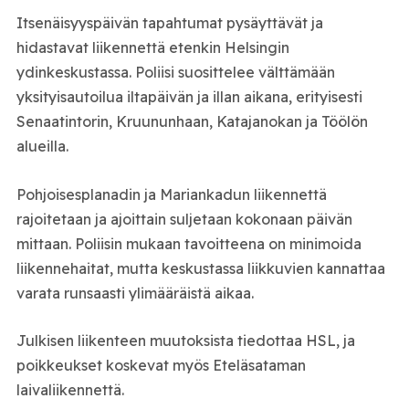
Itsenäisyyspäivän tapahtumat pysäyttävät ja
hidastavat liikennettä etenkin Helsingin
ydinkeskustassa. Poliisi suosittelee välttämään
yksityisautoilua iltapäivän ja illan aikana, erityisesti
Senaatintorin, Kruununhaan, Katajanokan ja Töölön
alueilla.
Pohjoisesplanadin ja Mariankadun liikennettä
rajoitetaan ja ajoittain suljetaan kokonaan päivän
mittaan. Poliisin mukaan tavoitteena on minimoida
liikennehaitat, mutta keskustassa liikkuvien kannattaa
varata runsaasti ylimääräistä aikaa.
Julkisen liikenteen muutoksista tiedottaa HSL, ja
poikkeukset koskevat myös Eteläsataman
laivaliikennettä.