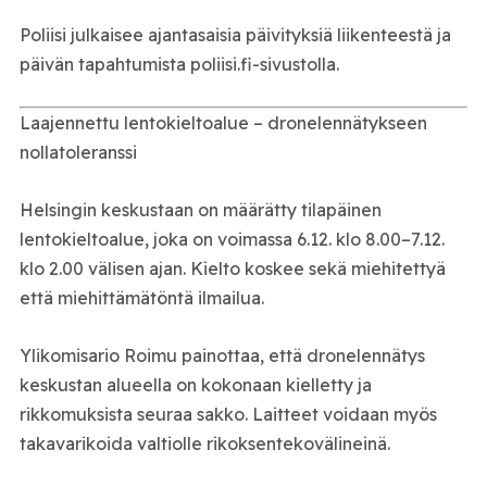
Poliisi julkaisee ajantasaisia päivityksiä liikenteestä ja
päivän tapahtumista poliisi.fi-sivustolla.
Laajennettu lentokieltoalue – dronelennätykseen
nollatoleranssi
Helsingin keskustaan on määrätty tilapäinen
lentokieltoalue, joka on voimassa 6.12. klo 8.00–7.12.
klo 2.00 välisen ajan. Kielto koskee sekä miehitettyä
että miehittämätöntä ilmailua.
Ylikomisario Roimu painottaa, että dronelennätys
keskustan alueella on kokonaan kielletty ja
rikkomuksista seuraa sakko. Laitteet voidaan myös
takavarikoida valtiolle rikoksentekovälineinä.