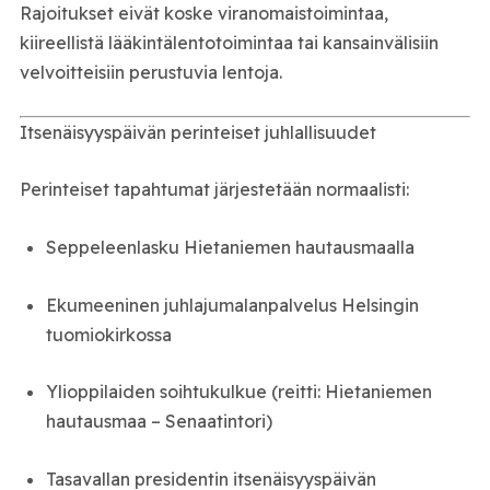
Rajoitukset eivät koske viranomaistoimintaa,
kiireellistä lääkintälentotoimintaa tai kansainvälisiin
velvoitteisiin perustuvia lentoja.
Itsenäisyyspäivän perinteiset juhlallisuudet
Perinteiset tapahtumat järjestetään normaalisti:
Seppeleenlasku Hietaniemen hautausmaalla
Ekumeeninen juhlajumalanpalvelus Helsingin
tuomiokirkossa
Ylioppilaiden soihtukulkue (reitti: Hietaniemen
hautausmaa – Senaatintori)
Tasavallan presidentin itsenäisyyspäivän