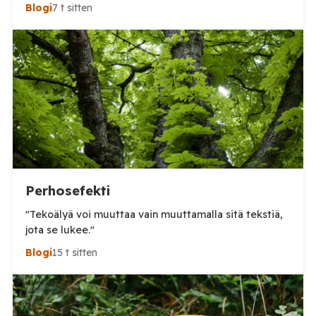
tuhansia, kun en aivan tarkkaa tilannetta tiedä.
Blogi
7 t sitten
Viimeisin tieto, jonka näin oli perjantai-illalta
somepäivityksessä n. 60 000, eli aivan järjetön määrä.
Tämä voi olla yläkanttiin, mutta kuitenkin todella
suuri määrä. (Tosin tilanne on jo ilmeisimmin ohi,
mutta koskaan […]
Perhosefekti
"Tekoälyä voi muuttaa vain muuttamalla sitä tekstiä,
jota se lukee."
Blogi
15 t sitten