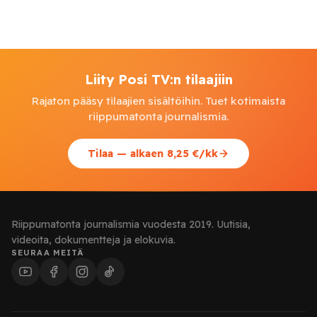
Liity Posi TV:n tilaajiin
Rajaton pääsy tilaajien sisältöihin. Tuet kotimaista
riippumatonta journalismia.
Tilaa — alkaen 8,25 €/kk
Riippumatonta journalismia vuodesta 2019. Uutisia,
videoita, dokumentteja ja elokuvia.
SEURAA MEITÄ