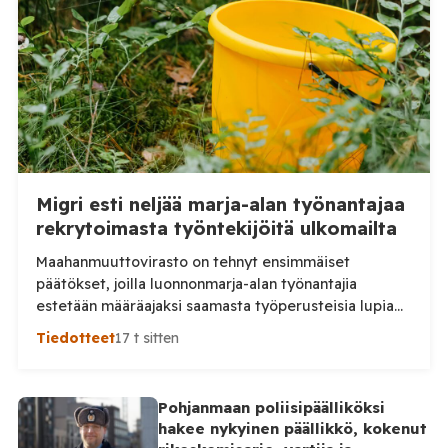
Migri esti neljää marja-alan työnantajaa
rekrytoimasta työntekijöitä ulkomailta
Maahanmuuttovirasto on tehnyt ensimmäiset
päätökset, joilla luonnonmarja-alan työnantajia
estetään määräajaksi saamasta työperusteisia lupia
ulkomailta rekrytoitaville työntekijöille. Päätösten
Tiedotteet
17 t sitten
taustalla ovat työnantajien toiminnassa havaitut
epäselvyydet ja laiminlyönnit. Maahanmuuttovirasto
on kevään ja kesän 2026 aikana harkinnut lupien
Pohjanmaan poliisipäälliköksi
myöntämisestä pidättäytymistä noin 20
hakee nykyinen päällikkö, kokenut
luonnonmarja-alalla toimivan työnantajan kohdalla.