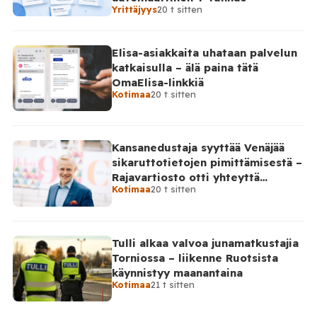
Yrittäjyys
20 t sitten
Elisa-asiakkaita uhataan palvelun
katkaisulla – älä paina tätä
OmaElisa-linkkiä
Kotimaa
20 t sitten
Kansanedustaja syyttää Venäjää
sikaruttotietojen pimittämisestä –
Rajavartiosto otti yhteyttä
Kotimaa
20 t sitten
Venäjälle
Tulli alkaa valvoa junamatkustajia
Torniossa – liikenne Ruotsista
käynnistyy maanantaina
Kotimaa
21 t sitten