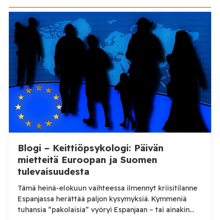
Blogi – Keittiöpsykologi: Päivän
mietteitä Euroopan ja Suomen
tulevaisuudesta
Tämä heinä-elokuun vaihteessa ilmennyt kriisitilanne
Espanjassa herättää paljon kysymyksiä. Kymmeniä
tuhansia ”pakolaisia” vyöryi Espanjaan – tai ainakin