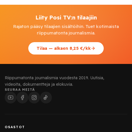
Liity Posi TV:n tilaajiin
Rajaton pääsy tilaajien sisältöihin. Tuet kotimaista
riippumatonta journalismia.
Tilaa — alkaen 8,25 €/kk
Riippumatonta journalismia vuodesta 2019. Uutisia,
videoita, dokumentteja ja elokuvia.
SEURAA MEITÄ
OSASTOT