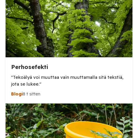
Tämä voi olla yläkanttiin, mutta kuitenkin todella
suuri määrä. (Tosin tilanne on jo ilmeisimmin ohi,
mutta koskaan […]
Perhosefekti
"Tekoälyä voi muuttaa vain muuttamalla sitä tekstiä,
jota se lukee."
Blogi
8 t sitten