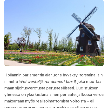
Hollannin parlamentin alahuone hyväksyi torstaina lain
nimeltä
Wet werkelijk rendement box 3
, joka muuttaa
maan sijoitusverotusta perusteellisesti. Uudistuksen
ytimessä on yksi kiistanalainen periaate: jatkossa veroa
maksetaan myös realisoimattomista voitoista – eli
omaisuuden arvonnoususta, vaikka sijoittaja ei olisi