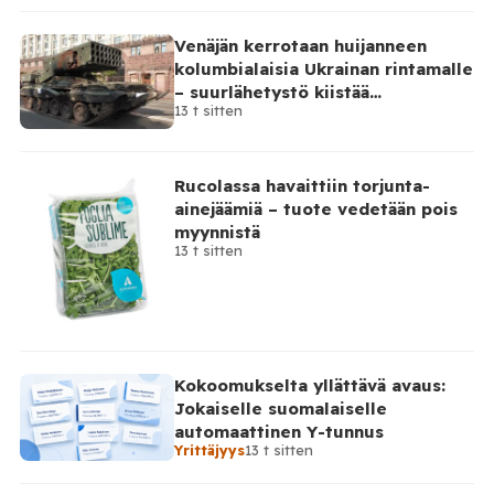
työnantajalle on lähetetty […]
Venäjän kerrotaan huijanneen
kolumbialaisia Ukrainan rintamalle
– suurlähetystö kiistää
13 t sitten
osallisuutensa
Rucolassa havaittiin torjunta-
ainejäämiä – tuote vedetään pois
myynnistä
13 t sitten
Kokoomukselta yllättävä avaus:
Jokaiselle suomalaiselle
automaattinen Y-tunnus
Yrittäjyys
13 t sitten