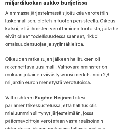
miljardiluokan aukko budjetissa
Aiemmassa järjestelmässä sijoituksia verotettiin
laskennallisen, oletetun tuoton perusteella. Oikeus
katsoi, että ihmisten verottaminen tuotoista, joita he
eivät olleet todellisuudessa saaneet, rikkoi
omaisuudensuojaa ja syrjintäkieltoa.
Oikeuden ratkaisujen jälkeen hallituksen oli
rakennettava uusi malli. Valtiovarainministeriön
mukaan jokainen viivästysvuosi merkitsi noin 2,3
miljardin euron menetystä verotuloissa.
Valtiosihteeri
Eugène Heijnen
totesi
parlamenttikeskustelussa, että hallitus olisi
mieluummin siirtynyt järjestelmään, jossa
pääomavoittoja verotetaan vasta realisoinnin
yhteydessä. Hänen mukaansa tällaista mallia ei