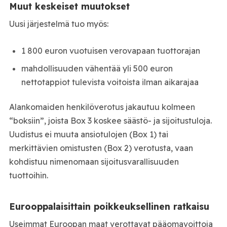
Muut keskeiset muutokset
Uusi järjestelmä tuo myös:
1 800 euron vuotuisen verovapaan tuottorajan
mahdollisuuden vähentää yli 500 euron
nettotappiot tulevista voitoista ilman aikarajaa
Alankomaiden henkilöverotus jakautuu kolmeen
“boksiin”, joista Box 3 koskee säästö- ja sijoitustuloja.
Uudistus ei muuta ansiotulojen (Box 1) tai
merkittävien omistusten (Box 2) verotusta, vaan
kohdistuu nimenomaan sijoitusvarallisuuden
tuottoihin.
Eurooppalaisittain poikkeuksellinen ratkaisu
Useimmat Euroopan maat verottavat pääomavoittoja