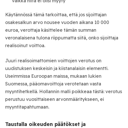
vaikka niitä ei olisi myyty
Käytännössä tämä tarkoittaa, että jos sijoittajan
osakesalkun arvo nousee vuoden aikana 10 000
euroa, verottaja käsittelee tämän summan
veronalaisena tulona riippumatta siitä, onko sijoittaja
realisoinut voittoa.
Juuri realisoimattomien voittojen verotus on
uudistuksen keskeisin ja kiistanalaisin elementti.
Useimmissa Euroopan maissa, mukaan lukien
Suomessa, pääomavoittoja verotetaan vasta
myyntihetkellä. Hollannin malli poikkeaa tästä: verotus
perustuu vuosittaiseen arvonmääritykseen, ei
myyntitapahtumaan.
Taustalla oikeuden päätökset ja