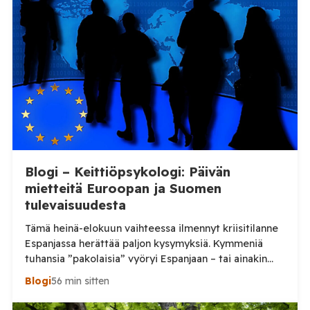
Blogi – Keittiöpsykologi: Päivän
mietteitä Euroopan ja Suomen
tulevaisuudesta
Tämä heinä-elokuun vaihteessa ilmennyt kriisitilanne
Espanjassa herättää paljon kysymyksiä. Kymmeniä
tuhansia ”pakolaisia” vyöryi Espanjaan – tai ainakin
tuhansia, kun en aivan tarkkaa tilannetta tiedä.
Blogi
56 min sitten
Viimeisin tieto, jonka näin oli perjantai-illalta
somepäivityksessä n. 60 000, eli aivan järjetön määrä.