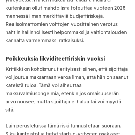
kuitenkaan ollut mahdollista toteuttaa vuoteen 2028
mennessä ilman merkittäviä budjettiriskejä.
Realisoimattomien voittojen vuosittainen verotus
nähtiin hallinnollisesti helpommaksi ja valtiontalouden
kannalta varmemmaksi ratkaisuksi.
Poikkeuksia likviditeettiriskin vuoksi
Kritiikki on kohdistunut erityisesti siihen, että sijoittaja
voi joutua maksamaan veroa ilman, että hän on saanut
käteistä tuloa. Tämä voi aiheuttaa
maksuvalmiusongelmia, etenkin jos omaisuuserän
arvo nousee, mutta sijoittaja ei halua tai voi myydä
sitä.
Lain perusteluissa tämä riski tunnustetaan suoraan.
Siksi kiinteistöt ja tietyt startup-yritysten osakkeet