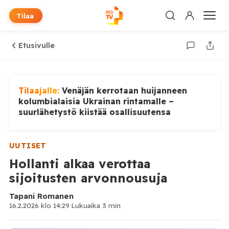
Tilaa
Etusivulle
Tilaajalle:
Venäjän kerrotaan huijanneen
kolumbialaisia Ukrainan rintamalle –
suurlähetystö kiistää osallisuutensa
UUTISET
Hollanti alkaa verottaa
sijoitusten arvonnousuja
Tapani Romanen
16.2.2026 klo 14:29
·
Lukuaika 3 min