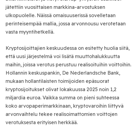
jätettiin vuosittaisen markkina-arvostuksen
ulkopuolelle. Näissä omaisuuserissä sovelletaan
perinteisempää mallia, jossa arvonnousu verotetaan
vasta myyntihetkellä.
Kryptosijoittajien keskuudessa on esitetty huolia siitä,
että uusi järjestelmä voi lisätä muuttohalukkuutta
maihin, joissa verotus perustuu realisoituihin voittoihin.
Hollannin keskuspankin,
De Nederlandsche Bank
,
mukaan hollantilaisten toimijoiden epäsuorat
kryptosijoitukset olivat lokakuussa 2025 noin 1,2
miljardia euroa. Vaikka summa on pieni suhteessa
koko arvopaperimarkkinaan, kryptovaroihin liittyvä
arvonvaihtelu tekee realisoimattomien voittojen
verotuksesta erityisen herkkää.