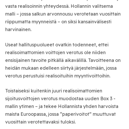
vasta realisoinnin yhteydessä. Hollannin valitsema
malli – jossa salkun arvonnousu verotetaan vuosittain
riippumatta myynneistä – on siksi kansainvälisesti
harvinainen.
Useat hallituspuolueet ovatkin todenneet, ettei
realisoimattomien voittojen verotus ole niiden
ensisijainen tavoite pitkällä aikavälillä. Tavoitteena on
heidän mukaan edelleen siirtyä järjestelmään, jossa
verotus perustuisi realisoituihin myyntivoittoihin.
Toistaiseksi kuitenkin juuri realisoimattomien
sijoitusvoittojen verotus muodostaa uuden Box 3 -
mallin ytimen – ja tekee Hollannista yhden harvoista
maista Euroopassa, jossa “paperivoitot” muuttuvat
vuosittain verotettavaksi tuloksi.