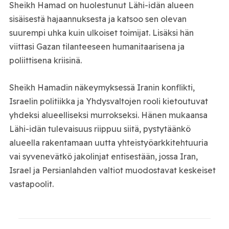
Sheikh Hamad on huolestunut Lähi-idän alueen
sisäisestä hajaannuksesta ja katsoo sen olevan
suurempi uhka kuin ulkoiset toimijat. Lisäksi hän
viittasi Gazan tilanteeseen humanitaarisena ja
poliittisena kriisinä.
Sheikh Hamadin näkeymyksessä Iranin konflikti,
Israelin politiikka ja Yhdysvaltojen rooli kietoutuvat
yhdeksi alueelliseksi murrokseksi. Hänen mukaansa
Lähi-idän tulevaisuus riippuu siitä, pystytäänkö
alueella rakentamaan uutta yhteistyöarkkitehtuuria
vai syvenevätkö jakolinjat entisestään, jossa Iran,
Israel ja Persianlahden valtiot muodostavat keskeiset
vastapoolit.