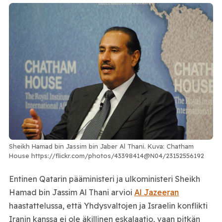
Sheikh Hamad bin Jassim bin Jaber Al Thani. Kuva: Chatham
House https://flickr.com/photos/43398414@N04/23152556192
Entinen Qatarin pääministeri ja ulkoministeri Sheikh
Hamad bin Jassim Al Thani arvioi
Al Jazeeran
haastattelussa, että Yhdysvaltojen ja Israelin konflikti
Iranin kanssa ei ole äkillinen eskalaatio, vaan pitkän