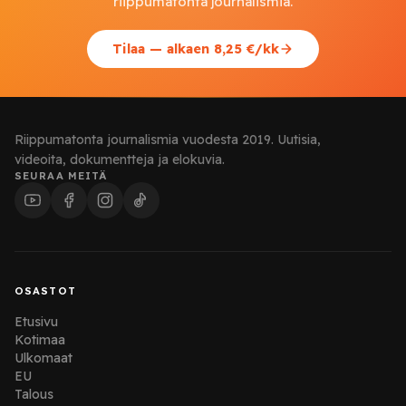
riippumatonta journalismia.
Tilaa — alkaen 8,25 €/kk
Riippumatonta journalismia vuodesta 2019. Uutisia,
videoita, dokumentteja ja elokuvia.
SEURAA MEITÄ
OSASTOT
Etusivu
Kotimaa
Ulkomaat
EU
Talous