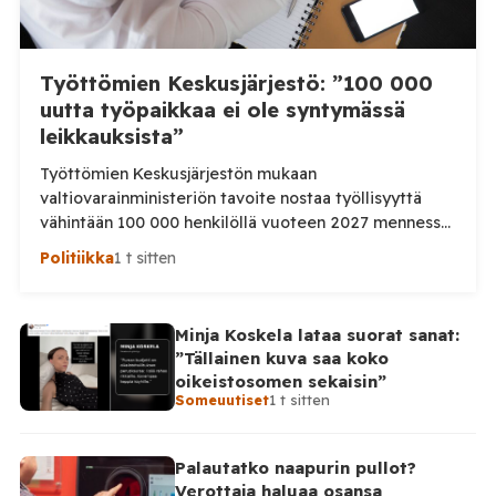
Työttömien Keskusjärjestö: ”100 000
uutta työpaikkaa ei ole syntymässä
leikkauksista”
Työttömien Keskusjärjestön mukaan
valtiovarainministeriön tavoite nostaa työllisyyttä
vähintään 100 000 henkilöllä vuoteen 2027 mennessä
ei ole realistinen, jos työllisyyspalveluihin kohdistuvia
Politiikka
1 t sitten
leikkauksia jatketaan. Järjestö vaatii lisää rahaa
työllisyyden hoitoon sekä palkkatukien palauttamista.
Työttömien Keskusjärjestö kritisoi voimakkaasti
Minja Koskela lataa suorat sanat:
valtiovarainministeriön vuoden 2027
”Tällainen kuva saa koko
budjettiehdotusta. Järjestön mukaan hallituksen
oikeistosomen sekaisin”
tavoite 100 000 työllisen lisäyksestä on ristiriidassa
Someuutiset
1 t sitten
työllisyyden hoitoon osoitettujen resurssien kanssa.
Järjestö […]
Palautatko naapurin pullot?
Verottaja haluaa osansa