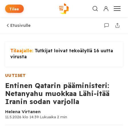
Tilaa
Etusivulle
Tilaajalle:
Tutkijat loivat tekoälyllä 16 uutta
virusta
UUTISET
Entinen Qatarin pääministeri:
Netanyahu muokkaa Lähi-itää
Iranin sodan varjolla
Helena Virtanen
11.5.2026 klo 14:39
·
Lukuaika 2 min