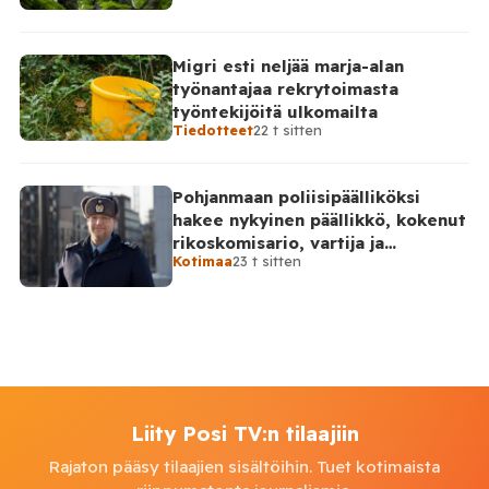
Migri esti neljää marja-alan
työnantajaa rekrytoimasta
työntekijöitä ulkomailta
Tiedotteet
22 t sitten
Pohjanmaan poliisipäälliköksi
hakee nykyinen päällikkö, kokenut
rikoskomisario, vartija ja
Kotimaa
23 t sitten
sarjahakija
Liity Posi TV:n tilaajiin
Rajaton pääsy tilaajien sisältöihin. Tuet kotimaista