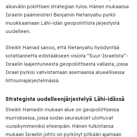
aikavälin poliittisen strategian tulos. Hänen mukaansa
Israelin pääministeri Benjamin Netanyahu pyrkii
muokkaamaan Lähi-idän geopoliittista järjestystä
uudelleen.
Sheikh Hamad sanoo, että Netanyahu hyödyntää
sotatilannetta edistääkseen visiota ”Suur-Israelista”-
Israelin laajentuneesta geopoliittisesta vallasta, jossa
Israel pyrkisi vahvistamaan asemaansa alueellisessa
liittoumajärjestelmässä.
Strategista uudelleenjärjestelyä Lähi-idässä
Sheikh Hamadin mukaan alue on geopoliittisessa
murroksessa, jossa sodan seuraukset ulottuvat
vuosikymmeniksi eteenpäin. Hänen tulkintansa
mukaan Israelin johto on pyrkinyt pitkään ajamaan