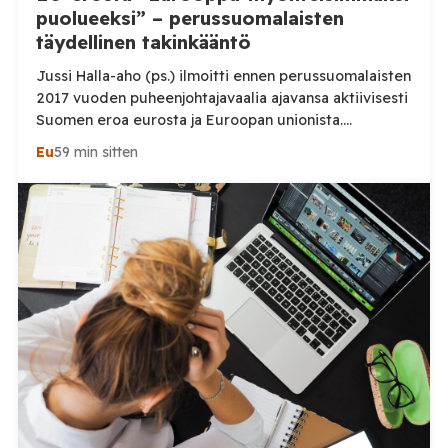
puolueeksi” – perussuomalaisten
täydellinen takinkääntö
Jussi Halla-aho (ps.) ilmoitti ennen perussuomalaisten
2017 vuoden puheenjohtajavaalia ajavansa aktiivisesti
Suomen eroa eurosta ja Euroopan unionista.
Puheenjohtajaksi valintansa jälkeen hän kuvasi EU-
Eu
59 min sitten
eroa kuitenkin epärealistiseksi. Puolueen
myöhemmät ohjelmat osoittavat, ettei muutos ollut
aivan suoraviivainen. Jussi Halla-ahon ja
perussuomalaisten suhtautuminen Suomen EU-
jäsenyyteen on muuttunut vuosien aikana. Erityisen
jyrkkä ero löytyy Halla-ahon ennen vuoden 2017
puheenjohtajavaalia antaman […]