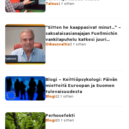
Talous
1 t sitten
”Sitten he kaappasivat minut…” –
saksalaisasianajajan Fuellmichin
vankilapuhelu katkesi juuri
Oikeusvaltio
3 t sitten
kriittisellä hetkellä
Blogi – Keittiöpsykologi: Päivän
mietteitä Euroopan ja Suomen
tulevaisuudesta
Blogi
12 t sitten
Perhosefekti
Blogi
20 t sitten