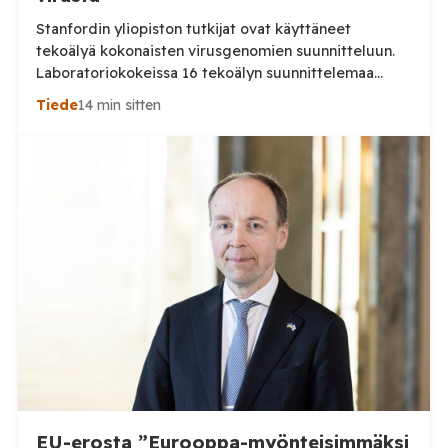
Stanfordin yliopiston tutkijat ovat käyttäneet
tekoälyä kokonaisten virusgenomien suunnitteluun.
Laboratoriokokeissa 16 tekoälyn suunnittelemaa
virusta osoittautui toimintakykyisiksi.
Tiede
14 min sitten
Yhdysvaltalaiset tutkijat ovat ensimmäistä kertaa
onnistuneet käyttämään generatiivista tekoälyä
kokonaisten toimivien virusgenomien suunnitteluun,
kertoo Peoples Gazette. Stanfordin yliopiston
johtamassa tutkimuksessa tekoälymallit Evo1 ja Evo2
tuottivat tuhansia mahdollisia virusgenomeja. Tutkijat
valitsivat niistä lähes 300 laboratoriotesteihin, ja
lopulta 16 bakteriofagia osoittautui […]
EU-erosta ”Eurooppa-myönteisimmäksi