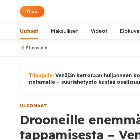
Tilaa
Uutiset
Maksulliset
Videot
Elokuva
Etusivulle
Tilaajalle:
Venäjän kerrotaan huijanneen ko
rintamalle – suurlähetystö kiistää osallisu
ULKOMAAT
Drooneille enemmä
tappamisesta – Venä