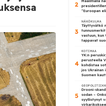
Maailmalla n
2
auksensa
presidentille
“Euroopan eli
NÄKÖKULMA
Täyttyvätkö
3
tunnusmerkit
vastuun, kun
tappavat suo
KOTIMAA
YK:n peruskir
perusteella V
4
kohdistaa so
jos Ukrainan 
Suomen kaut
GEOPOLITIIK
Drooni-skanda
5
sodan – Onk
syyllistynyt 
virkarikokse