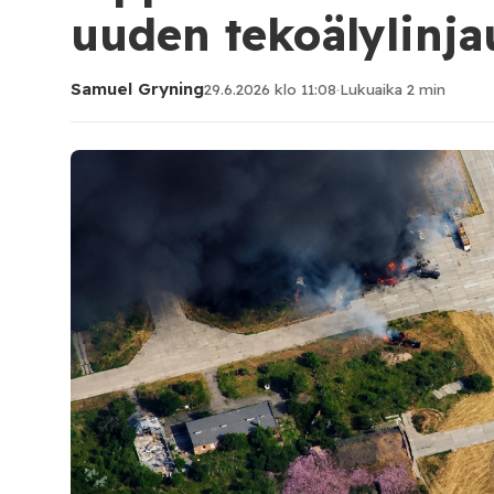
uuden tekoälylinj
Samuel Gryning
29.6.2026 klo 11:08
·
Lukuaika 2 min