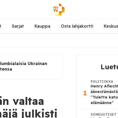
t
Sarjat
Kauppa
Osta lahjakortti
Kesku
lumbialaisia Ukrainan
Luet
utensa
POLITIIKKA
Henry Aflecht
1
äänestämästä
n valtaa
“Tulette katu
elämäänne”
jä julkisti
SOMEUUTISET