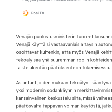
Venäjän puolustusministerin tuoreet lausunno
Venäjä käyttäisi vastaavanlaisia täysin auton
osoittavat kuitenkin, että myös Venäjä kehitt
tekoäly saa yhä suuremman roolin kohteiden
taistelukentän päätöksenteon tukemisessa.
Asiantuntijoiden mukaan tekoälyn lisääntyvä
yksi modernin sodankäynnin merkittävimmist
kansainvälinen keskustelu siitä, missä vaihee
päätösvalta tappavan voiman käytöstä, jatku