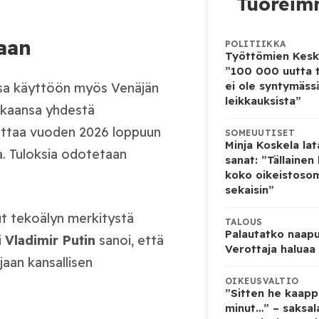
Tuoreimm
aan
POLITIIKKA
Työttömien Kesku
”100 000 uutta 
ei ole syntymäss
sa käyttöön myös Venäjän
leikkauksista”
ukaansa yhdestä
uttaa vuoden 2026 loppuun
SOMEUUTISET
Minja Koskela la
a. Tuloksia odotetaan
sanat: ”Tällainen
koko oikeistoso
sekaisin”
ut tekoälyn merkitystä
TALOUS
Palautatko naapu
i
Vladimir
Putin
sanoi, että
Verottaja haluaa
aan kansallisen
OIKEUSVALTIO
.
”Sitten he kaapp
minut…” – saksala