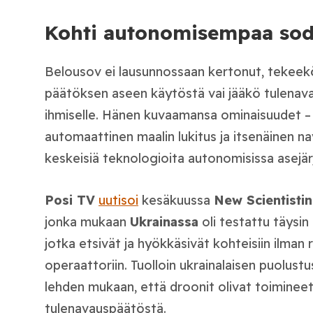
Kohti autonomisempaa sod
Belousov ei lausunnossaan kertonut, tekeekö
päätöksen aseen käytöstä vai jääkö tulenav
ihmiselle. Hänen kuvaamansa ominaisuudet –
automaattinen maalin lukitus ja itsenäinen na
keskeisiä teknologioita autonomisissa asejär
Posi TV
uutisoi
kesäkuussa
New Scientistin
jonka mukaan
Ukrainassa
oli testattu täysi
jotka etsivät ja hyökkäsivät kohteisiin ilman 
operaattoriin. Tuolloin ukrainalaisen puolust
lehden mukaan, että droonit olivat toimineet 
tulenavauspäätöstä.