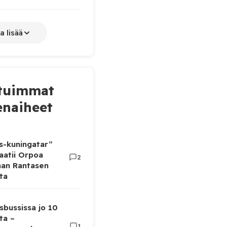
a lisää
tuimmat
naiheet
as-kuningatar”
aatii Orpoa
2
aan Rantasen
ta
sbussissa jo 10
ta –
1