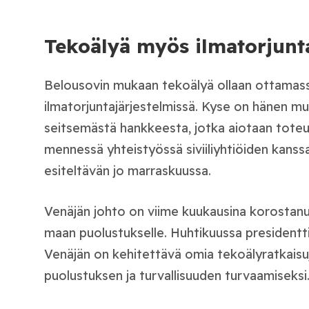
Tekoälyä myös ilmatorjunt
Belousovin mukaan tekoälyä ollaan ottamas
ilmatorjuntajärjestelmissä. Kyse on hänen m
seitsemästä hankkeesta, jotka aiotaan tote
mennessä yhteistyössä siviiliyhtiöiden kanss
esiteltävän jo marraskuussa.
Venäjän johto on viime kuukausina korostan
maan puolustukselle. Huhtikuussa presidentt
Venäjän on kehitettävä omia tekoälyratkaisuj
puolustuksen ja turvallisuuden turvaamiseksi