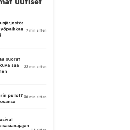
at uutiset
sjärjestö:
työpaikkaa
7 min sitten
ä
taa suorat
 kuva saa
22 min sitten
men
rin pullot?
38 min sitten
 osansa
asivat
isasianajajan
1 t sitten