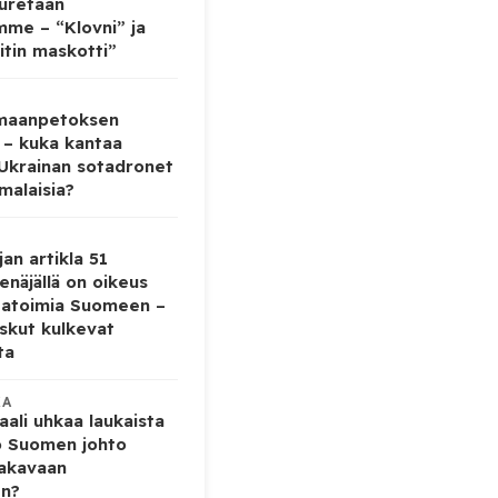
auretaan
mme – “Klovni” ja
itin maskotti”
 maanpetoksen
 – kuka kantaa
 Ukrainan sotadronet
malaisia?
jan artikla 51
enäjällä on oikeus
tatoimia Suomeen –
iskut kulkevat
ta
KA
ali uhkaa laukaista
o Suomen johto
vakavaan
en?