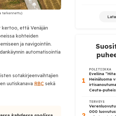
a tarkennettu)
Lata
v
kertoo, että Venäjän
oneissa kohteiden
emiseen ja navigointiin.
Suosi
sodankäynnin automatisointia
puhee
POLITIIKKA
Eveliina ”Hit
sten sotakirjeenvaihtajien
1
Heinäluoma v
inen uutiskanava
RBC
sekä
irtisanoutum
Ceuta-puheis
TERVEYS
Verenluovutu
000 luovutus
2
assa kahdessa roolissa.