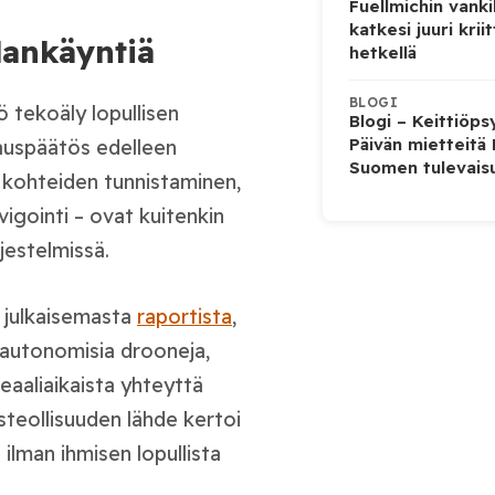
Fuellmichin vanki
katkesi juuri kriit
ankäyntiä
hetkellä
BLOGI
 tekoäly lopullisen
Blogi – Keittiöps
Päivän mietteitä
auspäätös edelleen
Suomen tulevais
 kohteiden tunnistaminen,
vigointi – ovat kuitenkin
jestelmissä.
julkaisemasta
raportista
,
n autonomisia drooneja,
reaaliaikaista yhteyttä
usteollisuuden lähde kertoi
ilman ihmisen lopullista