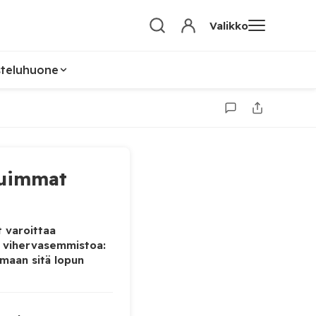
Valikko
steluhuone
uimmat
 varoittaa
 vihervasemmistoa:
maan sitä lopun