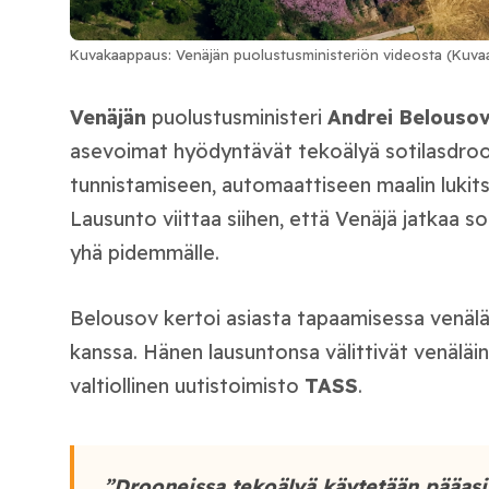
Kuvakaappaus: Venäjän puolustusministeriön videosta (Kuva
Venäjän
puolustusministeri
Andrei
Belouso
asevoimat hyödyntävät tekoälyä sotilasdro
tunnistamiseen, automaattiseen maalin lukits
Lausunto viittaa siihen, että Venäjä jatkaa 
yhä pidemmälle.
Belousov kertoi asiasta tapaamisessa venäläi
kanssa. Hänen lausuntonsa välittivät venälä
valtiollinen uutistoimisto
TASS
.
”Drooneissa tekoälyä käytetään pääasi