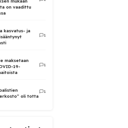
uksen mukaan
ta on vaadittu
ssa
a kasvatus- ja
1
lisääntynyt
sti
lle maksetaan
1
COVID-19-
aitoista
balistien
1
rkosto” oli totta