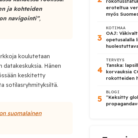
rokotusstat
eroteltua ver
en ja kohteiden
myös Suome
on navigointi”
,
KOTIMAA
OAJ: Väkivalt
3
opetusalalla 
huolestuttava
rkkoja koulutetaan
TERVEYS
an datakeskuksia. Hänen
Tanska: lapsi
4
korvauksia 
össään keskitetty
rokotteiden h
ta sotilasryhmityksiltä.
BLOGI
5
”Keksitty glo
propagandave
aton suomalainen