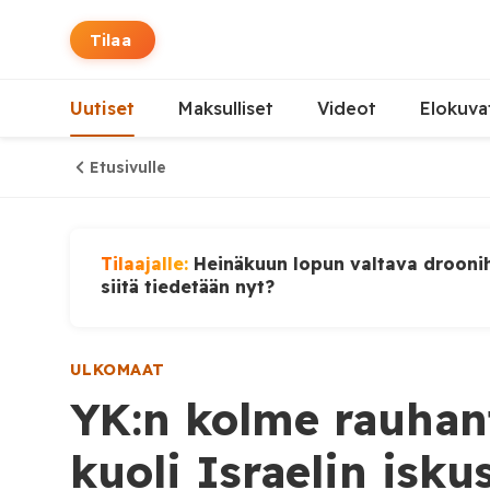
Tilaa
Uutiset
Maksulliset
Videot
Elokuva
Etusivulle
Tilaajalle:
Heinäkuun lopun valtava droonih
siitä tiedetään nyt?
ULKOMAAT
YK:n kolme rauhan
kuoli Israelin isku