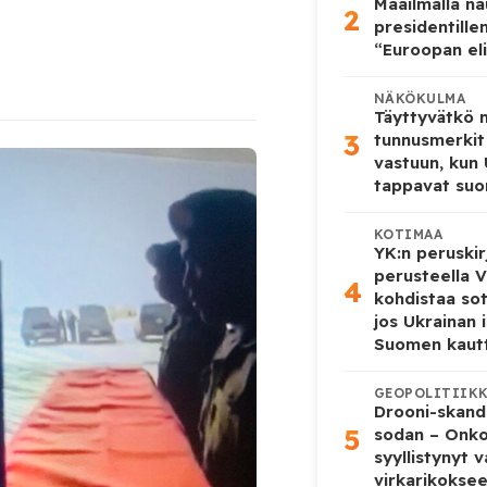
Maailmalla n
2
presidentille
“Euroopan eli
NÄKÖKULMA
Täyttyvätkö
3
tunnusmerkit
vastuun, kun
tappavat suo
KOTIMAA
YK:n peruskir
perusteella V
4
kohdistaa so
jos Ukrainan 
Suomen kaut
GEOPOLITIIK
Drooni-skanda
5
sodan – Onk
syyllistynyt 
virkarikokse