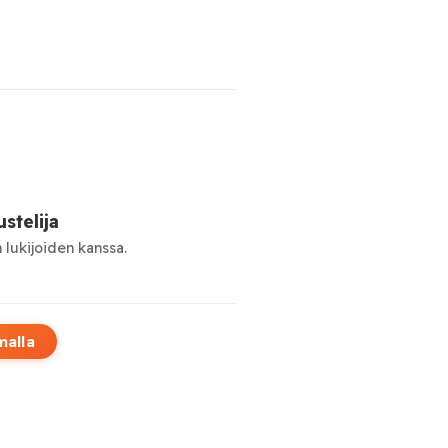
stelija
 lukijoiden kanssa.
malla