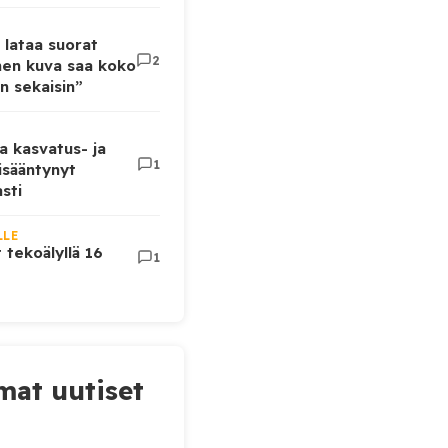
 lataa suorat
2
inen kuva saa koko
n sekaisin”
a kasvatus- ja
1
lisääntynyt
sti
LLE
t tekoälyllä 16
1
at uutiset