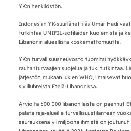
YK:n henkilöstön.
Indonesian YK-suurlähettiläs Umar Hadi vaat
tutkintaa UNIFIL-sotilaiden kuolemista ja k
Libanonin alueellista koskemattomuutta.
YK:n turvallisuusneuvosto tuomitsi hyökkäyk
rauhanturvaajien suojelua ja tuki tutkintaa. L
järjestöt, mukaan lukien WHO, ilmaisevat hu
siviiliuhreista Etelä-Libanonissa.
Arviolta 600 000 libanonilaista on paennut Ete
palata raja-alueille turvallisuustilanteen vuo
seurauksena yli miljoona ihmistä on joutun