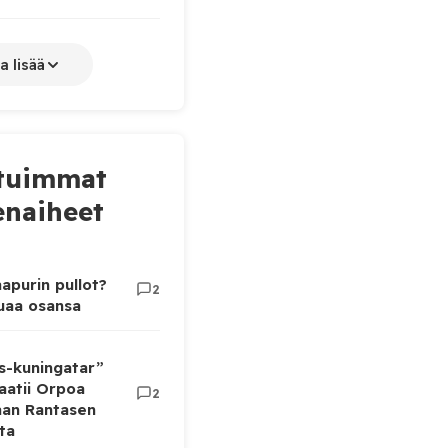
a lisää
tuimmat
naiheet
apurin pullot?
2
luaa osansa
as-kuningatar”
aatii Orpoa
2
aan Rantasen
ta