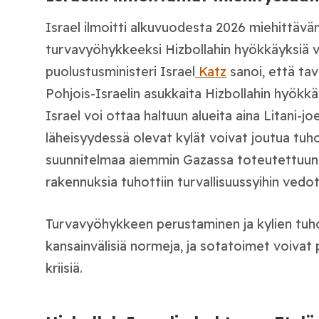
Israel ilmoitti alkuvuodesta 2026 miehittävä
turvavyöhykkeeksi Hizbollahin hyökkäyksiä va
puolustusministeri Israel
Katz
sanoi, että ta
Pohjois-Israelin asukkaita Hizbollahin hyökkä
Israel voi ottaa haltuun alueita aina Litani-joe
läheisyydessä olevat kylät voivat joutua tuho
suunnitelmaa aiemmin Gazassa toteutettuun t
rakennuksia tuhottiin turvallisuussyihin vedo
Turvavyöhykkeen perustaminen ja kylien tuh
kansainvälisiä normeja, ja sotatoimet voivat
kriisiä.