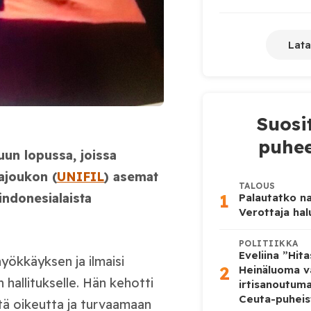
Lata
Suosi
puhee
uun lopussa, joissa
ajoukon (
UNIFIL
) asemat
TALOUS
1
indonesialaista
Palautatko na
Verottaja ha
POLITIIKKA
Eveliina ”Hit
yökkäyksen ja ilmaisi
2
Heinäluoma v
hallitukselle. Hän kehotti
irtisanoutum
Ceuta-puheis
tä oikeutta ja turvaamaan