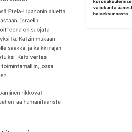
koronakuulemise
valiokunta äänes
nsä Etelä-Libanonin alueita
halveksunnasta
staan. Israelin
voitteena on suojata
yksiltä. Katzin mukaan
lle saakka, ja kaikki rajan
tuiksi. Katz vertasi
oimintamalliin, jossa
ten.
oaminen rikkovat
 pahentaa humanitaarista