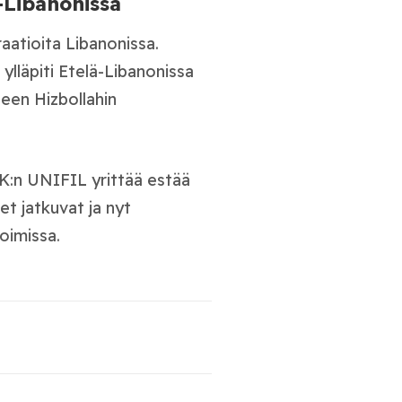
-Libanonissa
aatioita Libanonissa.
ylläpiti Etelä-Libanonissa
een Hizbollahin
YK:n UNIFIL yrittää estää
et jatkuvat ja nyt
oimissa.