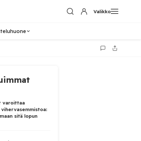
Valikko
steluhuone
uimmat
 varoittaa
 vihervasemmistoa:
maan sitä lopun