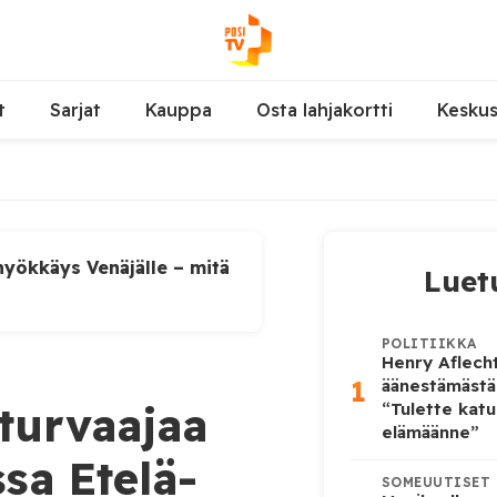
t
Sarjat
Kauppa
Osta lahjakortti
Kesku
yökkäys Venäjälle – mitä
Luet
POLITIIKKA
Henry Aflecht
1
äänestämästä
turvaajaa
“Tulette katu
elämäänne”
ssa Etelä-
SOMEUUTISET