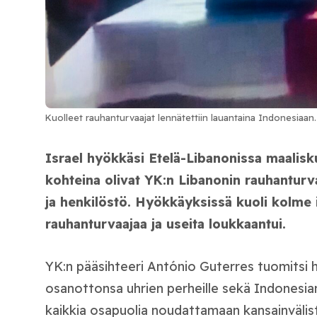
Kuolleet rauhanturvaajat lennätettiin lauantaina Indonesiaan.
Israel hyökkäsi Etelä-Libanonissa maalisk
kohteina olivat YK:n Libanonin rauhanturv
ja henkilöstö. Hyökkäyksissä kuoli kolme 
rauhanturvaajaa ja useita loukkaantui.
YK:n pääsihteeri António Guterres tuomitsi h
osanottonsa uhrien perheille sekä Indonesian 
kaikkia osapuolia noudattamaan kansainvälis