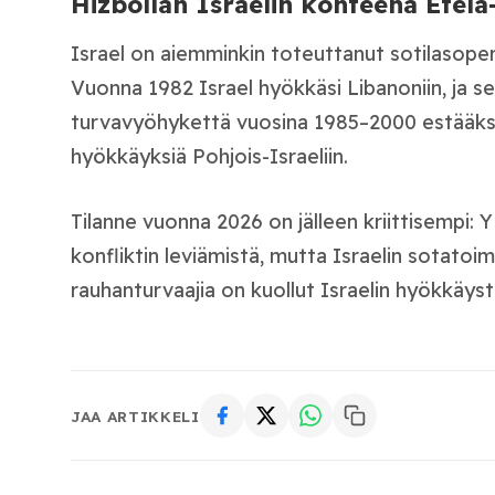
Hizbollah Israelin kohteena Etelä
Israel on aiemminkin toteuttanut sotilasoper
Vuonna 1982 Israel hyökkäsi Libanoniin, ja se 
turvavyöhykettä vuosina 1985–2000 estääks
hyökkäyksiä Pohjois-Israeliin.
Tilanne vuonna 2026 on jälleen kriittisempi: 
konfliktin leviämistä, mutta Israelin sotatoim
rauhanturvaajia on kuollut Israelin hyökkäyst
JAA ARTIKKELI