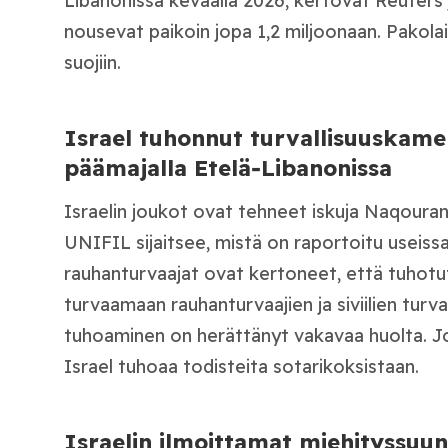
Libanonissa keväällä 2026, kertovat Reuters j
nousevat paikoin jopa 1,2 miljoonaan. Pakolai
suojiin.
Israel tuhonnut turvallisuuskame
päämajalla Etelä‑Libanonissa
Israelin joukot ovat tehneet iskuja Naqoura
UNIFIL sijaitsee, mistä on raportoitu useissa
rauhanturvaajat ovat kertoneet, että tuhotut
turvaamaan rauhanturvaajien ja siviilien turval
tuhoaminen on herättänyt vakavaa huolta. J
Israel tuhoaa todisteita sotarikoksistaan.
Israelin ilmoittamat miehityssuu