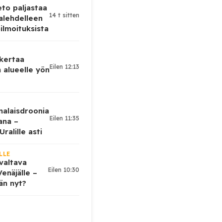
eto paljastaa
14 t sitten
alehdelleen
ilmoituksista
 kertaa
Eilen 12:13
 alueelle yön
nalaisdroonia
Eilen 11:35
kana –
ralille asti
LLE
valtava
Eilen 10:30
enäjälle –
ään nyt?