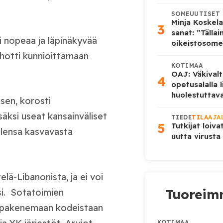
SOMEUUTISET
Minja Koskela
3
sanat: ”Tälla
i nopeaa ja läpinäkyvää
oikeistosome
ehotti kunnioittamaan
KOTIMAA
OAJ: Väkivalt
4
opetusalalla 
huolestuttava
sen, korosti
isäksi useat kansainväliset
TIEDE
TILAAJA
5
Tutkijat loiva
olensa kasvavasta
uutta virusta
lä-Libanonista, ja ei voi
Tuoreimm
ksi. Sotatoimien
ut pakenemaan kodeistaan
KOTIMAA