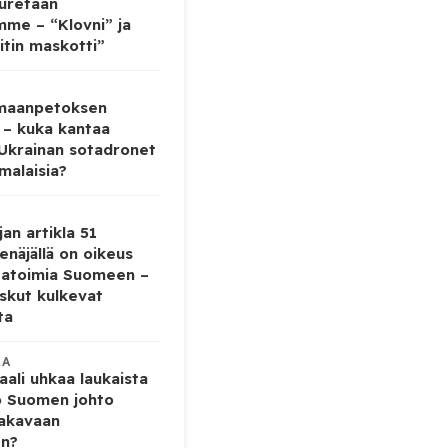
auretaan
mme – “Klovni” ja
itin maskotti”
 maanpetoksen
 – kuka kantaa
 Ukrainan sotadronet
malaisia?
jan artikla 51
enäjällä on oikeus
tatoimia Suomeen –
iskut kulkevat
ta
KA
ali uhkaa laukaista
o Suomen johto
vakavaan
en?