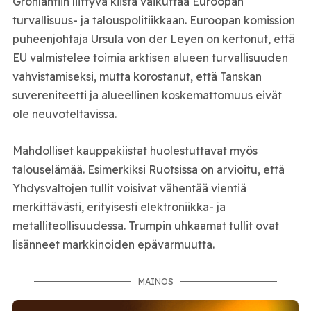
Grönlantiin liittyvä kiista vaikuttaa Euroopan
turvallisuus- ja talouspolitiikkaan. Euroopan komission
puheenjohtaja Ursula von der Leyen on kertonut, että
EU valmistelee toimia arktisen alueen turvallisuuden
vahvistamiseksi, mutta korostanut, että Tanskan
suvereniteetti ja alueellinen koskemattomuus eivät
ole neuvoteltavissa.
Mahdolliset kauppakiistat huolestuttavat myös
talouselämää. Esimerkiksi Ruotsissa on arvioitu, että
Yhdysvaltojen tullit voisivat vähentää vientiä
merkittävästi, erityisesti elektroniikka- ja
metalliteollisuudessa. Trumpin uhkaamat tullit ovat
lisänneet markkinoiden epävarmuutta.
MAINOS