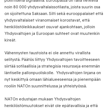
poliittisena signaalina. Euroopassa on tällä hetkellä
noin 80 000 yhdysvaltalaissotilasta, joista suurin osa
on sijoitettuna Saksaan. Silti sekä eurooppalaiset että
yhdysvaltalaiset viranomaiset korostavat, että
henkilöstöleikkaukset osuvat ajankohtaan, jolloin
Yhdysvaltojen ja Euroopan suhteet ovat muutenkin
kireät.
Vähennysten taustoista ei ole annettu virallista
selitystä. Päätös liittyy Yhdysvaltojen tavoitteeseen
siirtää sotilaallisia ja strategisia resursseja enemmän
läntiselle pallonpuoliskolle. Yhdysvaltojen linjana on
nyt keskittyä omaan lähialueeseensa ja pienempään
rooliin NATOn suunnittelussa ja yhteistyössä.
NATOn edustajan mukaan Yhdysvaltojen
henkilöstömuutokset eivät ole epätavallisia ja että