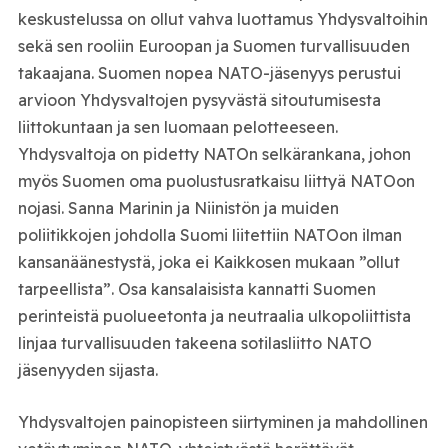
keskustelussa on ollut vahva luottamus Yhdysvaltoihin
sekä sen rooliin Euroopan ja Suomen turvallisuuden
takaajana. Suomen nopea NATO-jäsenyys perustui
arvioon Yhdysvaltojen pysyvästä sitoutumisesta
liittokuntaan ja sen luomaan pelotteeseen.
Yhdysvaltoja on pidetty NATOn selkärankana, johon
myös Suomen oma puolustusratkaisu liittyä NATOon
nojasi. Sanna Marinin ja Niinistön ja muiden
poliitikkojen johdolla Suomi liitettiin NATOon ilman
kansanäänestystä, joka ei Kaikkosen mukaan ”ollut
tarpeellista”. Osa kansalaisista kannatti Suomen
perinteistä puolueetonta ja neutraalia ulkopoliittista
linjaa turvallisuuden takeena sotilasliitto NATO
jäsenyyden sijasta.
Yhdysvaltojen painopisteen siirtyminen ja mahdollinen