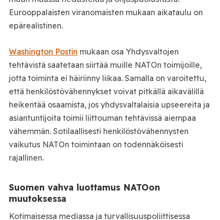
Eurooppalaisten viranomaisten mukaan aikataulu on
epärealistinen.
Washington Postin
mukaan osa Yhdysvaltojen
tehtävistä saatetaan siirtää muille NATOn toimijoille,
jotta toiminta ei häiriinny liikaa. Samalla on varoitettu,
että henkilöstövähennykset voivat pitkällä aikavälillä
heikentää osaamista, jos yhdysvaltalaisia upseereita ja
asiantuntijoita toimii liittouman tehtävissä aiempaa
vähemmän. Sotilaallisesti henkilöstövähennysten
vaikutus NATOn toimintaan on todennäköisesti
rajallinen.
Suomen vahva luottamus NATOon
muutoksessa
Kotimaisessa mediassa ja turvallisuuspoliittisessa