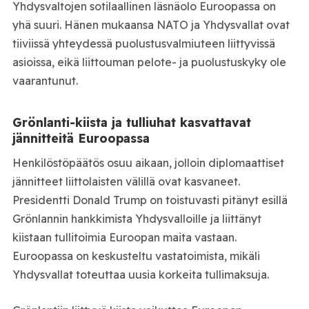
Yhdysvaltojen sotilaallinen läsnäolo Euroopassa on
yhä suuri. Hänen mukaansa NATO ja Yhdysvallat ovat
tiiviissä yhteydessä puolustusvalmiuteen liittyvissä
asioissa, eikä liittouman pelote- ja puolustuskyky ole
vaarantunut.
Grönlanti-kiista ja tulliuhat kasvattavat
jännitteitä Euroopassa
Henkilöstöpäätös osuu aikaan, jolloin diplomaattiset
jännitteet liittolaisten välillä ovat kasvaneet.
Presidentti Donald Trump on toistuvasti pitänyt esillä
Grönlannin hankkimista Yhdysvalloille ja liittänyt
kiistaan tullitoimia Euroopan maita vastaan.
Euroopassa on keskusteltu vastatoimista, mikäli
Yhdysvallat toteuttaa uusia korkeita tullimaksuja.