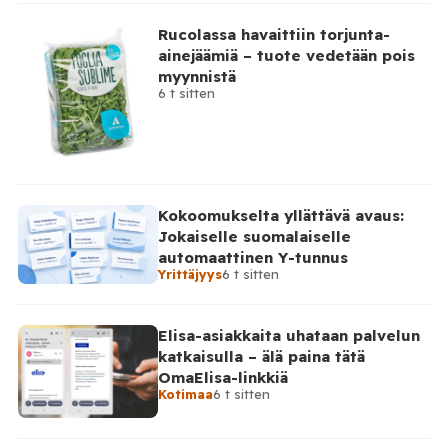
Rucolassa havaittiin torjunta-
ainejäämiä – tuote vedetään pois
myynnistä
6 t sitten
Kokoomukselta yllättävä avaus:
Jokaiselle suomalaiselle
automaattinen Y-tunnus
Yrittäjyys
6 t sitten
Elisa-asiakkaita uhataan palvelun
katkaisulla – älä paina tätä
OmaElisa-linkkiä
Kotimaa
6 t sitten