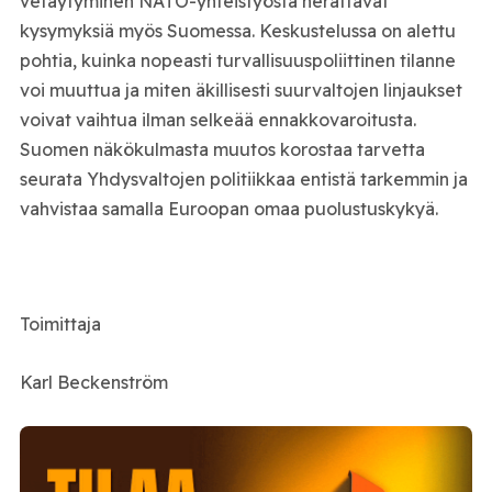
vetäytyminen NATO-yhteistyöstä herättävät
kysymyksiä myös Suomessa. Keskustelussa on alettu
pohtia, kuinka nopeasti turvallisuuspoliittinen tilanne
voi muuttua ja miten äkillisesti suurvaltojen linjaukset
voivat vaihtua ilman selkeää ennakkovaroitusta.
Suomen näkökulmasta muutos korostaa tarvetta
seurata Yhdysvaltojen politiikkaa entistä tarkemmin ja
vahvistaa samalla Euroopan omaa puolustuskykyä.
Toimittaja
Karl Beckenström