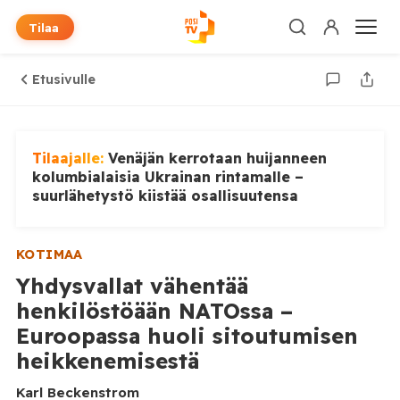
Tilaa
Etusivulle
Tilaajalle:
Venäjän kerrotaan huijanneen
kolumbialaisia Ukrainan rintamalle –
suurlähetystö kiistää osallisuutensa
KOTIMAA
Yhdysvallat vähentää
henkilöstöään NATOssa –
Euroopassa huoli sitoutumisen
heikkenemisestä
Karl Beckenstrom