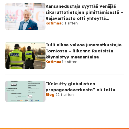
Kansanedustaja syyttää Venäjää
sikaruttotietojen pimittämisestä –
Rajavartiosto otti yhteyttä
Kotimaa
6 t sitten
Venäjälle
Tulli alkaa valvoa junamatkustajia
Torniossa – liikenne Ruotsista
käynnistyy maanantaina
Kotimaa
7 t sitten
”Keksitty globalistien
propagandaverkosto” oli totta
Blogi
22 t sitten