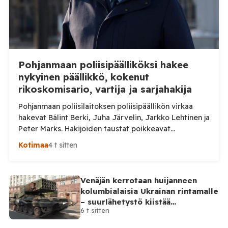
Pohjanmaan poliisipäälliköksi hakee
nykyinen päällikkö, kokenut
rikoskomisario, vartija ja sarjahakija
Pohjanmaan poliisilaitoksen poliisipäällikön virkaa
hakevat Bálint Berki, Juha Järvelin, Jarkko Lehtinen ja
Peter Marks. Hakijoiden taustat poikkeavat
huomattavasti toisistaan. Poliisihallitus nimittää
Kotimaa
4 t sitten
poliisipäällikön enintään viiden vuoden määräajaksi.
Virka pyritään täyttämään 1. lokakuuta 2026 alkaen, ja
sen virkapaikkana on Vaasa. Poliisipäällikkö vastaa
Venäjän kerrotaan huijanneen
muun muassa poliisilaitoksen toiminnan, talouden ja
kolumbialaisia Ukrainan rintamalle
henkilöstön johtamisesta sekä poliisipalvelujen
– suurlähetystö kiistää
järjestämisestä laitoksen alueella. Tilaa Posi […]
6 t sitten
osallisuutensa