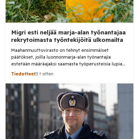
Migri esti neljää marja-alan työnantajaa
rekrytoimasta työntekijöitä ulkomailta
Maahanmuuttovirasto on tehnyt ensimmäiset
päätökset, joilla luonnonmarja-alan työnantajia
estetään määräajaksi saamasta työperusteisia lupia
ulkomailta rekrytoitaville työntekijöille. Päätösten
Tiedotteet
3 t sitten
taustalla ovat työnantajien toiminnassa havaitut
epäselvyydet ja laiminlyönnit. Maahanmuuttovirasto
on kevään ja kesän 2026 aikana harkinnut lupien
myöntämisestä pidättäytymistä noin 20
luonnonmarja-alalla toimivan työnantajan kohdalla.
Tilaa Posi TV – tuellasi riippumaton suomalainen
uutisointi jatkuu myös tulevaisuudessa. Yhdelletoista
työnantajalle on lähetetty […]