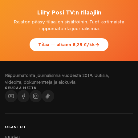
Liity Posi TV:n tilaajiin
Rajaton pääsy tilaajien sisältöihin. Tuet kotimaista
riippumatonta journalismia.
Tilaa — alkaen 8,25 €/kk
Riippumatonta journalismia vuodesta 2019. Uutisia,
videoita, dokumentteja ja elokuvia.
SEURAA MEITÄ
OSASTOT
Etusivu