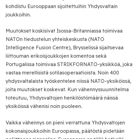
kohdistu Eurooppaan sijoitettuihin Yhdysvaltain
joukkoihin.
Muutokset koskisivat Isossa-Britanniassa toimivaa
NATOn tiedustelun yhteiskeskusta (NATO
Intelligence Fusion Centre), Brysselissä sijaitsevaa
liittouman erikoisjoukkojen komentoa sekä
Portugalissa toimivaa STRIKFORNATO-yksikköä, joka
vastaa merellisistä sotilasoperaatioista. Noin 400
yhdysvaltalaista työskentelee niissä NATO-yksiköissä,
joita muutokset koskevat. Kun vähennyssuunnitelma
toteutuu, Yhdysvaltojen henkilöstömäärä näissä
yksiköissä vähenisi noin puoleen.
Vaikka vähennys on pieni verrattuna Yhdysvaltojen
kokonaisjoukkoihin Euroopassa, päätöstä pidetään