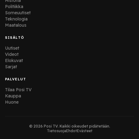
Historia
Politiikka
Someuutiset
Teknologia
Maatalous
SISÄLTÖ
Uutiset
Videot
Elokuvat
Sarjat
PALVELUT
Tilaa Posi TV
Kauppa
Huone
© 2026 Posi TV. Kaikki oikeudet pidätetään.
Tietosuoja
Ehdot
Evästeet