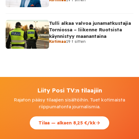
Venäjälle
Tulli alkaa valvoa junamatkustajia
Torniossa – liikenne Ruotsista
käynnistyy maanantaina
Kotimaa
19 t sitten
Liity Posi TV:n tilaajiin
Rajaton pääsy tilaajien sisältöihin. Tuet kotimaista
riippumatonta journalismia.
Tilaa — alkaen 8,25 €/kk