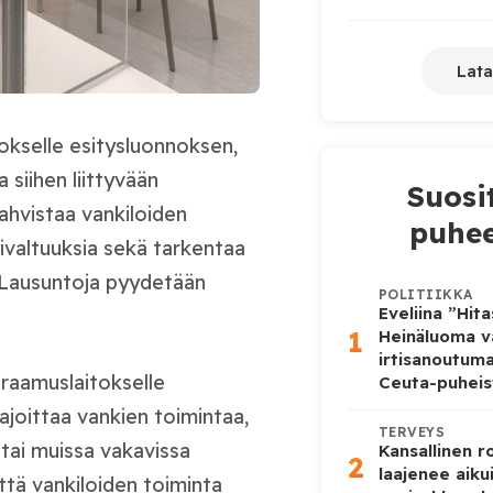
Lata
okselle esitysluonnoksen,
 siihen liittyvään
Suosi
ahvistaa vankiloiden
puhee
mivaltuuksia sekä tarkentaa
 Lausuntoja pyydetään
POLITIIKKA
Eveliina ”Hit
1
Heinäluoma v
irtisanoutum
raamuslaitokselle
Ceuta-puheis
ajoittaa vankien toimintaa,
TERVEYS
 tai muissa vakavissa
Kansallinen 
2
laajenee aiku
että vankiloiden toiminta