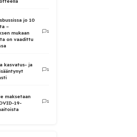
otteella
sbussissa jo 10
ta –
1
uksen mukaan
ta on vaadittu
ssa
a kasvatus- ja
1
lisääntynyt
sti
lle maksetaan
1
COVID-19-
aitoista