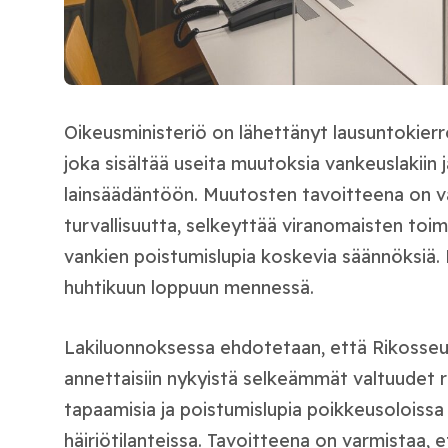
Oikeusministeriö on lähettänyt lausuntokierr
joka sisältää useita muutoksia vankeuslakiin ja
lainsäädäntöön. Muutosten tavoitteena on v
turvallisuutta, selkeyttää viranomaisten toi
vankien poistumislupia koskevia säännöksiä.
huhtikuun loppuun mennessä.
Lakiluonnoksessa ehdotetaan, että Rikosseu
annettaisiin nykyistä selkeämmät valtuudet r
tapaamisia ja poistumislupia poikkeusoloissa
häiriötilanteissa. Tavoitteena on varmistaa, 