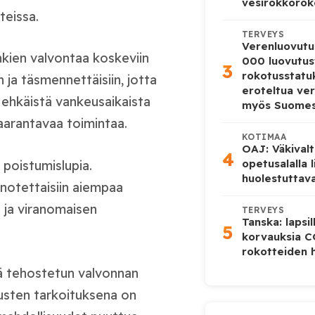
vesirokkorok
teissa.
TERVEYS
Verenluovutu
kien valvontaa koskeviin
000 luovutus
3
rokotusstat
n ja täsmennettäisiin, jotta
eroteltua ver
 ehkäistä vankeusaikaista
myös Suome
vaarantavaa toimintaa.
KOTIMAA
OAJ: Väkivalt
4
opetusalalla 
 poistumislupia.
huolestuttava
notettaisiin aiempaa
 ja viranomaisen
TERVEYS
Tanska: lapsi
5
korvauksia 
rokotteiden h
yä tehostetun valvonnan
usten tarkoituksena on