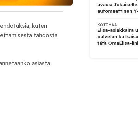
avaus: Jokaiselle
automaattinen Y
sehdotuksia, kuten
KOTIMAA
Elisa-asiakkaita 
jettamisesta tahdosta
palvelun katkaisu
tätä OmaElisa-lin
 annetaanko asiasta