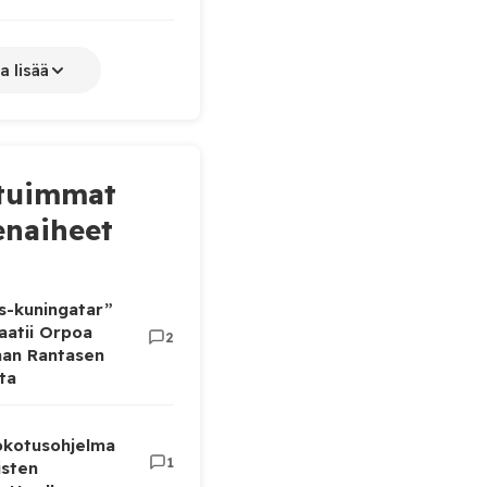
a lisää
tuimmat
naiheet
as-kuningatar”
aatii Orpoa
2
aan Rantasen
ta
rokotusohjelma
1
isten