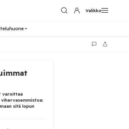
Valikko
steluhuone
uimmat
 varoittaa
 vihervasemmistoa:
maan sitä lopun