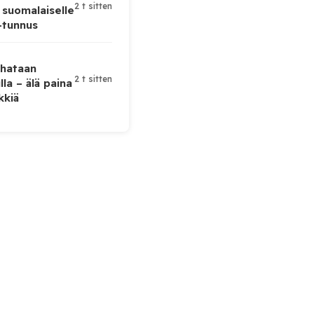
2 t sitten
 suomalaiselle
-tunnus
uhataan
2 t sitten
lla – älä paina
kkiä