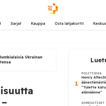
t
Sarjat
Kauppa
Osta lahjakortti
Kesku
lumbialaisia Ukrainan
Luet
utensa
POLITIIKKA
Henry Aflecht
1
äänestämästä
isuutta
“Tulette katu
elämäänne”
 –
SOMEUUTISET