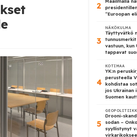
Maailmalla n
2
kset
presidentille
“Euroopan eli
le
NÄKÖKULMA
Täyttyvätkö
3
tunnusmerkit
vastuun, kun
tappavat suo
KOTIMAA
YK:n peruskir
perusteella V
4
kohdistaa so
jos Ukrainan 
Suomen kaut
GEOPOLITIIK
Drooni-skanda
5
sodan – Onk
syyllistynyt 
virkarikokse