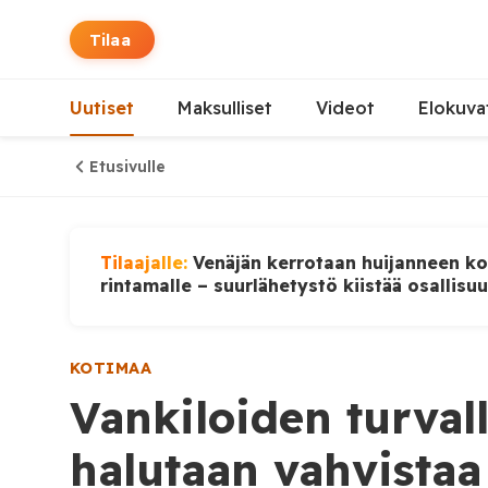
Tilaa
Uutiset
Maksulliset
Videot
Elokuva
Etusivulle
Tilaajalle:
Venäjän kerrotaan huijanneen ko
rintamalle – suurlähetystö kiistää osallisu
KOTIMAA
Vankiloiden turvall
halutaan vahvistaa