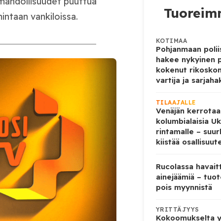
mahdollisuudet puuttua
Tuoreimm
intaan vankiloissa.
KOTIMAA
Pohjanmaan poliis
hakee nykyinen p
kokenut rikoskom
vartija ja sarjaha
TILAAJALLE
Venäjän kerrotaa
kolumbialaisia U
rintamalle – suur
kiistää osallisuut
Rucolassa havaitt
ainejäämiä – tuo
pois myynnistä
YRITTÄJYYS
Kokoomukselta yl