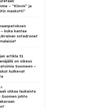
auretaan
mme – “Klovni” ja
itin maskotti”
 maanpetoksen
 – kuka kantaa
 Ukrainan sotadronet
malaisia?
jan artikla 51
enäjällä on oikeus
tatoimia Suomeen –
iskut kulkevat
ta
KA
ali uhkaa laukaista
o Suomen johto
vakavaan
en?