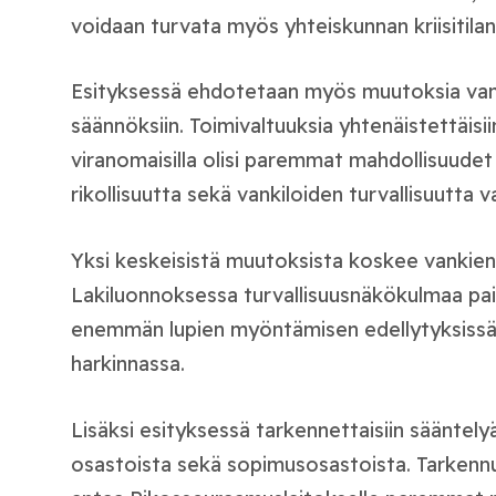
voidaan turvata myös yhteiskunnan kriisitilan
Esityksessä ehdotetaan myös muutoksia van
säännöksiin. Toimivaltuuksia yhtenäistettäisii
viranomaisilla olisi paremmat mahdollisuudet
rikollisuutta sekä vankiloiden turvallisuutta 
Yksi keskeisistä muutoksista koskee vankien
Lakiluonnoksessa turvallisuusnäkökulmaa pai
enemmän lupien myöntämisen edellytyksissä
harkinnassa.
Lisäksi esityksessä tarkennettaisiin sääntel
osastoista sekä sopimusosastoista. Tarkenn