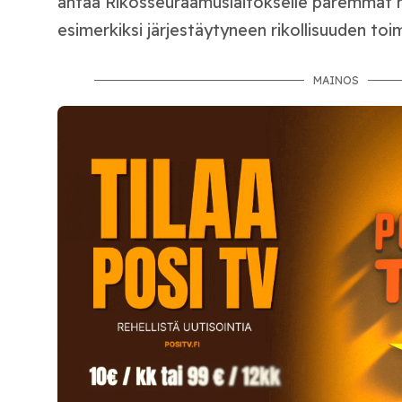
antaa Rikosseuraamuslaitokselle paremmat 
esimerkiksi järjestäytyneen rikollisuuden toim
MAINOS