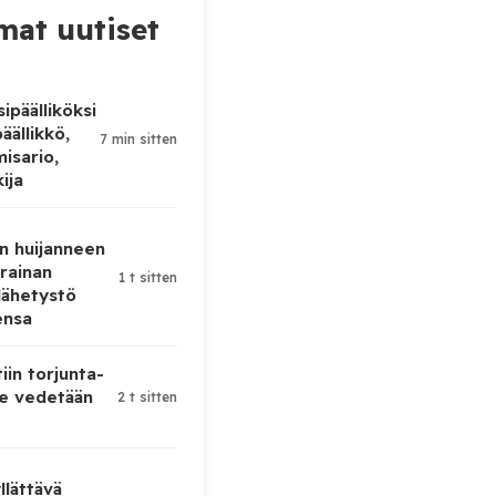
at uutiset
ipäälliköksi
äällikkö,
7 min sitten
isario,
kija
n huijanneen
krainan
1 t sitten
lähetystö
ensa
iin torjunta-
te vedetään
2 t sitten
lättävä