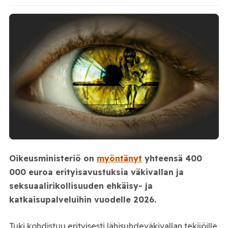
Oikeusministeriö on
myöntänyt
yhteensä 400
000 euroa erityisavustuksia väkivallan ja
seksuaalirikollisuuden ehkäisy- ja
katkaisupalveluihin vuodelle 2026.
Tuki kohdistuu erityisesti lähisuhdeväkivallan tekijöille