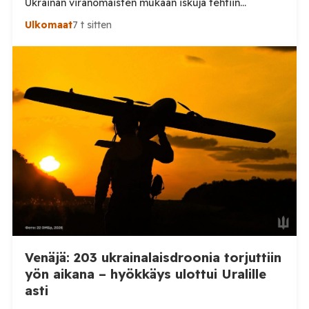
Ukrainan viranomaisten mukaan iskuja tehtiin
drooneilla ja tykistöllä viidelle eri alueelle.
Ulkomaat
7 t sitten
Henkilövahingoilta vältyttiin. Dnipropetrovskin
alueellisen sotilashallinnon johtaja Oleksandr Hanzha
kertoi perjantaiaamuna 7. elokuuta julkaisemassaan
Telegram-päivityksessä, että Venäjän joukot
hyökkäsivät yön aikana yli 20 kertaa viidelle alueelle.
Nikopolin alueella iskuja kohdistui Nikopolin
kaupunkiin sekä […]
Venäjä: 203 ukrainalaisdroonia torjuttiin
yön aikana – hyökkäys ulottui Uralille
asti