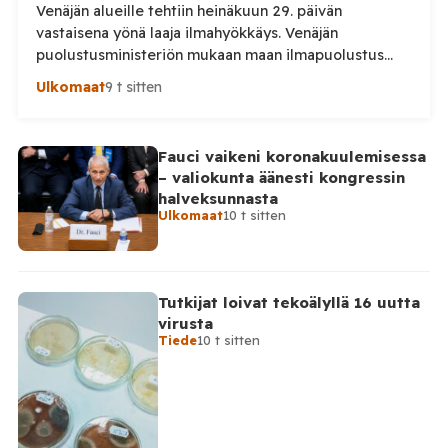
Venäjän alueille tehtiin heinäkuun 29. päivän
vastaisena yönä laaja ilmahyökkäys. Venäjän
puolustusministeriön mukaan maan ilmapuolustus
torjui yön aikana 295 ukrainalaista lennokkia. Iskuissa
Ulkomaat
9 t sitten
ja niiden seurauksissa kuoli ainakin kaksi ihmistä.
Venäjän puolustusministeriö kertoo kertoo, että maan
ilmapuolustus torjui yön aikana yhteensä 295
Fauci vaikeni koronakuulemisessa
ukrainalaista lennokkia. Lennokkeja kerrotaan torjutun
– valiokunta äänesti kongressin
useiden Venäjän alueiden sekä Mustanmeren ja
halveksunnasta
Asovanmeren yllä. Vakavimmat […]
Ulkomaat
10 t sitten
Tutkijat loivat tekoälyllä 16 uutta
virusta
Tiede
10 t sitten