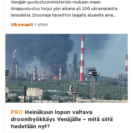
Venäjän puolustusministeriön mukaan maan
ilmapuolustus torjui yön aikana yli 200 ukrainalaista
lennokkia. Drooneja havaittiin laajalla alueella aina
Uralille asti. Venäjän puolustusministeriön virallisen
Ulkomaat
8 t sitten
ilmoituksen mukaan ilmapuolustus sieppasi ja tuhosi
yhteensä 203 ukrainalaista kiinteäsiipistä
miehittämätöntä ilma-alusta torstai-illan 6. elokuuta
ja perjantaiaamun 7. elokuuta välisenä aikana.
Ministeriön ilmoitus koskee aikaväliä kello 20–08
Moskovan aikaa. Ministeriön mukaan drooneja
torjuttiin […]
PRO
Heinäkuun lopun valtava
droonihyökkäys Venäjälle – mitä siitä
tiedetään nyt?