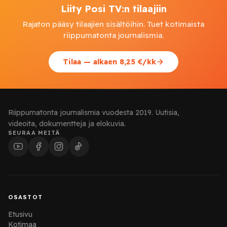
Liity Posi TV:n tilaajiin
Rajaton pääsy tilaajien sisältöihin. Tuet kotimaista
riippumatonta journalismia.
Tilaa — alkaen 8,25 €/kk
Riippumatonta journalismia vuodesta 2019. Uutisia,
videoita, dokumentteja ja elokuvia.
SEURAA MEITÄ
OSASTOT
Etusivu
Kotimaa