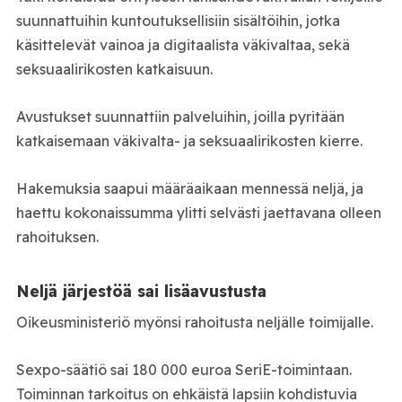
suunnattuihin kuntoutuksellisiin sisältöihin, jotka
käsittelevät vainoa ja digitaalista väkivaltaa, sekä
seksuaalirikosten katkaisuun.
Avustukset suunnattiin palveluihin, joilla pyritään
katkaisemaan väkivalta- ja seksuaalirikosten kierre.
Hakemuksia saapui määräaikaan mennessä neljä, ja
haettu kokonaissumma ylitti selvästi jaettavana olleen
rahoituksen.
Neljä järjestöä sai lisäavustusta
Oikeusministeriö myönsi rahoitusta neljälle toimijalle.
Sexpo-säätiö sai 180 000 euroa SeriE-toimintaan.
Toiminnan tarkoitus on ehkäistä lapsiin kohdistuvia