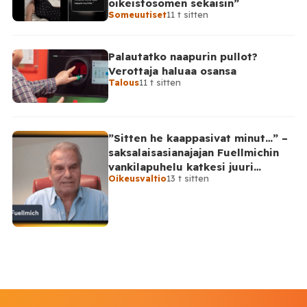
oikeistosomen sekaisin”
Someuutiset
11 t sitten
Palautatko naapurin pullot?
Verottaja haluaa osansa
Talous
11 t sitten
”Sitten he kaappasivat minut…” –
saksalaisasianajajan Fuellmichin
vankilapuhelu katkesi juuri
Oikeusvaltio
13 t sitten
kriittisellä hetkellä