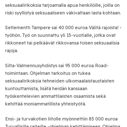
seksuaalirikoksia tarjoamalla apua henkilöille, joilla on
riski syyllistyä seksuaaliseen väkivaltaan lasta kohtaan.
Setlementti Tampere sai 40 000 euroa Välitä rajoista! -
työhön. Työ on suunnattu yli 15-vuotialle, jotka ovat
rikkoneet tai pelkäävät rikkovansa toisen seksuaalisia
rajoja.
Silta-Valmennusyhdistys sai 95 000 euroa Road-
toimintaan. Ohjelman tarkoitus on tukea
seksuaalirikoksia tehneiden ulkomaalaistaustaisten
kuntouttamista, lisätä heidän kanssaan
työskentelevien ammattilaisten osaamista sekä
kehittää moniammatillista yhteistyötä.
Ensi- ja turvakotien liitolle myönnettiin 85 000 euroa
Turvallisille raiteille -ohjelman kehittämiseen. Ohjelma