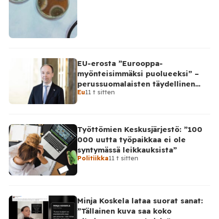
EU-erosta ”Eurooppa-
myönteisimmäksi puolueeksi” –
perussuomalaisten täydellinen
Eu
11 t sitten
takinkääntö
Työttömien Keskusjärjestö: ”100
000 uutta työpaikkaa ei ole
syntymässä leikkauksista”
Politiikka
11 t sitten
Minja Koskela lataa suorat sanat:
”Tällainen kuva saa koko