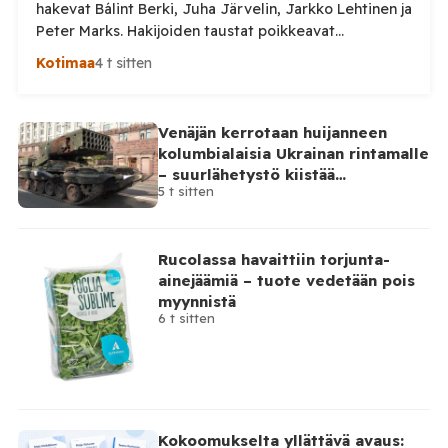
hakevat Bálint Berki, Juha Järvelin, Jarkko Lehtinen ja
Peter Marks. Hakijoiden taustat poikkeavat
huomattavasti toisistaan. Poliisihallitus nimittää
Kotimaa
4 t sitten
poliisipäällikön enintään viiden vuoden määräajaksi.
Virka pyritään täyttämään 1. lokakuuta 2026 alkaen, ja
sen virkapaikkana on Vaasa. Poliisipäällikkö vastaa
Venäjän kerrotaan huijanneen
muun muassa poliisilaitoksen toiminnan, talouden ja
kolumbialaisia Ukrainan rintamalle
henkilöstön johtamisesta sekä poliisipalvelujen
– suurlähetystö kiistää
järjestämisestä laitoksen alueella. Tilaa Posi […]
5 t sitten
osallisuutensa
Rucolassa havaittiin torjunta-
ainejäämiä – tuote vedetään pois
myynnistä
6 t sitten
Kokoomukselta yllättävä avaus: