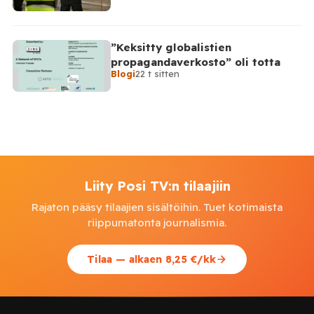
”Keksitty globalistien
propagandaverkosto” oli totta
Blogi
22 t sitten
Liity Posi TV:n tilaajiin
Rajaton pääsy tilaajien sisältöihin. Tuet kotimaista
riippumatonta journalismia.
Tilaa — alkaen 8,25 €/kk