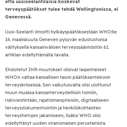
että uusiseelantilaisia koskevat
terveyspäätökset tulee tehdä Wellingtonissa, ei
Genevessä.
Uusi-Seelanti ilmoitti hylkäyspäätöksestään WHO:lle
16. maaliskuuta Geneven pysyvän edustustonsa
välityksellä kansainvälisen terveyssäännöstön 61.
artiklan edellyttämällä tavalla.
Ehdotetut IHR-muutokset olisivat laajentaneet
WHO:n valtaa kansallisen tason päätöksentekoon
terveyskriiseissä. Sen vaikutusvalta olisi ulottunut
muun muassa kansanterveydellisiin toimiin,
riskiviestintään, rajatoimenpiteisiin, digitaaliseen
terveysdokumentointiin ja henkilökohtaisten
terveystietojen jakamiseen, lisäksi WHO olisi
edellyttänyt uuden viranomaisen perustamista.