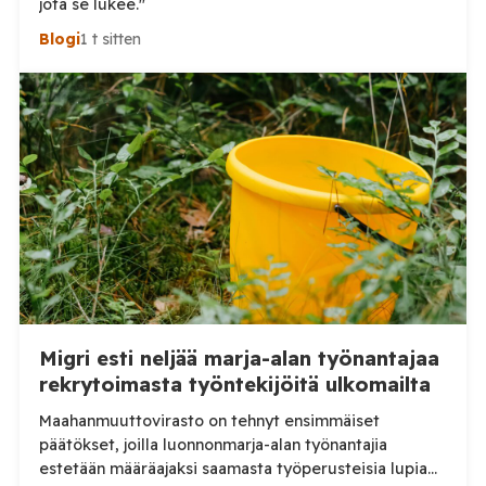
jota se lukee."
Blogi
1 t sitten
Migri esti neljää marja-alan työnantajaa
rekrytoimasta työntekijöitä ulkomailta
Maahanmuuttovirasto on tehnyt ensimmäiset
päätökset, joilla luonnonmarja-alan työnantajia
estetään määräajaksi saamasta työperusteisia lupia