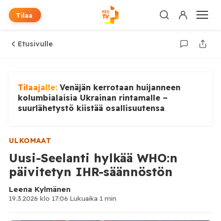
Tilaa
Etusivulle
Tilaajalle:
Venäjän kerrotaan huijanneen
kolumbialaisia Ukrainan rintamalle –
suurlähetystö kiistää osallisuutensa
ULKOMAAT
Uusi-Seelanti hylkää WHO:n
päivitetyn IHR-säännöstön
Leena Kylmänen
19.3.2026 klo 17:06
·
Lukuaika 1 min