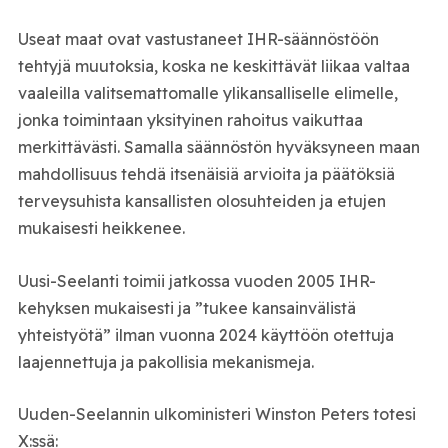
Useat maat ovat vastustaneet IHR-säännöstöön
tehtyjä muutoksia, koska ne keskittävät liikaa valtaa
vaaleilla valitsemattomalle ylikansalliselle elimelle,
jonka toimintaan yksityinen rahoitus vaikuttaa
merkittävästi. Samalla säännöstön hyväksyneen maan
mahdollisuus tehdä itsenäisiä arvioita ja päätöksiä
terveysuhista kansallisten olosuhteiden ja etujen
mukaisesti heikkenee.
Uusi-Seelanti toimii jatkossa vuoden 2005 IHR-
kehyksen mukaisesti ja ”tukee kansainvälistä
yhteistyötä” ilman vuonna 2024 käyttöön otettuja
laajennettuja ja pakollisia mekanismeja.
Uuden-Seelannin ulkoministeri Winston Peters totesi
X:ssä: