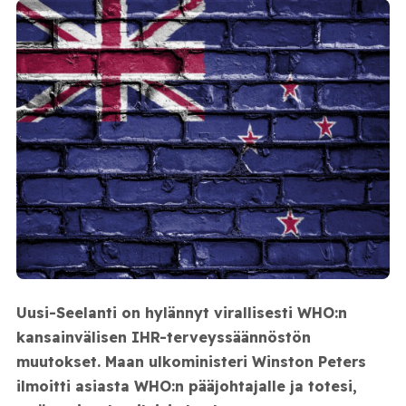
Uusi-Seelanti on hylännyt virallisesti WHO:n
kansainvälisen IHR-terveyssäännöstön
muutokset. Maan ulkoministeri Winston Peters
ilmoitti asiasta WHO:n pääjohtajalle ja totesi,