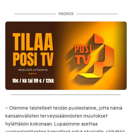
MAINOS
– Olemme taistelleet teidän puolestanne, jotta nämä
kansainvälisten terveyssäännösten muutokset
hylättäisiin kokonaan. Lupasimme asettaa
uusiseelantilaisten kansalliset edut etusijalle, säilyttää