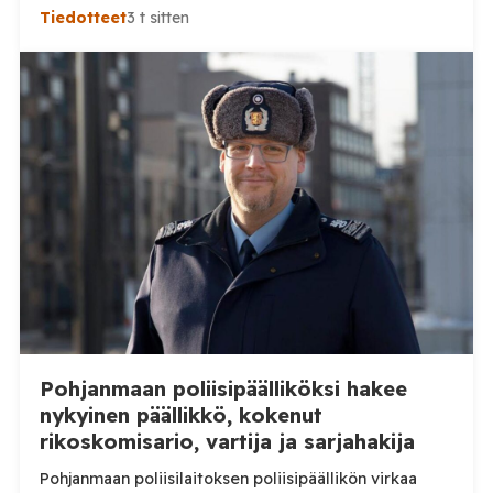
ulkomailta rekrytoitaville työntekijöille. Päätösten
Tiedotteet
3 t sitten
taustalla ovat työnantajien toiminnassa havaitut
epäselvyydet ja laiminlyönnit. Maahanmuuttovirasto
on kevään ja kesän 2026 aikana harkinnut lupien
myöntämisestä pidättäytymistä noin 20
luonnonmarja-alalla toimivan työnantajan kohdalla.
Tilaa Posi TV – tuellasi riippumaton suomalainen
uutisointi jatkuu myös tulevaisuudessa. Yhdelletoista
työnantajalle on lähetetty […]
Pohjanmaan poliisipäälliköksi hakee
nykyinen päällikkö, kokenut
rikoskomisario, vartija ja sarjahakija
Pohjanmaan poliisilaitoksen poliisipäällikön virkaa