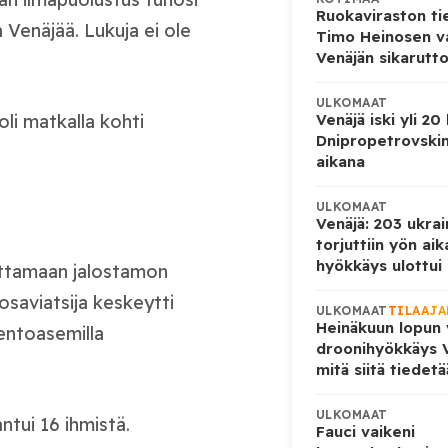
Ruokaviraston ti
a Venäjää. Lukuja ei ole
Timo Heinosen v
Venäjän sikarutto
ULKOMAAT
Venäjä iski yli 20
i matkalla kohti
Dnipropetrovskin
aikana
ULKOMAAT
Venäjä: 203 ukrai
torjuttiin yön ai
hyökkäys ulottui U
joittamaan jalostamon
osaviatsija keskeytti
ULKOMAAT
TILAAJA
Heinäkuun lopun 
lentoasemilla
droonihyökkäys V
mitä siitä tiedet
ULKOMAAT
tui 16 ihmistä.
Fauci vaikeni