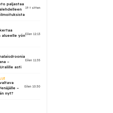
eto paljastaa
19 t sitten
alehdelleen
ilmoituksista
 kertaa
Eilen 12:13
 alueelle yön
nalaisdroonia
Eilen 11:35
kana –
ralille asti
LLE
valtava
Eilen 10:30
enäjälle –
ään nyt?