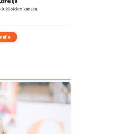
stelija
 lukijoiden kanssa.
malla