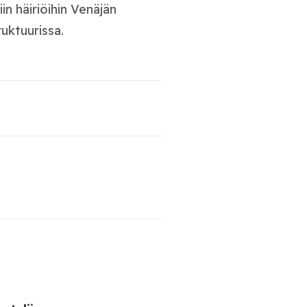
in häiriöihin Venäjän
ruktuurissa.