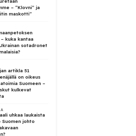
auretaan
mme – “Klovni” ja
itin maskotti”
 maanpetoksen
 – kuka kantaa
 Ukrainan sotadronet
malaisia?
jan artikla 51
enäjällä on oikeus
tatoimia Suomeen –
iskut kulkevat
ta
KA
ali uhkaa laukaista
o Suomen johto
vakavaan
en?