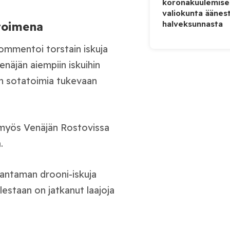
koronakuulemise
valiokunta äänes
halveksunnasta
atoimena
ommentoi torstain iskuja
näjän aiempiin iskuihin
än sotatoimia tukevaan
 myös Venäjän Rostovissa
.
kantaman drooni-iskuja
lestaan on jatkanut laajoja