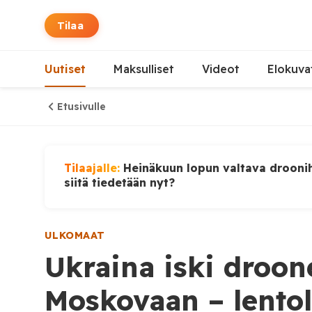
Tilaa
Uutiset
Maksulliset
Videot
Elokuva
Etusivulle
Tilaajalle:
Heinäkuun lopun valtava droonih
siitä tiedetään nyt?
ULKOMAAT
Ukraina iski droone
Moskovaan – lento