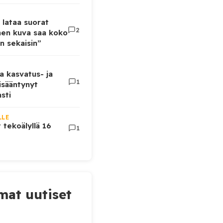
 lataa suorat
2
inen kuva saa koko
n sekaisin”
a kasvatus- ja
1
lisääntynyt
sti
LLE
t tekoälyllä 16
1
at uutiset