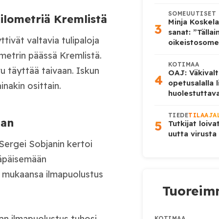
SOMEUUTISET
ilometriä Kremlistä
Minja Koskela
3
sanat: ”Tälla
tivät valtavia tulipaloja
oikeistosome
ometrin päässä Kremlistä.
KOTIMAA
u täyttää taivaan. Iskun
OAJ: Väkivalt
4
opetusalalla 
nakin osittain.
huolestuttava
TIEDE
TILAAJA
aan
5
Tutkijat loiva
uutta virusta
Sergei Sobjanin kertoi
läpäisemään
n mukaansa ilmapuolustus
Tuoreimm
aan ilmapuolustus tuhosi
KOTIMAA