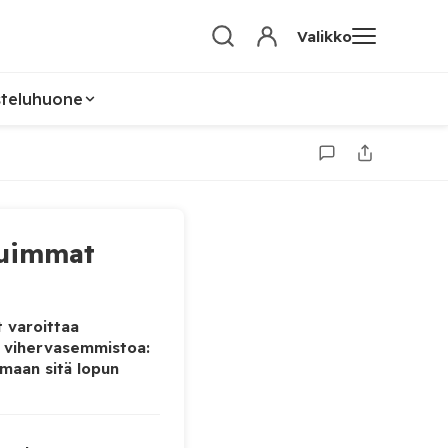
Valikko
steluhuone
uimmat
 varoittaa
 vihervasemmistoa:
maan sitä lopun