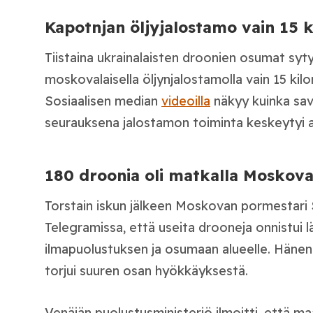
Kapotnjan öljyjalostamo vain 15 k
Tiistaina ukrainalaisten droonien osumat sytyt
moskovalaisella öljynjalostamolla vain 15 kil
Sosiaalisen median
videoilla
näkyy kuinka sav
seurauksena jalostamon toiminta keskeytyi ai
180 droonia oli matkalla Moskov
Torstain iskun jälkeen Moskovan pormestari 
Telegramissa, että useita drooneja onnistui 
ilmapuolustuksen ja osumaan alueelle. Häne
torjui suuren osan hyökkäyksestä.
Venäjän puolustusministeriö ilmoitti, että m