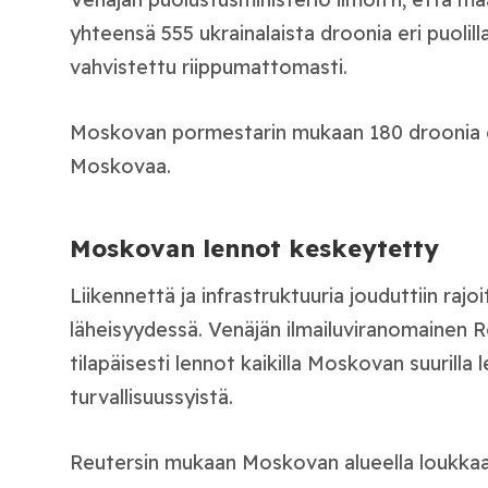
yhteensä 555 ukrainalaista droonia eri puolill
vahvistettu riippumattomasti.
Moskovan pormestarin mukaan 180 droonia ol
Moskovaa.
Moskovan lennot keskeytetty
Liikennettä ja infrastruktuuria jouduttiin ra
läheisyydessä. Venäjän ilmailuviranomainen R
tilapäisesti lennot kaikilla Moskovan suurilla 
turvallisuussyistä.
Reutersin mukaan Moskovan alueella loukkaan