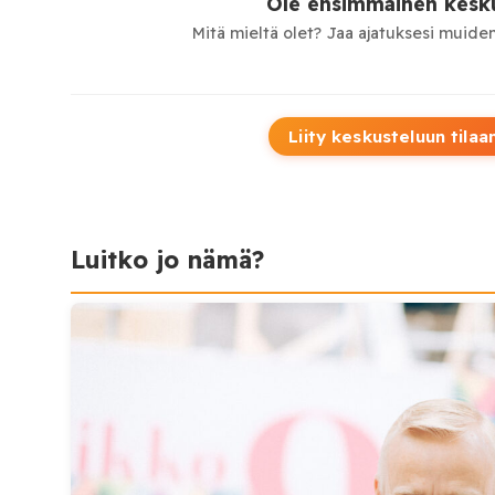
Ole ensimmäinen kesku
Mitä mieltä olet? Jaa ajatuksesi muiden
Liity keskusteluun tilaa
Luitko jo nämä?