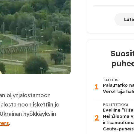
Lata
Suosi
puhee
TALOUS
1
Palautatko na
Verottaja ha
an öljynjalostamoon
alostamoon iskettiin jo
POLITIIKKA
Eveliina ”Hit
a Ukrainan hyökkäyksiin
2
Heinäluoma v
ters
.
irtisanoutum
Ceuta-puheis