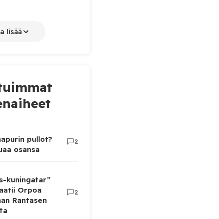
a lisää
tuimmat
naiheet
apurin pullot?
2
luaa osansa
as-kuningatar”
aatii Orpoa
2
aan Rantasen
ta