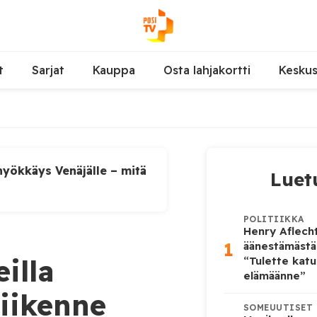
t
Sarjat
Kauppa
Osta lahjakortti
Kesku
yökkäys Venäjälle – mitä
Luet
POLITIIKKA
Henry Aflecht
1
äänestämästä
illa
“Tulette katu
elämäänne”
liikenne
SOMEUUTISET