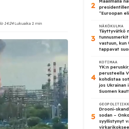
Maailmalla n
2
presidentille
“Euroopan eli
lo 14:24
·
Lukuaika 2 min
NÄKÖKULMA
Täyttyvätkö
3
tunnusmerkit
vastuun, kun
tappavat suo
KOTIMAA
YK:n peruskir
perusteella V
4
kohdistaa so
jos Ukrainan 
Suomen kaut
GEOPOLITIIK
Drooni-skanda
5
sodan – Onk
syyllistynyt 
virkarikokse