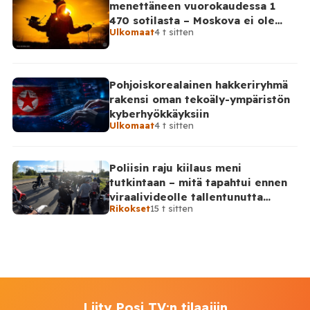
menettäneen vuorokaudessa 1
470 sotilasta – Moskova ei ole
Ulkomaat
4 t sitten
vahvistanut lukuja
Pohjoiskorealainen hakkeriryhmä
rakensi oman tekoäly-ympäristön
kyberhyökkäyksiin
Ulkomaat
4 t sitten
Poliisin raju kiilaus meni
tutkintaan – mitä tapahtui ennen
viraalivideolle tallentunutta
Rikokset
15 t sitten
hetkeä?
Liity Posi TV:n tilaajiin