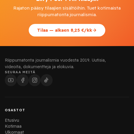
Rajaton pääsy tilaajien sisältöihin. Tuet kotimaista
riippumatonta journalismia.
Tilaa — alkaen 8,25 €/kk
Riippumatonta journalismia vuodesta 2019. Uutisia,
videoita, dokumentteja ja elokuvia.
SEURAA MEITÄ
OSASTOT
Etusivu
Kotimaa
Ulkomaat