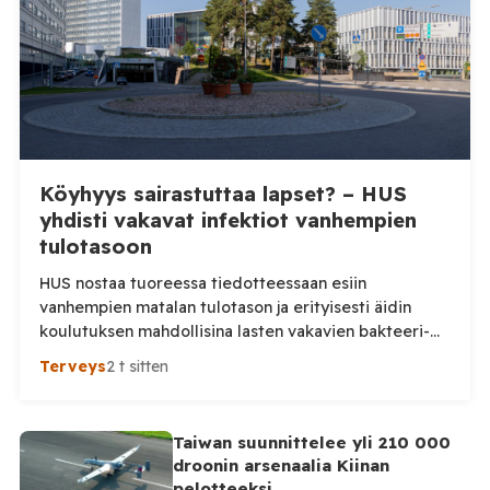
Syyriassa sijaitsevien tukikohtien tulevaisuudesta.
Syyrian […]
Köyhyys sairastuttaa lapset? – HUS
yhdisti vakavat infektiot vanhempien
tulotasoon
HUS nostaa tuoreessa tiedotteessaan esiin
vanhempien matalan tulotason ja erityisesti äidin
koulutuksen mahdollisina lasten vakavien bakteeri-
infektioiden riskitekijöinä. Tutkimusta tarkemmin
Terveys
2 t sitten
katsottaessa kuva on kuitenkin huomattavasti
varovaisempi: keskeinen yhteys ei ollut tilastollisesti
merkitsevä. HUS julkaisi maanantaina tiedotteen
Taiwan suunnittelee yli 210 000
”Vanhempien alhainen tulotaso ja koulutus voivat
droonin arsenaalia Kiinan
vaikuttaa lasten vakavien bakteeri-infektioiden
pelotteeksi