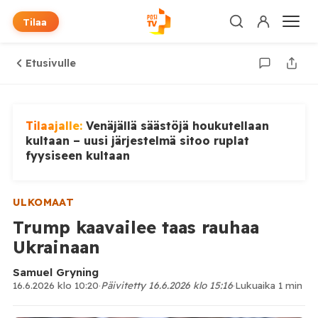
Tilaa
Etusivulle
Tilaajalle:
Venäjällä säästöjä houkutellaan
kultaan – uusi järjestelmä sitoo ruplat
fyysiseen kultaan
ULKOMAAT
Trump kaavailee taas rauhaa
Ukrainaan
Samuel Gryning
16.6.2026 klo 10:20
·
Päivitetty 16.6.2026 klo 15:16
·
Lukuaika 1 min