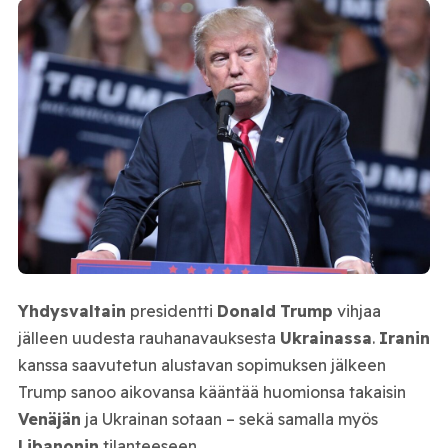
Yhdysvaltain
presidentti
Donald
Trump
vihjaa
jälleen uudesta rauhanavauksesta
Ukrainassa
.
Iranin
kanssa saavutetun alustavan sopimuksen jälkeen
Trump sanoo aikovansa kääntää huomionsa takaisin
Venäjän
ja Ukrainan sotaan – sekä samalla myös
Libanonin
tilanteeseen.