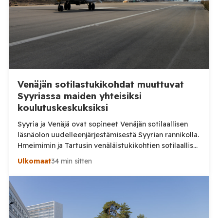
paikalla kymmeniä nuoria. Alueella liikennevalvontaa
tehnyt poliisipartio […]
Venäjän sotilastukikohdat muuttuvat
Syyriassa maiden yhteisiksi
koulutuskeskuksiksi
Syyria ja Venäjä ovat sopineet Venäjän sotilaallisen
läsnäolon uudelleenjärjestämisestä Syyrian rannikolla.
Hmeimimin ja Tartusin venäläistukikohtien sotilaalliset
osat on määrä muuttaa maiden yhteisiksi koulutus- ja
Ulkomaat
34 min sitten
pätevöittämiskeskuksiksi, samalla kun osa Venäjän
käytössä olleesta infrastruktuurista siirtyy Syyrian
siviilihallinnon alaisuuteen. Syyrian ulkoministeriö
ilmoitti sunnuntaina 9. elokuuta, että Damaskos ja
Moskova ovat päässeet yhteisymmärrykseen Venäjän