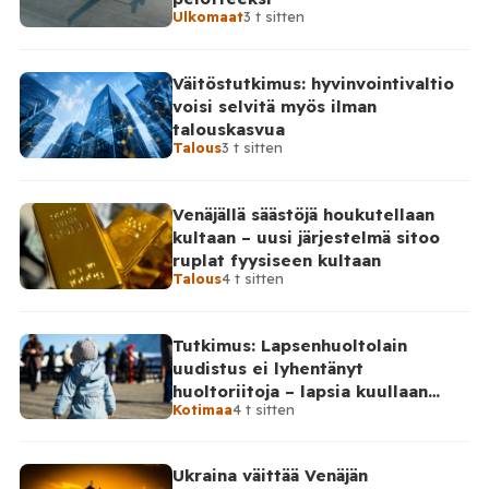
riskiin”, jonka mukaan lasten riski sairastua vakavaan
Ulkomaat
3 t sitten
bakteeri-infektioon on hieman […]
Väitöstutkimus: hyvinvointivaltio
voisi selvitä myös ilman
talouskasvua
Talous
3 t sitten
Venäjällä säästöjä houkutellaan
kultaan – uusi järjestelmä sitoo
ruplat fyysiseen kultaan
Talous
4 t sitten
Tutkimus: Lapsenhuoltolain
uudistus ei lyhentänyt
huoltoriitoja – lapsia kuullaan
Kotimaa
4 t sitten
edelleen harvoin
Ukraina väittää Venäjän