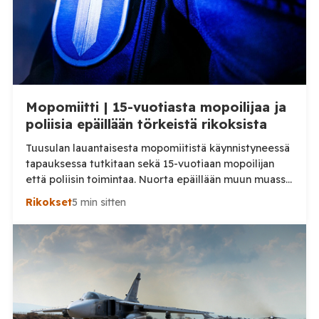
Mopomiitti | 15-vuotiasta mopoilijaa ja
poliisia epäillään törkeistä rikoksista
Tuusulan lauantaisesta mopomiitistä käynnistyneessä
tapauksessa tutkitaan sekä 15-vuotiaan mopoilijan
että poliisin toimintaa. Nuorta epäillään muun muassa
törkeästä liikenneturvallisuuden vaarantamisesta.
Rikokset
5 min sitten
Pysäytystilanteessa mukana ollutta poliisia
puolestaan epäillään virkavelvollisuuden
rikkomisesta, törkeästä liikenneturvallisuuden
vaarantamisesta ja vammantuottamuksesta.
Tuusulassa lauantaina 8. elokuuta tapahtuneesta
mopoilijan pysäytystilanteesta on aloitettu kaksi
erillistä esitutkintaa. Poliisin mukaan mopomiitissä oli