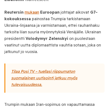
Reutersin
mukaan
Euroopan
johtajat aikovat
G7-
kokouksessa
painostaa Trumpia tarkistamaan
Ukraina-linjaansa ja varmistamaan, ettei rauhanhaku
tarkoita liian suuria myönnytyksiä Venäjälle. Ukrainan
presidentti
Volodymyr Zelenskyi
on puolestaan
vaatinut uutta diplomaattista vauhtia sotaan, joka on
jatkunut jo vuosia.
Tilaa Posi TV – tuellasi riippumaton
suomalainen uutisointi jatkuu myös
tulevaisuudessa.
Trumpin mukaan Iran-sopimus on vapauttamassa