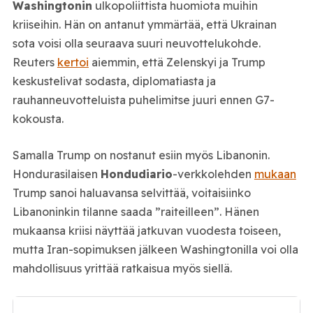
Washingtonin
ulkopoliittista huomiota muihin
kriiseihin. Hän on antanut ymmärtää, että Ukrainan
sota voisi olla seuraava suuri neuvottelukohde.
Reuters
kertoi
aiemmin, että Zelenskyi ja Trump
keskustelivat sodasta, diplomatiasta ja
rauhanneuvotteluista puhelimitse juuri ennen G7-
kokousta.
Samalla Trump on nostanut esiin myös Libanonin.
Hondurasilaisen
Hondudiario
-verkkolehden
mukaan
Trump sanoi haluavansa selvittää, voitaisiinko
Libanoninkin tilanne saada ”raiteilleen”. Hänen
mukaansa kriisi näyttää jatkuvan vuodesta toiseen,
mutta Iran-sopimuksen jälkeen Washingtonilla voi olla
mahdollisuus yrittää ratkaisua myös siellä.