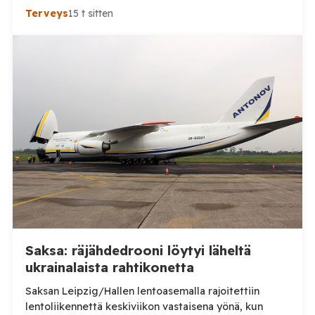
Tuuminen pitää ihmisten lisääntynyttä kriittisyyttä
Terveys
15 t sitten
myönteisenä kehityksenä. Aluehallituksen jäsen Ville-
Veikko Elomaa puolestaan kaipaa huolen tueksi
tarkempia tilastoja eikä pidä nykytilannetta erityisen
huolestuttavana. Päijät-Hämeen hyvinvointialue
kertoi heinäkuussa julkaisemassaan tiedotteessa,
että neuvoloissa ja kouluterveydenhuollossa on
havaittu merkkejä kasvavasta rokotekriittisyydestä.
Hyvinvointialueen mukaan rokotteiden
tarpeellisuudesta keskustellaan erityisesti […]
Saksa: räjähdedrooni löytyi läheltä
ukrainalaista rahtikonetta
Saksan Leipzig/Hallen lentoasemalla rajoitettiin
lentoliikennettä keskiviikon vastaisena yönä, kun