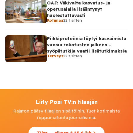
OAJ: Väkivalta kasvatus- ja
opetusalalla lisääntynyt
huolestuttavasti
Kotimaa
22 t sitten
Piikkiproteiinia löytyi kasvaimista
vuosia rokotusten jälkeen –
syöpätutkija vaatii lisätutkimuksia
Terveys
22 t sitten
Liity Posi TV:n tilaajiin
Rajaton pääsy tilaajien sisältöihin. Tuet kotimaista
riippumatonta journalismia.