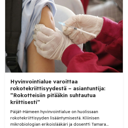
Hyvinvointialue varoittaa
rokotekriittisyydestä – asiantuntija:
”Rokotteisiin pitääkin suhtautua
kriittisesti”
Päijät-Hämeen hyvinvointialue on huolissaan
rokotekriittisyyden lisääntymisestä. Kliinisen
mikrobiologian erikoislääkäri ja dosentti Tamara