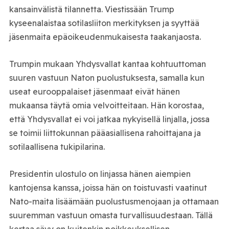
kansainvälistä tilannetta. Viestissään Trump
kyseenalaistaa sotilasliiton merkityksen ja syyttää
jäsenmaita epäoikeudenmukaisesta taakanjaosta.
Trumpin mukaan Yhdysvallat kantaa kohtuuttoman
suuren vastuun Naton puolustuksesta, samalla kun
useat eurooppalaiset jäsenmaat eivät hänen
mukaansa täytä omia velvoitteitaan. Hän korostaa,
että Yhdysvallat ei voi jatkaa nykyisellä linjalla, jossa
se toimii liittokunnan pääasiallisena rahoittajana ja
sotilaallisena tukipilarina.
Presidentin ulostulo on linjassa hänen aiempien
kantojensa kanssa, joissa hän on toistuvasti vaatinut
Nato-maita lisäämään puolustusmenojaan ja ottamaan
suuremman vastuun omasta turvallisuudestaan. Tällä
kertaa sävy on kuitenkin poikkeuksellisen