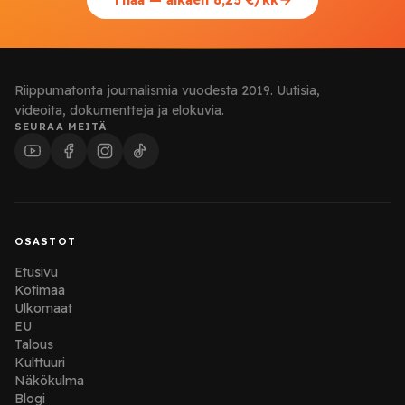
Tilaa — alkaen 8,25 €/kk
Riippumatonta journalismia vuodesta 2019. Uutisia,
videoita, dokumentteja ja elokuvia.
SEURAA MEITÄ
OSASTOT
Etusivu
Kotimaa
Ulkomaat
EU
Talous
Kulttuuri
Näkökulma
Blogi