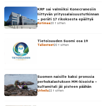
KRP sai valmiiksi Konecranesiin
liittyvän yrityssalaisuustutkinnan
– peräti 17 rikoksesta epäiltyä
Kotimaa
20 t sitten
Tietoisuuden Suomi osa 19
Tallenteet
20 t sitten
Suomen naisille kaksi pronssia
perhokalastuksen MM-kisoista –
kultamitali jäi pisteen päähän
Urheilu
22 t sitten