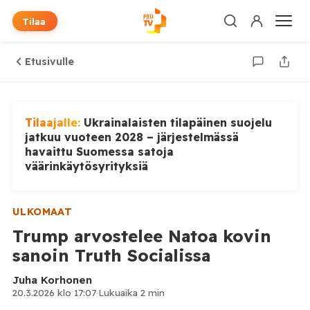
Tilaa
Etusivulle
Tilaajalle:
Ukrainalaisten tilapäinen suojelu
jatkuu vuoteen 2028 – järjestelmässä
havaittu Suomessa satoja
väärinkäytösyrityksiä
ULKOMAAT
Trump arvostelee Natoa kovin
sanoin Truth Socialissa
Juha Korhonen
20.3.2026 klo 17:07
·
Lukuaika 2 min