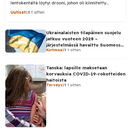
lentokentältä löytyi drooni, johon oli kiinnitetty
epäilty räjähdelaite. Saksan viranomaiset tutkivat
Uutiset
18 t sitten
tapausta turvallisuusuhkana ja mahdollisena
sabotaasina, saksalaislehti Bildin mukaan. Laite löytyi
lentoaseman rahtialueelta läheltä ukrainalaista
Ukrainalaisten tilapäinen suojelu
Antonov-rahtikonetta ns. esikentältä. Löytyneessä
jatkuu vuoteen 2028 –
droonissa oli tuntematonta massaa sisältänyt pakkaus
järjestelmässä havaittu Suomessa
sekä sytyttimeksi epäilty osa. Poliisi ei ole
Kotimaa
19 t sitten
satoja väärinkäytösyrityksiä
vahvistanut kaikkia yksityiskohtia, mutta […]
Tanska: lapsille maksetaan
korvauksia COVID-19-rokotteiden
haitoista
Terveys
19 t sitten